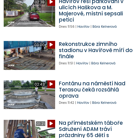
Havířov řeší parkování v
02:38
ulicích Haškova a M.
Majerové, místní sepsali
petici
Dnes
11:56
|
Havířov
|
Bára Kelnerová
Rekonstrukce zimního
03:00
stadionu v Havířově míří do
finále
Dnes
11:51
|
Havířov
|
Bára Kelnerová
Fontánu na náměstí Nad
02:43
Terasou čeká rozsáhlá
oprava
Dnes
11:42
|
Havířov
|
Bára Kelnerová
Na příměstském táboře
01:21
Sdružení ADAM tráví
prázdniny 65 dětí s