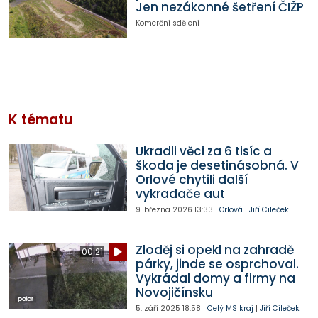
Jen nezákonné šetření ČIŽP
Komerční sdělení
K tématu
Ukradli věci za 6 tisíc a
škoda je desetinásobná. V
Orlové chytili další
vykradače aut
9. března 2026
13:33
|
Orlová
|
Jiří Cileček
Zloděj si opekl na zahradě
00:21
párky, jinde se osprchoval.
Vykrádal domy a firmy na
Novojičínsku
5. září 2025
18:58
|
Celý MS kraj
|
Jiří Cileček