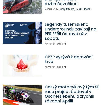
rozbrušovačkou
Včera
9:35
|
Celý MS kraj
|
Jiří Cileček
Legendy tuzemského
undergroundu zavítají na
PERIFERII Ostrava už v
sobotu
Komerční sdělení
ČPZP vyzývá k darování
krve
Komerční sdělení
Český motocyklový tým SP
race project bodoval v
Oscherslebenu a zrychlil
závodní Aprilii