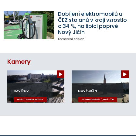
Dobíjení elektromobilů u
ČEZ stojanů v kraji vzrostlo
o 34 %, na špici poprvé
Nový Jičín
Komerční sdělení
Kamery
HAVÍŘOV
NOVÝ JIČÍN
NÁMĚSTÍ REPUBLIKY, HAVÍŘOV
MASARYKOVO NÁMĚSTÍ, NOVÝ JIČÍN