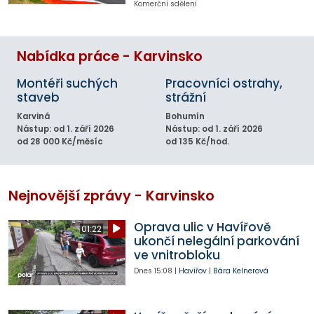
Komerční sdělení
Nabídka práce - Karvinsko
Montéři suchých
Pracovníci ostrahy,
staveb
strážní
Karviná
Bohumín
Nástup: od 1. září 2026
Nástup: od 1. září 2026
od 28 000 Kč/měsíc
od 135 Kč/hod.
Nejnovější zprávy - Karvinsko
Oprava ulic v Havířově
01:22
ukončí nelegální parkování
ve vnitrobloku
Dnes
15:08
|
Havířov
|
Bára Kelnerová