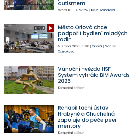
autismem
Včera
11:15
|
Havířov
|
Bára Kelnerová
Město Orlová chce
01:38
podpořit bydlení mladých
rodin
5. srpna 2026
15:30
|
Orlová
|
Monika
Ociepková
Vánoční hvězda HSF
System vyhrála BIM Awards
2026
Komerční sdělení
Rehabilitační ústav
Hrabyně a Chuchelná
zapojuje do péče peer
mentory
Komerční sdělení