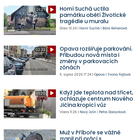
Horní Suchá uctila
01:37
památku obětí Životické
tragédie u muralu
Dnes
10:24
|
Horní Suchá
|
Bára Kelnerová
Opava rozšiřuje parkování.
02:33
Přibudou nová místa i
změny v parkovacích
zónách
5. srpna 2026
17:24
|
Opava
|
Yvona Fajtová
Když jde teplota nad třicet,
01:20
ochlazuje centrum Nového
Jičína kropicí vůz
Včera
11:26
|
Nový Jičín
|
Petra Dorazilová
Muž v Příboře se vážně
zranil při práci s