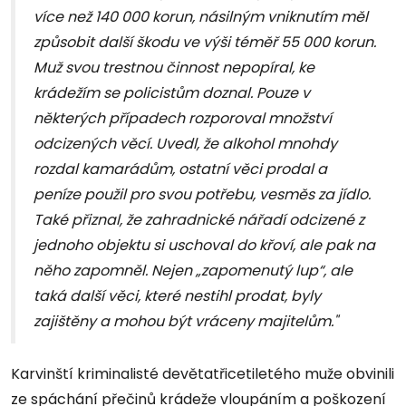
více než 140 000 korun, násilným vniknutím měl
způsobit další škodu ve výši téměř 55 000 korun.
Muž svou trestnou činnost nepopíral, ke
krádežím se policistům doznal. Pouze v
některých případech rozporoval množství
odcizených věcí. Uvedl, že alkohol mnohdy
rozdal kamarádům, ostatní věci prodal a
peníze použil pro svou potřebu, vesměs za jídlo.
Také přiznal, že zahradnické nářadí odcizené z
jednoho objektu si uschoval do křoví, ale pak na
něho zapomněl. Nejen „zapomenutý lup“, ale
taká další věci, které nestihl prodat, byly
zajištěny a mohou být vráceny majitelům."
Karvinští kriminalisté devětatřicetiletého muže obvinili
ze spáchání přečinů krádeže vloupáním a poškození