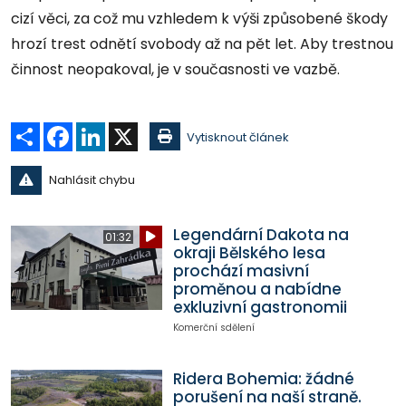
cizí věci, za což mu vzhledem k výši způsobené škody
hrozí trest odnětí svobody až na pět let. Aby trestnou
činnost neopakoval, je v současnosti ve vazbě.
Sdílet
Facebook
LinkedIn
X
Vytisknout článek
Nahlásit chybu
Legendární Dakota na
01:32
okraji Bělského lesa
prochází masivní
proměnou a nabídne
exkluzivní gastronomii
Komerční sdělení
Ridera Bohemia: žádné
porušení na naší straně.