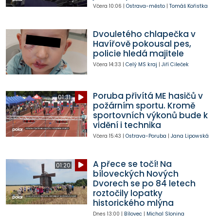
Včera
10:06
|
Ostrava-město
|
Tomáš Kořistka
Dvouletého chlapečka v
Havířově pokousal pes,
policie hledá majitele
Včera
14:33
|
Celý MS kraj
|
Jiří Cileček
Poruba přivítá ME hasičů v
01:31
požárním sportu. Kromě
sportovních výkonů bude k
vidění i technika
Včera
15:43
|
Ostrava-Poruba
|
Jana Lipowská
A přece se točí! Na
01:20
bíloveckých Nových
Dvorech se po 84 letech
roztočily lopatky
historického mlýna
Dnes
13:00
|
Bílovec
|
Michal Slonina