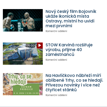
Nový český film Bojovník
ukáže ikonická místa
Ostravy, místní ho uvidí
mezi prvními
Komerční sdělení
STOW Karviná rozšiřuje
05:00
výrobu, přijme 40
zaměstnanců
Komerční sdělení
Na Havlíčkovo nábřeží míří
oblíbené Trhy, co se hledají.
Přivezou novinky i více než
čtyřicet stánků
Komerční sdělení