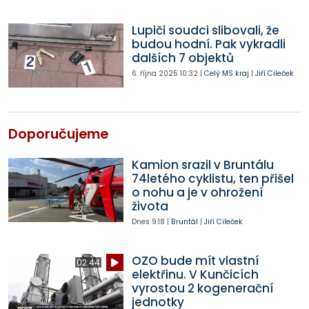
Lupiči soudci slibovali, že
budou hodní. Pak vykradli
dalších 7 objektů
6. října 2025
10:32
|
Celý MS kraj
|
Jiří Cileček
Doporučujeme
Kamion srazil v Bruntálu
74letého cyklistu, ten přišel
o nohu a je v ohrožení
života
Dnes
9:18
|
Bruntál
|
Jiří Cileček
OZO bude mít vlastní
02:44
elektřinu. V Kunčicích
vyrostou 2 kogenerační
jednotky