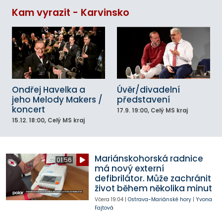
Kam vyrazit - Karvinsko
Ondřej Havelka a
Úvěr/divadelní
jeho Melody Makers /
představení
koncert
17.9.
19:00
, Celý MS kraj
15.12.
18:00
, Celý MS kraj
Mariánskohorská radnice
01:56
má nový externí
defibrilátor. Může zachránit
život během několika minut
Včera
19:04
|
Ostrava-Mariánské hory
|
Yvona
Fajtová