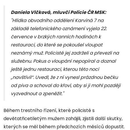
Daniela Vlčková, mluvčí Policie ČR MSK:
"Hlídka obvodního oddělení Karviná 7 na
základě telefonického oznámení vyjela 22.
července v brzkých ranních hodinách k
restauraci, do které se pokoušel vloupat
neznámý muž. Policisté jej zadrželi a převezli na
služebnu. Pokus o vloupání nepopíral a doznal
ještě jednu restauraci, kterou této noci
„navštívil“. Uvedl, že z ní vynesl prázdnou bečku
od piva a schoval do křoví, aby si ji mohl později
vyzvednout a zpeněžit."
Během trestního řízení, které policisté s
devětatřicetiletým mužem zahájili, zjistili další skutky,
kterých se měl během předchozích měsíců dopustit.