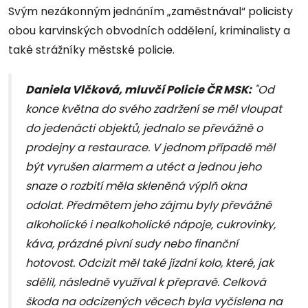
Svým nezákonným jednáním „zaměstnával“ policisty
obou karvinských obvodních oddělení, kriminalisty a
také strážníky městské policie.
Daniela Vlčková, mluvčí Policie ČR MSK:
"Od
konce května do svého zadržení se měl vloupat
do jedenácti objektů, jednalo se převážně o
prodejny a restaurace. V jednom případě měl
být vyrušen alarmem a utéct a jednou jeho
snaze o rozbití měla skleněná výplň okna
odolat. Předmětem jeho zájmu byly převážně
alkoholické i nealkoholické nápoje, cukrovinky,
káva, prázdné pivní sudy nebo finanční
hotovost. Odcizit měl také jízdní kolo, které, jak
sdělil, následně využíval k přepravě. Celková
škoda na odcizených věcech byla vyčíslena na