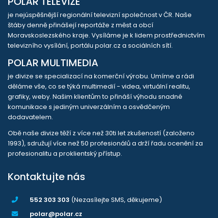
POLAR TELEVIZE
je nejúspěšnější regionální televizní společnost v ČR. Naše
štáby denně přinášejí reportáže z měst a obcí
Moravskoslezského kraje. Vysíláme je k lidem prostřednictvím
televizního vysílání, portálu polar.cz a sociálních sítí.
POLAR MULTIMEDIA
je divize se specializací na komerční výrobu. Umíme a rádi
děláme vše, co se týká multimedií - videa, virtuální realitu,
grafiky, weby. Našim klientům to přináší výhodu snadné
komunikace s jediným univerzálním a osvědčeným
dodavatelem.
Obě naše divize těží z více než 30ti let zkušeností (založeno
1993), sdružují více než 50 profesionálů a drží řadu ocenění za
profesionalitu a proklientský přístup.
Kontaktujte nás
552 303 303
(Nezasílejte SMS, děkujeme)
polar@polar.cz