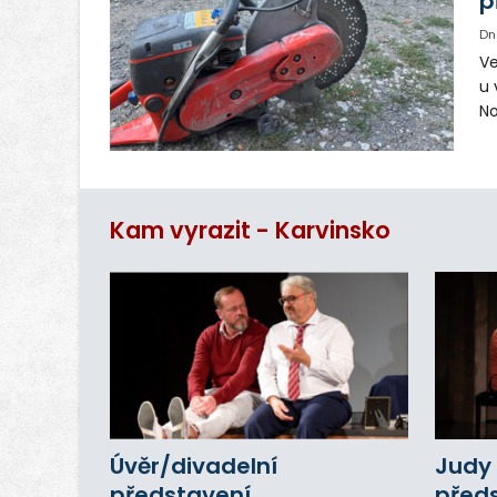
p
Dn
Ve
u 
No
pr
vr
n
Kam vyrazit - Karvinsko
Úvěr/divadelní
Judy 
představení
před