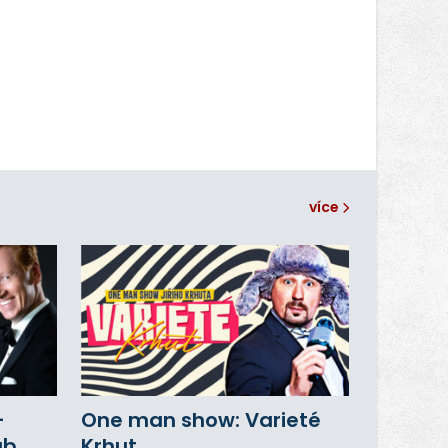
více
–
One man show: Varieté
ub
Krhut