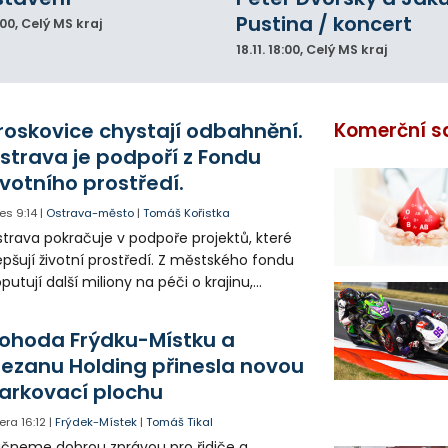
Pustina / koncert
:00
, Celý MS kraj
18.11.
18:00
, Celý MS kraj
roskovice chystají odbahnění.
Komerční s
strava je podpoří z Fondu
ivotního prostředí.
es
9:14
|
Ostrava-město
|
Tomáš Kořistka
trava pokračuje v podpoře projektů, které
epšují životní prostředí. Z městského fondu
putují další miliony na péči o krajinu,
řejný prostor i environmentální výchovu
tí a mládeže.
ohoda Frýdku-Místku a
lezanu Holding přinesla novou
arkovací plochu
era
16:12
|
Frýdek-Místek
|
Tomáš Tikal
čneme dobrou zprávou pro řidiče a