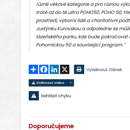
různé věkové kategorie a pro různou výk
tratě až do té ultra POHO50. POHO 50, třet
prostředí, výborní lidé a charitativní po
Justýnku Kurovskou a odpoledne se můž
lázeňského parku, kde bude pokračovat
Pohornickou 50 a související program. "
Sdílet
Facebook
LinkedIn
X
Vytisknout článek
Stáhnout video
Nahlásit chybu
Doporučujeme