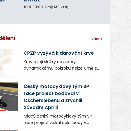
10.11.
19:00
, Celý MS kraj
dělení
více
ČPZP vyzývá k darování krve
Krev a její složky navzdory
dynamickému pokroku nelze uměle
vyrobit. Zdravotnictví se tudíž bez
ochoty lidí darovat tuto
Český motocyklový tým SP
nenahraditelnou tělní tekutinu
race project bodoval v
neobejde. Naléhavá potřeba doplnit
Oscherslebenu a zrychlil
krevní zásoby nastává vždy v létě,
kdy stoupá počet úrazů. Česká
závodní Aprilii
průmyslová zdravotní pojišťovna
Mladý český motocyklový tým SP
(ČPZP) apeluje na všechny, kteří se
race project získal další body v
těší dobrému zdraví, aby se stali
mezinárodním šampionátu EURO