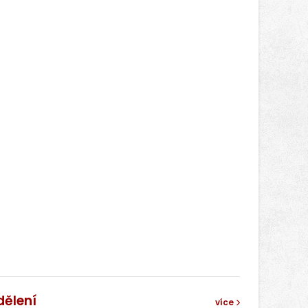
světa vrcholových zápasů, tentokrát
v MMA.
dělení
více