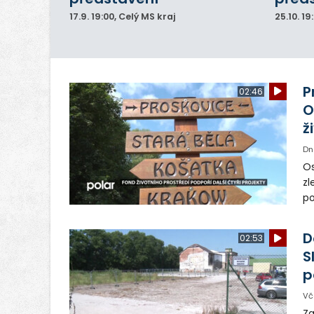
17.9.
19:00
, Celý MS kraj
25.10.
19
P
02:46
O
ž
Dn
Os
zl
po
ve
dě
D
02:53
S
p
Vč
Za