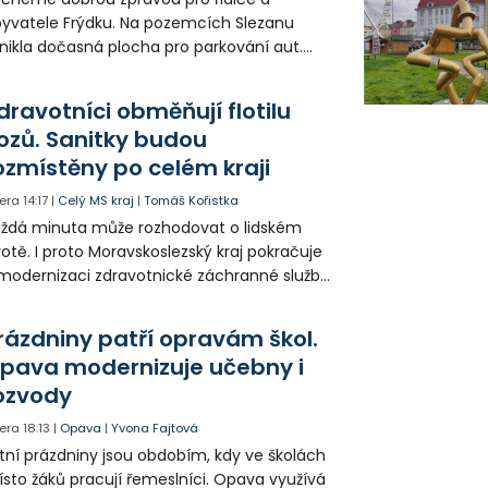
yvatele Frýdku. Na pozemcích Slezanu
nikla dočasná plocha pro parkování aut.
ohodlo se na tom město s vedením
olečnosti Slezan Holding.
dravotníci obměňují flotilu
ozů. Sanitky budou
ozmístěny po celém kraji
era
14:17
|
Celý MS kraj
|
Tomáš Kořistka
ždá minuta může rozhodovat o lidském
votě. I proto Moravskoslezský kraj pokračuje
modernizaci zdravotnické záchranné služby
do provozu nyní zamířilo 14 nových sanitek
bavených nejmodernější technikou.
rázdniny patří opravám škol.
pava modernizuje učebny i
ozvody
era
18:13
|
Opava
|
Yvona Fajtová
tní prázdniny jsou obdobím, kdy ve školách
sto žáků pracují řemeslníci. Opava využívá