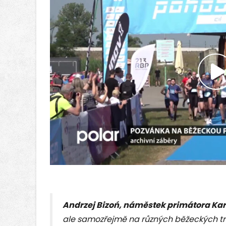
P
v
Andrzej Bizoń, náměstek primátora Ka
ale samozřejmě na různých běžeckých tra