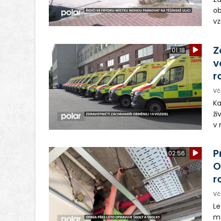
ob
vz
D
sp
Z
01:18
v
r
Vč
Ka
ži
v 
– 
vy
P
02:56
O
r
Vč
Le
mí