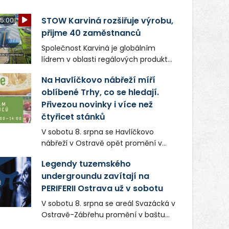
STOW Karviná rozšiřuje výrobu,
5:00
přijme 40 zaměstnanců
Společnost Karviná je globálním
lídrem v oblasti regálových produktů
a systémů, stabilním
Na Havlíčkovo nábřeží míří
zaměstnavatelem na Karvinsku a
oblíbené Trhy, co se hledají.
firmou s obrovským potenciálem.
Přivezou novinky i více než
čtyřicet stánků
V sobotu 8. srpna se Havlíčkovo
nábřeží v Ostravě opět promění v
místo plné vůní, chutí a poctivých
Legendy tuzemského
lokálních výrobků. Trhy, co se hledají
undergroundu zavítají na
tentokrát nabídnou více než čtyřicet
PERIFERII Ostrava už v sobotu
pečlivě vybraných stánků s kvalitní
gastronomií, farmářskými produkty,
V sobotu 8. srpna se areál Svazácká v
designem i řemeslnou tvorbou.
Ostravě-Zábřehu promění v baštu
Návštěvníci se mohou těšit nejen na
undergroundové a alternativní