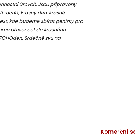
onnostní úroveň. Jsou připraveny
í ročník, krásný den, krásné
dtext, kde budeme sbírat penízky pro
eme přesunout do krásného
 POHOden. Srdečně zvu na
Komerční s