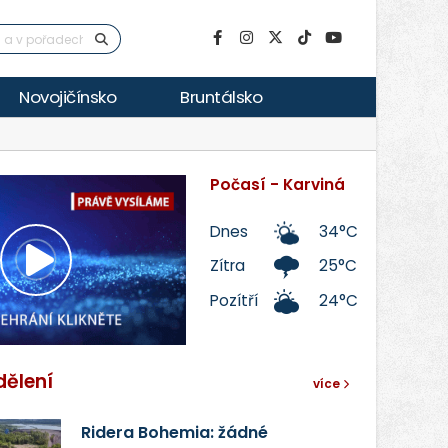
Novojičínsko
Bruntálsko
Počasí - Karviná
Dnes
34°C
Zítra
25°C
Přehrát
Pozítří
24°C
video
dělení
více
Ridera Bohemia: žádné