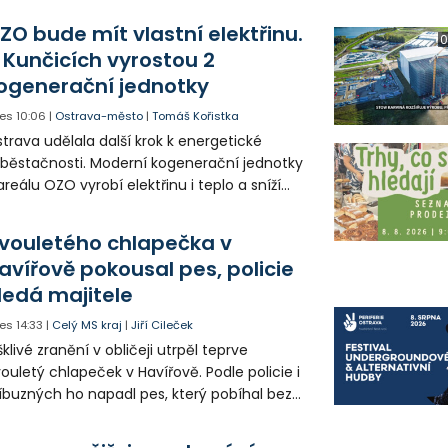
ZO bude mít vlastní elektřinu.
0
 Kunčicích vyrostou 2
ogenerační jednotky
es
10:06
|
Ostrava-město
|
Tomáš Kořistka
trava udělala další krok k energetické
běstačnosti. Moderní kogenerační jednotky
areálu OZO vyrobí elektřinu i teplo a sníží
klady i emise. Malou elektrárnu postaví
olia přímo v Kunčicích.
vouletého chlapečka v
avířově pokousal pes, policie
ledá majitele
es
14:33
|
Celý MS kraj
|
Jiří Cileček
klivé zranění v obličeji utrpěl teprve
ouletý chlapeček v Havířově. Podle policie i
íbuzných ho napadl pes, který pobíhal bez
dítka a náhubku. Majitel psa údajně z místa
ešel. Případem už se zabývá policie, která