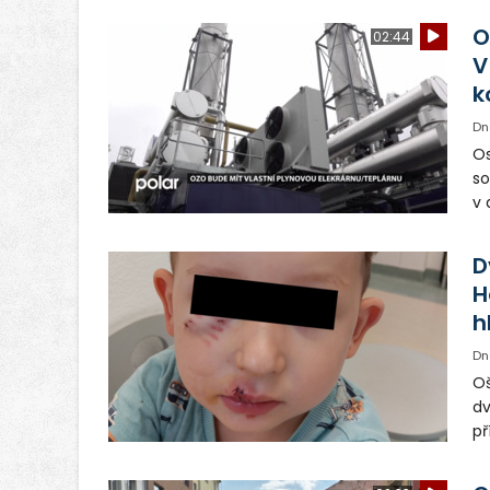
O
02:44
V
k
Dn
Os
so
v 
ná
Ve
D
H
h
Dn
Oš
dv
př
vo
od