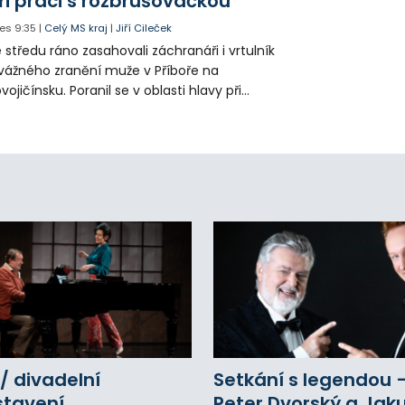
ři práci s rozbrušovačkou
es
9:35
|
Celý MS kraj
|
Jiří Cileček
 středu ráno zasahovali záchranáři i vrtulník
vážného zranění muže v Příboře na
vojičínsku. Poranil se v oblasti hlavy při
áci s rozbrušovačkou. Následně byl
tulníkem přepraven do ostravské fakultní
emocnice.
/ divadelní
Setkání s legendou 
stavení
Peter Dvorský a Jak