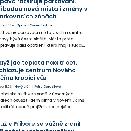
pava rozšiřuje parkování.
jitele psa hledá.
řibudou nová místa i změny v
arkovacích zónách
era
17:24
|
Opava
|
Yvona Fajtová
jít volné parkovací místo v širším centru
avy bývá často složité. Město proto
ipravuje další opatření, která mají situaci
epšit. Vznikají nová parkovací stání, mění se
ganizace dopravy a některé novinky čekají
dyž jde teplota nad třicet,
ké řidiče v parkovacích zónách.
chlazuje centrum Nového
ičína kropicí vůz
es
11:26
|
Nový Jičín
|
Petra Dorazilová
chnické služby se snaží v úmorných
drech osvěžit lidem klima v Novém Jičíně.
kolikrát denně projíždí ulice nejvíce
hřátého centra kropící vůz. Zvýšila se také
tenzita zálivky květinových záhonů.
už v Příboře se vážně zranil