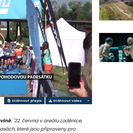
řehrát
ideo
Stáhnout přepis
Stáhnout video
rviné
: "22. června v areálu Loděnice,
sách, které jsou připraveny pro