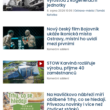
vyrostou 2 kogenerační
jednotky
6. srpna 2026
10:06
|
Ostrava-město
|
Tomáš
Kořistka
Nový český film Bojovník
ukáže ikonická místa
Ostravy, místní ho uvidí
mezi prvními
Komerční sdělení
STOW Karviná rozšiřuje
05:00
výrobu, přijme 40
zaměstnanců
Komerční sdělení
Na Havlíčkovo nábřeží míří
oblíbené Trhy, co se hledají.
Přivezou novinky i více než
čtyřicet stánků