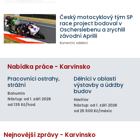
Český motocyklový tým SP
race project bodoval v
Oscherslebenu a zrychlil
závodní Aprilii
Komerční sdělení
Nabídka práce - Karvinsko
Pracovníci ostrahy,
Dělníci v oblasti
strážní
výstavby a údržby
budov
Bohumín
Nástup: od 1. září 2026
Havířov
od 135 Kč/hod.
Nástup: od 1. září 2026
od 25 500 Kč/měsíc
Nejnovější zprávy - Karvinsko