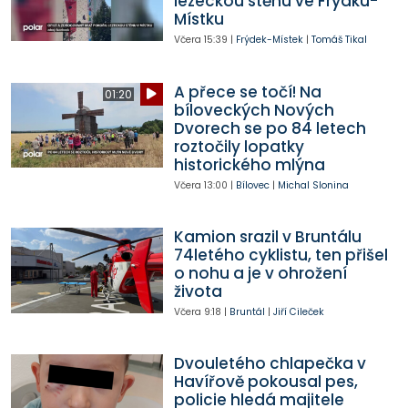
lezeckou stěnu ve Frýdku-
Místku
Včera
15:39
|
Frýdek-Místek
|
Tomáš Tikal
A přece se točí! Na
01:20
bíloveckých Nových
Dvorech se po 84 letech
roztočily lopatky
historického mlýna
Včera
13:00
|
Bílovec
|
Michal Slonina
Kamion srazil v Bruntálu
74letého cyklistu, ten přišel
o nohu a je v ohrožení
života
Včera
9:18
|
Bruntál
|
Jiří Cileček
Dvouletého chlapečka v
Havířově pokousal pes,
policie hledá majitele