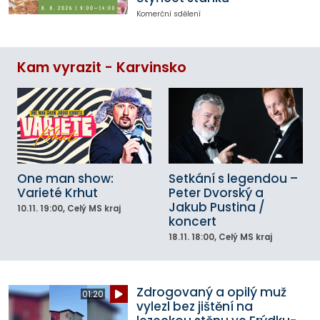
Komerční sdělení
Kam vyrazit - Karvinsko
One man show:
Setkání s legendou –
Varieté Krhut
Peter Dvorský a
Jakub Pustina /
10.11.
19:00
, Celý MS kraj
koncert
18.11.
18:00
, Celý MS kraj
Zdrogovaný a opilý muž
01:20
vylezl bez jištění na