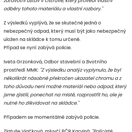
zdravotní ústav v Ostravě, který provedl vlastní
odběry tohoto materiálu a vlastní rozbory."
Z výsledků vyplývá, že se skutečně jedná o
nebezpečný odpad, který musí být jako nebezpečný
uložen na skládce k tomu určené.
Případ se nyní zabývá policie.
Iveta Grzonková, Odbor stavební a životního
prostředí MMK:
"Z výsledku analýz vyplynulo, že byl
několikrát násobně překročen ukazatel chromu a z
toho důvodu není možné materiál nebo odpad, který
jsme zjistili, ponechat na místě, rozprostřít ho, ale je
nutné ho zlikvidovat na skládce."
Případem se momentálně zabývá policie.
Zlatuše Viačková, mluvčí PČR Karviná:
"Policisté