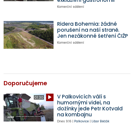
exkluzivní gastronomii
Komerční sdělení
Ridera Bohemia: žádné
porušení na naší straně.
Jen nezákonné šetření ČIŽP
Komerční sdělení
Doporučujeme
V Palkovicích válí s
01:30
humornými videi, na
dožínky jede Petr Kotvald
na kombajnu
Dnes
9:16
|
Palkovice
|
Libor Běčák