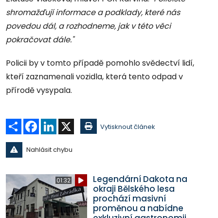
shromažďují informace a podklady, které nás
povedou dál, a rozhodneme, jak v této věci
pokračovat dále."
Policii by v tomto případě pomohlo svědectví lidí,
kteří zaznamenali vozidla, která tento odpad v
přírodě vysypala.
Sdílet
Facebook
LinkedIn
X
Vytisknout článek
Nahlásit chybu
Legendární Dakota na
01:32
okraji Bělského lesa
prochází masivní
proměnou a nabídne