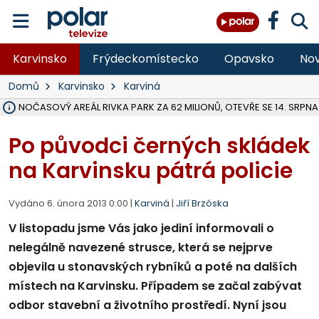
Karvinsko
Frýdeckomístecko
Opavsko
Nov
Domů
Karvinsko
Karviná
VOLNOČASOVÝ AREÁL RIVKA PARK ZA 62 MILIONŮ, OTEVŘE SE 14. SRPNA
NA SLEZSKÉ HARTĚ PŘIBYLO SINIC, VODA MÁ HORŠÍ KVALITU, HYGIENI
ÚOHS DAL ZÁTORU POKUTU 100 000 ZA CHYBY V ZAKÁZCE NA OBN
AREÁL LODIČEK V KARVINÉ SE PŘIPRAVUJE NA VELKOU REKONSTRUKC
KARVINÁ ZNÁ BUDOUCÍ PODOBU AREÁLU LODIČKY V PARKU BOŽEN
CYKLISTU (74) SRAZIL V BRUNTÁLU KAMION, JE V OHROŽENÍ ŽIVOTA,
POLICIE HLEDÁ PŘÍPADNÉ SVĚDKY, KTEŘÍ POMŮŽOU OBJASNIT PRŮ
RADNÍ OSTRAVY A POSLANKYNĚ A. HOFFMANNOVÁ ZA PIRÁTY PODA
NA POSTUP MINISTERSTVA ŽIVOTNÍHO PROSTŘEDÍ V KAUZE HALDY 
MUŽ V PŘÍBOŘE SE VÁŽNĚ ZRANIL PŘI PRÁCI S ROZBRUŠOVAČKOU, I
SLEZSKÁ OSTRAVA PŘIPRAVUJE PROJEKTOVOU DOKUMENTACI PRO 
PODEZŘELÝ BALÍČEK ZASTAVIL PROVOZ NA NÁDRAŽÍ VE F-M, ČEKÁ 
CHLAPEČKA (2) V HAVÍŘOVĚ POKOUSAL PES, POLICIE HLEDÁ MAJITEL
MS KRAJ VYBUDUJE ZA 40 MILIONŮ V JABLUNKOVĚ NOVÝ MOST PŘES O
FOTBALISTA LAURI LAINE SE VRACÍ Z BANÍKU OSTRAVA NA PŮL ROK
Po původci černých skládek
na Karvinsku pátrá policie
Vydáno 6. února 2013 0:00 |
Karviná
|
Jiří Brzóska
V listopadu jsme Vás jako jediní informovali o
nelegálně navezené strusce, která se nejprve
objevila u stonavských rybníků a poté na dalších
místech na Karvinsku. Případem se začal zabývat
odbor stavební a životního prostředí. Nyní jsou