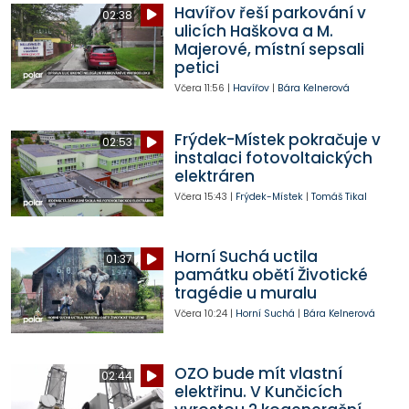
Havířov řeší parkování v
02:38
ulicích Haškova a M.
Majerové, místní sepsali
petici
Včera
11:56
|
Havířov
|
Bára Kelnerová
Frýdek-Místek pokračuje v
02:53
instalaci fotovoltaických
elektráren
Včera
15:43
|
Frýdek-Místek
|
Tomáš Tikal
Horní Suchá uctila
01:37
památku obětí Životické
tragédie u muralu
Včera
10:24
|
Horní Suchá
|
Bára Kelnerová
OZO bude mít vlastní
02:44
elektřinu. V Kunčicích