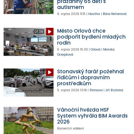
prázdniny 65 dětí s
autismem
6. srpna 2026
11:15
|
Havířov
|
Bára Kelnerová
Město Orlová chce
01:38
podpořit bydlení mladých
rodin
5. srpna 2026
15:30
|
Orlová
|
Monika
Ociepková
Stonavský farář požehnal
01:50
řidičům i dopravním
prostředkům
5. srpna 2026
13:18
|
Stonava
|
Jiří Brzóska
Vánoční hvězda HSF
System vyhrála BIM Awards
2026
Komerční sdělení