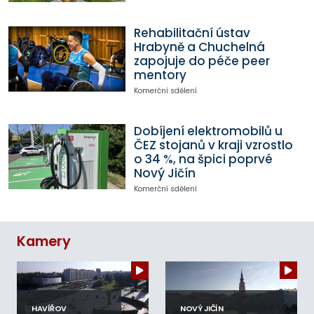
Rehabilitační ústav
Hrabyně a Chuchelná
zapojuje do péče peer
mentory
Komerční sdělení
Dobíjení elektromobilů u
ČEZ stojanů v kraji vzrostlo
o 34 %, na špici poprvé
Nový Jičín
Komerční sdělení
Kamery
HAVÍŘOV
NOVÝ JIČÍN