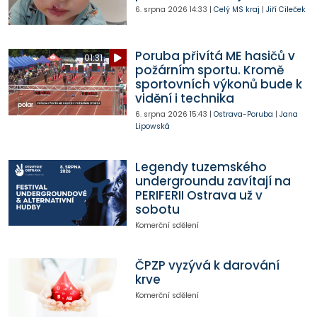
6. srpna 2026
14:33
|
Celý MS kraj
|
Jiří Cileček
Poruba přivítá ME hasičů v
01:31
požárním sportu. Kromě
sportovních výkonů bude k
vidění i technika
6. srpna 2026
15:43
|
Ostrava-Poruba
|
Jana
Lipowská
Legendy tuzemského
undergroundu zavítají na
PERIFERII Ostrava už v
sobotu
Komerční sdělení
ČPZP vyzývá k darování
krve
Komerční sdělení