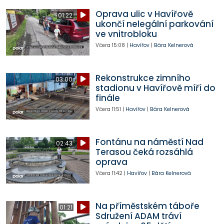
Oprava ulic v Havířově
01:22
ukončí nelegální parkování
ve vnitrobloku
Včera
15:08
|
Havířov
|
Bára Kelnerová
Rekonstrukce zimního
03:00
stadionu v Havířově míří do
finále
Včera
11:51
|
Havířov
|
Bára Kelnerová
Fontánu na náměstí Nad
02:43
Terasou čeká rozsáhlá
oprava
Včera
11:42
|
Havířov
|
Bára Kelnerová
Na příměstském táboře
01:21
Sdružení ADAM tráví