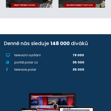
NÁMĚSTÍ REPUBLIKY, HAVÍŘOV
MASARYKOVO NÁMĚSTÍ, NOVÝ JIČÍN
Denně nás sleduje
148 000
diváků
televizní vysílání
78 000
portál polar.cz
35 000
televize.polar
35 000