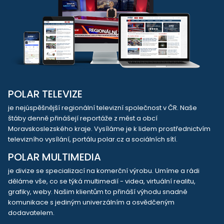
POLAR TELEVIZE
je nejúspěšnější regionální televizní společnost v ČR. Naše
štáby denně přinášejí reportáže z měst a obcí
Moravskoslezského kraje. Vysíláme je k lidem prostřednictvím
televizního vysílání, portálu polar.cz a sociálních sítí.
POLAR MULTIMEDIA
je divize se specializací na komerční výrobu. Umíme a rádi
děláme vše, co se týká multimedií - videa, virtuální realitu,
grafiky, weby. Našim klientům to přináší výhodu snadné
komunikace s jediným univerzálním a osvědčeným
dodavatelem.