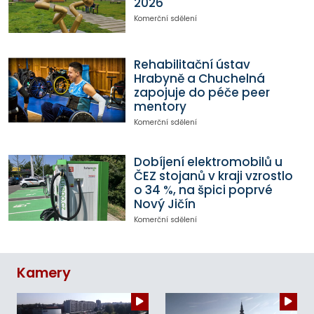
2026
Komerční sdělení
Rehabilitační ústav
Hrabyně a Chuchelná
zapojuje do péče peer
mentory
Komerční sdělení
Dobíjení elektromobilů u
ČEZ stojanů v kraji vzrostlo
o 34 %, na špici poprvé
Nový Jičín
Komerční sdělení
Kamery