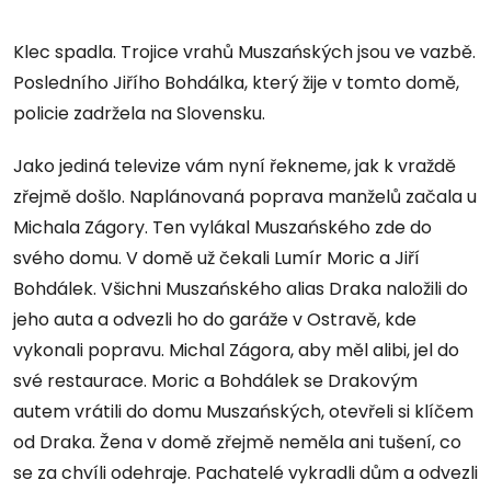
Klec spadla. Trojice vrahů Muszańských jsou ve vazbě.
Posledního Jiřího Bohdálka, který žije v tomto domě,
policie zadržela na Slovensku.
Jako jediná televize vám nyní řekneme, jak k vraždě
zřejmě došlo. Naplánovaná poprava manželů začala u
Michala Zágory. Ten vylákal Muszańského zde do
svého domu. V domě už čekali Lumír Moric a Jiří
Bohdálek. Všichni Muszańského alias Draka naložili do
jeho auta a odvezli ho do garáže v Ostravě, kde
vykonali popravu. Michal Zágora, aby měl alibi, jel do
své restaurace. Moric a Bohdálek se Drakovým
autem vrátili do domu Muszańských, otevřeli si klíčem
od Draka. Žena v domě zřejmě neměla ani tušení, co
se za chvíli odehraje. Pachatelé vykradli dům a odvezli