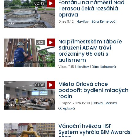
Fontánu na náměstí Nad
02:43
Terasou čeká rozsáhlá
oprava
Dnes
11:42
|
Havířov
|
Bára Kelnerová
Na příměstském táboře
01:21
Sdružení ADAM tráví
prázdniny 65 dětí s
autismem
Včera
11:15
|
Havířov
|
Bára Kelnerová
Město Orlová chce
01:38
podpořit bydlení mladých
rodin
5. srpna 2026
15:30
|
Orlová
|
Monika
Ociepková
Vánoční hvězda HSF
System vyhrála BIM Awards