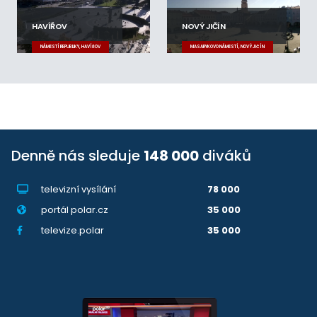
HAVÍŘOV
NOVÝ JIČÍN
NÁMĚSTÍ REPUBLIKY, HAVÍŘOV
MASARYKOVO NÁMĚSTÍ, NOVÝ JIČÍN
Denně nás sleduje
148 000
diváků
televizní vysílání
78 000
portál polar.cz
35 000
televize.polar
35 000