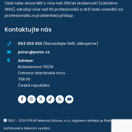
Obě naše divize těží z více než 30ti let zkušeností (založeno
1993), sdružují více než 50 profesionálů a drží řadu ocenění za
profesionalitu a proklientský přístup.
Kontaktujte nás
552 303 303
(Nezasílejte SMS, děkujeme)
polar@polar.cz
Adresa:
Boleslavova 710/19
Ostrava-Mariánské Hory
709 00
Česká republika
1993 - 2026 POLAR televize Ostrava, s.r.o., orgánem dohledu je Rada pro
rozhlasové a televizní vysílání.