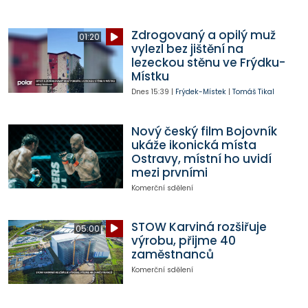
Zdrogovaný a opilý muž
01:20
vylezl bez jištění na
lezeckou stěnu ve Frýdku-
Místku
Dnes
15:39
|
Frýdek-Místek
|
Tomáš Tikal
Nový český film Bojovník
ukáže ikonická místa
Ostravy, místní ho uvidí
mezi prvními
Komerční sdělení
STOW Karviná rozšiřuje
05:00
výrobu, přijme 40
zaměstnanců
Komerční sdělení