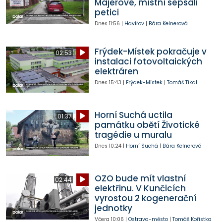
Majerové, místní sepsali
petici
Dnes
11:56
|
Havířov
|
Bára Kelnerová
Frýdek-Místek pokračuje v
02:53
instalaci fotovoltaických
elektráren
Dnes
15:43
|
Frýdek-Místek
|
Tomáš Tikal
Horní Suchá uctila
01:37
památku obětí Životické
tragédie u muralu
Dnes
10:24
|
Horní Suchá
|
Bára Kelnerová
OZO bude mít vlastní
02:44
elektřinu. V Kunčicích
vyrostou 2 kogenerační
jednotky
Včera
10:06
|
Ostrava-město
|
Tomáš Kořistka