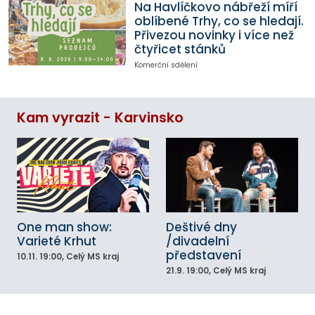
Na Havlíčkovo nábřeží míří
oblíbené Trhy, co se hledají.
Přivezou novinky i více než
čtyřicet stánků
Komerční sdělení
Kam vyrazit - Karvinsko
One man show:
Deštivé dny
Varieté Krhut
/divadelní
představení
10.11.
19:00
, Celý MS kraj
21.9.
19:00
, Celý MS kraj