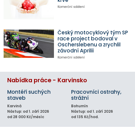
krve
Komerční sdělení
Český motocyklový tým SP
race project bodoval v
Oscherslebenu a zrychlil
závodní Aprilii
Komerční sdělení
Nabídka práce - Karvinsko
Montéři suchých
Pracovníci ostrahy,
staveb
strážní
Karviná
Bohumín
Nástup: od 1. září 2026
Nástup: od 1. září 2026
od 28 000 Kč/měsíc
od 135 Kč/hod.