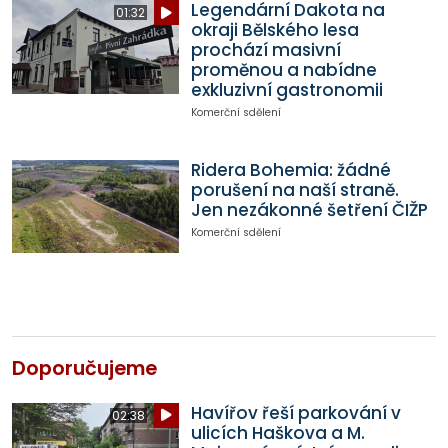
Legendární Dakota na
01:32
okraji Bělského lesa
prochází masivní
proměnou a nabídne
exkluzivní gastronomii
Komerční sdělení
Ridera Bohemia: žádné
porušení na naší straně.
Jen nezákonné šetření ČIŽP
Komerční sdělení
Doporučujeme
Havířov řeší parkování v
02:38
ulicích Haškova a M.