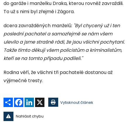
do garáže i manželku Draka, kterou rovněž zavraždili.
To už s nimi byl zřejmě i Zágora.
dcera zavražděných manželů:
"Byl chycený už i ten
poslední pachatel a samozřejmě se nám všem
ulevilo a jsme strašně rádi, že jsou všichni pochytaní.
Takže tímto děkuji všem policistům a kriminalistům,
kteří se na tomto případu podíleli."
Rodina věří, že všichni tři pachatelé dostanou až
výjimečné tresty.
Sdílet
Facebook
LinkedIn
X
Vytisknout článek
Nahlásit chybu