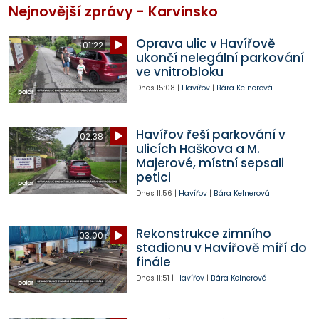
Nejnovější zprávy - Karvinsko
Oprava ulic v Havířově
01:22
ukončí nelegální parkování
ve vnitrobloku
Dnes
15:08
|
Havířov
|
Bára Kelnerová
Havířov řeší parkování v
02:38
ulicích Haškova a M.
Majerové, místní sepsali
petici
Dnes
11:56
|
Havířov
|
Bára Kelnerová
Rekonstrukce zimního
03:00
stadionu v Havířově míří do
finále
Dnes
11:51
|
Havířov
|
Bára Kelnerová