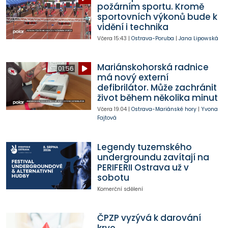
požárním sportu. Kromě
sportovních výkonů bude k
vidění i technika
Včera
15:43
|
Ostrava-Poruba
|
Jana Lipowská
Mariánskohorská radnice
01:56
má nový externí
defibrilátor. Může zachránit
život během několika minut
Včera
19:04
|
Ostrava-Mariánské hory
|
Yvona
Fajtová
Legendy tuzemského
undergroundu zavítají na
PERIFERII Ostrava už v
sobotu
Komerční sdělení
ČPZP vyzývá k darování