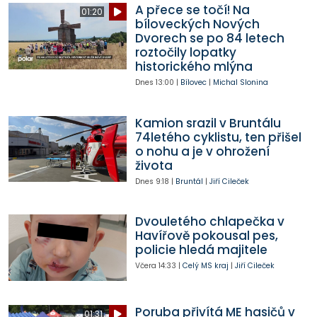
A přece se točí! Na
01:20
bíloveckých Nových
Dvorech se po 84 letech
roztočily lopatky
historického mlýna
Dnes
13:00
|
Bílovec
|
Michal Slonina
Kamion srazil v Bruntálu
74letého cyklistu, ten přišel
o nohu a je v ohrožení
života
Dnes
9:18
|
Bruntál
|
Jiří Cileček
Dvouletého chlapečka v
Havířově pokousal pes,
policie hledá majitele
Včera
14:33
|
Celý MS kraj
|
Jiří Cileček
Poruba přivítá ME hasičů v
01:31