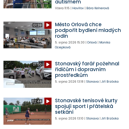
autismem
Včera
11:15
|
Havířov
|
Bára Kelnerová
Město Orlová chce
01:38
podpořit bydlení mladých
rodin
5. srpna 2026
15:30
|
Orlová
|
Monika
Ociepková
Stonavský farář požehnal
01:50
řidičům i dopravním
prostředkům
5. srpna 2026
13:18
|
Stonava
|
Jiří Brzóska
Stonavské tenisové kurty
02:44
spojují sport i přátelská
setkání
5. srpna 2026
13:10
|
Stonava
|
Jiří Brzóska