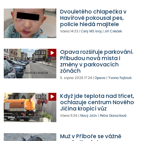
Dvouletého chlapečka v
Havířově pokousal pes,
policie hledá majitele
Včera
14:33
|
Celý MS kraj
|
Jiří Cileček
Opava rozšiřuje parkování.
02:33
Přibudou nová místa i
změny v parkovacích
zónách
5. srpna 2026
17:24
|
Opava
|
Yvona Fajtová
Když jde teplota nad třicet,
01:20
ochlazuje centrum Nového
Jičína kropicí vůz
Včera
11:26
|
Nový Jičín
|
Petra Dorazilová
Muž v Příboře se vážně