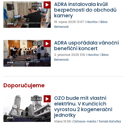
ADRA instalovala kvůli
01:56
bezpečnosti do obchodů
kamery
19. srpna 2025
12:07
|
Havířov
|
Bára
Kelnerová
ADRA uspořádala vánoční
02:31
benefiční koncert
2. prosince 2025
11:16
|
Havířov
|
Bára
Kelnerová
Doporučujeme
OZO bude mít vlastní
02:44
elektřinu. V Kunčicích
vyrostou 2 kogenerační
jednotky
Včera
10:06
|
Ostrava-město
|
Tomáš Kořistka