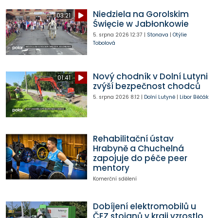
Niedziela na Gorolskim
03:21
Święcie w Jabłonkowie
5. srpna 2026
12:37
|
Stonava
|
Otýlie
Tobolová
Nový chodník v Dolní Lutyni
01:41
zvýší bezpečnost chodců
5. srpna 2026
8:12
|
Dolní Lutyně
|
Libor Běčák
Rehabilitační ústav
Hrabyně a Chuchelná
zapojuje do péče peer
mentory
Komerční sdělení
Dobíjení elektromobilů u
ČEZ stojanů v kraji vzrostlo