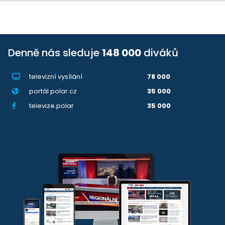
Denně nás sleduje
148 000
diváků
televizní vysílání
78 000
portál polar.cz
35 000
televize.polar
35 000