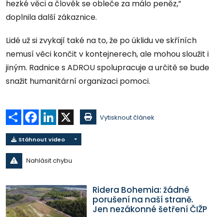
hezké věci a člověk se obleče za málo peněz,”
doplnila další zákaznice.
Lidé už si zvykají také na to, že po úklidu ve skříních
nemusí věci končit v kontejnerech, ale mohou sloužit i
jiným. Radnice s ADROU spolupracuje a určitě se bude
snažit humanitární organizaci pomoci.
Sdílet
Facebook
LinkedIn
X
Vytisknout článek
Stáhnout video
Nahlásit chybu
Ridera Bohemia: žádné
porušení na naší straně.
Jen nezákonné šetření ČIŽP