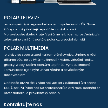
POLAR TELEVIZE
je nejúspěšnější regionální televizní společnost v ČR. Naše
štáby denně přinášejí reportáže z měst a obcí
Moravskoslezského kraje. Vysíláme je k lidem prostřednictvím
televizního vysílání, portálu polar.cz a sociálních sítí.
POLAR MULTIMEDIA
je divize se specializací na komerční výrobu. Umíme a rádi
děláme vše, co se týká multimedií - videa, virtuální realitu,
grafiky, weby. Našim klientům to přináší výhodu snadné
komunikace s jediným univerzálním a osvědčeným
dodavatelem.
Obě naše divize těží z více než 30ti let zkušeností (založeno
1993), sdružují více než 50 profesionálů a drží řadu ocenění za
profesionalitu a proklientský přístup.
Kontaktujte nás