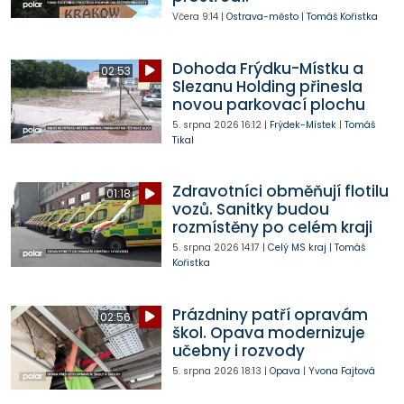
Včera
9:14
|
Ostrava-město
|
Tomáš Kořistka
Dohoda Frýdku-Místku a
02:53
Slezanu Holding přinesla
novou parkovací plochu
5. srpna 2026
16:12
|
Frýdek-Místek
|
Tomáš
Tikal
Zdravotníci obměňují flotilu
01:18
vozů. Sanitky budou
rozmístěny po celém kraji
5. srpna 2026
14:17
|
Celý MS kraj
|
Tomáš
Kořistka
Prázdniny patří opravám
02:56
škol. Opava modernizuje
učebny i rozvody
5. srpna 2026
18:13
|
Opava
|
Yvona Fajtová