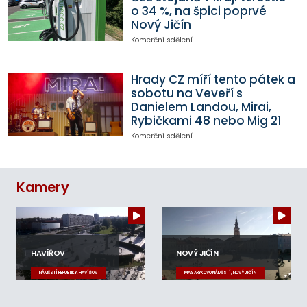
o 34 %, na špici poprvé
Nový Jičín
Komerční sdělení
Hrady CZ míří tento pátek a
sobotu na Veveří s
Danielem Landou, Mirai,
Rybičkami 48 nebo Mig 21
Komerční sdělení
Kamery
HAVÍŘOV
NOVÝ JIČÍN
NÁMĚSTÍ REPUBLIKY, HAVÍŘOV
MASARYKOVO NÁMĚSTÍ, NOVÝ JIČÍN