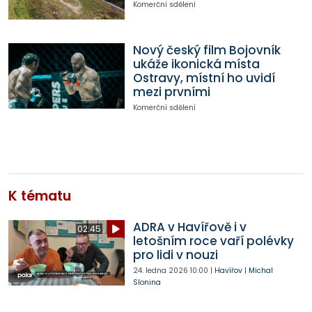
Komerční sdělení
Nový český film Bojovník
ukáže ikonická místa
Ostravy, místní ho uvidí
mezi prvními
Komerční sdělení
K tématu
ADRA v Havířově i v
02:45
letošním roce vaří polévky
pro lidi v nouzi
24. ledna 2026
10:00
|
Havířov
|
Michal
Slonina