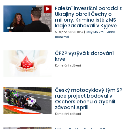
Falešní investiční poradci z
03:02
Ukrajiny obrali Čechy o
miliony. Kriminalisté z MS
kraje zasahovali v Kyjevě
5. srpna 2026
10:14
|
Celý MS kraj
|
Anna
Břenková
ČPZP vyzývá k darování
krve
Komerční sdělení
Český motocyklový tým SP
race project bodoval v
Oscherslebenu a zrychlil
závodní Aprilii
Komerční sdělení