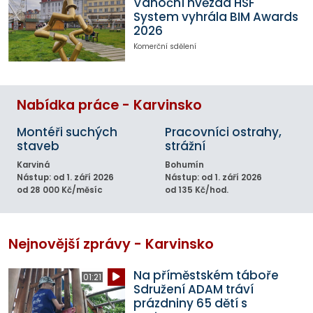
Vánoční hvězda HSF
System vyhrála BIM Awards
2026
Komerční sdělení
Nabídka práce - Karvinsko
Montéři suchých
Pracovníci ostrahy,
staveb
strážní
Karviná
Bohumín
Nástup: od 1. září 2026
Nástup: od 1. září 2026
od 28 000 Kč/měsíc
od 135 Kč/hod.
Nejnovější zprávy - Karvinsko
Na příměstském táboře
01:21
Sdružení ADAM tráví
prázdniny 65 dětí s