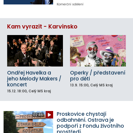
Komerční sdělení
Kam vyrazit - Karvinsko
Ondřej Havelka a
Operky / představení
jeho Melody Makers /
pro děti
koncert
13.9.
15:00
, Celý MS kraj
15.12.
18:00
, Celý MS kraj
Proskovice chystají
02:46
odbahnění. Ostrava je
podpoří z Fondu životního
prostředí.