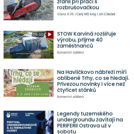
zranil při práci s
rozbrušovačkou
Včera
9:35
|
Celý MS kraj
|
Jiří Cileček
STOW Karviná rozšiřuje
05:00
výrobu, přijme 40
zaměstnanců
Komerční sdělení
Na Havlíčkovo nábřeží míří
oblíbené Trhy, co se hledají.
Přivezou novinky i více než
čtyřicet stánků
Komerční sdělení
Legendy tuzemského
undergroundu zavítají na
PERIFERII Ostrava už v
sobotu