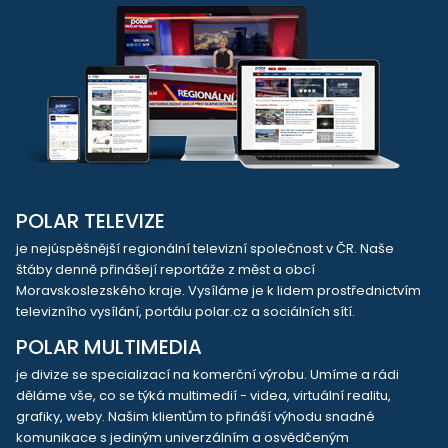
POLAR TELEVIZE
je nejúspěšnější regionální televizní společnost v ČR. Naše
štáby denně přinášejí reportáže z měst a obcí
Moravskoslezského kraje. Vysíláme je k lidem prostřednictvím
televizního vysílání, portálu polar.cz a sociálních sítí.
POLAR MULTIMEDIA
je divize se specializací na komerční výrobu. Umíme a rádi
děláme vše, co se týká multimedií - videa, virtuální realitu,
grafiky, weby. Našim klientům to přináší výhodu snadné
komunikace s jediným univerzálním a osvědčeným