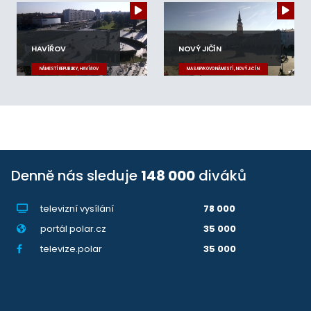
HAVÍŘOV
NOVÝ JIČÍN
NÁMĚSTÍ REPUBLIKY, HAVÍŘOV
MASARYKOVO NÁMĚSTÍ, NOVÝ JIČÍN
Denně nás sleduje
148 000
diváků
televizní vysílání
78 000
portál polar.cz
35 000
televize.polar
35 000