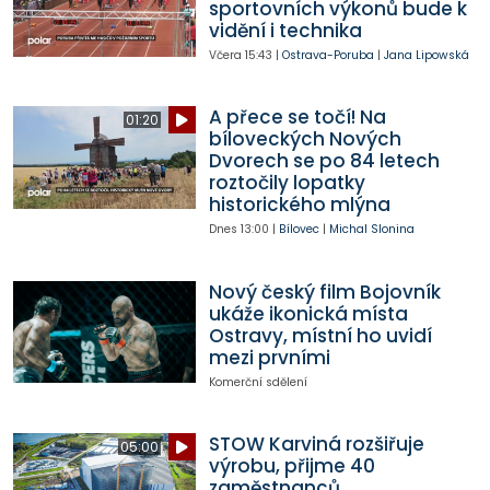
sportovních výkonů bude k
vidění i technika
Včera
15:43
|
Ostrava-Poruba
|
Jana Lipowská
A přece se točí! Na
01:20
bíloveckých Nových
Dvorech se po 84 letech
roztočily lopatky
historického mlýna
Dnes
13:00
|
Bílovec
|
Michal Slonina
Nový český film Bojovník
ukáže ikonická místa
Ostravy, místní ho uvidí
mezi prvními
Komerční sdělení
STOW Karviná rozšiřuje
05:00
výrobu, přijme 40
zaměstnanců