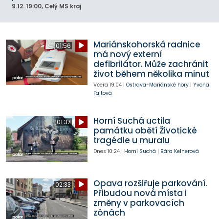
9.12.
19:00
, Celý MS kraj
Mariánskohorská radnice
01:56
má nový externí
defibrilátor. Může zachránit
život během několika minut
Včera
19:04
|
Ostrava-Mariánské hory
|
Yvona
Fajtová
Horní Suchá uctila
01:37
památku obětí Životické
tragédie u muralu
Dnes
10:24
|
Horní Suchá
|
Bára Kelnerová
Opava rozšiřuje parkování.
02:33
Přibudou nová místa i
změny v parkovacích
zónách