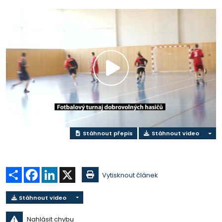
Přehrát
video
Stáhnout přepis
Stáhnout video
Sdílet
Facebook
LinkedIn
X
Vytisknout článek
Stáhnout video
Nahlásit chybu