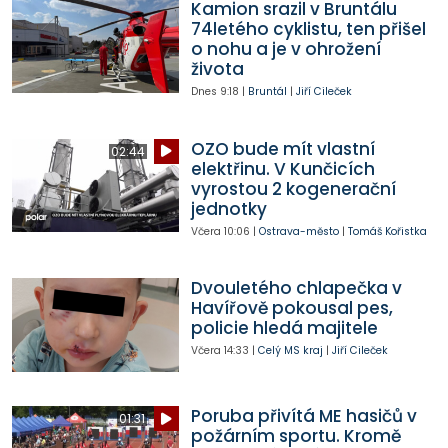
Kamion srazil v Bruntálu
74letého cyklistu, ten přišel
o nohu a je v ohrožení
života
Dnes
9:18
|
Bruntál
|
Jiří Cileček
OZO bude mít vlastní
02:44
elektřinu. V Kunčicích
vyrostou 2 kogenerační
jednotky
Včera
10:06
|
Ostrava-město
|
Tomáš Kořistka
Dvouletého chlapečka v
Havířově pokousal pes,
policie hledá majitele
Včera
14:33
|
Celý MS kraj
|
Jiří Cileček
Poruba přivítá ME hasičů v
01:31
požárním sportu. Kromě