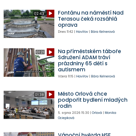
Fontánu na náměstí Nad
02:43
Terasou čeká rozsáhlá
oprava
Dnes
11:42
|
Havířov
|
Bára Kelnerová
Na příměstském táboře
01:21
Sdružení ADAM tráví
prázdniny 65 dětí s
autismem
Včera
11:15
|
Havířov
|
Bára Kelnerová
Město Orlová chce
01:38
podpořit bydlení mladých
rodin
5. srpna 2026
15:30
|
Orlová
|
Monika
Ociepková
Vánoční hvězda HSF