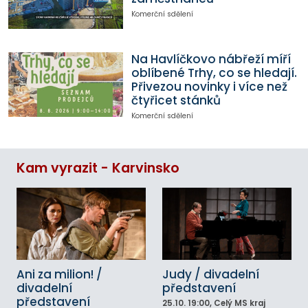
Komerční sdělení
Na Havlíčkovo nábřeží míří
oblíbené Trhy, co se hledají.
Přivezou novinky i více než
čtyřicet stánků
Komerční sdělení
Kam vyrazit - Karvinsko
Ani za milion! /
Judy / divadelní
divadelní
představení
představení
25.10.
19:00
, Celý MS kraj