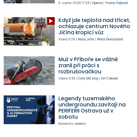
5. srpna 2026
17:24
|
Opava
|
Yvona Fajtová
Když jde teplota nad třicet,
01:20
ochlazuje centrum Nového
Jičína kropicí vůz
Včera
11:26
|
Nový Jičín
|
Petra Dorazilová
Muž v Příboře se vážně
zranil při práci s
rozbrušovačkou
Včera
9:35
|
Celý MS kraj
|
Jiří Cileček
Legendy tuzemského
undergroundu zavítají na
PERIFERII Ostrava už v
sobotu
Komerční sdělení