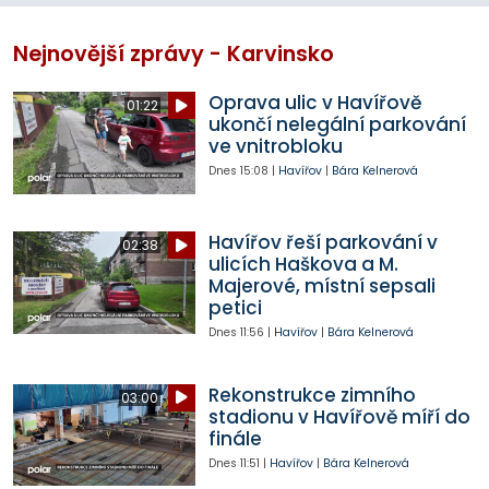
Nejnovější zprávy - Karvinsko
Oprava ulic v Havířově
01:22
ukončí nelegální parkování
ve vnitrobloku
Dnes
15:08
|
Havířov
|
Bára Kelnerová
Havířov řeší parkování v
02:38
ulicích Haškova a M.
Majerové, místní sepsali
petici
Dnes
11:56
|
Havířov
|
Bára Kelnerová
Rekonstrukce zimního
03:00
stadionu v Havířově míří do
finále
Dnes
11:51
|
Havířov
|
Bára Kelnerová