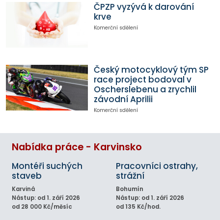
ČPZP vyzývá k darování
krve
Komerční sdělení
Český motocyklový tým SP
race project bodoval v
Oscherslebenu a zrychlil
závodní Aprilii
Komerční sdělení
Nabídka práce - Karvinsko
Montéři suchých
Pracovníci ostrahy,
staveb
strážní
Karviná
Bohumín
Nástup: od 1. září 2026
Nástup: od 1. září 2026
od 28 000 Kč/měsíc
od 135 Kč/hod.