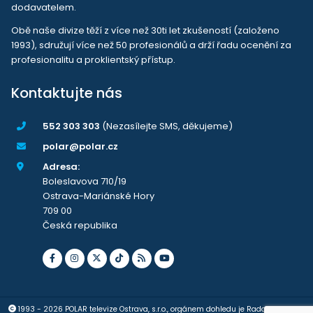
dodavatelem.
Obě naše divize těží z více než 30ti let zkušeností (založeno
1993), sdružují více než 50 profesionálů a drží řadu ocenění za
profesionalitu a proklientský přístup.
Kontaktujte nás
552 303 303
(Nezasílejte SMS, děkujeme)
polar@polar.cz
Adresa:
Boleslavova 710/19
Ostrava-Mariánské Hory
709 00
Česká republika
1993 - 2026 POLAR televize Ostrava, s.r.o., orgánem dohledu je Rada pro