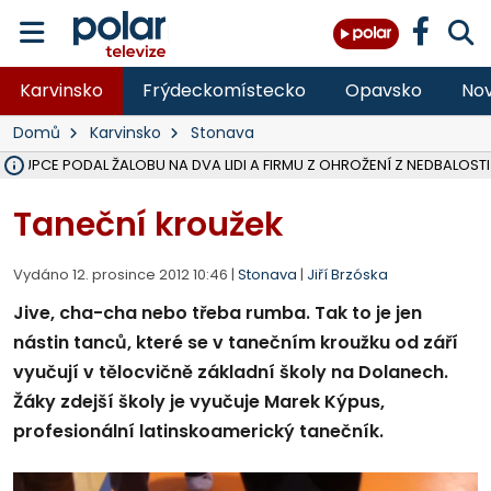
Karvinsko
Frýdeckomístecko
Opavsko
Nov
Domů
Karvinsko
Stonava
ÁSTUPCE PODAL ŽALOBU NA DVA LIDI A FIRMU Z OHROŽENÍ Z NEDBALOSTI
NA SLEZSKÉ HARTĚ PŘIBYLO SINIC, VODA MÁ HORŠÍ KVALITU, HYGIENI
NA BÍLOVECKÝCH NOVÝCH DVORECH SE PO 84 LETECH ROZTOČILY L
KARVINSKÉ MOŘE ZÍSKÁ NOVÉ GASTRO ZÁZEMÍ S VYHLÍDKOVOU TER
REKONSTRUKCE MATEŘSKÉ ŠKOLY V CHLEBIČOVĚ MÍŘÍ DO FINÁLE, VÍ
CYKLISTU (74) SRAZIL V BRUNTÁLU KAMION, JE V OHROŽENÍ ŽIVOTA,
POLICIE HLEDÁ PŘÍPADNÉ SVĚDKY, KTEŘÍ POMŮŽOU OBJASNIT PRŮ
MS KRAJ DOKONČIL OPRAVU SILNICE MEZI VRBNEM A HEŘMANOVICEM
SMVAK NABÍZÍ V DOBĚ SUCHA VODU OBCÍM A FIRMÁM, CISTERNY JE
F-M POKRAČUJE V INSTALACI FOTOVOLTAICKÝCH ELEKTRÁREN, REP
SENIOR AKADEMIE V OPAVĚ ZAHÁJILA DALŠÍ BĚH, REPORTÁŽ NA POL
PLANETÁRIUM V OSTRAVĚ CHYSTÁ POZOROVÁNÍ ČÁSTEČNÉHO ZATMĚ
OPRAVA ULIC V HAVÍŘOVĚ UKONČÍ NELEGÁLNÍ PARKOVÁNÍ VE VNI
V HAVÍŘOVĚ SE TĚŽCE ZRANIL MOTORKÁŘ PO SRÁŽCE S AUTEM, INF
TRAGICKÁ SRÁŽKA VLAKU S KAMIONEM V DOLNÍ LUTYNI Z LEDNA 
Taneční kroužek
Vydáno 12. prosince 2012 10:46 |
Stonava
|
Jiří Brzóska
Jive, cha-cha nebo třeba rumba. Tak to je jen
nástin tanců, které se v tanečním kroužku od září
vyučují v tělocvičně základní školy na Dolanech.
Žáky zdejší školy je vyučuje Marek Kýpus,
profesionální latinskoamerický tanečník.