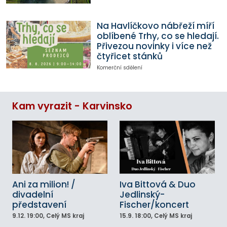
Na Havlíčkovo nábřeží míří
oblíbené Trhy, co se hledají.
Přivezou novinky i více než
čtyřicet stánků
Komerční sdělení
Kam vyrazit - Karvinsko
Ani za milion! /
Iva Bittová & Duo
divadelní
Jedlinský-
představení
Fischer/koncert
9.12.
19:00
, Celý MS kraj
15.9.
18:00
, Celý MS kraj