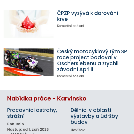
ČPZP vyzývá k darování
krve
Komerční sdělení
Český motocyklový tým SP
race project bodoval v
Oscherslebenu a zrychlil
závodní Aprilii
Komerční sdělení
Nabídka práce - Karvinsko
Pracovníci ostrahy,
Dělníci v oblasti
strážní
výstavby a údržby
budov
Bohumín
Nástup: od 1. září 2026
Havířov