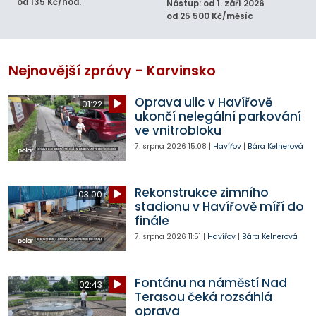
od 135 Kč/hod.
Nástup: od 1. září 2026
od 25 500 Kč/měsíc
Nejnovější zprávy - Karvinsko
Oprava ulic v Havířově
01:22
ukončí nelegální parkování
ve vnitrobloku
7. srpna 2026
15:08
|
Havířov
|
Bára Kelnerová
Rekonstrukce zimního
03:00
stadionu v Havířově míří do
finále
7. srpna 2026
11:51
|
Havířov
|
Bára Kelnerová
Fontánu na náměstí Nad
02:43
Terasou čeká rozsáhlá
oprava