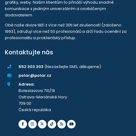
grafiky, weby. Našim klientům to přináší výhodu snadné
komunikace s jediným univerzálním a osvědčeným
dodavatelem.
Obě naše divize těží z více než 30ti let zkušeností (založeno
1993), sdružují více než 50 profesionálů a drží řadu ocenění za
profesionalitu a proklientský přístup.
Kontaktujte nás
552 303 303
(Nezasílejte SMS, děkujeme)
polar@polar.cz
Adresa:
Boleslavova 710/19
Ostrava-Mariánské Hory
709 00
Česká republika