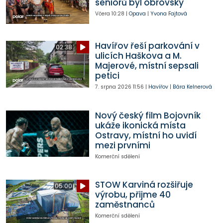
seniorů byl obrovský
Včera
10:28
|
Opava
|
Yvona Fajtová
Havířov řeší parkování v
02:38
ulicích Haškova a M.
Majerové, místní sepsali
petici
7. srpna 2026
11:56
|
Havířov
|
Bára Kelnerová
Nový český film Bojovník
ukáže ikonická místa
Ostravy, místní ho uvidí
mezi prvními
Komerční sdělení
STOW Karviná rozšiřuje
05:00
výrobu, přijme 40
zaměstnanců
Komerční sdělení