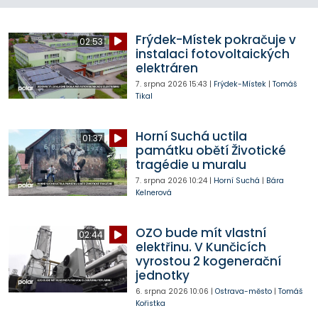
Frýdek-Místek pokračuje v
02:53
instalaci fotovoltaických
elektráren
7. srpna 2026
15:43
|
Frýdek-Místek
|
Tomáš
Tikal
Horní Suchá uctila
01:37
památku obětí Životické
tragédie u muralu
7. srpna 2026
10:24
|
Horní Suchá
|
Bára
Kelnerová
OZO bude mít vlastní
02:44
elektřinu. V Kunčicích
vyrostou 2 kogenerační
jednotky
6. srpna 2026
10:06
|
Ostrava-město
|
Tomáš
Kořistka