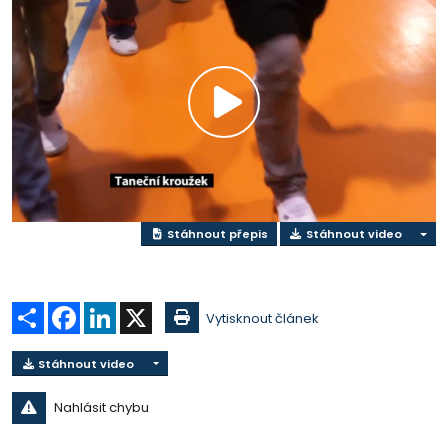
Přehrát
video
Stáhnout přepis
Stáhnout video
Sdílet
Facebook
LinkedIn
X
Vytisknout článek
Stáhnout video
Nahlásit chybu