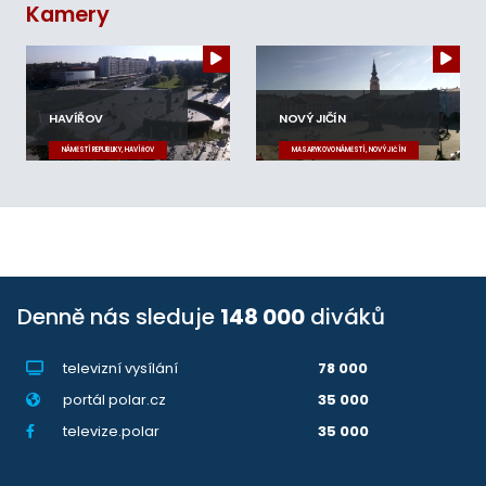
Kamery
HAVÍŘOV
NOVÝ JIČÍN
NÁMĚSTÍ REPUBLIKY, HAVÍŘOV
MASARYKOVO NÁMĚSTÍ, NOVÝ JIČÍN
Denně nás sleduje
148 000
diváků
televizní vysílání
78 000
portál polar.cz
35 000
televize.polar
35 000