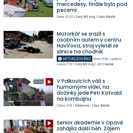
mercedesy, finále bylo pod
pecemi
Dnes
10:00
|
Celý MS kraj
|
Libor Běčák
Motorkář se srazil s
osobním autem v centru
Havířova, stroj vyletěl ze
silnice na chodník
AKTUALIZOVÁNO
Dnes
9:45
,
vydáno
včera
17:51
|
Celý MS kraj
|
Jiří Cileček
V Palkovicích válí s
01:30
humornými videi, na
dožínky jede Petr Kotvald
na kombajnu
Včera
9:16
|
Palkovice
|
Libor Běčák
Senior akademie v Opavě
02:50
zahájila další běh. Zájem