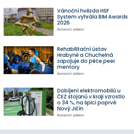
Vánoční hvězda HSF
System vyhrála BIM Awards
2026
Komerční sdělení
Rehabilitační ústav
Hrabyně a Chuchelná
zapojuje do péče peer
mentory
Komerční sdělení
Dobíjení elektromobilů u
ČEZ stojanů v kraji vzrostlo
o 34 %, na špici poprvé
Nový Jičín
Komerční sdělení