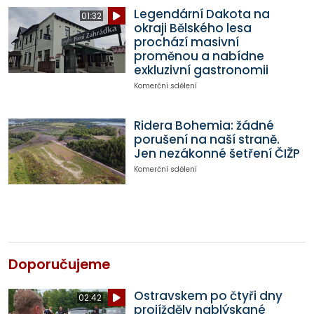
Legendární Dakota na
01:32
okraji Bělského lesa
prochází masivní
proměnou a nabídne
exkluzivní gastronomii
Komerční sdělení
Ridera Bohemia: žádné
porušení na naší straně.
Jen nezákonné šetření ČIŽP
Komerční sdělení
Doporučujeme
Ostravskem po čtyři dny
02:42
projížděly nablýskané