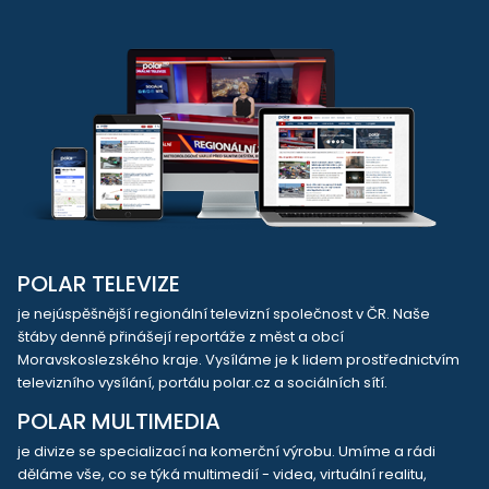
POLAR TELEVIZE
je nejúspěšnější regionální televizní společnost v ČR. Naše
štáby denně přinášejí reportáže z měst a obcí
Moravskoslezského kraje. Vysíláme je k lidem prostřednictvím
televizního vysílání, portálu polar.cz a sociálních sítí.
POLAR MULTIMEDIA
je divize se specializací na komerční výrobu. Umíme a rádi
děláme vše, co se týká multimedií - videa, virtuální realitu,