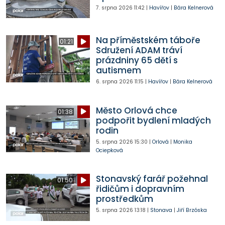
7. srpna 2026
11:42
|
Havířov
|
Bára Kelnerová
Na příměstském táboře
01:21
Sdružení ADAM tráví
prázdniny 65 dětí s
autismem
6. srpna 2026
11:15
|
Havířov
|
Bára Kelnerová
Město Orlová chce
01:38
podpořit bydlení mladých
rodin
5. srpna 2026
15:30
|
Orlová
|
Monika
Ociepková
Stonavský farář požehnal
01:50
řidičům i dopravním
prostředkům
5. srpna 2026
13:18
|
Stonava
|
Jiří Brzóska