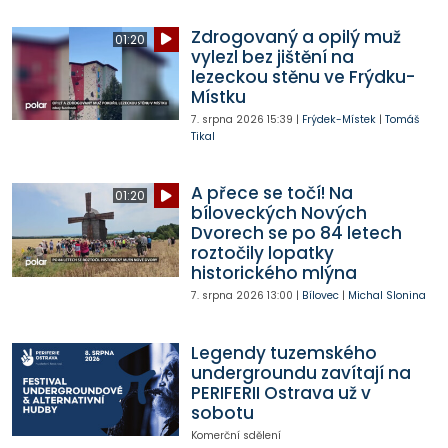
Zdrogovaný a opilý muž
01:20
vylezl bez jištění na
lezeckou stěnu ve Frýdku-
Místku
7. srpna 2026
15:39
|
Frýdek-Místek
|
Tomáš
Tikal
A přece se točí! Na
01:20
bíloveckých Nových
Dvorech se po 84 letech
roztočily lopatky
historického mlýna
7. srpna 2026
13:00
|
Bílovec
|
Michal Slonina
Legendy tuzemského
undergroundu zavítají na
PERIFERII Ostrava už v
sobotu
Komerční sdělení