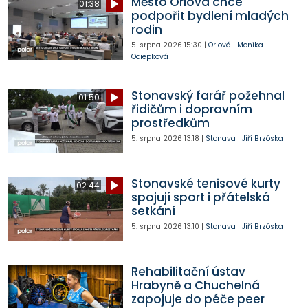
Město Orlová chce
01:38
podpořit bydlení mladých
rodin
5. srpna 2026
15:30
|
Orlová
|
Monika
Ociepková
Stonavský farář požehnal
01:50
řidičům i dopravním
prostředkům
5. srpna 2026
13:18
|
Stonava
|
Jiří Brzóska
Stonavské tenisové kurty
02:44
spojují sport i přátelská
setkání
5. srpna 2026
13:10
|
Stonava
|
Jiří Brzóska
Rehabilitační ústav
Hrabyně a Chuchelná
zapojuje do péče peer