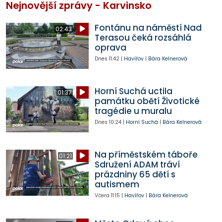
Nejnovější zprávy - Karvinsko
Fontánu na náměstí Nad
02:43
Terasou čeká rozsáhlá
oprava
Dnes
11:42
|
Havířov
|
Bára Kelnerová
Horní Suchá uctila
01:37
památku obětí Životické
tragédie u muralu
Dnes
10:24
|
Horní Suchá
|
Bára Kelnerová
Na příměstském táboře
01:21
Sdružení ADAM tráví
prázdniny 65 dětí s
autismem
Včera
11:15
|
Havířov
|
Bára Kelnerová