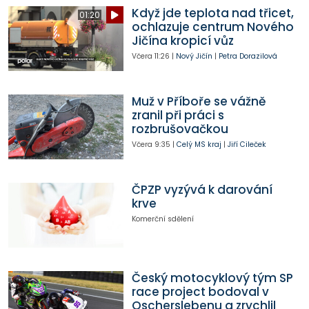
Když jde teplota nad třicet,
01:20
ochlazuje centrum Nového
Jičína kropicí vůz
Včera
11:26
|
Nový Jičín
|
Petra Dorazilová
Muž v Příboře se vážně
zranil při práci s
rozbrušovačkou
Včera
9:35
|
Celý MS kraj
|
Jiří Cileček
ČPZP vyzývá k darování
krve
Komerční sdělení
Český motocyklový tým SP
race project bodoval v
Oscherslebenu a zrychlil