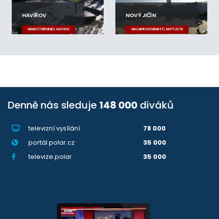
HAVÍŘOV
NOVÝ JIČÍN
NÁMĚSTÍ REPUBLIKY, HAVÍŘOV
MASARYKOVO NÁMĚSTÍ, NOVÝ JIČÍN
Denně nás sleduje
148 000
diváků
televizní vysílání
78 000
portál polar.cz
35 000
televize.polar
35 000