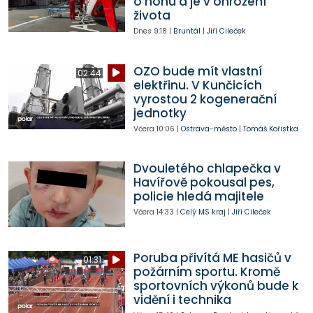
o nohu a je v ohrožení
života
Dnes
9:18
|
Bruntál
|
Jiří Cileček
OZO bude mít vlastní
02:44
elektřinu. V Kunčicích
vyrostou 2 kogenerační
jednotky
Včera
10:06
|
Ostrava-město
|
Tomáš Kořistka
Dvouletého chlapečka v
Havířově pokousal pes,
policie hledá majitele
Včera
14:33
|
Celý MS kraj
|
Jiří Cileček
Poruba přivítá ME hasičů v
01:31
požárním sportu. Kromě
sportovních výkonů bude k
vidění i technika