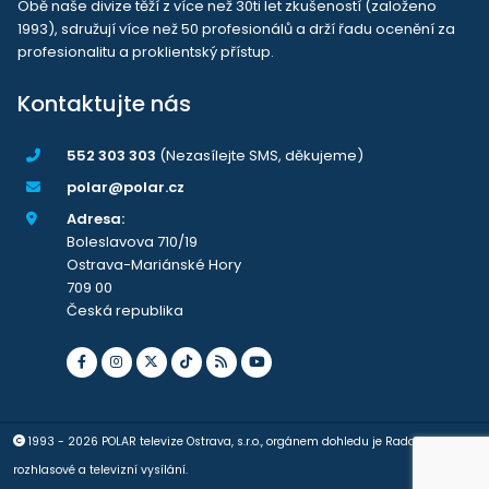
Obě naše divize těží z více než 30ti let zkušeností (založeno
1993), sdružují více než 50 profesionálů a drží řadu ocenění za
profesionalitu a proklientský přístup.
Kontaktujte nás
552 303 303
(Nezasílejte SMS, děkujeme)
polar@polar.cz
Adresa:
Boleslavova 710/19
Ostrava-Mariánské Hory
709 00
Česká republika
1993 - 2026 POLAR televize Ostrava, s.r.o., orgánem dohledu je Rada pro
rozhlasové a televizní vysílání.