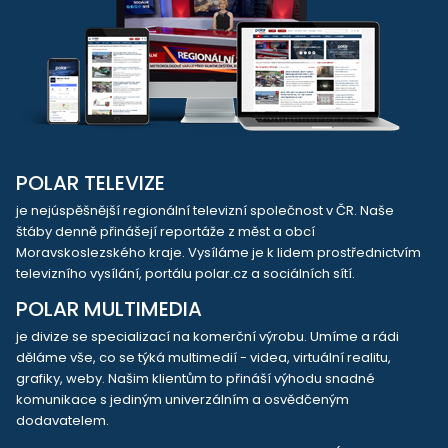
POLAR TELEVIZE
je nejúspěšnější regionální televizní společnost v ČR. Naše
štáby denně přinášejí reportáže z měst a obcí
Moravskoslezského kraje. Vysíláme je k lidem prostřednictvím
televizního vysílání, portálu polar.cz a sociálních sítí.
POLAR MULTIMEDIA
je divize se specializací na komerční výrobu. Umíme a rádi
děláme vše, co se týká multimedií - videa, virtuální realitu,
grafiky, weby. Našim klientům to přináší výhodu snadné
komunikace s jediným univerzálním a osvědčeným
dodavatelem.