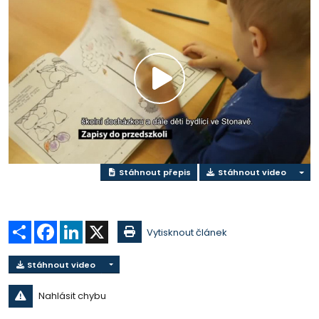
Přehrát
video
Stáhnout přepis
Stáhnout video
Sdílet
Facebook
LinkedIn
X
Vytisknout článek
Stáhnout video
Nahlásit chybu