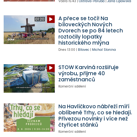
Včera
15:43
|
Ostrava-Poruba
|
Jana Lipowská
A přece se točí! Na
01:20
bíloveckých Nových
Dvorech se po 84 letech
roztočily lopatky
historického mlýna
Dnes
13:00
|
Bílovec
|
Michal Slonina
STOW Karviná rozšiřuje
05:00
výrobu, přijme 40
zaměstnanců
Komerční sdělení
Na Havlíčkovo nábřeží míří
oblíbené Trhy, co se hledají.
Přivezou novinky i více než
čtyřicet stánků
Komerční sdělení