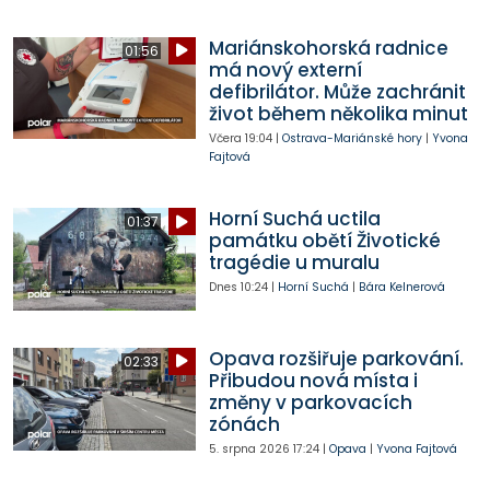
Mariánskohorská radnice
01:56
má nový externí
defibrilátor. Může zachránit
život během několika minut
Včera
19:04
|
Ostrava-Mariánské hory
|
Yvona
Fajtová
Horní Suchá uctila
01:37
památku obětí Životické
tragédie u muralu
Dnes
10:24
|
Horní Suchá
|
Bára Kelnerová
Opava rozšiřuje parkování.
02:33
Přibudou nová místa i
změny v parkovacích
zónách
5. srpna 2026
17:24
|
Opava
|
Yvona Fajtová