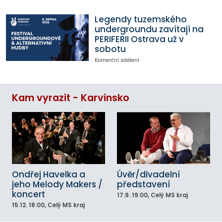
Legendy tuzemského
undergroundu zavítají na
PERIFERII Ostrava už v
sobotu
Komerční sdělení
Kam vyrazit - Karvinsko
Ondřej Havelka a
Úvěr/divadelní
jeho Melody Makers /
představení
koncert
17.9.
19:00
, Celý MS kraj
15.12.
18:00
, Celý MS kraj