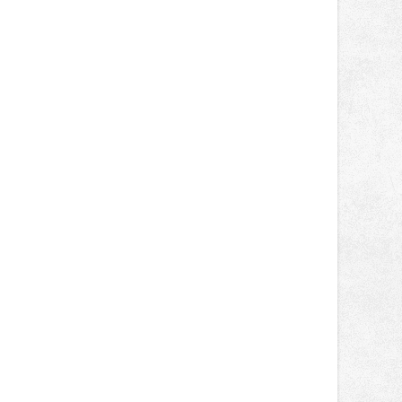
německém okruhu Oschersleben,
obsadil Filip Novotný ve třídě
Supersport desáté a jedenácté
místo. Maks Palmowski dokončil oba
závody kategorie Sportbike na
dvanácté příčce. Přestože výsledky
zůstaly za očekáváním týmu, důležitý
posun přineslo testování nového
aerodynamického řešení pro Aprilii
RS660, které motocykl znatelně
zrychlilo.