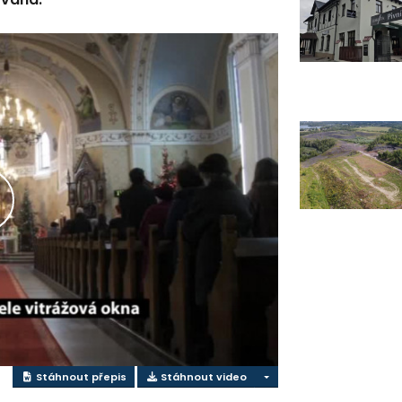
řehrát
ideo
Stáhnout přepis
Stáhnout video