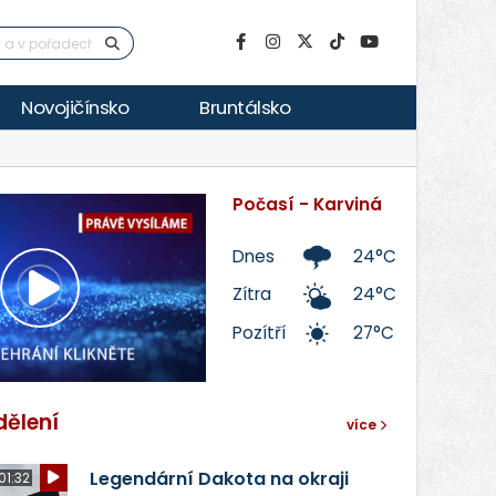
Novojičínsko
Bruntálsko
Počasí - Karviná
Dnes
24°C
Zítra
24°C
Přehrát
Pozítří
27°C
video
dělení
více
Legendární Dakota na okraji
01:32