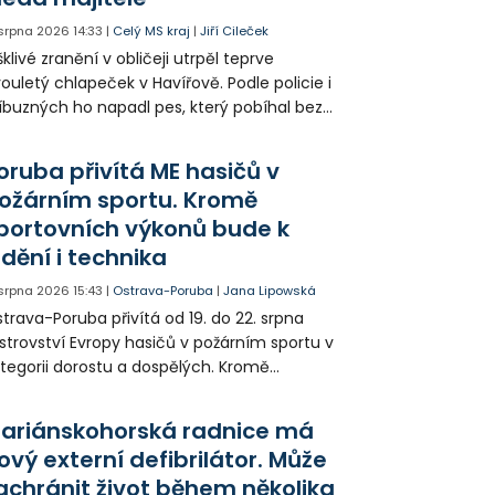
 srpna 2026
14:33
|
Celý MS kraj
|
Jiří Cileček
klivé zranění v obličeji utrpěl teprve
ouletý chlapeček v Havířově. Podle policie i
íbuzných ho napadl pes, který pobíhal bez
dítka a náhubku. Majitel psa údajně z místa
ešel. Případem už se zabývá policie, která
oruba přivítá ME hasičů v
jitele psa hledá.
ožárním sportu. Kromě
portovních výkonů bude k
idění i technika
 srpna 2026
15:43
|
Ostrava-Poruba
|
Jana Lipowská
trava-Poruba přivítá od 19. do 22. srpna
strovství Evropy hasičů v požárním sportu v
tegorii dorostu a dospělých. Kromě
ortovních výkonů budou k vidění také
ázky historické i současné techniky.
ariánskohorská radnice má
ový externí defibrilátor. Může
achránit život během několika