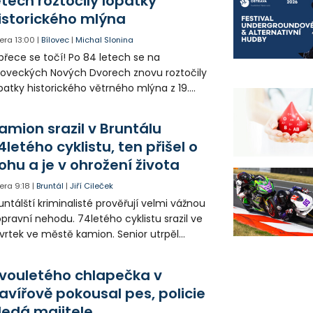
etech roztočily lopatky
istorického mlýna
era
13:00
|
Bílovec
|
Michal Slonina
přece se točí! Po 84 letech se na
loveckých Nových Dvorech znovu roztočily
patky historického větrného mlýna z 19.
oletí. Kvůli nepříznivému větru je ale museli
zpohybovat dobrovolníci.
amion srazil v Bruntálu
4letého cyklistu, ten přišel o
ohu a je v ohrožení života
era
9:18
|
Bruntál
|
Jiří Cileček
untálští kriminalisté prověřují velmi vážnou
pravní nehodu. 74letého cyklistu srazil ve
vrtek ve městě kamion. Senior utrpěl
vastující zranění nohy a v ohrožení života
l letecky přepraven do nemocnice. Policie
vouletého chlapečka v
edá případné svědky.
avířově pokousal pes, policie
ledá majitele