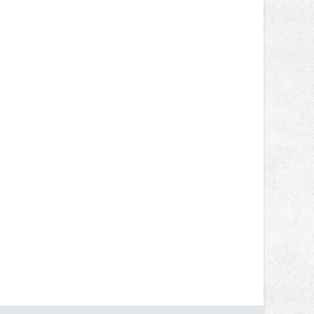
nepotkají.