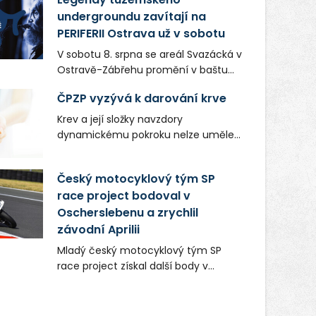
undergroundu zavítají na
PERIFERII Ostrava už v sobotu
V sobotu 8. srpna se areál Svazácká v
Ostravě-Zábřehu promění v baštu
undergroundové a alternativní
ČPZP vyzývá k darování krve
hudby. Uskuteční se zde totiž první
ročník festivalu PERIFERIE Ostrava.
Krev a její složky navzdory
Brány areálu se otevřou půlhodinu po
dynamickému pokroku nelze uměle
poledni, na příchozí čekají koncerty,
vyrobit. Zdravotnictví se tudíž bez
autorská čtení a rozhovory.
ochoty lidí darovat tuto
Český motocyklový tým SP
Vstupenky v ceně 450 Kč jsou v
nenahraditelnou tělní tekutinu
prodeji.
race project bodoval v
neobejde. Naléhavá potřeba doplnit
Oscherslebenu a zrychlil
krevní zásoby nastává vždy v létě,
kdy stoupá počet úrazů. Česká
závodní Aprilii
průmyslová zdravotní pojišťovna
Mladý český motocyklový tým SP
(ČPZP) apeluje na všechny, kteří se
race project získal další body v
těší dobrému zdraví, aby se stali
mezinárodním šampionátu EURO
pravidelnými dárci krve.
MOTO. Při závodním víkendu, který se
konal od 31. července do 2. srpna na