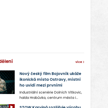
správní proces.
dělení
více
Nový český film Bojovník ukáže
ikonická místa Ostravy, místní
ho uvidí mezi prvními
Industriální scenérie Dolních Vítkovic,
halda Hrabůvka, centrum města i
další ikonická místa Ostravy se objeví
STOW Karviná rozšiřuje výrobu,
5:00