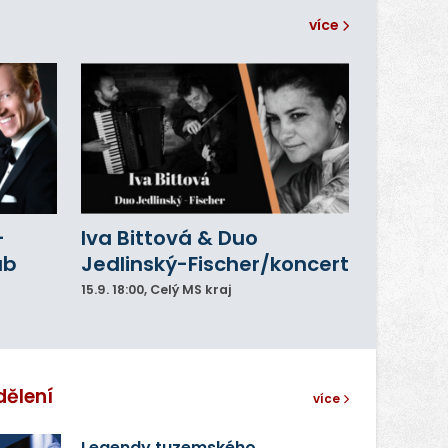
více
–
Iva Bittová & Duo
ub
Jedlinský-Fischer/koncert
15.9.
18:00
, Celý MS kraj
dělení
více
Legendy tuzemského