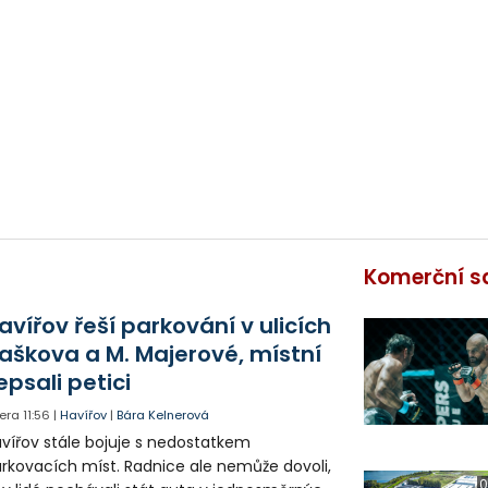
Komerční s
avířov řeší parkování v ulicích
aškova a M. Majerové, místní
epsali petici
era
11:56
|
Havířov
|
Bára Kelnerová
vířov stále bojuje s nedostatkem
rkovacích míst. Radnice ale nemůže dovoli,
0