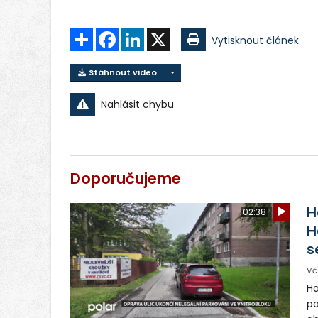
Sdílet
Facebook
LinkedIn
X
Vytisknout článek
Stáhnout video
Nahlásit chybu
Doporučujeme
H
02:38
H
s
Vč
Ha
pa