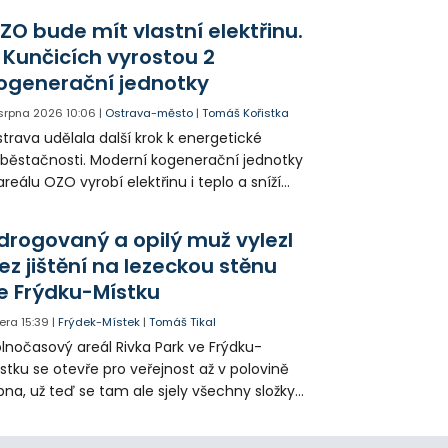
agédii prostřednictvím QR kódů u
ZO bude mít vlastní elektřinu.
amátníků.
 Kunčicích vyrostou 2
ogenerační jednotky
 srpna 2026
10:06
|
Ostrava-město
|
Tomáš Kořistka
trava udělala další krok k energetické
běstačnosti. Moderní kogenerační jednotky
areálu OZO vyrobí elektřinu i teplo a sníží
klady i emise. Malou elektrárnu postaví
olia přímo v Kunčicích.
drogovaný a opilý muž vylezl
ez jištění na lezeckou stěnu
e Frýdku-Místku
era
15:39
|
Frýdek-Místek
|
Tomáš Tikal
lnočasový areál Rivka Park ve Frýdku-
stku se otevře pro veřejnost až v polovině
pna, už teď se tam ale sjely všechny složky
áchranného systému. Důvodem bylo
iknutí opilého muže pod vlivem drog do