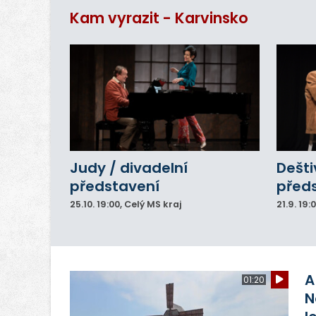
ar
Kam vyrazit - Karvinsko
do
Judy / divadelní
Dešti
představení
před
25.10.
19:00
, Celý MS kraj
21.9.
19:
A
01:20
N