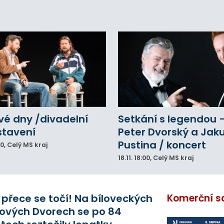
eálu. Vyšplhal na lezeckou stěnu a nemohl
lů.
vé dny /divadelní
Setkání s legendou 
stavení
Peter Dvorský a Jak
Pustina / koncert
00
, Celý MS kraj
18.11.
18:00
, Celý MS kraj
 přece se točí! Na bíloveckých
Komerční s
ových Dvorech se po 84