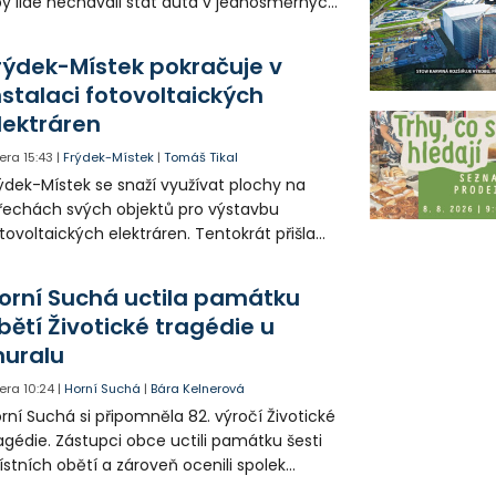
y lidé nechávali stát auta v jednosměrných
icích, kde nezbývá místo pro průjezd IZS.
tuace se teď řeší v jednom vnitrobloku, kde
rýdek-Místek pokračuje v
 někteří obyvatelé rozhodli sepsat petici.
nstalaci fotovoltaických
lektráren
era
15:43
|
Frýdek-Místek
|
Tomáš Tikal
ýdek-Místek se snaží využívat plochy na
řechách svých objektů pro výstavbu
tovoltaických elektráren. Tentokrát přišla
da na 11. Základní školu ve Frýdku.
orní Suchá uctila památku
bětí Životické tragédie u
uralu
era
10:24
|
Horní Suchá
|
Bára Kelnerová
rní Suchá si připomněla 82. výročí Životické
agédie. Zástupci obce uctili památku šesti
stních obětí a zároveň ocenili spolek
votice Sobě za zpřístupnění informací o