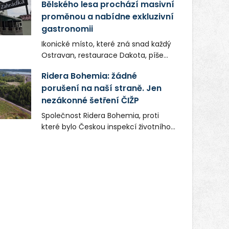
Bělského lesa prochází masivní
proměnou a nabídne exkluzivní
gastronomii
Ikonické místo, které zná snad každý
Ostravan, restaurace Dakota, píše
novou kapitolu. Silná mateřská
Ridera Bohemia: žádné
společnost Dang Investment Group
porušení na naší straně. Jen
s.r.o. investuje do projektu přes 50
nezákonné šetření ČIŽP
milionů korun. Cílem je přinést
Ostravě dva špičkové gastronomické
Společnost Ridera Bohemia, proti
koncepty, které v regionu dosud
které bylo Českou inspekcí životního
chyběly, luxusní středomořskou
prostředí (ČIŽP) čtyři roky vedeno
kuchyni a autentickou asijskou
vykonstruované řízení, při realizaci
gastronomii.
OVS na heřmanické haldě
postupovala v souladu se zákonem a
zadáním státního podniku DIAMO a v
této souvislosti nelze hovořit o
žádném odpadu. Ridera od počátku
označovala řízení ČIŽP za nezákonné
a domáhala se práva na spravedlivý