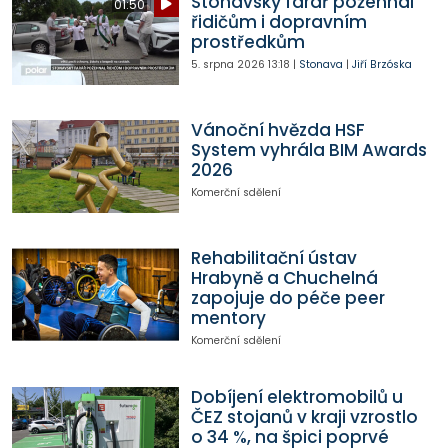
Stonavský farář požehnal
01:50
řidičům i dopravním
prostředkům
5. srpna 2026
13:18
|
Stonava
|
Jiří Brzóska
Vánoční hvězda HSF
System vyhrála BIM Awards
2026
Komerční sdělení
Rehabilitační ústav
Hrabyně a Chuchelná
zapojuje do péče peer
mentory
Komerční sdělení
Dobíjení elektromobilů u
ČEZ stojanů v kraji vzrostlo
o 34 %, na špici poprvé