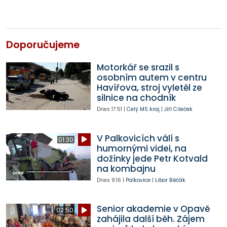
Doporučujeme
Motorkář se srazil s
osobním autem v centru
Havířova, stroj vyletěl ze
silnice na chodník
Dnes
17:51
|
Celý MS kraj
|
Jiří Cileček
V Palkovicích válí s
01:30
humornými videi, na
dožínky jede Petr Kotvald
na kombajnu
Dnes
9:16
|
Palkovice
|
Libor Běčák
Senior akademie v Opavě
02:50
zahájila další běh. Zájem