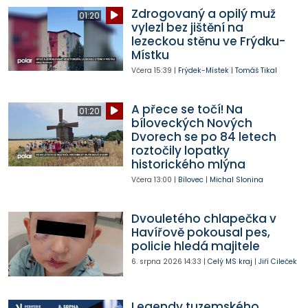
Zdrogovaný a opilý muž
01:20
vylezl bez jištění na
lezeckou stěnu ve Frýdku-
Místku
Včera
15:39
|
Frýdek-Místek
|
Tomáš Tikal
A přece se točí! Na
01:20
bíloveckých Nových
Dvorech se po 84 letech
roztočily lopatky
historického mlýna
Včera
13:00
|
Bílovec
|
Michal Slonina
Dvouletého chlapečka v
Havířově pokousal pes,
policie hledá majitele
6. srpna 2026
14:33
|
Celý MS kraj
|
Jiří Cileček
Legendy tuzemského