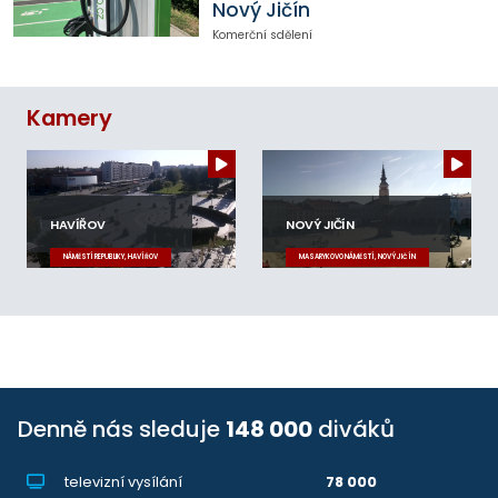
Nový Jičín
Komerční sdělení
Kamery
HAVÍŘOV
NOVÝ JIČÍN
NÁMĚSTÍ REPUBLIKY, HAVÍŘOV
MASARYKOVO NÁMĚSTÍ, NOVÝ JIČÍN
Denně nás sleduje
148 000
diváků
televizní vysílání
78 000