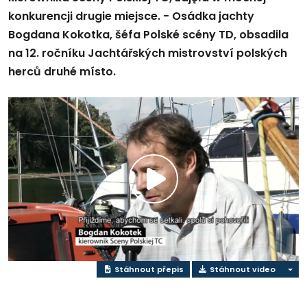
konkurencji drugie miejsce. - Osádka jachty
Bogdana Kokotka, šéfa Polské scény TD, obsadila
na 12. ročníku Jachtářských mistrovství polských
herců druhé místo.
Přehrát
video
Stáhnout přepis
Stáhnout video