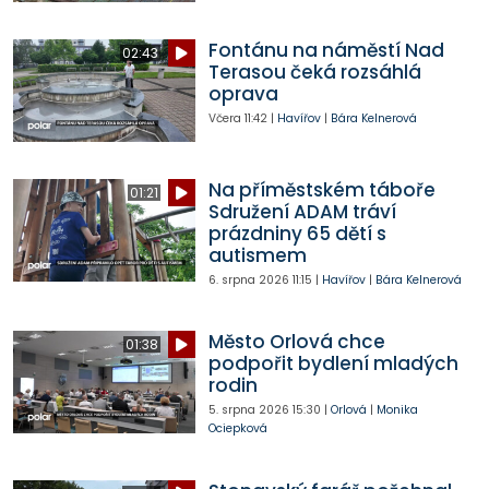
Fontánu na náměstí Nad
02:43
Terasou čeká rozsáhlá
oprava
Včera
11:42
|
Havířov
|
Bára Kelnerová
Na příměstském táboře
01:21
Sdružení ADAM tráví
prázdniny 65 dětí s
autismem
6. srpna 2026
11:15
|
Havířov
|
Bára Kelnerová
Město Orlová chce
01:38
podpořit bydlení mladých
rodin
5. srpna 2026
15:30
|
Orlová
|
Monika
Ociepková