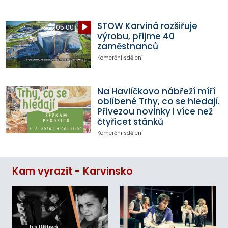
STOW Karviná rozšiřuje
05:00
výrobu, přijme 40
zaměstnanců
Komerční sdělení
Na Havlíčkovo nábřeží míří
oblíbené Trhy, co se hledají.
Přivezou novinky i více než
čtyřicet stánků
Komerční sdělení
Kam vyrazit - Karvinsko