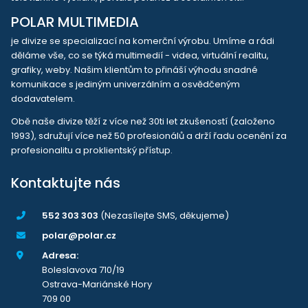
POLAR MULTIMEDIA
je divize se specializací na komerční výrobu. Umíme a rádi
děláme vše, co se týká multimedií - videa, virtuální realitu,
grafiky, weby. Našim klientům to přináší výhodu snadné
komunikace s jediným univerzálním a osvědčeným
dodavatelem.
Obě naše divize těží z více než 30ti let zkušeností (založeno
1993), sdružují více než 50 profesionálů a drží řadu ocenění za
profesionalitu a proklientský přístup.
Kontaktujte nás
552 303 303
(Nezasílejte SMS, děkujeme)
polar@polar.cz
Adresa:
Boleslavova 710/19
Ostrava-Mariánské Hory
709 00