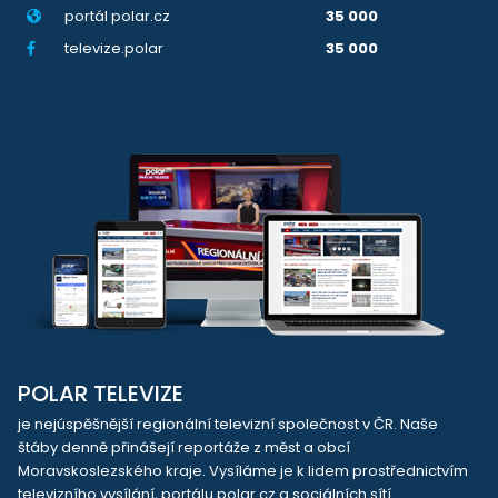
portál polar.cz
35 000
televize.polar
35 000
POLAR TELEVIZE
je nejúspěšnější regionální televizní společnost v ČR. Naše
štáby denně přinášejí reportáže z měst a obcí
Moravskoslezského kraje. Vysíláme je k lidem prostřednictvím
televizního vysílání, portálu polar.cz a sociálních sítí.