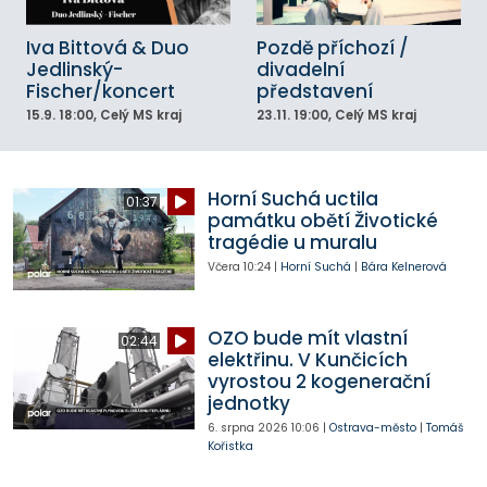
Iva Bittová & Duo
Pozdě příchozí /
Jedlinský-
divadelní
Fischer/koncert
představení
15.9.
18:00
, Celý MS kraj
23.11.
19:00
, Celý MS kraj
Horní Suchá uctila
01:37
památku obětí Životické
tragédie u muralu
Včera
10:24
|
Horní Suchá
|
Bára Kelnerová
OZO bude mít vlastní
02:44
elektřinu. V Kunčicích
vyrostou 2 kogenerační
jednotky
6. srpna 2026
10:06
|
Ostrava-město
|
Tomáš
Kořistka