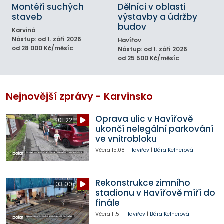
Montéři suchých
Dělníci v oblasti
staveb
výstavby a údržby
budov
Karviná
Nástup: od 1. září 2026
Havířov
od 28 000 Kč/měsíc
Nástup: od 1. září 2026
od 25 500 Kč/měsíc
Nejnovější zprávy - Karvinsko
Oprava ulic v Havířově
01:22
ukončí nelegální parkování
ve vnitrobloku
Včera
15:08
|
Havířov
|
Bára Kelnerová
Rekonstrukce zimního
03:00
stadionu v Havířově míří do
finále
Včera
11:51
|
Havířov
|
Bára Kelnerová