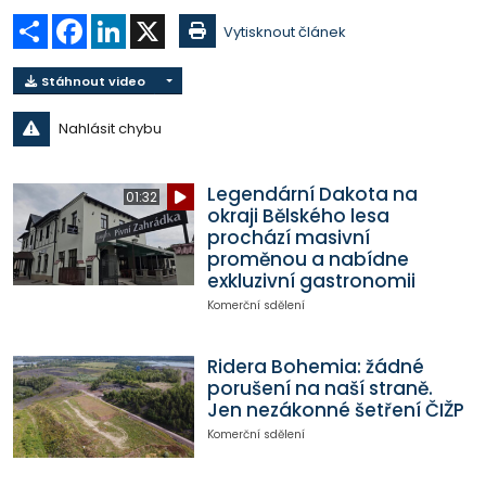
Sdílet
Facebook
LinkedIn
X
Vytisknout článek
Stáhnout video
Nahlásit chybu
Legendární Dakota na
01:32
okraji Bělského lesa
prochází masivní
proměnou a nabídne
exkluzivní gastronomii
Komerční sdělení
Ridera Bohemia: žádné
porušení na naší straně.
Jen nezákonné šetření ČIŽP
Komerční sdělení