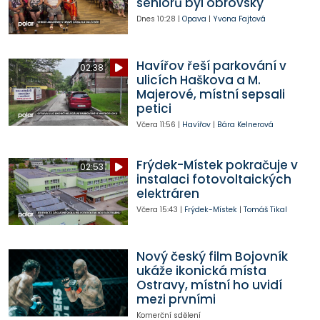
seniorů byl obrovský
Dnes
10:28
|
Opava
|
Yvona Fajtová
Havířov řeší parkování v
02:38
ulicích Haškova a M.
Majerové, místní sepsali
petici
Včera
11:56
|
Havířov
|
Bára Kelnerová
Frýdek-Místek pokračuje v
02:53
instalaci fotovoltaických
elektráren
Včera
15:43
|
Frýdek-Místek
|
Tomáš Tikal
Nový český film Bojovník
ukáže ikonická místa
Ostravy, místní ho uvidí
mezi prvními
Komerční sdělení