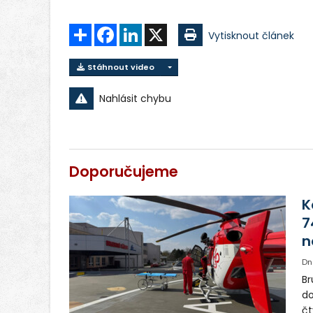
Sdílet
Facebook
LinkedIn
X
Vytisknout článek
Stáhnout video
Nahlásit chybu
Doporučujeme
K
7
n
Dn
Br
do
čt