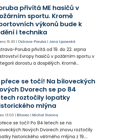
ešel. Případem už se zabývá policie, která
oruba přivítá ME hasičů v
jitele psa hledá.
ožárním sportu. Kromě
portovních výkonů bude k
idění i technika
era
15:43
|
Ostrava-Poruba
|
Jana Lipowská
trava-Poruba přivítá od 19. do 22. srpna
strovství Evropy hasičů v požárním sportu v
tegorii dorostu a dospělých. Kromě
ortovních výkonů budou k vidění také
ázky historické i současné techniky.
 přece se točí! Na bíloveckých
ových Dvorech se po 84
etech roztočily lopatky
istorického mlýna
es
13:00
|
Bílovec
|
Michal Slonina
přece se točí! Po 84 letech se na
loveckých Nových Dvorech znovu roztočily
patky historického větrného mlýna z 19.