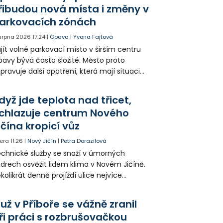
řibudou nová místa i změny v
arkovacích zónách
 srpna 2026
17:24
|
Opava
|
Yvona Fajtová
jít volné parkovací místo v širším centru
avy bývá často složité. Město proto
ipravuje další opatření, která mají situaci
epšit. Vznikají nová parkovací stání, mění se
ganizace dopravy a některé novinky čekají
dyž jde teplota nad třicet,
ké řidiče v parkovacích zónách.
chlazuje centrum Nového
ičína kropicí vůz
era
11:26
|
Nový Jičín
|
Petra Dorazilová
chnické služby se snaží v úmorných
drech osvěžit lidem klima v Novém Jičíně.
kolikrát denně projíždí ulice nejvíce
hřátého centra kropící vůz. Zvýšila se také
tenzita zálivky květinových záhonů.
už v Příboře se vážně zranil
ři práci s rozbrušovačkou