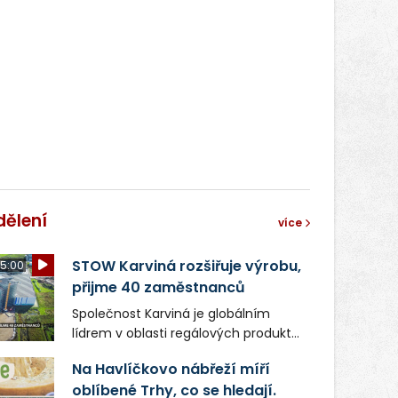
světa vrcholových zápasů, tentokrát
v MMA.
dělení
více
STOW Karviná rozšiřuje výrobu,
5:00
přijme 40 zaměstnanců
Společnost Karviná je globálním
lídrem v oblasti regálových produktů
a systémů, stabilním
Na Havlíčkovo nábřeží míří
zaměstnavatelem na Karvinsku a
oblíbené Trhy, co se hledají.
firmou s obrovským potenciálem.