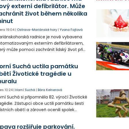
ový externí defibrilátor. Může
achránit život během několika
inut
era
19:04
|
Ostrava-Mariánské hory
|
Yvona Fajtová
riánskohorská radnice je nově vybavena
tomatizovaným externím defibrilátorem,
erý může pomoci zachránit lidský život při
hlé zástavě srdce. Přístroj je určený k
užití mimo zdravotnická zařízení a díky
orní Suchá uctila památku
asovým pokynům jej zvládne obsloužit i
bětí Životické tragédie u
ověk bez zdravotnického vzdělání.
uralu
es
10:24
|
Horní Suchá
|
Bára Kelnerová
rní Suchá si připomněla 82. výročí Životické
agédie. Zástupci obce uctili památku šesti
stních obětí a zároveň ocenili spolek
votice Sobě za zpřístupnění informací o
agédii prostřednictvím QR kódů u
pava rozšiřuje parkování.
amátníků.