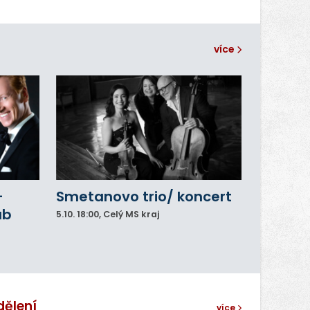
více
–
Smetanovo trio/ koncert
ub
5.10.
18:00
, Celý MS kraj
dělení
více