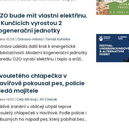
vastující zranění nohy a v ohrožení života
l letecky přepraven do nemocnice. Policie
ZO bude mít vlastní elektřinu.
edá případné svědky.
 Kunčicích vyrostou 2
ogenerační jednotky
era
10:06
|
Ostrava-město
|
Tomáš Kořistka
trava udělala další krok k energetické
běstačnosti. Moderní kogenerační jednotky
areálu OZO vyrobí elektřinu i teplo a sníží
klady i emise. Malou elektrárnu postaví
olia přímo v Kunčicích.
vouletého chlapečka v
avířově pokousal pes, policie
ledá majitele
era
14:33
|
Celý MS kraj
|
Jiří Cileček
klivé zranění v obličeji utrpěl teprve
ouletý chlapeček v Havířově. Podle policie i
íbuzných ho napadl pes, který pobíhal bez
dítka a náhubku. Majitel psa údajně z místa