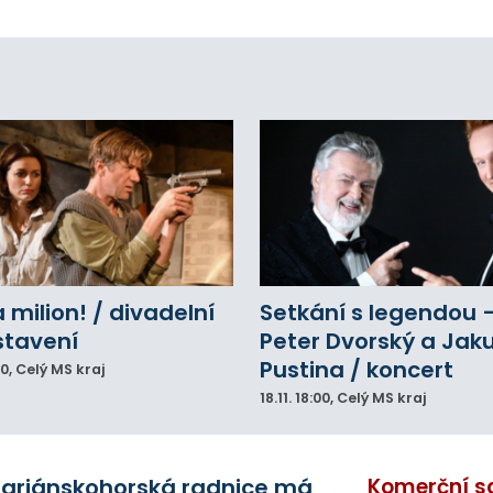
oletí. Kvůli nepříznivému větru je ale museli
zpohybovat dobrovolníci.
a milion! / divadelní
Setkání s legendou 
stavení
Peter Dvorský a Jak
Pustina / koncert
00
, Celý MS kraj
18.11.
18:00
, Celý MS kraj
ariánskohorská radnice má
Komerční s