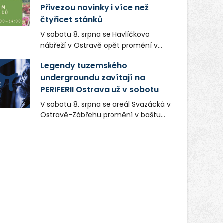
Přivezou novinky i více než
čtyřicet stánků
V sobotu 8. srpna se Havlíčkovo
nábřeží v Ostravě opět promění v
místo plné vůní, chutí a poctivých
Legendy tuzemského
lokálních výrobků. Trhy, co se hledají
undergroundu zavítají na
tentokrát nabídnou více než čtyřicet
PERIFERII Ostrava už v sobotu
pečlivě vybraných stánků s kvalitní
gastronomií, farmářskými produkty,
V sobotu 8. srpna se areál Svazácká v
designem i řemeslnou tvorbou.
Ostravě-Zábřehu promění v baštu
Návštěvníci se mohou těšit nejen na
undergroundové a alternativní
oblíbené stálice, ale také na řadu
hudby. Uskuteční se zde totiž první
novinek, které v Ostravě běžně
ročník festivalu PERIFERIE Ostrava.
nepotkají.
Brány areálu se otevřou půlhodinu po
poledni, na příchozí čekají koncerty,
autorská čtení a rozhovory.
Vstupenky v ceně 450 Kč jsou v
prodeji.