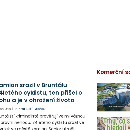
Komerční s
amion srazil v Bruntálu
0
4letého cyklistu, ten přišel o
ohu a je v ohrožení života
es
9:18
|
Bruntál
|
Jiří Cileček
untálští kriminalisté prověřují velmi vážnou
pravní nehodu. 74letého cyklistu srazil ve
vrtek ve městě kamion. Senior utrpěl