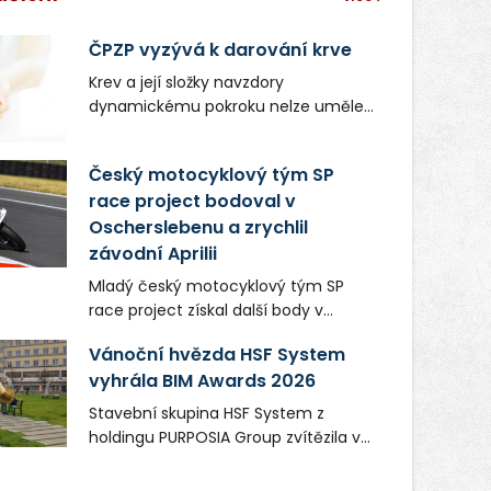
ČPZP vyzývá k darování krve
Krev a její složky navzdory
dynamickému pokroku nelze uměle
vyrobit. Zdravotnictví se tudíž bez
ochoty lidí darovat tuto
Český motocyklový tým SP
nenahraditelnou tělní tekutinu
race project bodoval v
neobejde. Naléhavá potřeba doplnit
Oscherslebenu a zrychlil
krevní zásoby nastává vždy v létě,
kdy stoupá počet úrazů. Česká
závodní Aprilii
průmyslová zdravotní pojišťovna
Mladý český motocyklový tým SP
(ČPZP) apeluje na všechny, kteří se
race project získal další body v
těší dobrému zdraví, aby se stali
mezinárodním šampionátu EURO
pravidelnými dárci krve.
Vánoční hvězda HSF System
MOTO. Při závodním víkendu, který se
vyhrála BIM Awards 2026
konal od 31. července do 2. srpna na
německém okruhu Oschersleben,
Stavební skupina HSF System z
obsadil Filip Novotný ve třídě
holdingu PURPOSIA Group zvítězila v
Supersport desáté a jedenácté
soutěži Construsoft BIM Awards 2026
místo. Maks Palmowski dokončil oba
v kategorii Projekty veřejného zájmu.