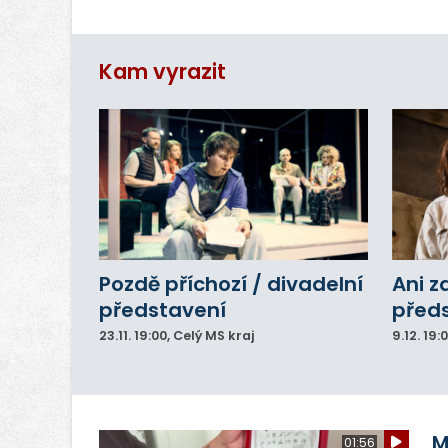
st
ro
Kam vyrazit
Pozdě příchozí / divadelní
Ani z
představení
před
23.11.
19:00
, Celý MS kraj
9.12.
19:
M
01:56