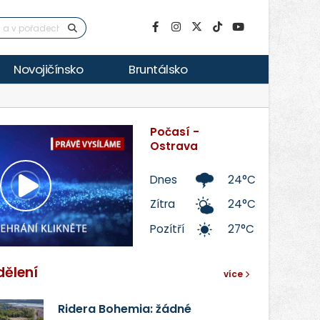
Novojičínsko
Bruntálsko
Počasí -
Ostrava
Dnes
24°C
Přehrát
Zítra
24°C
Pozítří
27°C
video
dělení
více
Ridera Bohemia: žádné