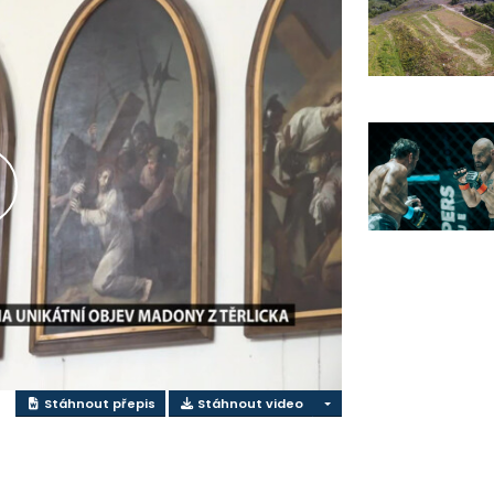
řehrát
ideo
Stáhnout přepis
Stáhnout video