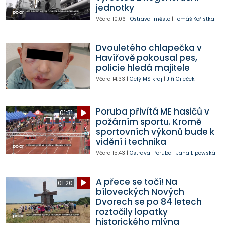
jednotky
Včera
10:06
|
Ostrava-město
|
Tomáš Kořistka
Dvouletého chlapečka v
Havířově pokousal pes,
policie hledá majitele
Včera
14:33
|
Celý MS kraj
|
Jiří Cileček
Poruba přivítá ME hasičů v
01:31
požárním sportu. Kromě
sportovních výkonů bude k
vidění i technika
Včera
15:43
|
Ostrava-Poruba
|
Jana Lipowská
A přece se točí! Na
01:20
bíloveckých Nových
Dvorech se po 84 letech
roztočily lopatky
historického mlýna