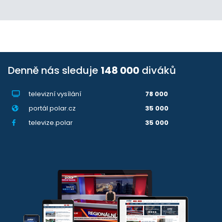
Denně nás sleduje
148 000
diváků
televizní vysílání
78 000
portál polar.cz
35 000
televize.polar
35 000