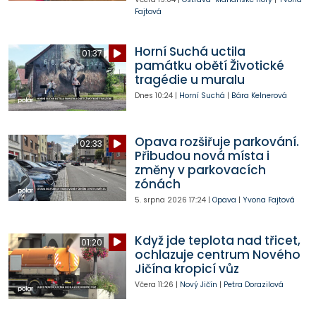
Fajtová
Horní Suchá uctila
01:37
památku obětí Životické
tragédie u muralu
Dnes
10:24
|
Horní Suchá
|
Bára Kelnerová
Opava rozšiřuje parkování.
02:33
Přibudou nová místa i
změny v parkovacích
zónách
5. srpna 2026
17:24
|
Opava
|
Yvona Fajtová
Když jde teplota nad třicet,
01:20
ochlazuje centrum Nového
Jičína kropicí vůz
Včera
11:26
|
Nový Jičín
|
Petra Dorazilová