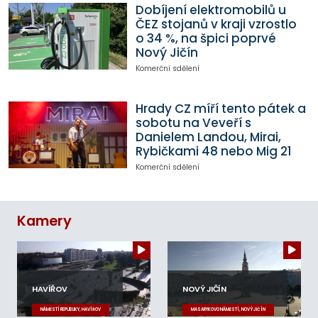
Dobíjení elektromobilů u
ČEZ stojanů v kraji vzrostlo
o 34 %, na špici poprvé
Nový Jičín
Komerční sdělení
Hrady CZ míří tento pátek a
sobotu na Veveří s
Danielem Landou, Mirai,
Rybičkami 48 nebo Mig 21
Komerční sdělení
Kamery
HAVÍŘOV
NOVÝ JIČÍN
NÁMĚSTÍ REPUBLIKY, HAVÍŘOV
MASARYKOVO NÁMĚSTÍ, NOVÝ JIČÍN