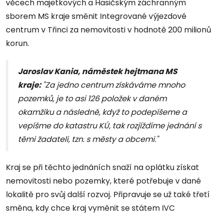
věcech majetkových a Hasičským záchranným
sborem MS kraje směnit Integrované výjezdové
centrum v Třinci za nemovitosti v hodnotě 200 milionů
korun.
Jaroslav Kania, náměstek hejtmana MS
kraje:
"Za jedno centrum získáváme mnoho
pozemků, je to asi 126 položek v daném
okamžiku a následně, když to podepíšeme a
vepíšme do katastru KÚ, tak rozjíždíme jednání s
těmi žadateli, tzn. s městy a obcemi."
Kraj se při těchto jednáních snaží na oplátku získat
nemovitosti nebo pozemky, které potřebuje v dané
lokalitě pro svůj další rozvoj. Připravuje se už také třetí
směna, kdy chce kraj vyměnit se státem IVC