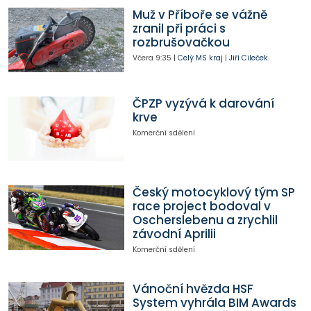
Muž v Příboře se vážně
zranil při práci s
rozbrušovačkou
Včera
9:35
|
Celý MS kraj
|
Jiří Cileček
ČPZP vyzývá k darování
krve
Komerční sdělení
Český motocyklový tým SP
race project bodoval v
Oscherslebenu a zrychlil
závodní Aprilii
Komerční sdělení
Vánoční hvězda HSF
System vyhrála BIM Awards