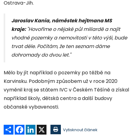
Ostrava-Jih.
Jaroslav Kania, náměstek hejtmana MS
kraje:
"Hovoříme o nějaké půl miliardě a najít
vhodné pozemky a nemovitosti v této výši, bude
trvat déle. Počítám, že ten seznam dáme
dohromady do dvou let."
Mělo by jít například o pozemky po těžbě na
Karvinsku. Podobným způsobem už v roce 2020
vyměnil kraj se státem IVC v Českém Těšíně a získal
například školy, dětská centra a další budovy
občanské vybavenosti.
Sdílet
Facebook
LinkedIn
X
Vytisknout článek