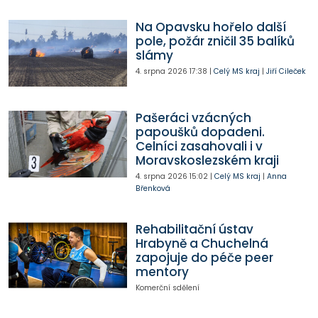
Na Opavsku hořelo další
pole, požár zničil 35 balíků
slámy
4. srpna 2026
17:38
|
Celý MS kraj
|
Jiří Cileček
Pašeráci vzácných
papoušků dopadeni.
Celníci zasahovali i v
Moravskoslezském kraji
4. srpna 2026
15:02
|
Celý MS kraj
|
Anna
Břenková
Rehabilitační ústav
Hrabyně a Chuchelná
zapojuje do péče peer
mentory
Komerční sdělení