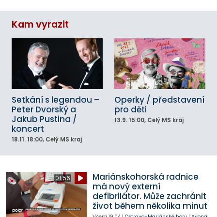
Kam vyrazit
Setkání s legendou –
Operky / představení
Peter Dvorský a
pro děti
Jakub Pustina /
13.9.
15:00
, Celý MS kraj
koncert
18.11.
18:00
, Celý MS kraj
Mariánskohorská radnice
01:56
má nový externí
defibrilátor. Může zachránit
život během několika minut
Včera
19:04
|
Ostrava-Mariánské hory
|
Yvona