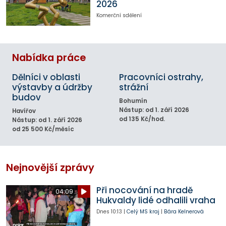
2026
Komerční sdělení
Nabídka práce
Dělníci v oblasti
Pracovníci ostrahy,
výstavby a údržby
strážní
budov
Bohumín
Nástup: od 1. září 2026
Havířov
od 135 Kč/hod.
Nástup: od 1. září 2026
od 25 500 Kč/měsíc
Nejnovější zprávy
Při nocování na hradě
04:09
Hukvaldy lidé odhalili vraha
Dnes
10:13
|
Celý MS kraj
|
Bára Kelnerová