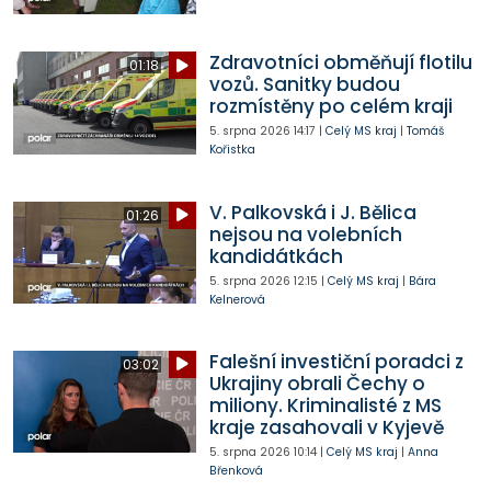
Zdravotníci obměňují flotilu
01:18
vozů. Sanitky budou
rozmístěny po celém kraji
5. srpna 2026
14:17
|
Celý MS kraj
|
Tomáš
Kořistka
V. Palkovská i J. Bělica
01:26
nejsou na volebních
kandidátkách
5. srpna 2026
12:15
|
Celý MS kraj
|
Bára
Kelnerová
Falešní investiční poradci z
03:02
Ukrajiny obrali Čechy o
miliony. Kriminalisté z MS
kraje zasahovali v Kyjevě
5. srpna 2026
10:14
|
Celý MS kraj
|
Anna
Břenková