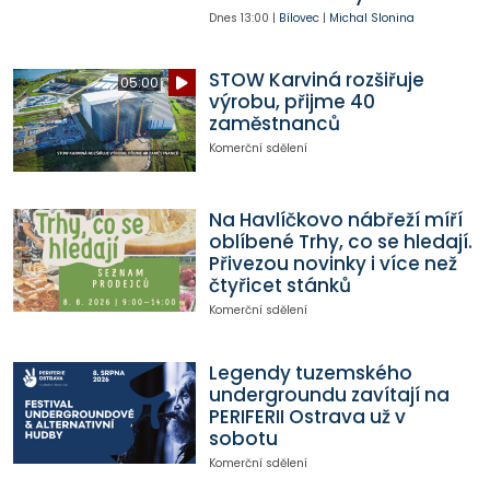
Dnes
13:00
|
Bílovec
|
Michal Slonina
STOW Karviná rozšiřuje
05:00
výrobu, přijme 40
zaměstnanců
Komerční sdělení
Na Havlíčkovo nábřeží míří
oblíbené Trhy, co se hledají.
Přivezou novinky i více než
čtyřicet stánků
Komerční sdělení
Legendy tuzemského
undergroundu zavítají na
PERIFERII Ostrava už v
sobotu
Komerční sdělení