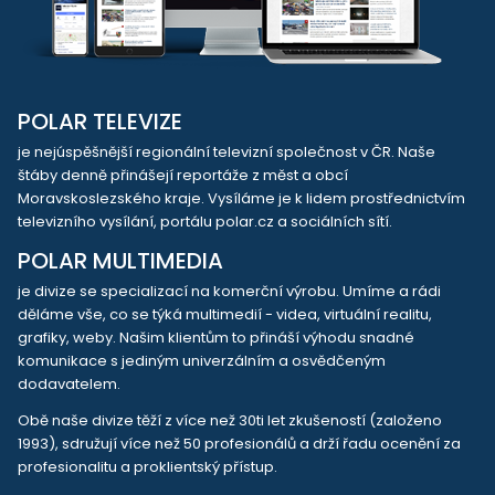
POLAR TELEVIZE
je nejúspěšnější regionální televizní společnost v ČR. Naše
štáby denně přinášejí reportáže z měst a obcí
Moravskoslezského kraje. Vysíláme je k lidem prostřednictvím
televizního vysílání, portálu polar.cz a sociálních sítí.
POLAR MULTIMEDIA
je divize se specializací na komerční výrobu. Umíme a rádi
děláme vše, co se týká multimedií - videa, virtuální realitu,
grafiky, weby. Našim klientům to přináší výhodu snadné
komunikace s jediným univerzálním a osvědčeným
dodavatelem.
Obě naše divize těží z více než 30ti let zkušeností (založeno
1993), sdružují více než 50 profesionálů a drží řadu ocenění za
profesionalitu a proklientský přístup.