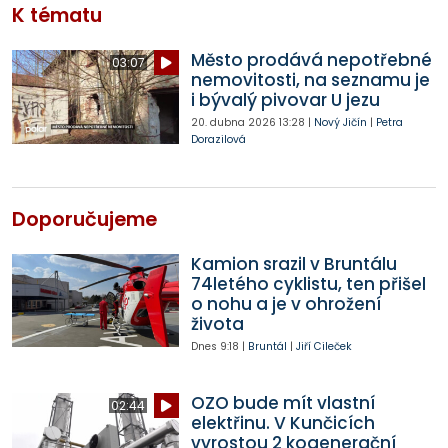
K tématu
Město prodává nepotřebné
03:07
nemovitosti, na seznamu je
i bývalý pivovar U jezu
20. dubna 2026
13:28
|
Nový Jičín
|
Petra
Dorazilová
Doporučujeme
Kamion srazil v Bruntálu
74letého cyklistu, ten přišel
o nohu a je v ohrožení
života
Dnes
9:18
|
Bruntál
|
Jiří Cileček
OZO bude mít vlastní
02:44
elektřinu. V Kunčicích
vyrostou 2 kogenerační