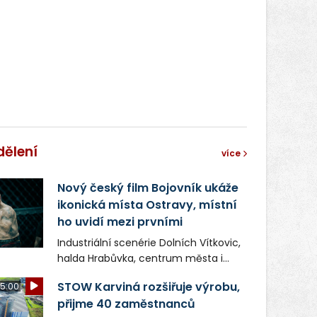
dělení
více
Nový český film Bojovník ukáže
ikonická místa Ostravy, místní
ho uvidí mezi prvními
Industriální scenérie Dolních Vítkovic,
halda Hrabůvka, centrum města i
další ikonická místa Ostravy se objeví
STOW Karviná rozšiřuje výrobu,
5:00
v novém filmu Bojovník, který vstoupí
přijme 40 zaměstnanců
do kin už 13. srpna. Režiséři Vojtěch