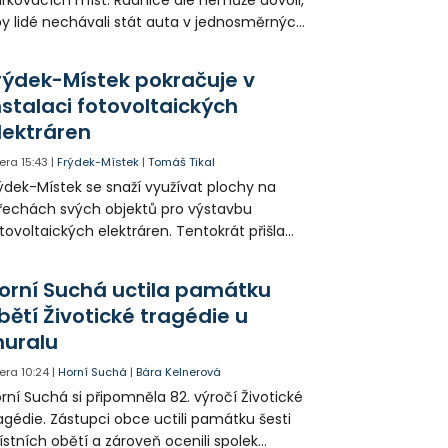
rkovacích míst. Radnice ale nemůže dovoli,
y lidé nechávali stát auta v jednosměrných
icích, kde nezbývá místo pro průjezd IZS.
tuace se teď řeší v jednom vnitrobloku, kde
rýdek-Místek pokračuje v
 někteří obyvatelé rozhodli sepsat petici.
nstalaci fotovoltaických
lektráren
era
15:43
|
Frýdek-Místek
|
Tomáš Tikal
ýdek-Místek se snaží využívat plochy na
řechách svých objektů pro výstavbu
tovoltaických elektráren. Tentokrát přišla
da na 11. Základní školu ve Frýdku.
orní Suchá uctila památku
bětí Životické tragédie u
uralu
era
10:24
|
Horní Suchá
|
Bára Kelnerová
rní Suchá si připomněla 82. výročí Životické
agédie. Zástupci obce uctili památku šesti
stních obětí a zároveň ocenili spolek