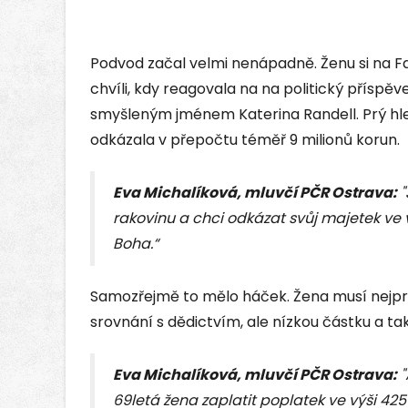
Podvod začal velmi nenápadně. Ženu si na 
chvíli, kdy reagovala na na politický příspě
smyšleným jménem Katerina Randell. Prý hle
odkázala v přepočtu téměř 9 milionů korun.
Eva Michalíková, mluvčí PČR Ostrava:
"
rakovinu a chci odkázat svůj majetek ve 
Boha.“
Samozřejmě to mělo háček. Žena musí nejprv
srovnání s dědictvím, ale nízkou částku a tak
Eva Michalíková, mluvčí PČR Ostrava:
"
69letá žena zaplatit poplatek ve výši 425