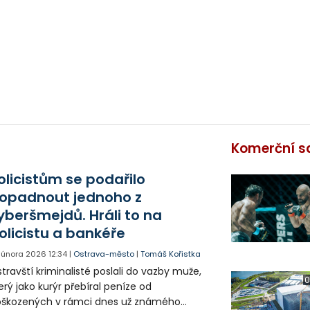
Komerční s
olicistům se podařilo
opadnout jednoho z
yberšmejdů. Hráli to na
olicistu a bankéře
. února 2026
12:34
|
Ostrava-město
|
Tomáš Kořistka
travští kriminalisté poslali do vazby muže,
0
erý jako kurýr přebíral peníze od
oškozených v rámci dnes už známého