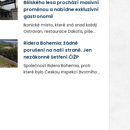
Bělského lesa prochází masivní
proměnou a nabídne exkluzivní
gastronomii
Ikonické místo, které zná snad každý
Ostravan, restaurace Dakota, píše
novou kapitolu. Silná mateřská
Ridera Bohemia: žádné
společnost Dang Investment Group
porušení na naší straně. Jen
s.r.o. investuje do projektu přes 50
nezákonné šetření ČIŽP
milionů korun. Cílem je přinést
Ostravě dva špičkové gastronomické
Společnost Ridera Bohemia, proti
koncepty, které v regionu dosud
které bylo Českou inspekcí životního
chyběly, luxusní středomořskou
prostředí (ČIŽP) čtyři roky vedeno
kuchyni a autentickou asijskou
vykonstruované řízení, při realizaci
gastronomii.
OVS na heřmanické haldě
postupovala v souladu se zákonem a
zadáním státního podniku DIAMO a v
této souvislosti nelze hovořit o
žádném odpadu. Ridera od počátku
označovala řízení ČIŽP za nezákonné
a domáhala se práva na spravedlivý