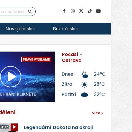
Novojičínsko
Bruntálsko
Počasí -
Ostrava
Dnes
24°C
Přehrát
Zítra
28°C
Pozítří
32°C
video
dělení
více
Legendární Dakota na okraji
01:32