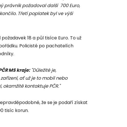
ný právník požadoval další 700 Euro,
končilo. Třetí poplatek byl ve výši
yl požadavek 18 a půl tisíce Euro. To už
pořádku. Policisté po pachatelích
odníky.
PČR MS kraje:
"Důležité je,
ařízení, ať už je to mobil nebo
, okamžitě kontaktuje PČR."
nepravděpodobné, že se je podaří získat
0 tisíc korun.