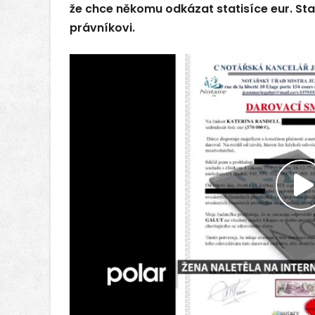
že chce někomu odkázat statisíce eur. Stač
právníkovi.
P
v