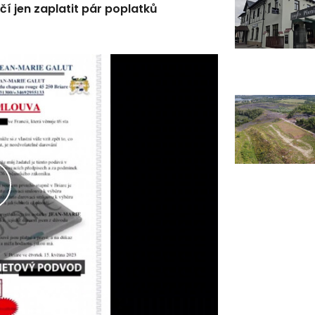
í jen zaplatit pár poplatků
řehrát
ideo