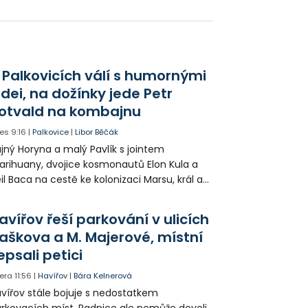
beršmejdi, kteří se dostali na její Messenger
začali v konverzacích prosit o peníze. Než
na stihla účet zablokovat, její příbuzný
slal podvodníkům 17 tisíc korun.
 Palkovicích válí s humornými
idei, na dožínky jede Petr
otvald na kombajnu
es
9:16
|
Palkovice
|
Libor Běčák
jný Horyna a malý Pavlík s jointem
rihuany, dvojice kosmonautů Elon Kula a
il Baca na cestě ke kolonizaci Marsu, král a
šek a mnoho dalších postav už při
opagaci Palkovic ztvárnili starosta Radim
avířov řeší parkování v ulicích
ča a místostarosta David Kula.
aškova a M. Majerové, místní
epsali petici
era
11:56
|
Havířov
|
Bára Kelnerová
vířov stále bojuje s nedostatkem