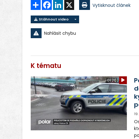
Sdílet
Facebook
LinkedIn
X
Vytisknout článek
Stáhnout video
Nahlásit chybu
K tématu
P
01:20
d
k
p
19
Os
kt
p