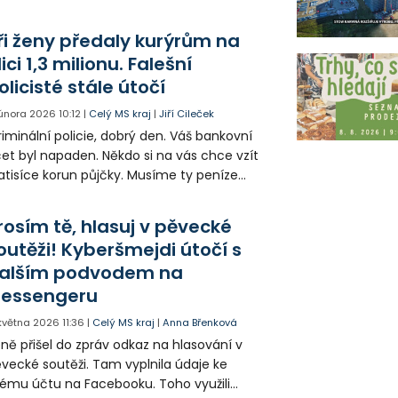
dvodu s falešným policistou a bankéřem.
dvodníci oběť tlačili do „tajné mise“ a
ři ženy předaly kurýrům na
hrožovali trestným činem.
lici 1,3 milionu. Falešní
olicisté stále útočí
. února 2026
10:12
|
Celý MS kraj
|
Jiří Cileček
riminální policie, dobrý den. Váš bankovní
et byl napaden. Někdo si na vás chce vzít
atisíce korun půjčky. Musíme ty peníze
olu zachránit. Běžte do banky, vyberte své
pory a předejte je policistovi v civilu na ulici.
rosím tě, hlasuj v pěvecké
 je uloží na bezpečné místo. Nikomu o tom
outěži! Kyberšmejdi útočí s
smíte říct." Ostravská policie eviduje další
alším podvodem na
ípady falešných policistů a kyberšmejdů. Tři
ny předaly kurýrům na ulici dohromady 1,3
essengeru
lionu korun.
 května 2026
11:36
|
Celý MS kraj
|
Anna Břenková
ně přišel do zpráv odkaz na hlasování v
vecké soutěži. Tam vyplnila údaje ke
ému účtu na Facebooku. Toho využili