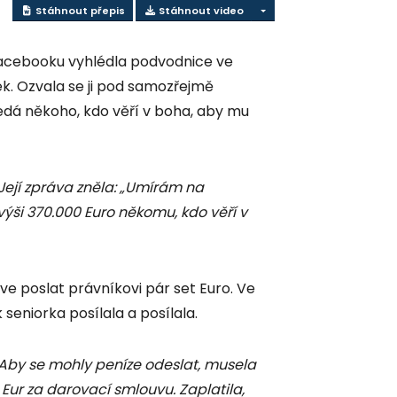
Stáhnout přepis
Stáhnout video
Facebooku vyhlédla podvodnice ve
vek. Ozvala se ji pod samozřejmě
dá někoho, kdo věří v boha, aby mu
Její zpráva zněla: „Umírám na
výši 370.000 Euro někomu, kdo věří v
e poslat právníkovi pár set Euro. Ve
 seniorka posílala a posílala.
Aby se mohly peníze odeslat, musela
 Eur za darovací smlouvu. Zaplatila,