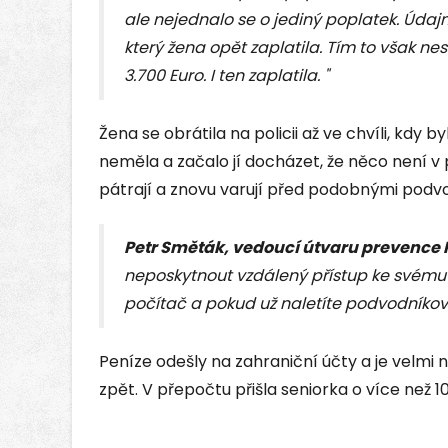
ale nejednalo se o jediný poplatek. Údaj
který žena opět zaplatila. Tím to však nes
3.700 Euro. I ten zaplatila. "
Žena se obrátila na policii až ve chvíli, kdy b
neměla a začalo jí docházet, že něco není v 
pátrají a znovu varují před podobnými podv
Petr Směták, vedoucí útvaru prevence 
neposkytnout vzdálený přístup ke svému z
počítač a pokud už naletíte podvodníkovi
Peníze odešly na zahraniční účty a je velmi 
zpět. V přepočtu přišla seniorka o více než 10