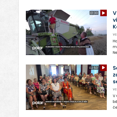
si
ch
V
01:30
zr
v
n
K
Vč
Ha
ma
Ne
ša
pr
S
02:50
Ba
z
s
Vč
V 
bě
če
pl