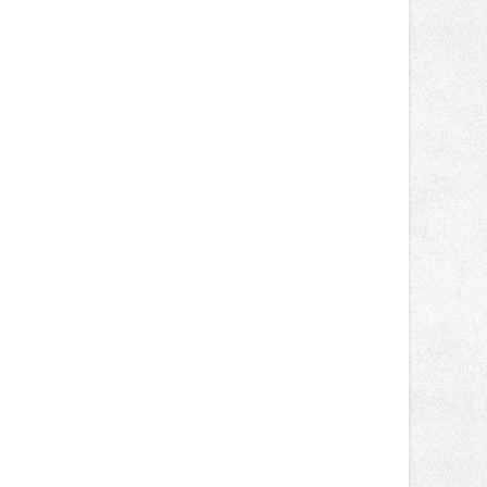
lokálních výrobků. Trhy, co se hledají
tentokrát nabídnou více než čtyřicet
pečlivě vybraných stánků s kvalitní
gastronomií, farmářskými produkty,
designem i řemeslnou tvorbou.
Návštěvníci se mohou těšit nejen na
oblíbené stálice, ale také na řadu
novinek, které v Ostravě běžně
nepotkají.