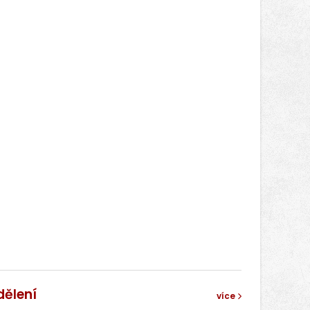
dělení
více