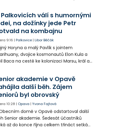
lnice, prorazila zábradlí a stroj skončil na
odníku. Motorkář utrpěl velmi vážná
 Palkovicích válí s humornými
anění a byl letecky přepraven do
idei, na dožínky jede Petr
emocnice.
otvald na kombajnu
era
9:16
|
Palkovice
|
Libor Běčák
jný Horyna a malý Pavlík s jointem
rihuany, dvojice kosmonautů Elon Kula a
il Baca na cestě ke kolonizaci Marsu, král a
šek a mnoho dalších postav už při
opagaci Palkovic ztvárnili starosta Radim
enior akademie v Opavě
ča a místostarosta David Kula.
ahájila další běh. Zájem
eniorů byl obrovský
era
10:28
|
Opava
|
Yvona Fajtová
Obecním domě v Opavě odstartoval další
h Senior akademie. Šedesát účastníků
ká až do konce října celkem třináct setkání
ných odborných přednášek i poznávání