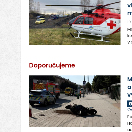
v
př
m
10
Mo
k
V 
zá
ná
motok
Doporučujeme
oh
kl
M
ne
a
v
Ce
Po
Ha
au