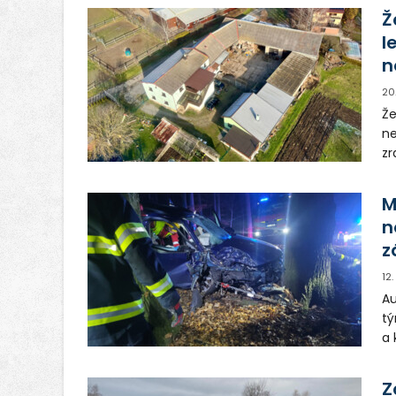
Ž
l
n
20
Že
ne
zr
Fa
M
n
z
12
Au
tý
a 
hy
př
Z
ři