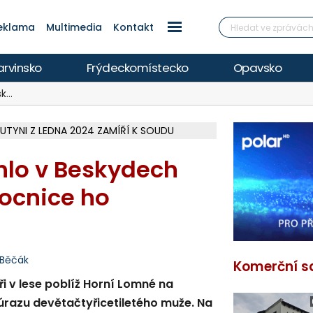
eklama
Multimedia
Kontakt
arvinsko
Frýdeckomístecko
Opavsko
sk…
UTYNI Z LEDNA 2024 ZAMÍŘÍ K SOUDU
 FIRMU Z OHROŽENÍ Z NEDBALOSTI
Í KVALITU, HYGIENICI RADÍ BÝT OPATRNÍ
ETECH ROZTOČILY LOPATKY HISTOR. MLÝNA
 VYHLÍDKOVOU TERASOU ZA 2,6 MILIONU
ÍŘÍ DO FINÁLE, VÍCE NA POLAR.CZ
V OHROŽENÍ ŽIVOTA, INFO NA POLAR.CZ
ŽOU OBJASNIT PRŮBĚH NEHODOVÉHO DĚJE
EM A HEŘMANOVICEMI ZA 74 MILIONŮ
MÁM, CISTERNY JEZDÍ I NA LYSOU HORU
 ELEKTRÁREN, REPORTÁŽ NA POLAR.CZ
 REPORTÁŽ NA POLAR.CZ
ČÁSTEČNÉHO ZATMĚNÍ SLUNCE I PERSEID
ARKOVÁNÍ VE VNITROBLOKU
ŽCE S AUTEM, INFO NA POLAR.CZ
hlo v Beskydech
ocnice ho
 Běčák
Komerční s
i v lese poblíž Horní Lomné na
razu devětačtyřicetiletého muže. Na