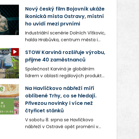
Nový český film Bojovník ukáže
ikonická místa Ostravy, místní
ho uvidí mezi prvními
Industriální scenérie Dolních Vítkovic,
halda Hrabůvka, centrum města i
další ikonická místa Ostravy se objeví
STOW Karviná rozšiřuje výrobu,
5:00
v novém filmu Bojovník, který vstoupí
přijme 40 zaměstnanců
do kin už 13. srpna. Režiséři Vojtěch
Frič a Tomáš Dianiška si
Společnost Karviná je globálním
moravskoslezskou metropoli
lídrem v oblasti regálových produktů
nevybrali náhodou – její syrová
a systémů, stabilním
atmosféra se stala přirozenou
Na Havlíčkovo nábřeží míří
zaměstnavatelem na Karvinsku a
součástí příběhu bývalého
oblíbené Trhy, co se hledají.
firmou s obrovským potenciálem.
boxerského šampiona Hoffa (Milan
Přivezou novinky i více než
Ondrík), jenž se po letech vrací do
čtyřicet stánků
světa vrcholových zápasů, tentokrát
V sobotu 8. srpna se Havlíčkovo
v MMA.
nábřeží v Ostravě opět promění v
místo plné vůní, chutí a poctivých