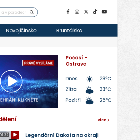
Novojičínsko
Bruntálsko
Počasí -
Ostrava
Dnes
28°C
Přehrát
Zítra
33°C
Pozítří
25°C
video
dělení
více
Legendární Dakota na okraji
01:32