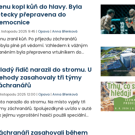
enu kopl kůň do hlavy. Byla
etecky přepravena do
emocnice
. listopadu 2025
9:45
|
Opava
|
Anna Břenková
nu zranil kůň. Po příjezdu záchranářů
byla plně při vědomí. Vzhledem k vážným
0
aněním byla přepravena vrtulníkem do
kultní nemocnice v Ostravě.
ladý řidič narazil do stromu. U
ehody zasahovaly tři týmy
áchranářů
. listopadu 2025
12:00
|
Opava
|
Anna Břenková
to narazilo do stromu. Na místo vyjely tři
my záchranářů. Spolujezdkyně uvízla v autě
k jejímu vyproštění hasiči použili speciální
draulické zařízení. Mladý řidič i žena byli
evezeni do Fakultní nemocnice v Ostravě. U
áchranáři zasahovali během
diče byla provedena dechová zkouška na