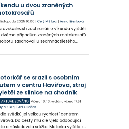
íkendu u dvou zraněných
ítomnost alkoholu s negativním výsledkem.
otokrosařů
. listopadu 2025
10:00
|
Celý MS kraj
|
Anna Břenková
ravskoslezští záchranáři o víkendu vyjížděli
e dvěma případům zraněných motokrosařů.
sobotu zasahovali u sedmnáctiletého
vodníka, který si vážně poranil nohu. Hned
sledující den zachraňovali dalšího
rosového závodníka, který utrpěl život
rožující poranění hrudníku a zlomeninu
íční kosti. Oba byli převezeni do Fakultní
otorkář se srazil s osobním
mocnice v Ostravě.
utem v centru Havířova, stroj
yletěl ze silnice na chodník
AKTUALIZOVÁNO
Včera
18:48
,
vydáno včera
17:51
|
lý MS kraj
|
Jiří Cileček
dle svědků jel velkou rychlostí centrem
vířova. Do cesty mu ale vjelo odbočující
to a následovala srážka. Motorka vylétla ze