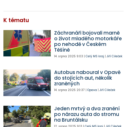
K tématu
Záchranáři bojovali marně
o život mladého motorkáře
po nehodě v Českém
Těšíně
14. srpna 2025
9:03
|
Celý MS kraj
|
Jiří Cileček
Autobus naboural v Opavě
do stojících aut, několik
zraněných
14. srpna 2025
20:37
|
Opava
|
Jiří Cileček
Jeden mrtvý a dva zranění
po nárazu auta do stromu
na Bruntálsku
12. srpna 2025
9:13
|
Celý MS kraj
|
Jiří Cileček