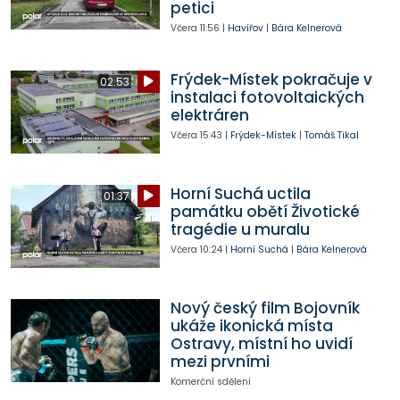
petici
Včera
11:56
|
Havířov
|
Bára Kelnerová
Frýdek-Místek pokračuje v
02:53
instalaci fotovoltaických
elektráren
Včera
15:43
|
Frýdek-Místek
|
Tomáš Tikal
Horní Suchá uctila
01:37
památku obětí Životické
tragédie u muralu
Včera
10:24
|
Horní Suchá
|
Bára Kelnerová
Nový český film Bojovník
ukáže ikonická místa
Ostravy, místní ho uvidí
mezi prvními
Komerční sdělení