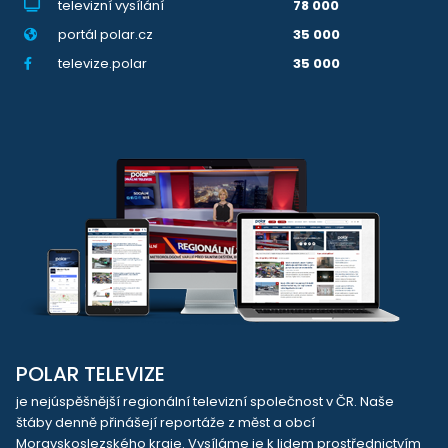
televizní vysílání
78 000
portál polar.cz
35 000
televize.polar
35 000
POLAR TELEVIZE
je nejúspěšnější regionální televizní společnost v ČR. Naše
štáby denně přinášejí reportáže z měst a obcí
Moravskoslezského kraje. Vysíláme je k lidem prostřednictvím