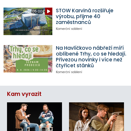
STOW Karviná rozšiřuje
05:00
výrobu, přijme 40
zaměstnanců
Komerční sdělení
Na Havlíčkovo nábřeží míří
oblíbené Trhy, co se hledají.
Přivezou novinky i více než
čtyřicet stánků
Komerční sdělení
Kam vyrazit