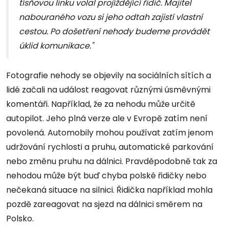
tísňovou linku volal projíždějící řidič. Majitel
nabouraného vozu si jeho odtah zajistí vlastní
cestou. Po došetření nehody budeme provádět
úklid komunikace."
Fotografie nehody se objevily na sociálních sítích a
lidé začali na událost reagovat různými úsměvnými
komentáři. Například, že za nehodu může určitě
autopilot. Jeho plná verze ale v Evropě zatím není
povolená. Automobily mohou používat zatím jenom
udržování rychlosti a pruhu, automatické parkování
nebo změnu pruhu na dálnici. Pravděpodobně tak za
nehodou může být buď chyba polské řidičky nebo
nečekaná situace na silnici. Řidička například mohla
pozdě zareagovat na sjezd na dálnici směrem na
Polsko.