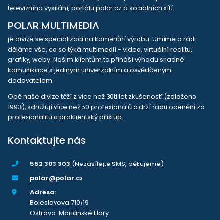
televizního vysílání, portálu polar.cz a sociálních sítí.
POLAR MULTIMEDIA
je divize se specializací na komerční výrobu. Umíme a rádi
děláme vše, co se týká multimedií - videa, virtuální realitu,
grafiky, weby. Našim klientům to přináší výhodu snadné
komunikace s jediným univerzálním a osvědčeným
dodavatelem.
Obě naše divize těží z více než 30ti let zkušeností (založeno
1993), sdružují více než 50 profesionálů a drží řadu ocenění za
profesionalitu a proklientský přístup.
Kontaktujte nás
552 303 303
(Nezasílejte SMS, děkujeme)
polar@polar.cz
Adresa:
Boleslavova 710/19
Ostrava-Mariánské Hory