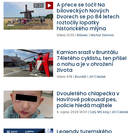
A přece se točí! Na
01:20
bíloveckých Nových
Dvorech se po 84 letech
roztočily lopatky
historického mlýna
Včera
13:00
|
Bílovec
|
Michal Slonina
Kamion srazil v Bruntálu
74letého cyklistu, ten přišel
o nohu a je v ohrožení
života
Včera
9:18
|
Bruntál
|
Jiří Cileček
Dvouletého chlapečka v
Havířově pokousal pes,
policie hledá majitele
6. srpna 2026
14:33
|
Celý MS kraj
|
Jiří Cileček
Legendy tuzemského