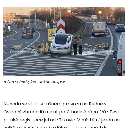
místo nehody; foto: Jakub Huspek
Nehoda se stala v rušném provozu na Rudné v
Ostravě zhruba 10 minut po 7. hodině ráno. Vůz Tesla
polské registrace jel od Vítkovic. V místě nájezdu na
velký kruhový objezd u dálnice ale naboural do