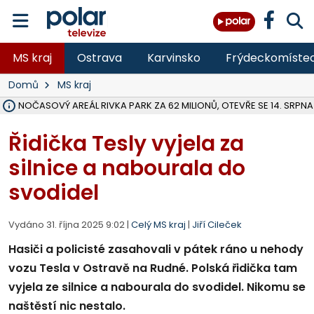
MS kraj
Ostrava
Karvinsko
Frýdeckomíste
Domů
MS kraj
VOLNOČASOVÝ AREÁL RIVKA PARK ZA 62 MILIONŮ, OTEVŘE SE 14. SRPNA
NA SLEZSKÉ HARTĚ PŘIBYLO SINIC, VODA MÁ HORŠÍ KVALITU, HYGIENI
ÚOHS DAL ZÁTORU POKUTU 100 000 ZA CHYBY V ZAKÁZCE NA OBN
AREÁL LODIČEK V KARVINÉ SE PŘIPRAVUJE NA VELKOU REKONSTRUKC
KARVINÁ ZNÁ BUDOUCÍ PODOBU AREÁLU LODIČKY V PARKU BOŽEN
CYKLISTU (74) SRAZIL V BRUNTÁLU KAMION, JE V OHROŽENÍ ŽIVOTA,
POLICIE HLEDÁ PŘÍPADNÉ SVĚDKY, KTEŘÍ POMŮŽOU OBJASNIT PRŮ
RADNÍ OSTRAVY A POSLANKYNĚ A. HOFFMANNOVÁ ZA PIRÁTY PODA
NA POSTUP MINISTERSTVA ŽIVOTNÍHO PROSTŘEDÍ V KAUZE HALDY 
MUŽ V PŘÍBOŘE SE VÁŽNĚ ZRANIL PŘI PRÁCI S ROZBRUŠOVAČKOU, I
SLEZSKÁ OSTRAVA PŘIPRAVUJE PROJEKTOVOU DOKUMENTACI PRO 
PODEZŘELÝ BALÍČEK ZASTAVIL PROVOZ NA NÁDRAŽÍ VE F-M, ČEKÁ 
CHLAPEČKA (2) V HAVÍŘOVĚ POKOUSAL PES, POLICIE HLEDÁ MAJITEL
MS KRAJ VYBUDUJE ZA 40 MILIONŮ V JABLUNKOVĚ NOVÝ MOST PŘES O
FOTBALISTA LAURI LAINE SE VRACÍ Z BANÍKU OSTRAVA NA PŮL ROK
Řidička Tesly vyjela za
silnice a nabourala do
svodidel
Vydáno 31. října 2025 9:02 |
Celý MS kraj
|
Jiří Cileček
Hasiči a policisté zasahovali v pátek ráno u nehody
vozu Tesla v Ostravě na Rudné. Polská řidička tam
vyjela ze silnice a nabourala do svodidel. Nikomu se
naštěstí nic nestalo.