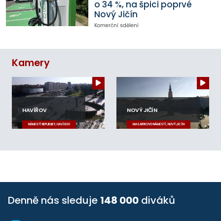
o 34 %, na špici poprvé
Nový Jičín
Komerční sdělení
Kamery
HAVÍŘOV
NOVÝ JIČÍN
NÁMĚSTÍ REPUBLIKY, HAVÍŘOV
MASARYKOVO NÁMĚSTÍ, NOVÝ JIČÍN
Denně nás sleduje
148 000
diváků