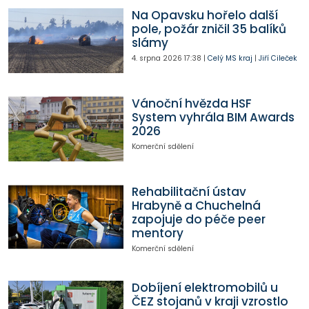
Na Opavsku hořelo další
pole, požár zničil 35 balíků
slámy
4. srpna 2026
17:38
|
Celý MS kraj
|
Jiří Cileček
Vánoční hvězda HSF
System vyhrála BIM Awards
2026
Komerční sdělení
Rehabilitační ústav
Hrabyně a Chuchelná
zapojuje do péče peer
mentory
Komerční sdělení
Dobíjení elektromobilů u
ČEZ stojanů v kraji vzrostlo