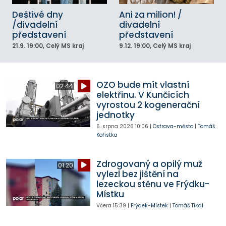
Deštivé dny
Ani za milion! /
/divadelní
divadelní
představení
představení
21.9.
19:00
, Celý MS kraj
9.12.
19:00
, Celý MS kraj
OZO bude mít vlastní
02:44
elektřinu. V Kunčicích
vyrostou 2 kogenerační
jednotky
6. srpna 2026
10:06
|
Ostrava-město
|
Tomáš
Kořistka
Zdrogovaný a opilý muž
01:20
vylezl bez jištění na
lezeckou stěnu ve Frýdku-
Místku
Včera
15:39
|
Frýdek-Místek
|
Tomáš Tikal