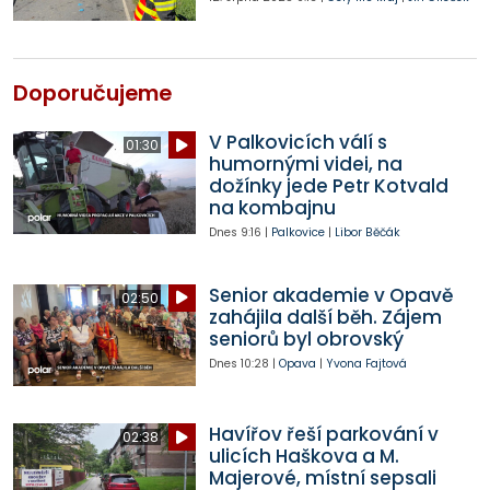
Doporučujeme
V Palkovicích válí s
01:30
humornými videi, na
dožínky jede Petr Kotvald
na kombajnu
Dnes
9:16
|
Palkovice
|
Libor Běčák
Senior akademie v Opavě
02:50
zahájila další běh. Zájem
seniorů byl obrovský
Dnes
10:28
|
Opava
|
Yvona Fajtová
Havířov řeší parkování v
02:38
ulicích Haškova a M.
Majerové, místní sepsali