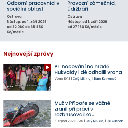
Odborní pracovníci v
Provozní zámečníci,
sociální oblasti
údržbáři
Ostrava
Ostrava
Nástup: od 1. září 2026
Nástup: od 1. září 2026
od 32 060 do 35 450
od 27 160 Kč/měsíc
Kč/měsíc
Nejnovější zprávy
Při nocování na hradě
04:09
Hukvaldy lidé odhalili vraha
Včera
10:13
|
Celý MS kraj
|
Bára Kelnerová
Muž v Příboře se vážně
zranil při práci s
rozbrušovačkou
6. srpna 2026
9:35
|
Celý MS kraj
|
Jiří Cileček