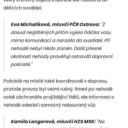
dělících svodidel.
Eva Michalíková, mluvčí PČR Ostrava:
"Z
dosud nezjištěných příčin vyjela řidička vozu
mimo komunikaci a narazila do svodidel. Při
nehodě nebyl nikdo zraněn. Další přesné
okolnosti nehody prověřují ostravští dopravní
policisté."
Policisté na místě také koordinovali v dopravu,
protože provoz byl velmi rušný. Ihned po nehodě
volali záchranáře projíždějící řidiči, ale informaci o
nehodě odeslal i samotný nabouraný vůz.
Kamila Langerová, mluvčí HZS MSK:
"Na