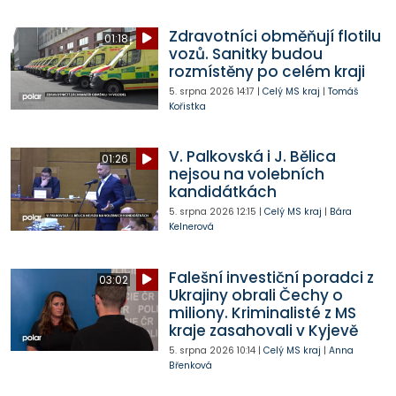
Zdravotníci obměňují flotilu
01:18
vozů. Sanitky budou
rozmístěny po celém kraji
5. srpna 2026
14:17
|
Celý MS kraj
|
Tomáš
Kořistka
V. Palkovská i J. Bělica
01:26
nejsou na volebních
kandidátkách
5. srpna 2026
12:15
|
Celý MS kraj
|
Bára
Kelnerová
Falešní investiční poradci z
03:02
Ukrajiny obrali Čechy o
miliony. Kriminalisté z MS
kraje zasahovali v Kyjevě
5. srpna 2026
10:14
|
Celý MS kraj
|
Anna
Břenková