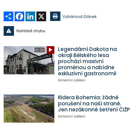
Sdílet
Facebook
LinkedIn
X
Vytisknout článek
Nahlásit chybu
Legendární Dakota na
01:32
okraji Bělského lesa
prochází masivní
proměnou a nabídne
exkluzivní gastronomii
Komerční sdělení
Ridera Bohemia: žádné
porušení na naší straně.
Jen nezákonné šetření ČIŽP
Komerční sdělení