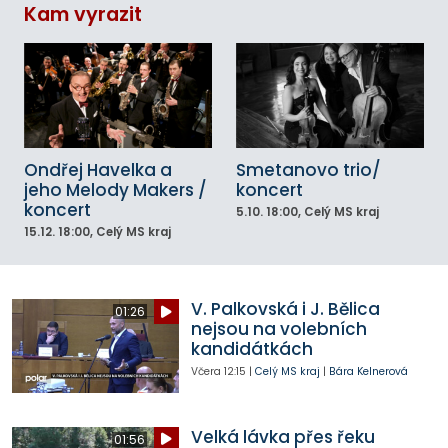
Kam vyrazit
Ondřej Havelka a
Smetanovo trio/
jeho Melody Makers /
koncert
koncert
5.10.
18:00
, Celý MS kraj
15.12.
18:00
, Celý MS kraj
V. Palkovská i J. Bělica
01:26
nejsou na volebních
kandidátkách
Včera
12:15
|
Celý MS kraj
|
Bára Kelnerová
Velká lávka přes řeku
01:56