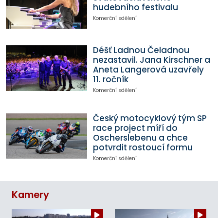
hudebního festivalu
Komerční sdělení
Déšť Ladnou Čeladnou
nezastavil. Jana Kirschner a
Aneta Langerová uzavřely
11. ročník
Komerční sdělení
Český motocyklový tým SP
race project míří do
Oscherslebenu a chce
potvrdit rostoucí formu
Komerční sdělení
Kamery