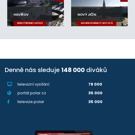
HAVÍŘOV
NOVÝ JIČÍN
NÁMĚSTÍ REPUBLIKY, HAVÍŘOV
MASARYKOVO NÁMĚSTÍ, NOVÝ JIČÍN
Denně nás sleduje
148 000
diváků
televizní vysílání
78 000
portál polar.cz
35 000
televize.polar
35 000