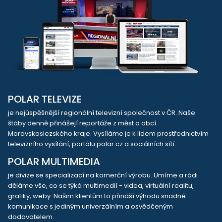
POLAR TELEVIZE
je nejúspěšnější regionální televizní společnost v ČR. Naše
štáby denně přinášejí reportáže z měst a obcí
Moravskoslezského kraje. Vysíláme je k lidem prostřednictvím
televizního vysílání, portálu polar.cz a sociálních sítí.
POLAR MULTIMEDIA
je divize se specializací na komerční výrobu. Umíme a rádi
děláme vše, co se týká multimedií - videa, virtuální realitu,
grafiky, weby. Našim klientům to přináší výhodu snadné
komunikace s jediným univerzálním a osvědčeným
dodavatelem.