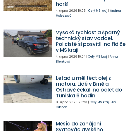
horší
4. srpna 2026
10:05
|
Celý MS kraj
|
Andrea
Holeszová
Vysoká rychlost a špatný
technický stav vozidel.
Policisté si posvítili na řidiče
v MS kraji
4. srpna 2026
10:04
|
Celý MS kraj
|
Anna
Břenková
Letadlu měl téct olej z
motoru. Lidé v Brně a
Ostravě čekali na odlet do
Tuniska 6 hodin
3. srpna 2026
20:23
|
Celý MS kraj
|
Jiří
Cileček
Měsíc do zahájení
Svatováclavského