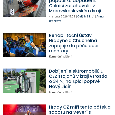
papoušků dopadeni.
Celníci zasahovali i v
Moravskoslezském kraji
4. srpna 2026
15:02
|
Celý MS kraj
|
Anna
Břenková
Rehabilitační ústav
Hrabyně a Chuchelná
zapojuje do péče peer
mentory
Komerční sdělení
Dobíjení elektromobilů u
ČEZ stojanů v kraji vzrostlo
o 34 %, na špici poprvé
Nový Jičín
Komerční sdělení
Hrady CZ míří tento pátek a
sobotu na Veveří s