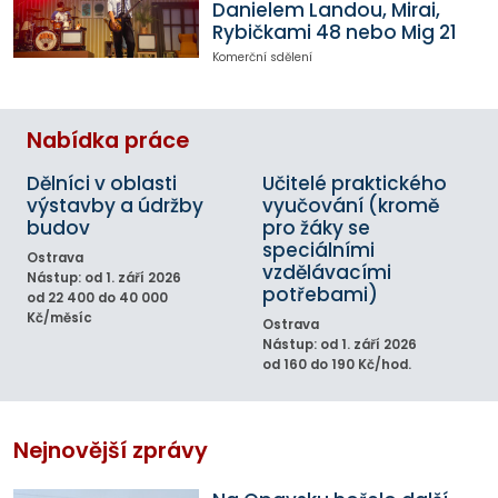
Danielem Landou, Mirai,
Rybičkami 48 nebo Mig 21
Komerční sdělení
Nabídka práce
Dělníci v oblasti
Učitelé praktického
výstavby a údržby
vyučování (kromě
budov
pro žáky se
speciálními
Ostrava
vzdělávacími
Nástup: od 1. září 2026
potřebami)
od 22 400 do 40 000
Kč/měsíc
Ostrava
Nástup: od 1. září 2026
od 160 do 190 Kč/hod.
Nejnovější zprávy