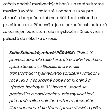
Začalo období mysliveckých honů. Do terénu kromě
myslivců vyrážejí i policisté z odboru služby pro
zbraně a bezpečnostní materiál. Tento víkend je
první kontrolní. Především jde o bezpečnost, na které
záleží nejen policistům, ale i myslivcům. Dnes vyrazili
policisté do několika okresů.
Soňa Štětínská, mluvčí PČR MSK:
"Policisté
provedli kontrolu také konkrétně u Mysliveckého
spolku Sudice ve Slezsku, který vznikl
transformací Mysliveckého sdružení Hraničář v
roce 1993. V současné době má 13 členů a
výměra honitby je 921 hektarů. Jedná se
především o polní honitbu, kde myslivci loví
primárně zajíce polního, bažanta obecného,
lišku obecnou, dále třeba i prase divoké a psíka