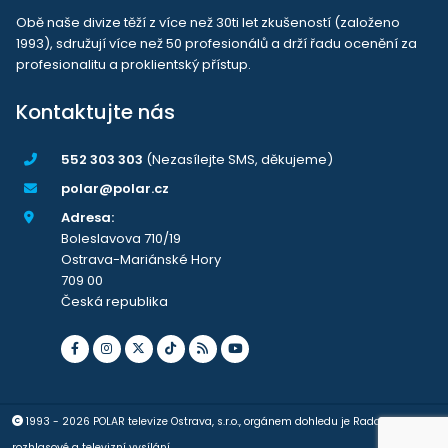
Obě naše divize těží z více než 30ti let zkušeností (založeno
1993), sdružují více než 50 profesionálů a drží řadu ocenění za
profesionalitu a proklientský přístup.
Kontaktujte nás
552 303 303
(Nezasílejte SMS, děkujeme)
polar@polar.cz
Adresa:
Boleslavova 710/19
Ostrava-Mariánské Hory
709 00
Česká republika
1993 - 2026 POLAR televize Ostrava, s.r.o., orgánem dohledu je Rada pro
rozhlasové a televizní vysílání.