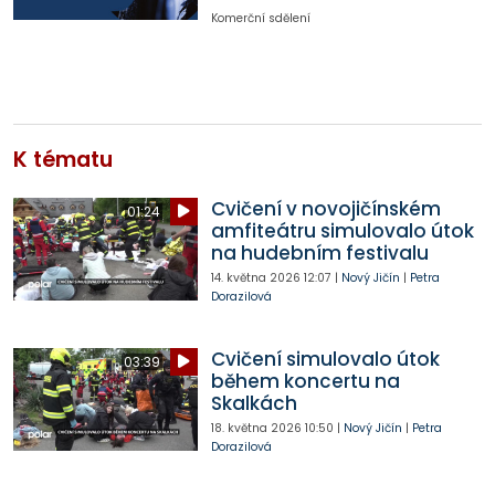
Komerční sdělení
K tématu
Cvičení v novojičínském
01:24
amfiteátru simulovalo útok
na hudebním festivalu
14. května 2026
12:07
|
Nový Jičín
|
Petra
Dorazilová
Cvičení simulovalo útok
03:39
během koncertu na
Skalkách
18. května 2026
10:50
|
Nový Jičín
|
Petra
Dorazilová