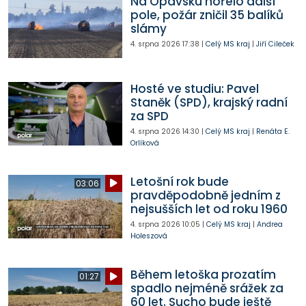
Na Opavsku hořelo další
pole, požár zničil 35 balíků
slámy
4. srpna 2026
17:38
|
Celý MS kraj
|
Jiří Cileček
Hosté ve studiu: Pavel
Staněk (SPD), krajský radní
za SPD
4. srpna 2026
14:30
|
Celý MS kraj
|
Renáta E.
Orlíková
Letošní rok bude
03:06
pravděpodobně jedním z
nejsušších let od roku 1960
4. srpna 2026
10:05
|
Celý MS kraj
|
Andrea
Holeszová
Během letoška prozatím
01:27
spadlo nejméně srážek za
60 let. Sucho bude ještě