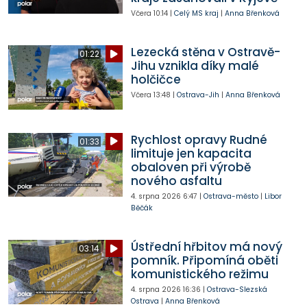
Včera
10:14
|
Celý MS kraj
|
Anna Břenková
Lezecká stěna v Ostravě-
01:22
Jihu vznikla díky malé
holčičce
Včera
13:48
|
Ostrava-Jih
|
Anna Břenková
Rychlost opravy Rudné
01:33
limituje jen kapacita
obaloven při výrobě
nového asfaltu
4. srpna 2026
6:47
|
Ostrava-město
|
Libor
Běčák
Ústřední hřbitov má nový
03:14
pomník. Připomíná oběti
komunistického režimu
4. srpna 2026
16:36
|
Ostrava-Slezská
Ostrava
|
Anna Břenková