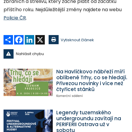
zbraních a střelivu, který začne platit od začátku
příštího roku. Nejdůležitější změny najdete na webu
Policie ČR
.
Sdílet
Facebook
LinkedIn
X
Vytisknout článek
Nahlásit chybu
Na Havlíčkovo nábřeží míří
oblíbené Trhy, co se hledají.
Přivezou novinky i více než
čtyřicet stánků
Komerční sdělení
Legendy tuzemského
undergroundu zavítají na
PERIFERII Ostrava už v
sobotu