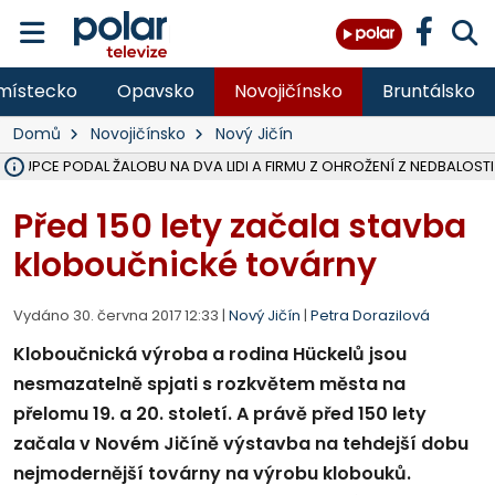
místecko
Opavsko
Novojičínsko
Bruntálsko
Domů
Novojičínsko
Nový Jičín
ÁSTUPCE PODAL ŽALOBU NA DVA LIDI A FIRMU Z OHROŽENÍ Z NEDBALOSTI
NA SLEZSKÉ HARTĚ PŘIBYLO SINIC, VODA MÁ HORŠÍ KVALITU, HYGIENI
NA BÍLOVECKÝCH NOVÝCH DVORECH SE PO 84 LETECH ROZTOČILY L
KARVINSKÉ MOŘE ZÍSKÁ NOVÉ GASTRO ZÁZEMÍ S VYHLÍDKOVOU TER
REKONSTRUKCE MATEŘSKÉ ŠKOLY V CHLEBIČOVĚ MÍŘÍ DO FINÁLE, VÍ
CYKLISTU (74) SRAZIL V BRUNTÁLU KAMION, JE V OHROŽENÍ ŽIVOTA,
POLICIE HLEDÁ PŘÍPADNÉ SVĚDKY, KTEŘÍ POMŮŽOU OBJASNIT PRŮ
MS KRAJ DOKONČIL OPRAVU SILNICE MEZI VRBNEM A HEŘMANOVICEM
SMVAK NABÍZÍ V DOBĚ SUCHA VODU OBCÍM A FIRMÁM, CISTERNY JE
F-M POKRAČUJE V INSTALACI FOTOVOLTAICKÝCH ELEKTRÁREN, REP
SENIOR AKADEMIE V OPAVĚ ZAHÁJILA DALŠÍ BĚH, REPORTÁŽ NA POL
PLANETÁRIUM V OSTRAVĚ CHYSTÁ POZOROVÁNÍ ČÁSTEČNÉHO ZATMĚ
OPRAVA ULIC V HAVÍŘOVĚ UKONČÍ NELEGÁLNÍ PARKOVÁNÍ VE VNI
V HAVÍŘOVĚ SE TĚŽCE ZRANIL MOTORKÁŘ PO SRÁŽCE S AUTEM, INF
TRAGICKÁ SRÁŽKA VLAKU S KAMIONEM V DOLNÍ LUTYNI Z LEDNA 
Před 150 lety začala stavba
kloboučnické továrny
Vydáno 30. června 2017 12:33 |
Nový Jičín
|
Petra Dorazilová
Kloboučnická výroba a rodina Hückelů jsou
nesmazatelně spjati s rozkvětem města na
přelomu 19. a 20. století. A právě před 150 lety
začala v Novém Jičíně výstavba na tehdejší dobu
nejmodernější továrny na výrobu klobouků.