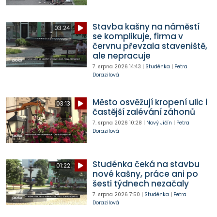
Stavba kašny na náměstí
03:24
se komplikuje, firma v
červnu převzala staveniště,
ale nepracuje
7. srpna 2026
14:43
|
Studénka
|
Petra
Dorazilová
Město osvěžují kropení ulic i
03:13
častější zalévání záhonů
7. srpna 2026
10:28
|
Nový Jičín
|
Petra
Dorazilová
Studénka čeká na stavbu
01:22
nové kašny, práce ani po
šesti týdnech nezačaly
7. srpna 2026
7:50
|
Studénka
|
Petra
Dorazilová