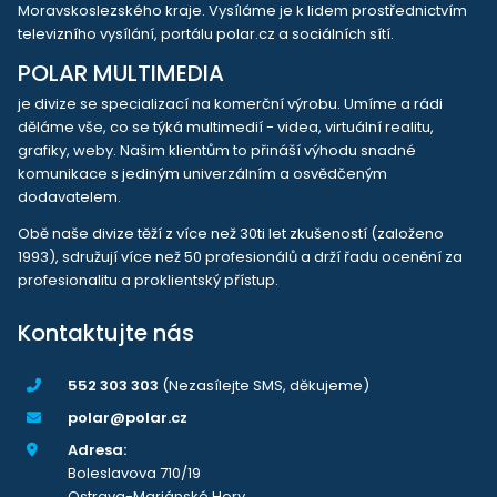
Moravskoslezského kraje. Vysíláme je k lidem prostřednictvím
televizního vysílání, portálu polar.cz a sociálních sítí.
POLAR MULTIMEDIA
je divize se specializací na komerční výrobu. Umíme a rádi
děláme vše, co se týká multimedií - videa, virtuální realitu,
grafiky, weby. Našim klientům to přináší výhodu snadné
komunikace s jediným univerzálním a osvědčeným
dodavatelem.
Obě naše divize těží z více než 30ti let zkušeností (založeno
1993), sdružují více než 50 profesionálů a drží řadu ocenění za
profesionalitu a proklientský přístup.
Kontaktujte nás
552 303 303
(Nezasílejte SMS, děkujeme)
polar@polar.cz
Adresa:
Boleslavova 710/19
Ostrava-Mariánské Hory