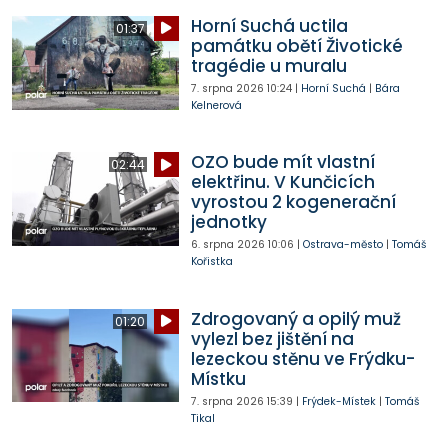
Horní Suchá uctila
01:37
památku obětí Životické
tragédie u muralu
7. srpna 2026
10:24
|
Horní Suchá
|
Bára
Kelnerová
OZO bude mít vlastní
02:44
elektřinu. V Kunčicích
vyrostou 2 kogenerační
jednotky
6. srpna 2026
10:06
|
Ostrava-město
|
Tomáš
Kořistka
Zdrogovaný a opilý muž
01:20
vylezl bez jištění na
lezeckou stěnu ve Frýdku-
Místku
7. srpna 2026
15:39
|
Frýdek-Místek
|
Tomáš
Tikal