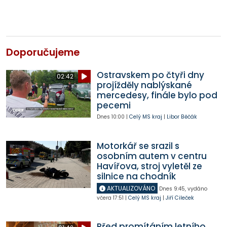
Doporučujeme
Ostravskem po čtyři dny
02:42
projížděly nablýskané
mercedesy, finále bylo pod
pecemi
Dnes
10:00
|
Celý MS kraj
|
Libor Běčák
Motorkář se srazil s
osobním autem v centru
Havířova, stroj vyletěl ze
silnice na chodník
AKTUALIZOVÁNO
Dnes
9:45
,
vydáno
včera
17:51
|
Celý MS kraj
|
Jiří Cileček
Před promítáním letního