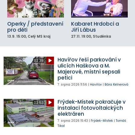
Operky / představení
Kabaret Hrdobci a
pro děti
Jiří Lábus
13.9.
15:00
, Celý MS kraj
27.11.
19:00
, Studénka
Havířov řeší parkování v
02:38
ulicích Haškova a M.
Majerové, místní sepsali
petici
7. srpna 2026
11:56
|
Havířov
|
Bára Kelnerová
Frýdek-Místek pokračuje v
02:53
instalaci fotovoltaických
elektráren
7. srpna 2026
15:43
|
Frýdek-Místek
|
Tomáš
Tikal