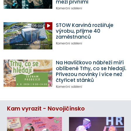
mezi prvními
Komerční sdělení
STOW Karviná rozšiřuje
05:00
výrobu, přijme 40
zaměstnanců
Komerční sdělení
Na Havlíčkovo nábřeží míří
oblíbené Trhy, co se hledají.
Přivezou novinky i více než
čtyřicet stánků
Komerční sdělení
Kam vyrazit - Novojičínsko