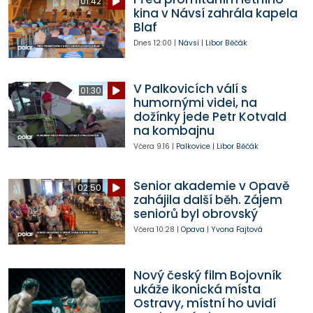
01:42
kina v Návsí zahrála kapela
Blaf
Dnes
12:00
|
Návsí
|
Libor Běčák
V Palkovicích válí s
01:30
humornými videi, na
dožínky jede Petr Kotvald
na kombajnu
Včera
9:16
|
Palkovice
|
Libor Běčák
Senior akademie v Opavě
02:50
zahájila další běh. Zájem
seniorů byl obrovský
Včera
10:28
|
Opava
|
Yvona Fajtová
Nový český film Bojovník
ukáže ikonická místa
Ostravy, místní ho uvidí