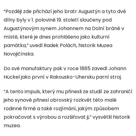
“Později zde přichází jeho bratr Augustýn a tyto dvě
dílny byly v 1. polovině 19. století sloučeny pod
Augustýnovým synem Johannem na Dolní bráně v
místě, které je dnes prohlášeno jako kulturní
památka,” uvedl Radek Polách, historik Muzea
Novojičínska.
Do své manufaktury pak v roce 1865 zavedl Johann
Hückel jako první v Rakousko-Uhersku parní stroj.
“A tento impuls, který mu přinesli ze studií ze zahraničí
jeho synové přinesl obrovský rozkvět této malé
rodinné firmě a také rozjímání, jakým způsobem
pokračovat s výrobou a rozšiřovat ji,” vysvětlil historik
muzea.