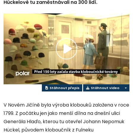
Hückelové tu zaměstnávali na 300 lidí.
Přehrát
video
Stáhnout přepis
Stáhnout video
V Novém Jičíně byla výroba klobouků založena v roce
1799. Z počátku jen jako menší dílna na dnešní ulici
Generála Hlaďo, kterou tu otevřel Johann Nepomuk
Hückel, původem kloboučník z Fulneku