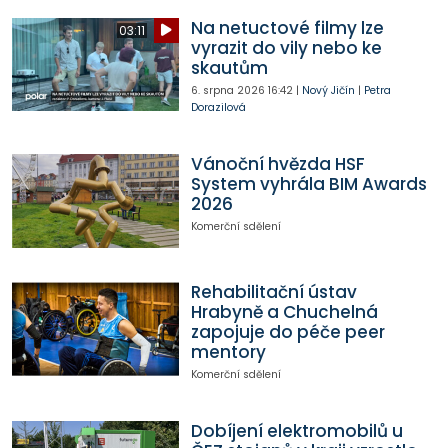
Na netuctové filmy lze
03:11
vyrazit do vily nebo ke
skautům
6. srpna 2026
16:42
|
Nový Jičín
|
Petra
Dorazilová
Vánoční hvězda HSF
System vyhrála BIM Awards
2026
Komerční sdělení
Rehabilitační ústav
Hrabyně a Chuchelná
zapojuje do péče peer
mentory
Komerční sdělení
Dobíjení elektromobilů u