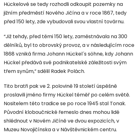
Hückelové se tedy rozhodli odkoupit pozemky na
jižním předměstí Nového Jičína a v roce 1867, tedy
před 150 lety, zde vybudovali svou vlastní továrnu.
“Již tehdy, před těmi 150 lety, zaměstnávala na 300
dělníků, byl to obrovský provoz, a v následujícím roce
1868 vzniká firma Johann Hückel´s söhne, kdy Johann
Hückel předává své podnikatelské záležitosti svým
třem synům,” sdělil Radek Polách.
Tito bratři pak ve 2. polovině 19 století úspěšně
proslavili jméno firmy Hückel téměř po celém světě.
Nositelem této tradice se po roce 1945 stal Tonak.
Původní kloboučnické řemeslo dnes mohou lidé
shlédnout v Novém Jičíně ve dvou expozicích, v
Muzeu Novojičínska a v Návštěvnickém centru.