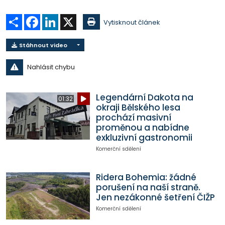
Sdílet
Facebook
LinkedIn
X
Vytisknout článek
Stáhnout video
Nahlásit chybu
Legendární Dakota na
01:32
okraji Bělského lesa
prochází masivní
proměnou a nabídne
exkluzivní gastronomii
Komerční sdělení
Ridera Bohemia: žádné
porušení na naší straně.
Jen nezákonné šetření ČIŽP
Komerční sdělení