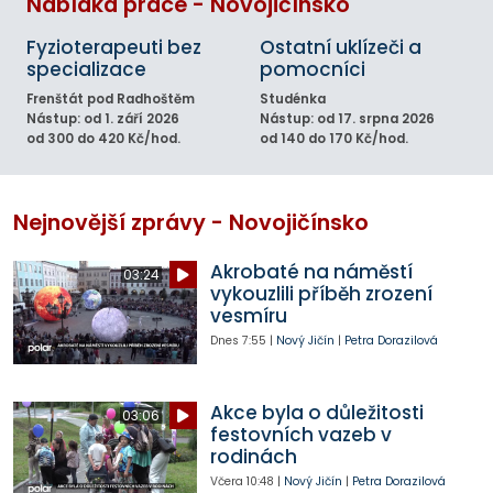
Nabídka práce - Novojičínsko
Fyzioterapeuti bez
Ostatní uklízeči a
specializace
pomocníci
Frenštát pod Radhoštěm
Studénka
Nástup: od 1. září 2026
Nástup: od 17. srpna 2026
od 300 do 420 Kč/hod.
od 140 do 170 Kč/hod.
Nejnovější zprávy - Novojičínsko
Akrobaté na náměstí
03:24
vykouzlili příběh zrození
vesmíru
Dnes
7:55
|
Nový Jičín
|
Petra Dorazilová
Akce byla o důležitosti
03:06
festovních vazeb v
rodinách
Včera
10:48
|
Nový Jičín
|
Petra Dorazilová