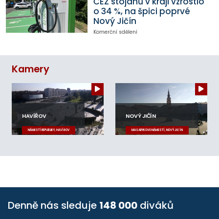
ČEZ stojanů v kraji vzrostlo
o 34 %, na špici poprvé
Nový Jičín
Komerční sdělení
Kamery
HAVÍŘOV
NOVÝ JIČÍN
NÁMĚSTÍ REPUBLIKY, HAVÍŘOV
MASARYKOVO NÁMĚSTÍ, NOVÝ JIČÍN
Denně nás sleduje
148 000
diváků