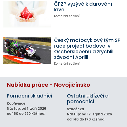
ČPZP vyzývá k darování
krve
Komerční sdělení
Český motocyklový tým SP
race project bodoval v
Oscherslebenu a zrychlil
závodní Aprilii
Komerční sdělení
Nabídka práce - Novojičínsko
Pomocní skladníci
Ostatní uklízeči a
pomocníci
Kopřivnice
Nástup: od 1. září 2026
Studénka
od 150 do 220 Kč/hod.
Nástup: od 17. srpna 2026
od 140 do 170 Kč/hod.