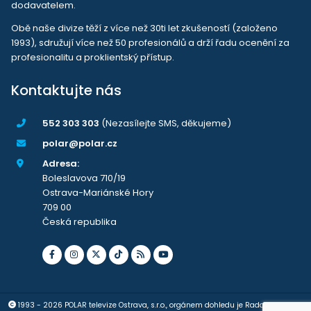
dodavatelem.
Obě naše divize těží z více než 30ti let zkušeností (založeno
1993), sdružují více než 50 profesionálů a drží řadu ocenění za
profesionalitu a proklientský přístup.
Kontaktujte nás
552 303 303
(Nezasílejte SMS, děkujeme)
polar@polar.cz
Adresa:
Boleslavova 710/19
Ostrava-Mariánské Hory
709 00
Česká republika
1993 - 2026 POLAR televize Ostrava, s.r.o., orgánem dohledu je Rada pro