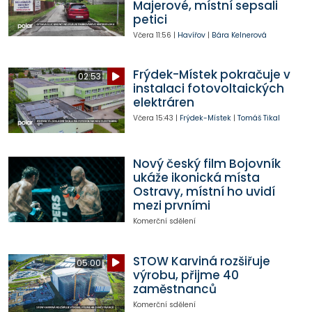
Majerové, místní sepsali
petici
Včera
11:56
|
Havířov
|
Bára Kelnerová
Frýdek-Místek pokračuje v
02:53
instalaci fotovoltaických
elektráren
Včera
15:43
|
Frýdek-Místek
|
Tomáš Tikal
Nový český film Bojovník
ukáže ikonická místa
Ostravy, místní ho uvidí
mezi prvními
Komerční sdělení
STOW Karviná rozšiřuje
05:00
výrobu, přijme 40
zaměstnanců
Komerční sdělení