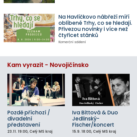
Na Havlíčkovo nábřeží míří
oblíbené Trhy, co se hledají.
Přivezou novinky i více než
čtyřicet stánků
Komerční sdělení
Kam vyrazit - Novojičínsko
Pozdě příchozí /
Iva Bittová & Duo
divadelní
Jedlinský-
představení
Fischer/koncert
23.11.
19:00
, Celý MS kraj
15.9.
18:00
, Celý MS kraj