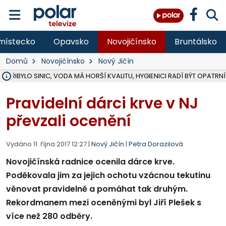
místecko
Opavsko
Novojičínsko
Bruntálsko
Domů
Novojičínsko
Nový Jičín
Ě PŘIBYLO SINIC, VODA MÁ HORŠÍ KVALITU, HYGIENICI RADÍ BÝT OPATRNÍ
ÚOHS DAL ZÁTORU POKUTU 100 000 ZA CHYBY V ZAKÁZCE NA OBN
AREÁL LODIČEK V KARVINÉ SE PŘIPRAVUJE NA VELKOU REKONSTRUKC
KARVINÁ ZNÁ BUDOUCÍ PODOBU AREÁLU LODIČKY V PARKU BOŽEN
CYKLISTU (74) SRAZIL V BRUNTÁLU KAMION, JE V OHROŽENÍ ŽIVOTA,
POLICIE HLEDÁ PŘÍPADNÉ SVĚDKY, KTEŘÍ POMŮŽOU OBJASNIT PRŮ
RADNÍ OSTRAVY A POSLANKYNĚ A. HOFFMANNOVÁ ZA PIRÁTY PODA
NA POSTUP MINISTERSTVA ŽIVOTNÍHO PROSTŘEDÍ V KAUZE HALDY 
MUŽ V PŘÍBOŘE SE VÁŽNĚ ZRANIL PŘI PRÁCI S ROZBRUŠOVAČKOU, I
SLEZSKÁ OSTRAVA PŘIPRAVUJE PROJEKTOVOU DOKUMENTACI PRO 
PODEZŘELÝ BALÍČEK ZASTAVIL PROVOZ NA NÁDRAŽÍ VE F-M, ČEKÁ 
CHLAPEČKA (2) V HAVÍŘOVĚ POKOUSAL PES, POLICIE HLEDÁ MAJITEL
MS KRAJ VYBUDUJE ZA 40 MILIONŮ V JABLUNKOVĚ NOVÝ MOST PŘES O
FOTBALISTA LAURI LAINE SE VRACÍ Z BANÍKU OSTRAVA NA PŮL ROK
F-M DOKONČIL VOLNOČASOVÝ AREÁL RIVKA PARK ZA 62 MILIONŮ,
Pravidelní dárci krve v NJ
převzali ocenění
Vydáno 11. října 2017 12:27 |
Nový Jičín
|
Petra Dorazilová
Novojičínská radnice ocenila dárce krve.
Poděkovala jim za jejich ochotu vzácnou tekutinu
věnovat pravidelně a pomáhat tak druhým.
Rekordmanem mezi oceněnými byl Jiří Plešek s
více než 280 odběry.