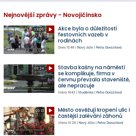
Nejnovější zprávy - Novojičínsko
Akce byla o důležitosti
03:06
festovních vazeb v
rodinách
Dnes
10:48
|
Nový Jičín
|
Petra Dorazilová
Stavba kašny na náměstí
03:24
se komplikuje, firma v
červnu převzala staveniště,
ale nepracuje
Včera
14:43
|
Studénka
|
Petra Dorazilová
Město osvěžují kropení ulic i
03:13
častější zalévání záhonů
Včera
10:28
|
Nový Jičín
|
Petra Dorazilová