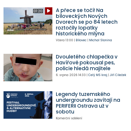
A přece se točí! Na
01:20
bíloveckých Nových
Dvorech se po 84 letech
roztočily lopatky
historického mlýna
Včera
13:00
|
Bílovec
|
Michal Slonina
Dvouletého chlapečka v
Havířově pokousal pes,
policie hledá majitele
6. srpna 2026
14:33
|
Celý MS kraj
|
Jiří Cileček
Legendy tuzemského
undergroundu zavítají na
PERIFERII Ostrava už v
sobotu
Komerční sdělení