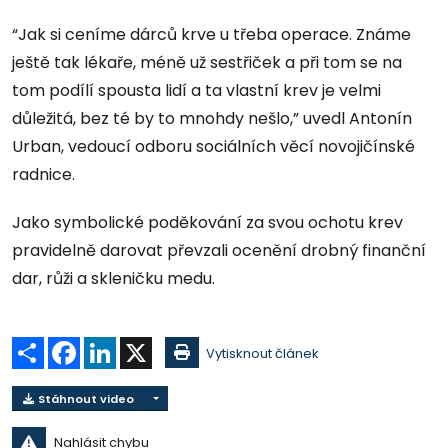
“Jak si ceníme dárců krve u třeba operace. Známe
ještě tak lékaře, méně už sestřiček a při tom se na
tom podílí spousta lidí a ta vlastní krev je velmi
důležitá, bez té by to mnohdy nešlo,” uvedl Antonín
Urban, vedoucí odboru sociálních věcí novojičínské
radnice.
Jako symbolické poděkování za svou ochotu krev
pravidelně darovat převzali ocenění drobný finanční
dar, růži a skleničku medu.
Sdílet
Facebook
LinkedIn
X
Vytisknout článek
Stáhnout video
Nahlásit chybu