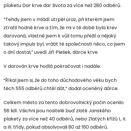
plaketu Dar krve dar života za více než 280 odběrů.
“Tehdy jsem v mládí utrpěl úraz, při kterém jsem
ztratil hodně krve a tím, že mi v té době byla krev
darovaná, vlastně jsem k vůli tomu přežil a nějaký
takový impuls byl, vrátit té společnosti něco, co jsem
o dní dostal,” uvedl Jiří Plešek, dárce krve.
V darován krve hodlá pokračovat i nadále.
“Říkal jsem si, že do toho důchodového věku bych
těch 555 odběrů chtěl dát,” dodal oceněný dárce.
Celkem město za tento dobrovolnický počin ocenilo
58 lidí. Všichni jsou nositelé buď zlaté Janského
plakety za více než 40 odběrů, nebo Zlatých křížů I., II.
a III. třídy, pokud absolvovali 80 až 160 odběrů.