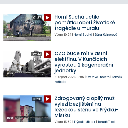
Horní Suchá uctila
01:37
památku obětí Životické
tragédie u muralu
Včera
10:24
|
Horní Suchá
|
Bára Kelnerová
OZO bude mít vlastní
02:44
elektřinu. V Kunčicích
vyrostou 2 kogenerační
jednotky
6. srpna 2026
10:06
|
Ostrava-město
|
Tomáš
Kořistka
Zdrogovaný a opilý muž
01:20
vylezl bez jištění na
lezeckou stěnu ve Frýdku-
Místku
Včera
15:39
|
Frýdek-Místek
|
Tomáš Tikal