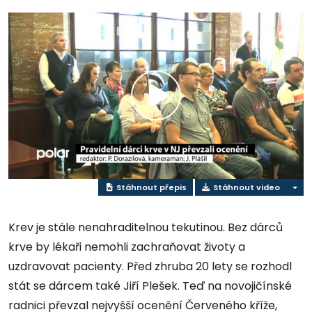
Přehrát
video
Stáhnout přepis
Stáhnout video
Krev je stále nenahraditelnou tekutinou. Bez dárců
krve by lékaři nemohli zachraňovat životy a
uzdravovat pacienty. Před zhruba 20 lety se rozhodl
stát se dárcem také Jiří Plešek. Teď na novojičínské
radnici převzal nejvyšší ocenění Červeného kříže,