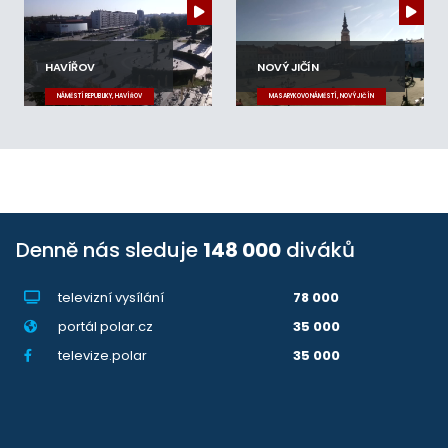
HAVÍŘOV
NOVÝ JIČÍN
NÁMĚSTÍ REPUBLIKY, HAVÍŘOV
MASARYKOVO NÁMĚSTÍ, NOVÝ JIČÍN
Denně nás sleduje
148 000
diváků
televizní vysílání
78 000
portál polar.cz
35 000
televize.polar
35 000