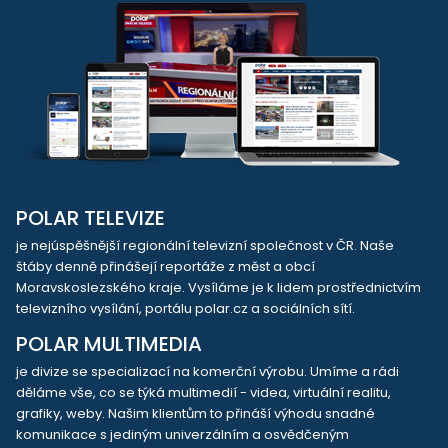
POLAR TELEVIZE
je nejúspěšnější regionální televizní společnost v ČR. Naše
štáby denně přinášejí reportáže z měst a obcí
Moravskoslezského kraje. Vysíláme je k lidem prostřednictvím
televizního vysílání, portálu polar.cz a sociálních sítí.
POLAR MULTIMEDIA
je divize se specializací na komerční výrobu. Umíme a rádi
děláme vše, co se týká multimedií - videa, virtuální realitu,
grafiky, weby. Našim klientům to přináší výhodu snadné
komunikace s jediným univerzálním a osvědčeným