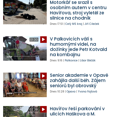
Motorkář se srazil s
osobním autem v centru
Havířova, stroj vyletěl ze
silnice na chodník
Dnes
17:51
|
Celý MS kraj
|
Jiří Cileček
V Palkovicích válí s
01:30
humornými videi, na
dožínky jede Petr Kotvald
na kombajnu
Dnes
9:16
|
Palkovice
|
Libor Běčák
Senior akademie v Opavě
02:50
zahájila další běh. Zájem
seniorů byl obrovský
Dnes
10:28
|
Opava
|
Yvona Fajtová
Havířov řeší parkování v
02:38
ulicích Haškova a M.