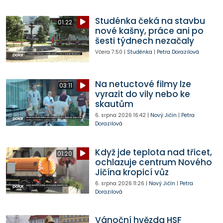
Studénka čeká na stavbu
01:22
nové kašny, práce ani po
šesti týdnech nezačaly
Včera
7:50
|
Studénka
|
Petra Dorazilová
Na netuctové filmy lze
03:11
vyrazit do vily nebo ke
skautům
6. srpna 2026
16:42
|
Nový Jičín
|
Petra
Dorazilová
Když jde teplota nad třicet,
01:20
ochlazuje centrum Nového
Jičína kropicí vůz
6. srpna 2026
11:26
|
Nový Jičín
|
Petra
Dorazilová
Vánoční hvězda HSF