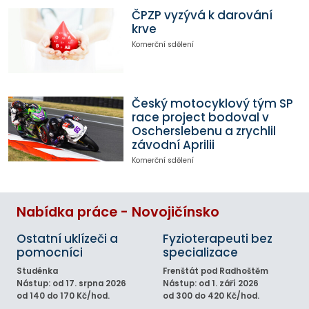
ČPZP vyzývá k darování
krve
Komerční sdělení
Český motocyklový tým SP
race project bodoval v
Oscherslebenu a zrychlil
závodní Aprilii
Komerční sdělení
Nabídka práce - Novojičínsko
Ostatní uklízeči a
Fyzioterapeuti bez
pomocníci
specializace
Studénka
Frenštát pod Radhoštěm
Nástup: od 17. srpna 2026
Nástup: od 1. září 2026
od 140 do 170 Kč/hod.
od 300 do 420 Kč/hod.