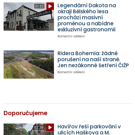
Legendární Dakota na
01:32
okraji Bělského lesa
prochází masivní
proměnou a nabídne
exkluzivní gastronomii
Komerční sdělení
Ridera Bohemia: žádné
porušení na naší straně.
Jen nezákonné šetření ČIŽP
Komerční sdělení
Doporučujeme
Havířov řeší parkování v
02:38
ulicích Haškova a M.