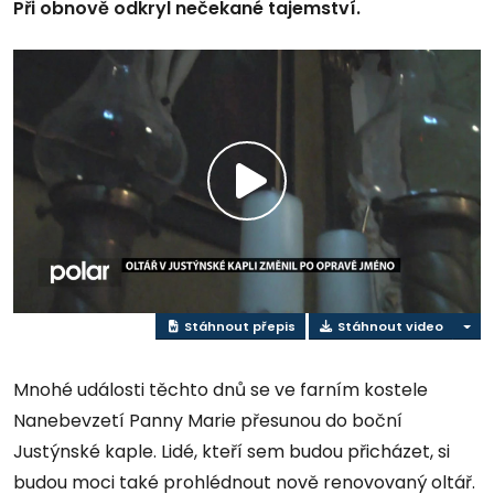
Při obnově odkryl nečekané tajemství.
Přehrát
video
Stáhnout přepis
Stáhnout video
Mnohé události těchto dnů se ve farním kostele
Nanebevzetí Panny Marie přesunou do boční
Justýnské kaple. Lidé, kteří sem budou přicházet, si
budou moci také prohlédnout nově renovovaný oltář.