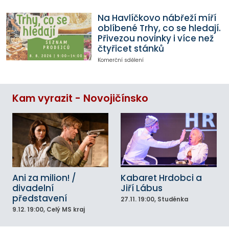
Na Havlíčkovo nábřeží míří
oblíbené Trhy, co se hledají.
Přivezou novinky i více než
čtyřicet stánků
Komerční sdělení
Kam vyrazit - Novojičínsko
Ani za milion! /
Kabaret Hrdobci a
divadelní
Jiří Lábus
představení
27.11.
19:00
, Studénka
9.12.
19:00
, Celý MS kraj