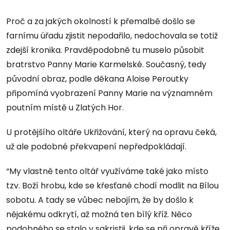
Proč a za jakých okolností k přemalbě došlo se
farnímu úřadu zjistit nepodařilo, nedochovala se totiž
zdejší kronika. Pravděpodobně tu muselo působit
bratrstvo Panny Marie Karmelské. Současný, tedy
původní obraz, podle děkana Aloise Peroutky
připomíná vyobrazení Panny Marie na významném
poutním místě u Zlatých Hor.
U protějšího oltáře Ukřižování, který na opravu čeká,
už ale podobné překvapení nepředpokládají.
“My vlastně tento oltář využíváme také jako místo
tzv. Boží hrobu, kde se křesťané chodí modlit na Bílou
sobotu. A tady se vůbec nebojím, že by došlo k
nějakému odkrytí, až možná ten bílý kříž. Něco
podobného se stalo v sakristii, kde se při opravě kříže