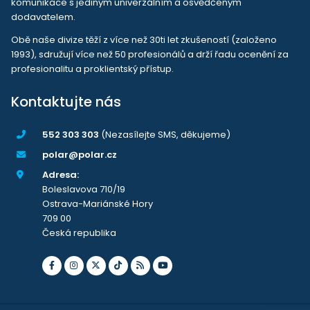
komunikace s jediným univerzálním a osvědčeným
dodavatelem.
Obě naše divize těží z více než 30ti let zkušeností (založeno
1993), sdružují více než 50 profesionálů a drží řadu ocenění za
profesionalitu a proklientský přístup.
Kontaktujte nás
552 303 303
(Nezasílejte SMS, děkujeme)
polar@polar.cz
Adresa:
Boleslavova 710/19
Ostrava-Mariánské Hory
709 00
Česká republika