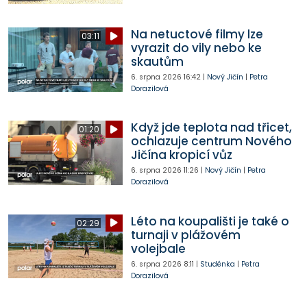
Na netuctové filmy lze
03:11
vyrazit do vily nebo ke
skautům
6. srpna 2026
16:42
|
Nový Jičín
|
Petra
Dorazilová
Když jde teplota nad třicet,
01:20
ochlazuje centrum Nového
Jičína kropicí vůz
6. srpna 2026
11:26
|
Nový Jičín
|
Petra
Dorazilová
Léto na koupališti je také o
02:29
turnaji v plážovém
volejbale
6. srpna 2026
8:11
|
Studénka
|
Petra
Dorazilová