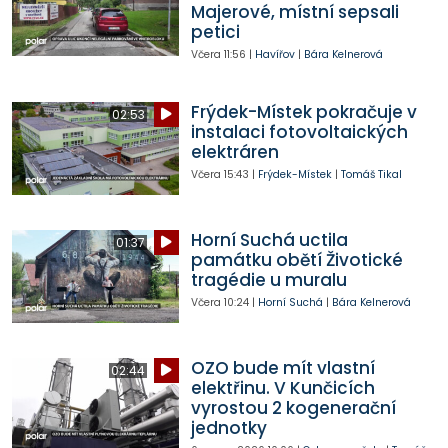
Majerové, místní sepsali
petici
Včera
11:56
|
Havířov
|
Bára Kelnerová
Frýdek-Místek pokračuje v
02:53
instalaci fotovoltaických
elektráren
Včera
15:43
|
Frýdek-Místek
|
Tomáš Tikal
Horní Suchá uctila
01:37
památku obětí Životické
tragédie u muralu
Včera
10:24
|
Horní Suchá
|
Bára Kelnerová
OZO bude mít vlastní
02:44
elektřinu. V Kunčicích
vyrostou 2 kogenerační
jednotky