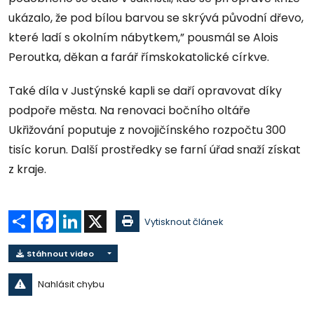
ukázalo, že pod bílou barvou se skrývá původní dřevo,
které ladí s okolním nábytkem,” pousmál se Alois
Peroutka, děkan a farář římskokatolické církve.
Také díla v Justýnské kapli se daří opravovat díky
podpoře města. Na renovaci bočního oltáře
Ukřižování poputuje z novojičínského rozpočtu 300
tisíc korun. Další prostředky se farní úřad snaží získat
z kraje.
Sdílet
Facebook
LinkedIn
X
Vytisknout článek
Stáhnout video
Nahlásit chybu