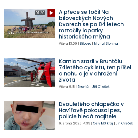
A přece se točí! Na
01:20
bíloveckých Nových
Dvorech se po 84 letech
roztočily lopatky
historického mlýna
Včera
13:00
|
Bílovec
|
Michal Slonina
Kamion srazil v Bruntálu
74letého cyklistu, ten přišel
o nohu a je v ohrožení
života
Včera
9:18
|
Bruntál
|
Jiří Cileček
Dvouletého chlapečka v
Havířově pokousal pes,
policie hledá majitele
6. srpna 2026
14:33
|
Celý MS kraj
|
Jiří Cileček