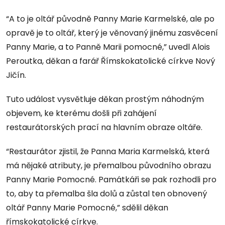
“A to je oltář původně Panny Marie Karmelské, ale po
opravě je to oltář, který je věnovaný jinému zasvěcení
Panny Marie, a to Panně Marii pomocné,” uvedl Alois
Peroutka, děkan a farář Římskokatolické církve Nový
Jičín.
Tuto událost vysvětluje děkan prostým náhodným
objevem, ke kterému došli při zahájení
restaurátorských prací na hlavním obraze oltáře.
“Restaurátor zjistil, že Panna Maria Karmelská, která
má nějaké atributy, je přemalbou původního obrazu
Panny Marie Pomocné. Památkáři se pak rozhodli pro
to, aby ta přemalba šla dolů a zůstal ten obnovený
oltář Panny Marie Pomocné,” sdělil děkan
římskokatolické církve.