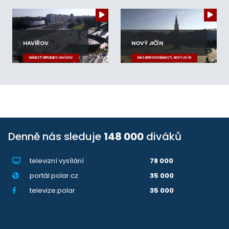
HAVÍŘOV
NOVÝ JIČÍN
NÁMĚSTÍ REPUBLIKY, HAVÍŘOV
MASARYKOVO NÁMĚSTÍ, NOVÝ JIČÍN
Denně nás sleduje
148 000
diváků
televizní vysílání
78 000
portál polar.cz
35 000
televize.polar
35 000