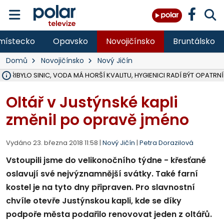
místecko
Opavsko
Novojičínsko
Bruntálsko
Domů
Novojičínsko
Nový Jičín
Ě PŘIBYLO SINIC, VODA MÁ HORŠÍ KVALITU, HYGIENICI RADÍ BÝT OPATRNÍ
ÚOHS DAL ZÁTORU POKUTU 100 000 ZA CHYBY V ZAKÁZCE NA OBN
AREÁL LODIČEK V KARVINÉ SE PŘIPRAVUJE NA VELKOU REKONSTRUKC
KARVINÁ ZNÁ BUDOUCÍ PODOBU AREÁLU LODIČKY V PARKU BOŽEN
CYKLISTU (74) SRAZIL V BRUNTÁLU KAMION, JE V OHROŽENÍ ŽIVOTA,
POLICIE HLEDÁ PŘÍPADNÉ SVĚDKY, KTEŘÍ POMŮŽOU OBJASNIT PRŮ
RADNÍ OSTRAVY A POSLANKYNĚ A. HOFFMANNOVÁ ZA PIRÁTY PODA
NA POSTUP MINISTERSTVA ŽIVOTNÍHO PROSTŘEDÍ V KAUZE HALDY 
MUŽ V PŘÍBOŘE SE VÁŽNĚ ZRANIL PŘI PRÁCI S ROZBRUŠOVAČKOU, I
SLEZSKÁ OSTRAVA PŘIPRAVUJE PROJEKTOVOU DOKUMENTACI PRO 
PODEZŘELÝ BALÍČEK ZASTAVIL PROVOZ NA NÁDRAŽÍ VE F-M, ČEKÁ 
CHLAPEČKA (2) V HAVÍŘOVĚ POKOUSAL PES, POLICIE HLEDÁ MAJITEL
MS KRAJ VYBUDUJE ZA 40 MILIONŮ V JABLUNKOVĚ NOVÝ MOST PŘES O
FOTBALISTA LAURI LAINE SE VRACÍ Z BANÍKU OSTRAVA NA PŮL ROK
F-M DOKONČIL VOLNOČASOVÝ AREÁL RIVKA PARK ZA 62 MILIONŮ,
Oltář v Justýnské kapli
změnil po opravě jméno
Vydáno 23. března 2018 11:58 |
Nový Jičín
|
Petra Dorazilová
Vstoupili jsme do velikonočního týdne - křesťané
oslavují své nejvýznamnější svátky. Také farní
kostel je na tyto dny připraven. Pro slavnostní
chvíle otevře Justýnskou kapli, kde se díky
podpoře města podařilo renovovat jeden z oltářů.