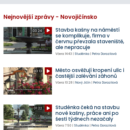
Nejnovější zprávy - Novojičínsko
Stavba kašny na náměstí
03:24
se komplikuje, firma v
červnu převzala staveniště,
ale nepracuje
Včera
14:43
|
Studénka
|
Petra Dorazilová
Město osvěžují kropení ulic i
03:13
častější zalévání záhonů
Včera
10:28
|
Nový Jičín
|
Petra Dorazilová
Studénka čeká na stavbu
01:22
nové kašny, práce ani po
šesti týdnech nezačaly
Včera
7:50
|
Studénka
|
Petra Dorazilová