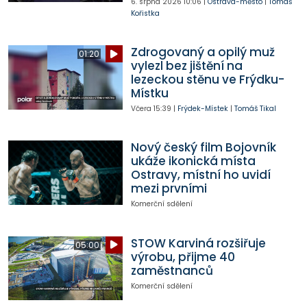
6. srpna 2026
10:06
|
Ostrava-město
|
Tomáš
Kořistka
Zdrogovaný a opilý muž
01:20
vylezl bez jištění na
lezeckou stěnu ve Frýdku-
Místku
Včera
15:39
|
Frýdek-Místek
|
Tomáš Tikal
Nový český film Bojovník
ukáže ikonická místa
Ostravy, místní ho uvidí
mezi prvními
Komerční sdělení
STOW Karviná rozšiřuje
05:00
výrobu, přijme 40
zaměstnanců
Komerční sdělení