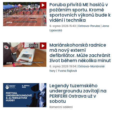
Poruba přivítá ME hasičů v
01:31
požárním sportu. Kromě
sportovních výkonů bude k
vidění i technika
6. srpna 2026
15:43
|
Ostrava-Poruba
|
Jana
Lipowská
Mariánskohorská radnice
01:56
má nový externí
defibrilátor. Může zachránit
život během několika minut
6. srpna 2026
19:04
|
Ostrava-Mariánské
hory
|
Yvona Fajtová
Legendy tuzemského
undergroundu zavítají na
PERIFERII Ostrava už v
sobotu
Komerční sdělení