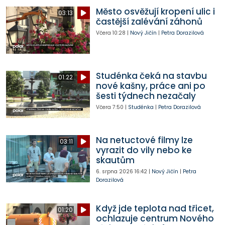
Město osvěžují kropení ulic i
03:13
častější zalévání záhonů
Včera
10:28
|
Nový Jičín
|
Petra Dorazilová
Studénka čeká na stavbu
01:22
nové kašny, práce ani po
šesti týdnech nezačaly
Včera
7:50
|
Studénka
|
Petra Dorazilová
Na netuctové filmy lze
03:11
vyrazit do vily nebo ke
skautům
6. srpna 2026
16:42
|
Nový Jičín
|
Petra
Dorazilová
Když jde teplota nad třicet,
01:20
ochlazuje centrum Nového