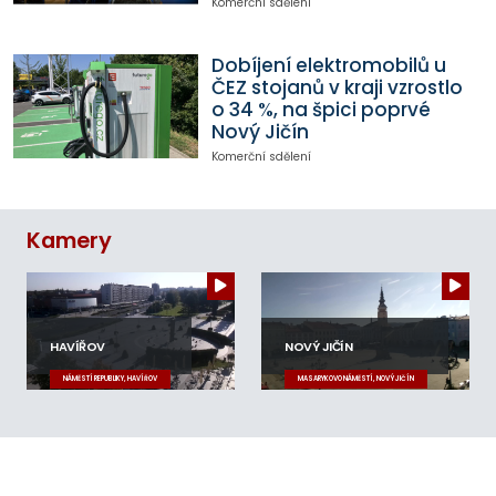
Komerční sdělení
Dobíjení elektromobilů u
ČEZ stojanů v kraji vzrostlo
o 34 %, na špici poprvé
Nový Jičín
Komerční sdělení
Kamery
HAVÍŘOV
NOVÝ JIČÍN
NÁMĚSTÍ REPUBLIKY, HAVÍŘOV
MASARYKOVO NÁMĚSTÍ, NOVÝ JIČÍN