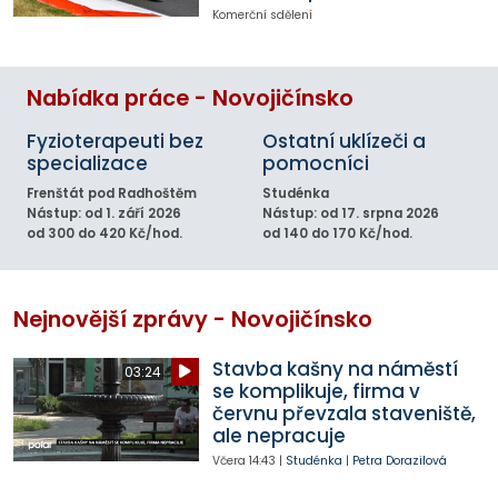
Komerční sdělení
Nabídka práce - Novojičínsko
Fyzioterapeuti bez
Ostatní uklízeči a
specializace
pomocníci
Frenštát pod Radhoštěm
Studénka
Nástup: od 1. září 2026
Nástup: od 17. srpna 2026
od 300 do 420 Kč/hod.
od 140 do 170 Kč/hod.
Nejnovější zprávy - Novojičínsko
Stavba kašny na náměstí
03:24
se komplikuje, firma v
červnu převzala staveniště,
ale nepracuje
Včera
14:43
|
Studénka
|
Petra Dorazilová