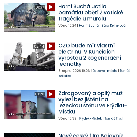
Horní Suchá uctila
01:37
památku obětí Životické
tragédie u muralu
Včera
10:24
|
Horní Suchá
|
Bára Kelnerová
OZO bude mít vlastní
02:44
elektřinu. V Kunčicích
vyrostou 2 kogenerační
jednotky
6. srpna 2026
10:06
|
Ostrava-město
|
Tomáš
Kořistka
Zdrogovaný a opilý muž
01:20
vylezl bez jištění na
lezeckou stěnu ve Frýdku-
Místku
Včera
15:39
|
Frýdek-Místek
|
Tomáš Tikal
Nový český film Bojovník