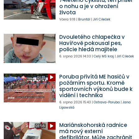
o nohu a je v ohrožení
života
Včera
9:18
|
Bruntál
|
Jiří Cileček
Dvouletého chlapečka v
Havířově pokousal pes,
policie hledá majitele
6. srpna 2026
14:33
|
Celý MS kraj
|
Jiří Cileček
Poruba přivítá ME hasičů v
01:31
požárním sportu. Kromě
sportovních výkonů bude k
vidění i technika
6. srpna 2026
15:43
|
Ostrava-Poruba
|
Jana
Lipowská
Mariánskohorská radnice
01:56
má nový externí
defibrilátor. Může zachránit