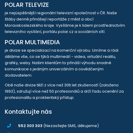
POLAR TELEVIZE
je nejúspěšnější regionální televizní společnost v ČR. Naše
štáby denně přinášejí reportáže z měst a obcí
Moravskoslezského kraje. Vysíláme je k lidem prostřednictvím
televizního vysílání, portálu polar.cz a sociálních sítí.
POLAR MULTIMEDIA
je divize se specializací na komerční výrobu. Umíme a rádi
děláme vše, co se týká multimedií - videa, virtuální realitu,
grafiky, weby. Našim klientům to přináší výhodu snadné
komunikace s jediným univerzálním a osvědčeným
dodavatelem.
Obě naše divize těží z více než 30ti let zkušeností (založeno
1993), sdružují více než 50 profesionálů a drží řadu ocenění za
profesionalitu a proklientský přístup.
Kontaktujte nás
552 303 303
(Nezasílejte SMS, děkujeme)