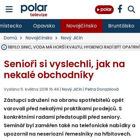
místecko
Opavsko
Novojičínsko
Bruntálsko
Domů
Novojičínsko
Nový Jičín
Ě PŘIBYLO SINIC, VODA MÁ HORŠÍ KVALITU, HYGIENICI RADÍ BÝT OPATRNÍ
ÚOHS DAL ZÁTORU POKUTU 100 000 ZA CHYBY V ZAKÁZCE NA OBN
AREÁL LODIČEK V KARVINÉ SE PŘIPRAVUJE NA VELKOU REKONSTRUKC
KARVINÁ ZNÁ BUDOUCÍ PODOBU AREÁLU LODIČKY V PARKU BOŽEN
CYKLISTU (74) SRAZIL V BRUNTÁLU KAMION, JE V OHROŽENÍ ŽIVOTA,
POLICIE HLEDÁ PŘÍPADNÉ SVĚDKY, KTEŘÍ POMŮŽOU OBJASNIT PRŮ
RADNÍ OSTRAVY A POSLANKYNĚ A. HOFFMANNOVÁ ZA PIRÁTY PODA
NA POSTUP MINISTERSTVA ŽIVOTNÍHO PROSTŘEDÍ V KAUZE HALDY 
MUŽ V PŘÍBOŘE SE VÁŽNĚ ZRANIL PŘI PRÁCI S ROZBRUŠOVAČKOU, I
SLEZSKÁ OSTRAVA PŘIPRAVUJE PROJEKTOVOU DOKUMENTACI PRO 
PODEZŘELÝ BALÍČEK ZASTAVIL PROVOZ NA NÁDRAŽÍ VE F-M, ČEKÁ 
CHLAPEČKA (2) V HAVÍŘOVĚ POKOUSAL PES, POLICIE HLEDÁ MAJITEL
MS KRAJ VYBUDUJE ZA 40 MILIONŮ V JABLUNKOVĚ NOVÝ MOST PŘES O
FOTBALISTA LAURI LAINE SE VRACÍ Z BANÍKU OSTRAVA NA PŮL ROK
F-M DOKONČIL VOLNOČASOVÝ AREÁL RIVKA PARK ZA 62 MILIONŮ,
Senioři si vyslechli, jak na
nekalé obchodníky
Vydáno 5. května 2018 16:46 |
Nový Jičín
|
Petra Dorazilová
Zástupci sdružení na obranu spotřebitelů opět
varovali před nekalými praktikami prodejců. S
konkrétními radami předstoupili před seniory.
Seminář byl zaměřen také na telefonické nabídky a
upozornil na neseriozní řemeslníky na hřbitovech.