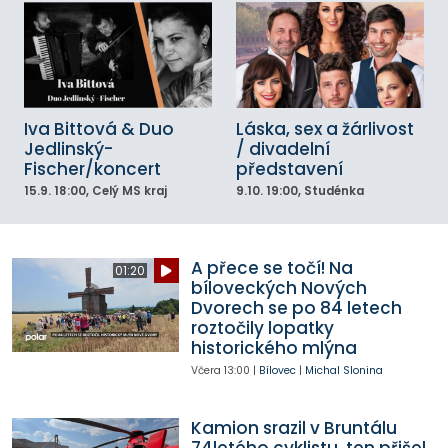
Iva Bittová & Duo
Láska, sex a žárlivost
Jedlinský-
/ divadelní
Fischer/koncert
představení
15.9.
18:00
, Celý MS kraj
9.10.
19:00
, Studénka
A přece se točí! Na
01:20
bíloveckých Nových
Dvorech se po 84 letech
roztočily lopatky
historického mlýna
Včera
13:00
|
Bílovec
|
Michal Slonina
Kamion srazil v Bruntálu
74letého cyklistu, ten přišel