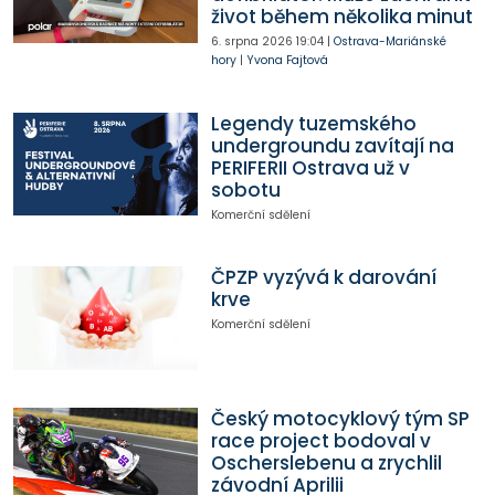
život během několika minut
6. srpna 2026
19:04
|
Ostrava-Mariánské
hory
|
Yvona Fajtová
Legendy tuzemského
undergroundu zavítají na
PERIFERII Ostrava už v
sobotu
Komerční sdělení
ČPZP vyzývá k darování
krve
Komerční sdělení
Český motocyklový tým SP
race project bodoval v
Oscherslebenu a zrychlil
závodní Aprilii