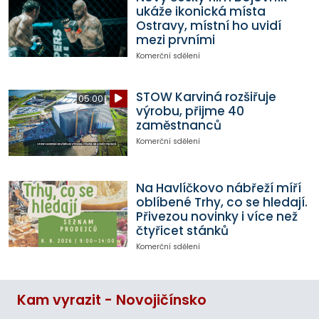
ukáže ikonická místa
Ostravy, místní ho uvidí
mezi prvními
Komerční sdělení
STOW Karviná rozšiřuje
05:00
výrobu, přijme 40
zaměstnanců
Komerční sdělení
Na Havlíčkovo nábřeží míří
oblíbené Trhy, co se hledají.
Přivezou novinky i více než
čtyřicet stánků
Komerční sdělení
Kam vyrazit - Novojičínsko