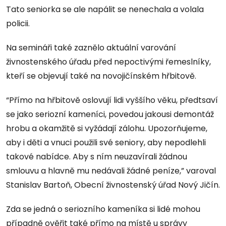
Tato seniorka se ale napálit se nenechala a volala
policii.
Na semináři také zaznělo aktuální varování
živnostenského úřadu před nepoctivými řemeslníky,
kteří se objevují také na novojičínském hřbitově.
“Přímo na hřbitově oslovují lidi vyššího věku, předtsaví
se jako seriozní kameníci, povedou jakousi demontáž
hrobu a okamžitě si vyžádají zálohu. Upozorňujeme,
aby i děti a vnuci použili své seniory, aby nepodlehli
takové nabídce. Aby s ním neuzavírali žádnou
smlouvu a hlavně mu nedávali žádné peníze,” varoval
Stanislav Bartoň, Obecní živnostenský úřad Nový Jičín.
Zda se jedná o seriozního kameníka si lidé mohou
případně ověřit také přímo na místě u správy