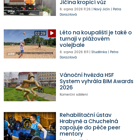
Jičína kropicí vůz
6. srpna 2026
11:26
|
Nový Jičín
|
Petra
Dorazilová
Léto na koupališti je také o
02:29
turnaji v plážovém
volejbale
6. srpna 2026
8:11
|
Studénka
|
Petra
Dorazilová
Vánoční hvězda HSF
System vyhrála BIM Awards
2026
Komerční sdělení
Rehabilitační ústav
Hrabyně a Chuchelná
zapojuje do péče peer
mentory