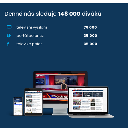
Denně nás sleduje
148 000
diváků
televizní vysílání
78 000
portál polar.cz
35 000
televize.polar
35 000