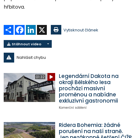
hřbitova.
Sdílet
Facebook
LinkedIn
X
Vytisknout článek
Stáhnout video
Nahlásit chybu
Legendární Dakota na
01:32
okraji Bělského lesa
prochází masivní
proměnou a nabídne
exkluzivní gastronomii
Komerční sdělení
Ridera Bohemia: žádné
porušení na naší straně.
Jen nezákonné šetření ČIŽP