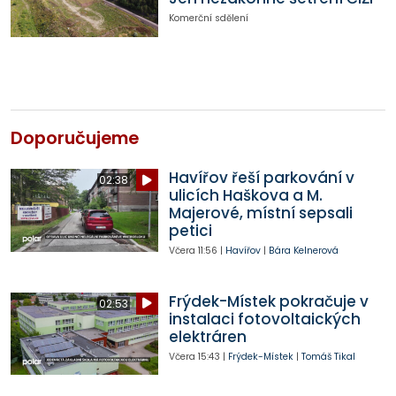
Komerční sdělení
Doporučujeme
Havířov řeší parkování v
02:38
ulicích Haškova a M.
Majerové, místní sepsali
petici
Včera
11:56
|
Havířov
|
Bára Kelnerová
Frýdek-Místek pokračuje v
02:53
instalaci fotovoltaických
elektráren
Včera
15:43
|
Frýdek-Místek
|
Tomáš Tikal