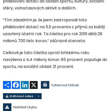
přidělování dotací do oblasti sportu, kultury, sociální
sféry, volnočasových aktivit a dalších.
“Tím zásadním je, že jsem zastropovali toto
přidělování dotací na 5,5 procenta z příjmů za každý
uzavřený účetní rok. Ta částka pro rok 2019 dělá 26
milionů 700 tisíc korun,” zdůraznil starosta.
Celkově je tato částka oproti loňskému roku
navýšena o 4,4 miliony korun. 65 procent poputuje do
sportu, na sociální oblast 21 procent.
Sdílet
Facebook
LinkedIn
X
Vytisknout článek
Stáhnout video
Nahlásit chybu