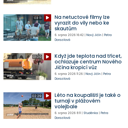
Na netuctové filmy lze
03:11
vyrazit do vily nebo ke
skautům
6. srpna 2026
16:42
|
Nový Jičín
|
Petra
Dorazilová
Když jde teplota nad třicet,
01:20
ochlazuje centrum Nového
Jičína kropicí vůz
6. srpna 2026
11:26
|
Nový Jičín
|
Petra
Dorazilová
Léto na koupališti je také o
02:29
turnaji v plážovém
volejbale
6. srpna 2026
8:11
|
Studénka
|
Petra
Dorazilová