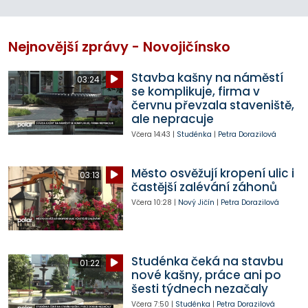
Nejnovější zprávy - Novojičínsko
Stavba kašny na náměstí
03:24
se komplikuje, firma v
červnu převzala staveniště,
ale nepracuje
Včera
14:43
|
Studénka
|
Petra Dorazilová
Město osvěžují kropení ulic i
03:13
častější zalévání záhonů
Včera
10:28
|
Nový Jičín
|
Petra Dorazilová
Studénka čeká na stavbu
01:22
nové kašny, práce ani po
šesti týdnech nezačaly
Včera
7:50
|
Studénka
|
Petra Dorazilová