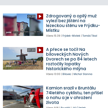
Zdrogovaný a opilý muž
01:20
vylezl bez jištění na
lezeckou stěnu ve Frýdku-
Místku
Včera
15:39
|
Frýdek-Místek
|
Tomáš Tikal
A přece se točí! Na
01:20
bíloveckých Nových
Dvorech se po 84 letech
roztočily lopatky
historického mlýna
Včera
13:00
|
Bílovec
|
Michal Slonina
Kamion srazil v Bruntálu
74letého cyklistu, ten přišel
o nohu a je v ohrožení
života
Včera
9:18
|
Bruntál
|
Jiří Cileček