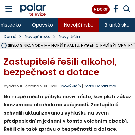
místecko
Opavsko
Novojičínsko
Bruntálsko
Domů
Novojičínsko
Nový Jičín
Ě PŘIBYLO SINIC, VODA MÁ HORŠÍ KVALITU, HYGIENICI RADÍ BÝT OPATRNÍ
ÚOHS DAL ZÁTORU POKUTU 100 000 ZA CHYBY V ZAKÁZCE NA OBN
AREÁL LODIČEK V KARVINÉ SE PŘIPRAVUJE NA VELKOU REKONSTRUKC
KARVINÁ ZNÁ BUDOUCÍ PODOBU AREÁLU LODIČKY V PARKU BOŽEN
CYKLISTU (74) SRAZIL V BRUNTÁLU KAMION, JE V OHROŽENÍ ŽIVOTA,
POLICIE HLEDÁ PŘÍPADNÉ SVĚDKY, KTEŘÍ POMŮŽOU OBJASNIT PRŮ
RADNÍ OSTRAVY A POSLANKYNĚ A. HOFFMANNOVÁ ZA PIRÁTY PODA
NA POSTUP MINISTERSTVA ŽIVOTNÍHO PROSTŘEDÍ V KAUZE HALDY 
MUŽ V PŘÍBOŘE SE VÁŽNĚ ZRANIL PŘI PRÁCI S ROZBRUŠOVAČKOU, I
SLEZSKÁ OSTRAVA PŘIPRAVUJE PROJEKTOVOU DOKUMENTACI PRO 
PODEZŘELÝ BALÍČEK ZASTAVIL PROVOZ NA NÁDRAŽÍ VE F-M, ČEKÁ 
CHLAPEČKA (2) V HAVÍŘOVĚ POKOUSAL PES, POLICIE HLEDÁ MAJITEL
MS KRAJ VYBUDUJE ZA 40 MILIONŮ V JABLUNKOVĚ NOVÝ MOST PŘES O
FOTBALISTA LAURI LAINE SE VRACÍ Z BANÍKU OSTRAVA NA PŮL ROK
F-M DOKONČIL VOLNOČASOVÝ AREÁL RIVKA PARK ZA 62 MILIONŮ,
Zastupitelé řešili alkohol,
bezpečnost a dotace
Vydáno 18. června 2018 16:35 |
Nový Jičín
|
Petra Dorazilová
Na mapě města přibylo nové místo, kde platí zákaz
konzumace alkoholu na veřejnosti. Zastupitelé
schválili aktualizovanou vyhlášku na svém
předposledním jednání v tomto volebním období.
Řešili ale také zprávu o bezpečnosti a dotace.