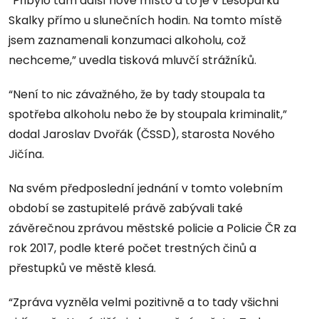
“Přibylo tam další nové místo a to je v Lesoparku
Skalky přímo u slunečních hodin. Na tomto místě
jsem zaznamenali konzumaci alkoholu, což
nechceme,” uvedla tisková mluvčí strážníků.
“Není to nic závažného, že by tady stoupala ta
spotřeba alkoholu nebo že by stoupala kriminalit,”
dodal Jaroslav Dvořák (ČSSD), starosta Nového
Jičína.
Na svém předposlední jednání v tomto volebním
období se zastupitelé právě zabývali také
závěrečnou zprávou městské policie a Policie ČR za
rok 2017, podle které počet trestných činů a
přestupků ve městě klesá.
“Zpráva vyzněla velmi pozitivně a to tady všichni