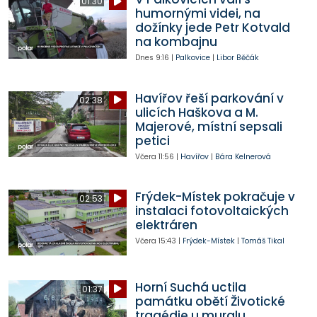
01:30
humornými videi, na
dožínky jede Petr Kotvald
na kombajnu
Dnes
9:16
|
Palkovice
|
Libor Běčák
Havířov řeší parkování v
02:38
ulicích Haškova a M.
Majerové, místní sepsali
petici
Včera
11:56
|
Havířov
|
Bára Kelnerová
Frýdek-Místek pokračuje v
02:53
instalaci fotovoltaických
elektráren
Včera
15:43
|
Frýdek-Místek
|
Tomáš Tikal
Horní Suchá uctila
01:37
památku obětí Životické
tragédie u muralu