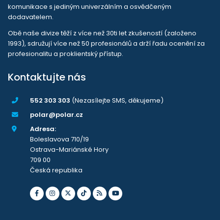
komunikace s jediným univerzálním a osvědčeným
dodavatelem.
Obě naše divize těží z více než 30ti let zkušeností (založeno
1993), sdružují více než 50 profesionálů a drží řadu ocenění za
profesionalitu a proklientský přístup.
Kontaktujte nás
552 303 303
(Nezasílejte SMS, děkujeme)
polar@polar.cz
Adresa:
Boleslavova 710/19
Ostrava-Mariánské Hory
709 00
Česká republika