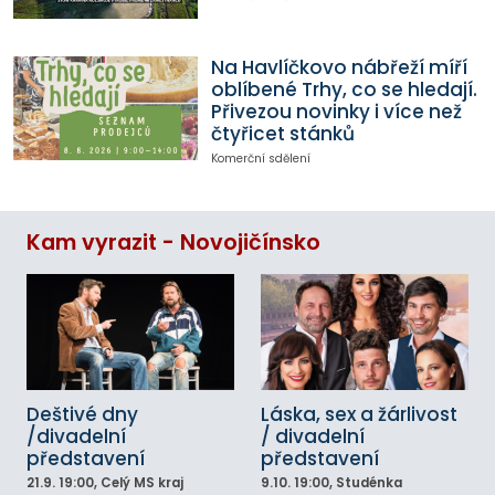
Na Havlíčkovo nábřeží míří
oblíbené Trhy, co se hledají.
Přivezou novinky i více než
čtyřicet stánků
Komerční sdělení
Kam vyrazit - Novojičínsko
Deštivé dny
Láska, sex a žárlivost
/divadelní
/ divadelní
představení
představení
21.9.
19:00
, Celý MS kraj
9.10.
19:00
, Studénka