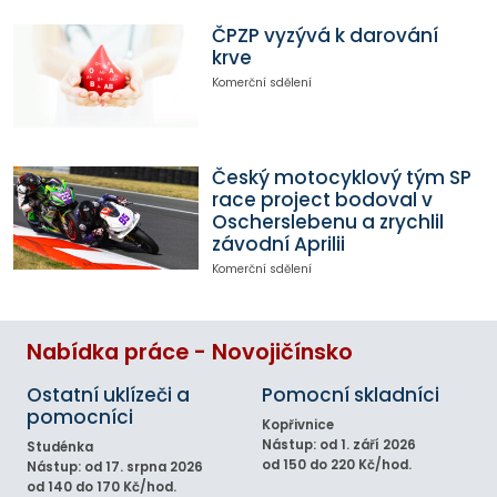
ČPZP vyzývá k darování
krve
Komerční sdělení
Český motocyklový tým SP
race project bodoval v
Oscherslebenu a zrychlil
závodní Aprilii
Komerční sdělení
Nabídka práce - Novojičínsko
Ostatní uklízeči a
Pomocní skladníci
pomocníci
Kopřivnice
Nástup: od 1. září 2026
Studénka
od 150 do 220 Kč/hod.
Nástup: od 17. srpna 2026
od 140 do 170 Kč/hod.