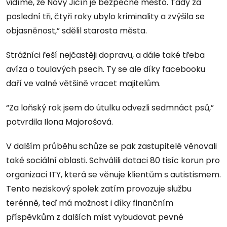
vidíme, že Nový Jičín je bezpečné město. Tady za
poslední tři, čtyři roky ubylo kriminality a zvýšila se
objasněnost,” sdělil starosta města.
Strážníci řeší nejčastěji dopravu, a dále také třeba
avíza o toulavých psech. Ty se ale díky facebooku
daří ve valné většině vracet majitelům.
“Za loňský rok jsem do útulku odvezli sedmnáct psů,”
potvrdila Ilona Majorošová.
V dalším průběhu schůze se pak zastupitelé věnovali
také sociální oblasti. Schválili dotaci 80 tisíc korun pro
organizaci ITY, která se věnuje klientům s autistismem.
Tento neziskový spolek zatím provozuje službu
terénně, teď má možnost i díky finančním
příspěvkům z dalších míst vybudovat pevné