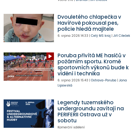
Dvouletého chlapečka v
Havířově pokousal pes,
policie hledá majitele
6. srpna 2026
14:33
|
Celý MS kraj
|
Jiří Cileček
Poruba přivítá ME hasičů v
01:31
požárním sportu. Kromě
sportovních výkonů bude k
vidění i technika
6. srpna 2026
15:43
|
Ostrava-Poruba
|
Jana
Lipowská
Legendy tuzemského
undergroundu zavítají na
PERIFERII Ostrava už v
sobotu
Komerční sdělení