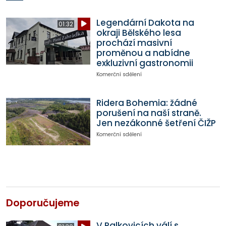
Legendární Dakota na
01:32
okraji Bělského lesa
prochází masivní
proměnou a nabídne
exkluzivní gastronomii
Komerční sdělení
Ridera Bohemia: žádné
porušení na naší straně.
Jen nezákonné šetření ČIŽP
Komerční sdělení
Doporučujeme
V Palkovicích válí s