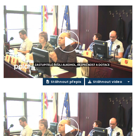
Přehrát
video
Stáhnout přepis
Stáhnout video
Přehrát