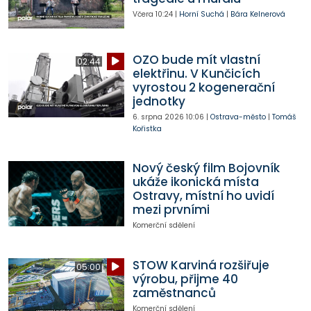
Včera
10:24
|
Horní Suchá
|
Bára Kelnerová
OZO bude mít vlastní
02:44
elektřinu. V Kunčicích
vyrostou 2 kogenerační
jednotky
6. srpna 2026
10:06
|
Ostrava-město
|
Tomáš
Kořistka
Nový český film Bojovník
ukáže ikonická místa
Ostravy, místní ho uvidí
mezi prvními
Komerční sdělení
STOW Karviná rozšiřuje
05:00
výrobu, přijme 40
zaměstnanců
Komerční sdělení