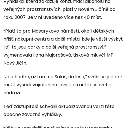
Vyhláška, která zakazuje konzumaci alkoholu na
veřejných prostranstvích, platí v Novém Jičíně od
roku 2007. Je v ní uvedeno více než 40 míst.
“Platí to pro Masarykovo náměstí, okolí dětských
hřišť, nákupní centra a další místa, kde je větší výskyt
lidí, to jsou parky a další veřejná prostranství,”
vyjmenovala Ilona Majorošová, tisková mluvčí MP
Nový Jičín.
“Já chodím, až tam na Salaš, do lesa,” svěřil se jeden z
mužů vysedávajících na lavičce u autobusového
nádraží.
Teď zastupitelé schválili aktualizovanou verzi této
obecně závazné vyhlášky.