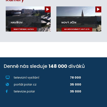
HAVÍŘOV
NOVÝ JIČÍN
NÁMĚSTÍ REPUBLIKY, HAVÍŘOV
MASARYKOVO NÁMĚSTÍ, NOVÝ JIČÍN
Denně nás sleduje
148 000
diváků
televizní vysílání
78 000
portál polar.cz
35 000
televize.polar
35 000