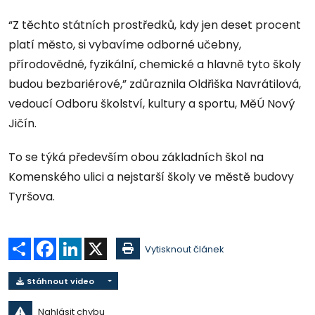
“Z těchto státních prostředků, kdy jen deset procent
platí město, si vybavíme odborné učebny,
přírodovědné, fyzikální, chemické a hlavně tyto školy
budou bezbariérové,” zdůraznila Oldřiška Navrátilová,
vedoucí Odboru školství, kultury a sportu, MěÚ Nový
Jičín.
To se týká především obou základních škol na
Komenského ulici a nejstarší školy ve městě budovy
Tyršova.
Sdílet
Facebook
LinkedIn
X
Vytisknout článek
Stáhnout video
Nahlásit chybu