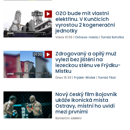
OZO bude mít vlastní
02:44
elektřinu. V Kunčicích
vyrostou 2 kogenerační
jednotky
Včera
10:06
|
Ostrava-město
|
Tomáš Kořistka
Zdrogovaný a opilý muž
01:20
vylezl bez jištění na
lezeckou stěnu ve Frýdku-
Místku
Dnes
15:39
|
Frýdek-Místek
|
Tomáš Tikal
Nový český film Bojovník
ukáže ikonická místa
Ostravy, místní ho uvidí
mezi prvními
Komerční sdělení