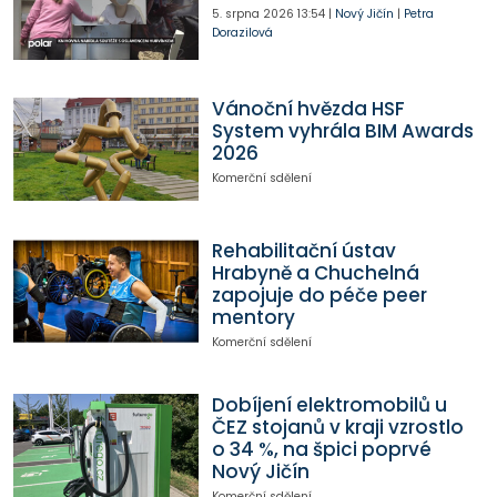
5. srpna 2026
13:54
|
Nový Jičín
|
Petra
Dorazilová
Vánoční hvězda HSF
System vyhrála BIM Awards
2026
Komerční sdělení
Rehabilitační ústav
Hrabyně a Chuchelná
zapojuje do péče peer
mentory
Komerční sdělení
Dobíjení elektromobilů u
ČEZ stojanů v kraji vzrostlo
o 34 %, na špici poprvé
Nový Jičín
Komerční sdělení