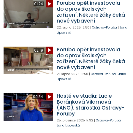
Poruba opět investovala
01:24
do oprav školských
zařízení. Některé žáky čeká
nové vybavení
22. srpna 2025
12:50
|
Ostrava-Poruba
|
Jana
Lipowská
Poruba opět investovala
02:19
do oprav školských
zařízení. Některé žáky čeká
nové vybavení
21. srpna 2025
16:50
|
Ostrava-Poruba
|
Jana
Lipowská
Hosté ve studiu: Lucie
09:34
Baránková Vilamová
(ANO), starostka Ostravy-
Poruby
25. prosince 2025
17:32
|
Ostrava-Poruba
|
Jana Lipowská