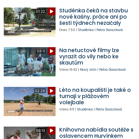
Studénka čeká na stavbu
01:22
nové kašny, práce ani po
šesti týdnech nezačaly
Dnes
7:50
|
Studénka
|
Petra Dorazilová
Na netuctové filmy lze
03:11
vyrazit do vily nebo ke
skautům
Včera
16:42
|
Nový Jičín
|
Petra Dorazilová
Léto na koupališti je také o
02:29
turnaji v plážovém
volejbale
Včera
8:11
|
Studénka
|
Petra Dorazilová
Knihovna nabídla soutěže s
03:13
oslavencem Hurvínkem