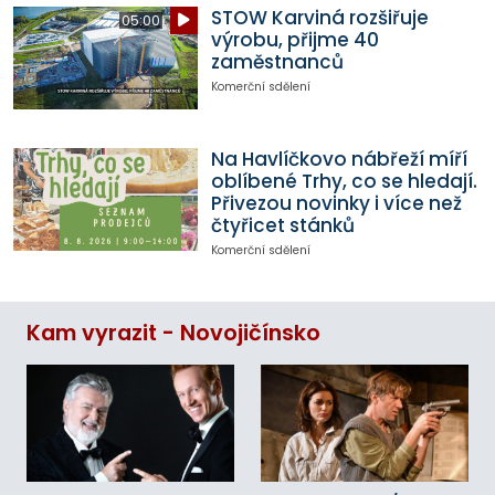
STOW Karviná rozšiřuje
05:00
výrobu, přijme 40
zaměstnanců
Komerční sdělení
Na Havlíčkovo nábřeží míří
oblíbené Trhy, co se hledají.
Přivezou novinky i více než
čtyřicet stánků
Komerční sdělení
Kam vyrazit - Novojičínsko