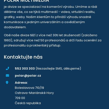
je divize se specializací na komerční výrobu. Umíme a rádi
děláme vše, co se týká multimedií - videa, virtuální realitu,
grafiky, weby. Našim klientům to přináší výhodu snadné
komunikace s jediným univerzálním a osvědčeným
dodavatelem.
Obě naše divize těží z více než 30ti let zkušeností (založeno
1993), sdružují více než 50 profesionálů a drží řadu ocenění za
profesionalitu a proklientský přístup.
Kontaktujte nás
552 303 303
(Nezasílejte SMS, děkujeme)
polar@polar.cz
Adresa:
Boleslavova 710/19
Ostrava-Mariánské Hory
709 00
Česká republika