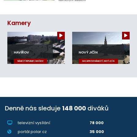
Kamery
HAVÍŘOV
NOVÝ JIČÍN
NÁMĚSTÍ REPUBLIKY, HAVÍŘOV
MASARYKOVO NÁMĚSTÍ, NOVÝ JIČÍN
Denně nás sleduje
148 000
diváků
televizní vysílání
78 000
portál polar.cz
35 000