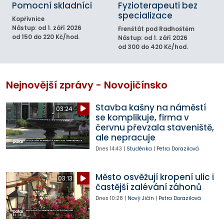
Pomocní skladníci
Fyzioterapeuti bez
specializace
Kopřivnice
Nástup: od 1. září 2026
Frenštát pod Radhoštěm
od 150 do 220 Kč/hod.
Nástup: od 1. září 2026
od 300 do 420 Kč/hod.
Nejnovější zprávy - Novojičínsko
Stavba kašny na náměstí
03:24
se komplikuje, firma v
červnu převzala staveniště,
ale nepracuje
Dnes
14:43
|
Studénka
|
Petra Dorazilová
Město osvěžují kropení ulic i
03:13
častější zalévání záhonů
Dnes
10:28
|
Nový Jičín
|
Petra Dorazilová