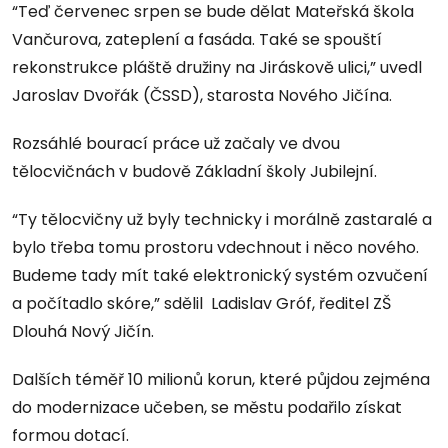
“Teď červenec srpen se bude dělat Mateřská škola
Vančurova, zateplení a fasáda. Také se spouští
rekonstrukce pláště družiny na Jiráskově ulici,” uvedl
Jaroslav Dvořák (ČSSD), starosta Nového Jičína.
Rozsáhlé bourací práce už začaly ve dvou
tělocvičnách v budově Základní školy Jubilejní.
“Ty tělocvičny už byly technicky i morálně zastaralé a
bylo třeba tomu prostoru vdechnout i něco nového.
Budeme tady mít také elektronický systém ozvučení
a počítadlo skóre,” sdělil Ladislav Gróf, ředitel ZŠ
Dlouhá Nový Jičín.
Dalších téměř 10 milionů korun, které půjdou zejména
do modernizace učeben, se městu podařilo získat
formou dotací.