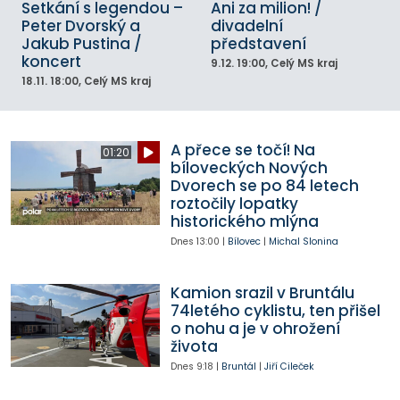
Setkání s legendou –
Ani za milion! /
Peter Dvorský a
divadelní
Jakub Pustina /
představení
koncert
9.12.
19:00
, Celý MS kraj
18.11.
18:00
, Celý MS kraj
A přece se točí! Na
01:20
bíloveckých Nových
Dvorech se po 84 letech
roztočily lopatky
historického mlýna
Dnes
13:00
|
Bílovec
|
Michal Slonina
Kamion srazil v Bruntálu
74letého cyklistu, ten přišel
o nohu a je v ohrožení
života
Dnes
9:18
|
Bruntál
|
Jiří Cileček