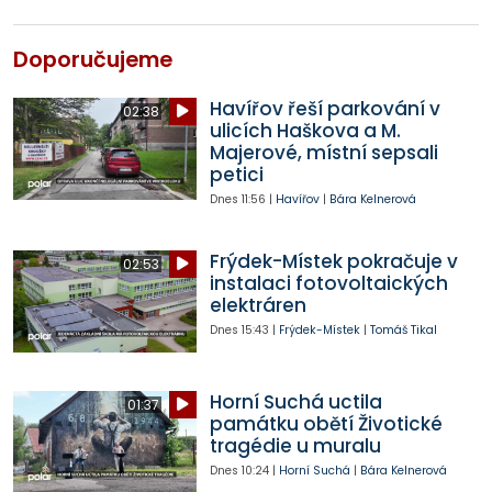
Doporučujeme
Havířov řeší parkování v
02:38
ulicích Haškova a M.
Majerové, místní sepsali
petici
Dnes
11:56
|
Havířov
|
Bára Kelnerová
Frýdek-Místek pokračuje v
02:53
instalaci fotovoltaických
elektráren
Dnes
15:43
|
Frýdek-Místek
|
Tomáš Tikal
Horní Suchá uctila
01:37
památku obětí Životické
tragédie u muralu
Dnes
10:24
|
Horní Suchá
|
Bára Kelnerová