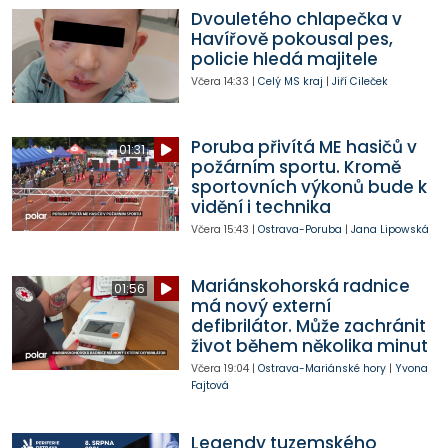
Dvouletého chlapečka v
Havířově pokousal pes,
policie hledá majitele
Včera
14:33
|
Celý MS kraj
|
Jiří Cileček
Poruba přivítá ME hasičů v
01:31
požárním sportu. Kromě
sportovních výkonů bude k
vidění i technika
Včera
15:43
|
Ostrava-Poruba
|
Jana Lipowská
Mariánskohorská radnice
01:56
má nový externí
defibrilátor. Může zachránit
život během několika minut
Včera
19:04
|
Ostrava-Mariánské hory
|
Yvona
Fajtová
Legendy tuzemského