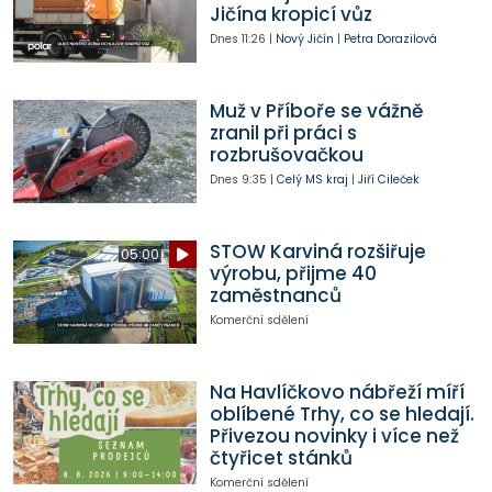
Jičína kropicí vůz
Dnes
11:26
|
Nový Jičín
|
Petra Dorazilová
Muž v Příboře se vážně
zranil při práci s
rozbrušovačkou
Dnes
9:35
|
Celý MS kraj
|
Jiří Cileček
STOW Karviná rozšiřuje
05:00
výrobu, přijme 40
zaměstnanců
Komerční sdělení
Na Havlíčkovo nábřeží míří
oblíbené Trhy, co se hledají.
Přivezou novinky i více než
čtyřicet stánků
Komerční sdělení