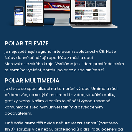
POLAR TELEVIZE
je nejúspěšnější regionální televizní společnost v ČR. Naše
štáby denně přinášejí reportáže z měst a obcí
Moravskoslezského kraje. Vysíláme je k lidem prostřednictvím
televizního vysílání, portálu polar.cz a sociálních sítí.
POLAR MULTIMEDIA
je divize se specializací na komerční výrobu. Umíme a rádi
děláme vše, co se týká multimedií - videa, virtuální realitu,
grafiky, weby. Našim klientům to přináší výhodu snadné
komunikace s jediným univerzálním a osvědčeným
dodavatelem.
Obě naše divize těží z více než 30ti let zkušeností (založeno
1993), sdružují více než 50 profesionálů a drží řadu ocenění za