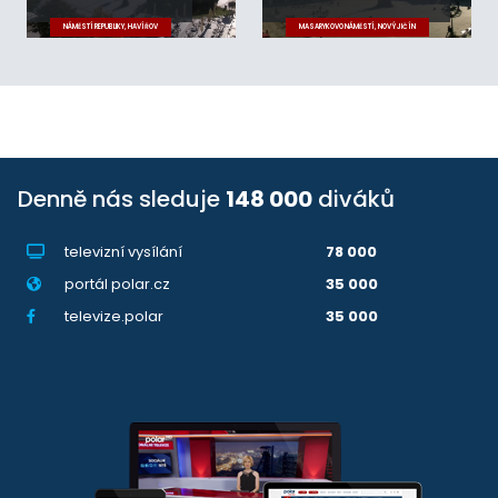
NÁMĚSTÍ REPUBLIKY, HAVÍŘOV
MASARYKOVO NÁMĚSTÍ, NOVÝ JIČÍN
Denně nás sleduje
148 000
diváků
televizní vysílání
78 000
portál polar.cz
35 000
televize.polar
35 000