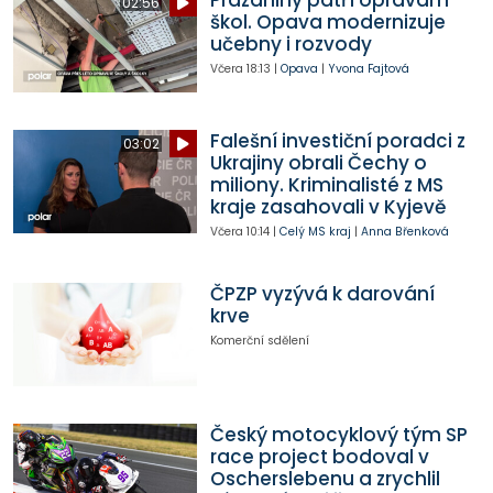
Prázdniny patří opravám
02:56
škol. Opava modernizuje
učebny i rozvody
Včera
18:13
|
Opava
|
Yvona Fajtová
Falešní investiční poradci z
03:02
Ukrajiny obrali Čechy o
miliony. Kriminalisté z MS
kraje zasahovali v Kyjevě
Včera
10:14
|
Celý MS kraj
|
Anna Břenková
ČPZP vyzývá k darování
krve
Komerční sdělení
Český motocyklový tým SP
race project bodoval v
Oscherslebenu a zrychlil