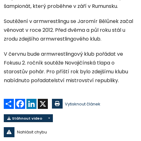
šampionát, který proběhne v září v Rumunsku.
Soutěžení v armwrestlingu se Jaromír Bělůnek začal
věnovat v roce 2012. Před dvěma a půl roku stál u
zrodu zdejšího armwrestlingového klub.
V červnu bude armwrestlingový klub pořádat ve
Fokusu 2. ročník soutěže Novojičínská tlapa o
starostův pohár. Pro příští rok bylo zdejšímu klubu
nabídnuto pořadatelství mistrovství republiky.
Sdílet
Facebook
LinkedIn
X
Vytisknout článek
Stáhnout video
Nahlásit chybu