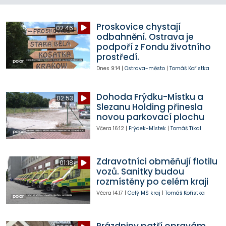
Proskovice chystají
02:46
odbahnění. Ostrava je
podpoří z Fondu životního
prostředí.
Dnes
9:14
|
Ostrava-město
|
Tomáš Kořistka
Dohoda Frýdku-Místku a
02:53
Slezanu Holding přinesla
novou parkovací plochu
Včera
16:12
|
Frýdek-Místek
|
Tomáš Tikal
Zdravotníci obměňují flotilu
01:18
vozů. Sanitky budou
rozmístěny po celém kraji
Včera
14:17
|
Celý MS kraj
|
Tomáš Kořistka