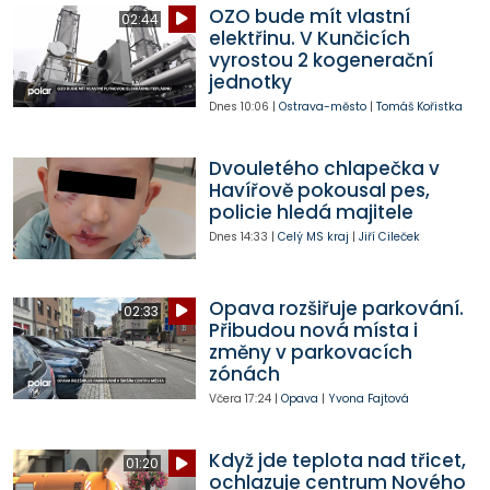
OZO bude mít vlastní
02:44
elektřinu. V Kunčicích
vyrostou 2 kogenerační
jednotky
Dnes
10:06
|
Ostrava-město
|
Tomáš Kořistka
Dvouletého chlapečka v
Havířově pokousal pes,
policie hledá majitele
Dnes
14:33
|
Celý MS kraj
|
Jiří Cileček
Opava rozšiřuje parkování.
02:33
Přibudou nová místa i
změny v parkovacích
zónách
Včera
17:24
|
Opava
|
Yvona Fajtová
Když jde teplota nad třicet,
01:20
ochlazuje centrum Nového