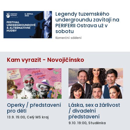
Legendy tuzemského
undergroundu zavítají na
PERIFERII Ostrava už v
sobotu
Komerční sdělení
Kam vyrazit - Novojičínsko
Operky / představení
Láska, sex a žárlivost
pro děti
/ divadelní
představení
13.9.
15:00
, Celý MS kraj
9.10.
19:00
, Studénka