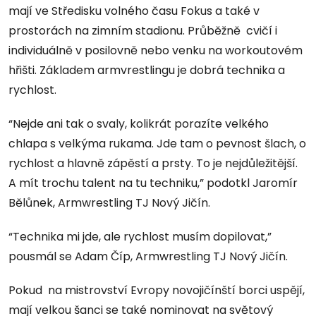
mají ve Středisku volného času Fokus a také v
prostorách na zimním stadionu. Průběžně cvičí i
individuálně v posilovně nebo venku na workoutovém
hřišti. Základem armvrestlingu je dobrá technika a
rychlost.
“Nejde ani tak o svaly, kolikrát porazíte velkého
chlapa s velkýma rukama. Jde tam o pevnost šlach, o
rychlost a hlavně zápěstí a prsty. To je nejdůležitější.
A mít trochu talent na tu techniku,” podotkl Jaromír
Bělůnek, Armwrestling TJ Nový Jičín.
“Technika mi jde, ale rychlost musím dopilovat,”
pousmál se Adam Číp, Armwrestling TJ Nový Jičín.
Pokud na mistrovství Evropy novojičínští borci uspějí,
mají velkou šanci se také nominovat na světový