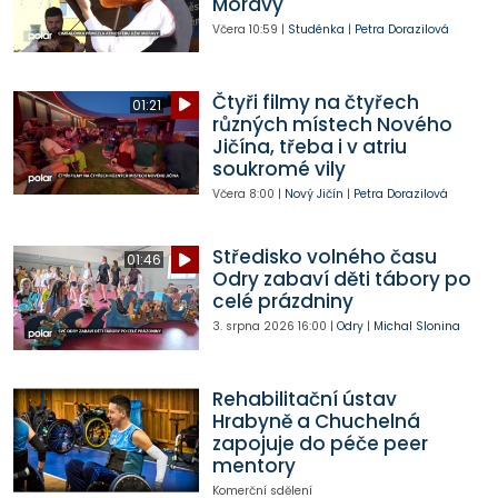
Moravy
Včera
10:59
|
Studénka
|
Petra Dorazilová
Čtyři filmy na čtyřech
01:21
různých místech Nového
Jičína, třeba i v atriu
soukromé vily
Včera
8:00
|
Nový Jičín
|
Petra Dorazilová
Středisko volného času
01:46
Odry zabaví děti tábory po
celé prázdniny
3. srpna 2026
16:00
|
Odry
|
Michal Slonina
Rehabilitační ústav
Hrabyně a Chuchelná
zapojuje do péče peer
mentory
Komerční sdělení