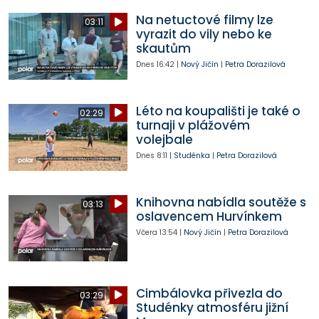
Na netuctové filmy lze
03:11
vyrazit do vily nebo ke
skautům
Dnes
16:42
|
Nový Jičín
|
Petra Dorazilová
Léto na koupališti je také o
02:29
turnaji v plážovém
volejbale
Dnes
8:11
|
Studénka
|
Petra Dorazilová
Knihovna nabídla soutěže s
03:13
oslavencem Hurvínkem
Včera
13:54
|
Nový Jičín
|
Petra Dorazilová
Cimbálovka přivezla do
03:29
Studénky atmosféru jižní