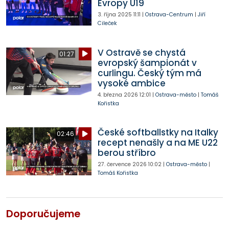
Evropy U19
3. října 2025
11:11
|
Ostrava-Centrum
|
Jiří
Cileček
V Ostravě se chystá
01:27
evropský šampionát v
curlingu. Český tým má
vysoké ambice
4. března 2026
12:01
|
Ostrava-město
|
Tomáš
Kořistka
České softballstky na Italky
02:46
recept nenašly a na ME U22
berou stříbro
27. července 2026
10:02
|
Ostrava-město
|
Tomáš Kořistka
Doporučujeme