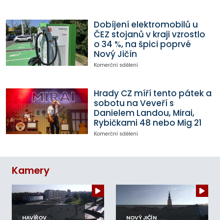
Dobíjení elektromobilů u
ČEZ stojanů v kraji vzrostlo
o 34 %, na špici poprvé
Nový Jičín
Komerční sdělení
Hrady CZ míří tento pátek a
sobotu na Veveří s
Danielem Landou, Mirai,
Rybičkami 48 nebo Mig 21
Komerční sdělení
Kamery
HAVÍŘOV
NOVÝ JIČÍN