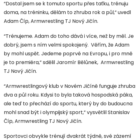
“Dostal jsem se k tomuto sportu přes taťku, trénuju
doma, na tréninku, dělám to zhruba rok a půl,” uvedl
Adam Číp, Armwrestling TJ Nový Jičín.
“Trénujeme. Adam do toho dává i více, než by měl. Je
dobrý, jsem s ním velmi spokojený. Věřím, že Adam
by mohl uspět. Jedeme poprvé na Evropu, i pro mně
je to premiéra,” sdělil Jaromír Bělůnek, Armwrestling
TJ Nový Jičín.
“Armwrestlingový klub v Novém Jičíně funguje zhruba
dva a půl roku. Kdysi to byla taková hospodská páka,
ale teď to přechází do sportu, který by do budoucna
mohl snad být i olympijský sport,” vysvětlil Stanislav
Číp, Armwrestling TJ Nový Jičín.
Sportovci obvykle trénují dvakrát týdně, své zázemí