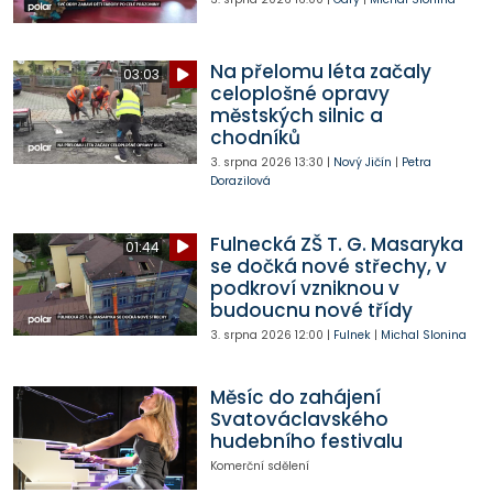
Na přelomu léta začaly
03:03
celoplošné opravy
městských silnic a
chodníků
3. srpna 2026
13:30
|
Nový Jičín
|
Petra
Dorazilová
Fulnecká ZŠ T. G. Masaryka
01:44
se dočká nové střechy, v
podkroví vzniknou v
budoucnu nové třídy
3. srpna 2026
12:00
|
Fulnek
|
Michal Slonina
Měsíc do zahájení
Svatováclavského
hudebního festivalu
Komerční sdělení