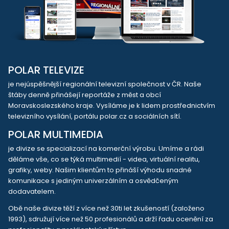
POLAR TELEVIZE
je nejúspěšnější regionální televizní společnost v ČR. Naše
štáby denně přinášejí reportáže z měst a obcí
Moravskoslezského kraje. Vysíláme je k lidem prostřednictvím
televizního vysílání, portálu polar.cz a sociálních sítí.
POLAR MULTIMEDIA
je divize se specializací na komerční výrobu. Umíme a rádi
děláme vše, co se týká multimedií - videa, virtuální realitu,
grafiky, weby. Našim klientům to přináší výhodu snadné
komunikace s jediným univerzálním a osvědčeným
dodavatelem.
Obě naše divize těží z více než 30ti let zkušeností (založeno
1993), sdružují více než 50 profesionálů a drží řadu ocenění za