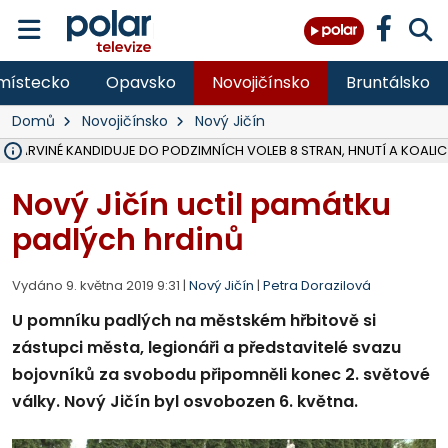
místecko
Opavsko
Novojičínsko
Bruntálsko
Domů
Novojičínsko
Nový Jičín
V KARVINÉ KANDIDUJE DO PODZIMNÍCH VOLEB 8 STRAN, HNUTÍ A KOALIC
ŠEST JEDNOTEK HASIČŮ ZASAHOVALO U POŽÁRU STRNIŠTĚ VE VĚT
HOŘELO NA DVOU HEKTARECH A ZNIČENO BYLO 35 BALÍKŮ SLÁMY, I
KARVINÁ ZNÁ BUDOUCÍ PODOBU AREÁLU LODIČKY V PARKU BOŽEN
MORAVSKOSLEZŠTÍ POLICISTÉ ODHALILI MEZINÁRODNÍ GANG PODVO
LÁKALI LIDI NA ZISKY Z KRYPTOMĚN, INFO A VIDEO NA POLAR.CZ
MINISTESTVO ŽIVOTNÍHO PROSTŘEDÍ PŘEVZALO VYŠETŘOVÁNÍ KAU
A ROZHODLO, ŽE VINÍK ZA ŠKODY PO ZAVEZENÍ TUNAMI ODPADU NE
EVROPSKÝ ŽALOBCE V OSTRAVĚ ŽALUJE 5 LIDÍ A FIRMU ZA PODVODY 
SLEZSKÁ OSTRAVA PŘIPRAVUJE PROJEKTOVOU DOKUMENTACI PRO 
FRÝDEK-MÍSTEK DOKONČIL STAVBU VOLNOČASOVÉHO AREÁLU NA RIVI
HNUTÍ ANO V HAVÍŘOVĚ NEZAŘADÍ HEJTMANA JOSEFA BĚLICU NA V
VĚRA PALKOVSKÁ UŽ NEBUDE KANDIDOVAT NA PRIMÁTORKU TŘINCE,
FOTBALISTA LAURI LAINE SE VRACÍ Z BANÍKU OSTRAVA NA PŮL ROK
F-M DOKONČIL PRVNÍ STUPEŇ PROJEKTOVÉ DOKUMENTACE DO
Nový Jičín uctil památku
padlých hrdinů
Vydáno 9. května 2019 9:31 |
Nový Jičín
|
Petra Dorazilová
U pomníku padlých na městském hřbitově si
zástupci města, legionáři a představitelé svazu
bojovníků za svobodu připomněli konec 2. světové
války. Nový Jičín byl osvobozen 6. května.