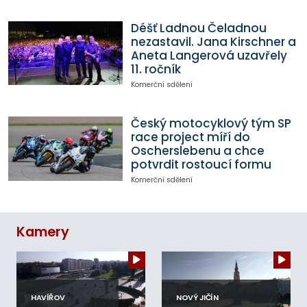
Déšť Ladnou Čeladnou
nezastavil. Jana Kirschner a
Aneta Langerová uzavřely
11. ročník
Komerční sdělení
Český motocyklový tým SP
race project míří do
Oscherslebenu a chce
potvrdit rostoucí formu
Komerční sdělení
Kamery
HAVÍŘOV
NOVÝ JIČÍN