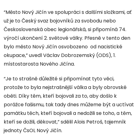
“Město Nový Jičín ve spolupráci s dalšími složkami, ať
už je to Český svaz bojovníků za svobodu nebo
Československá obec legionářská, si připomíná 74.
výročí ukončení 2. světové války. Přesně v tento den
bylo město Nový Jičín osvobozeno od nacistické
okupace,” uvedl Václav Dobrozemský (ODS), 1.
místostarosta Nového Jičína.
“Je to strašně důležité si připomínat tyto věci,
protože to byla nejstrašnější válka a byly obrovské
oběti. Díky těm, kteří bojovali za to, aby došlo k
porážce fašismu, tak tady dnes můžeme být a uctívat
památku těch, kteří bojovali a nedožili se toho, a těm,
kteří se dožili, děkovat,” sdělil Alois Petroš, tajemník
jednoty ČsOL Nový Jičín.