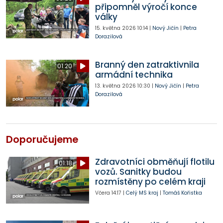
připomněl výročí konce
války
15. května 2026
10:14
|
Nový Jičín
|
Petra
Dorazilová
Branný den zatraktivnila
01:20
armádní technika
13. května 2026
10:30
|
Nový Jičín
|
Petra
Dorazilová
Doporučujeme
Zdravotníci obměňují flotilu
01:18
vozů. Sanitky budou
rozmístěny po celém kraji
Včera
14:17
|
Celý MS kraj
|
Tomáš Kořistka