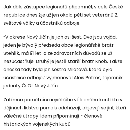
Jak dále zástupce legionářů připomněl, v celé České
republice dnes žije už jen okolo pěti set veteránů 2.
světové války a účastníků odboje.
“V okrese Nový Jičín je jich asi šest. Dva jsou vojáci,
jeden je bývalý předseda obce legionářské bratr
Stehlík, má 91 let a ze zdravotních důvodů se už
nezúčastňuje. Druhý je ještě starší bratr Knob. Takže
dneska tady byla jen sestra Milatová, která byla
účastnice odboje,” vyjmenoval Alois Petroš, tajemník
jednoty ČsOL Nový Jičín.
Zatímco pamětníci největšího válečného konfliktu v
dějinách lidstva pomalu odcházejí, objevují se jiní, kteří
válečné útrapy lidem připomínají - členové
historických vojenských kubů.