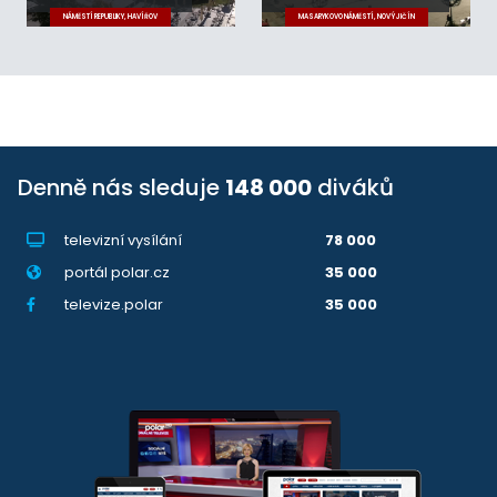
NÁMĚSTÍ REPUBLIKY, HAVÍŘOV
MASARYKOVO NÁMĚSTÍ, NOVÝ JIČÍN
Denně nás sleduje
148 000
diváků
televizní vysílání
78 000
portál polar.cz
35 000
televize.polar
35 000