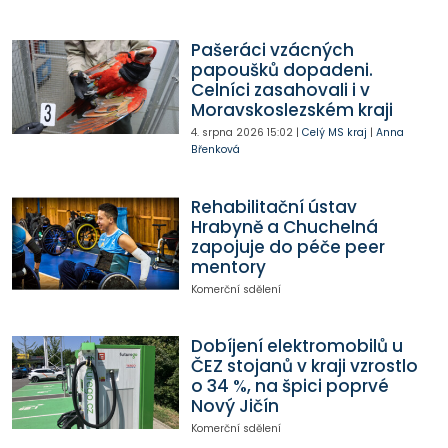
Pašeráci vzácných
papoušků dopadeni.
Celníci zasahovali i v
Moravskoslezském kraji
4. srpna 2026
15:02
|
Celý MS kraj
|
Anna
Břenková
Rehabilitační ústav
Hrabyně a Chuchelná
zapojuje do péče peer
mentory
Komerční sdělení
Dobíjení elektromobilů u
ČEZ stojanů v kraji vzrostlo
o 34 %, na špici poprvé
Nový Jičín
Komerční sdělení