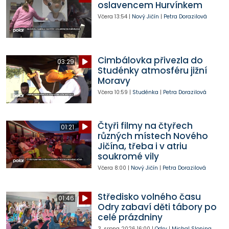
oslavencem Hurvínkem
Včera
13:54
|
Nový Jičín
|
Petra Dorazilová
Cimbálovka přivezla do
03:29
Studénky atmosféru jižní
Moravy
Včera
10:59
|
Studénka
|
Petra Dorazilová
Čtyři filmy na čtyřech
01:21
různých místech Nového
Jičína, třeba i v atriu
soukromé vily
Včera
8:00
|
Nový Jičín
|
Petra Dorazilová
Středisko volného času
01:46
Odry zabaví děti tábory po
celé prázdniny
3. srpna 2026
16:00
|
Odry
|
Michal Slonina