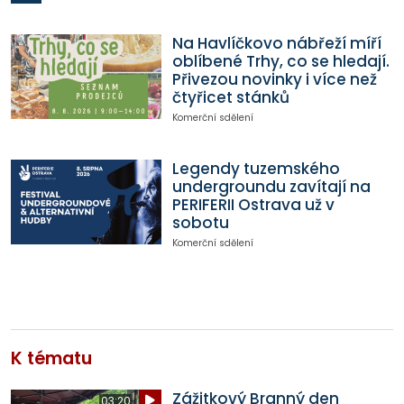
Na Havlíčkovo nábřeží míří
oblíbené Trhy, co se hledají.
Přivezou novinky i více než
čtyřicet stánků
Komerční sdělení
Legendy tuzemského
undergroundu zavítají na
PERIFERII Ostrava už v
sobotu
Komerční sdělení
K tématu
Zážitkový Branný den
03:20