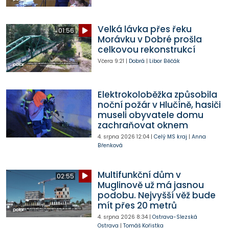
Velká lávka přes řeku
01:56
Morávku v Dobré prošla
celkovou rekonstrukcí
Včera
9:21
|
Dobrá
|
Libor Běčák
Elektrokoloběžka způsobila
noční požár v Hlučíně, hasiči
museli obyvatele domu
zachraňovat oknem
4. srpna 2026
12:04
|
Celý MS kraj
|
Anna
Břenková
Multifunkční dům v
02:55
Muglinově už má jasnou
podobu. Nejvyšší věž bude
mít přes 20 metrů
4. srpna 2026
8:34
|
Ostrava-Slezská
Ostrava
|
Tomáš Kořistka