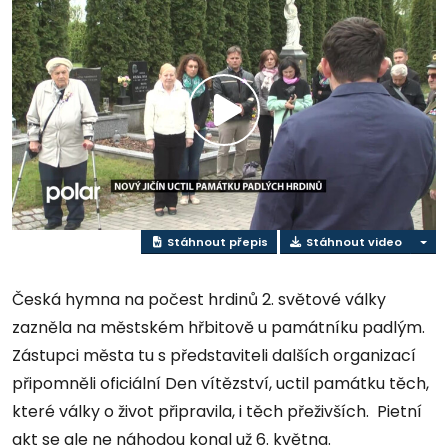
Přehrát
video
Stáhnout přepis
Stáhnout video
Česká hymna na počest hrdinů 2. světové války
zazněla na městském hřbitově u památníku padlým.
Zástupci města tu s představiteli dalších organizací
připomněli oficiální Den vítězství, uctil památku těch,
které války o život připravila, i těch přeživších. Pietní
akt se ale ne náhodou konal už 6. května.