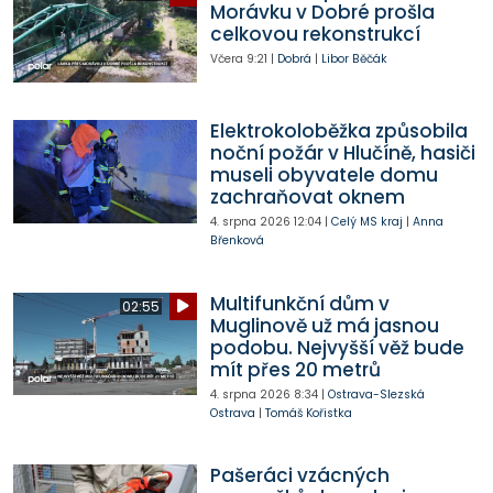
Morávku v Dobré prošla
celkovou rekonstrukcí
Včera
9:21
|
Dobrá
|
Libor Běčák
Elektrokoloběžka způsobila
noční požár v Hlučíně, hasiči
museli obyvatele domu
zachraňovat oknem
4. srpna 2026
12:04
|
Celý MS kraj
|
Anna
Břenková
Multifunkční dům v
02:55
Muglinově už má jasnou
podobu. Nejvyšší věž bude
mít přes 20 metrů
4. srpna 2026
8:34
|
Ostrava-Slezská
Ostrava
|
Tomáš Kořistka
Pašeráci vzácných