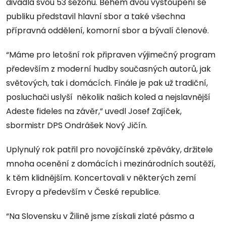
divadla svou 53 sezonu. Během dvou vystoupení se
publiku představil hlavní sbor a také všechna
přípravná oddělení, komorní sbor a bývalí členové.
“Máme pro letošní rok připraven výjimečný program
především z moderní hudby současných autorů, jak
světových, tak i domácích. Finále je pak už tradiční,
posluchači uslyší několik našich koled a nejslavnější
Adeste fideles na závěr,” uvedl Josef Zajíček,
sbormistr DPS Ondrášek Nový Jičín.
Uplynulý rok patřil pro novojičínské zpěváky, držitele
mnoha ocenění z domácích i mezinárodních soutěží,
k těm klidnějším. Koncertovali v některých zemí
Evropy a především v České republice.
“Na Slovensku v Žilině jsme získali zlaté pásmo a