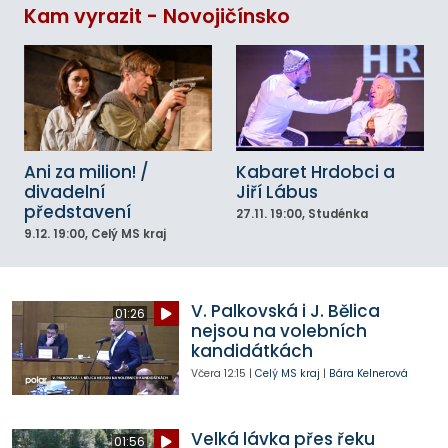
Kam vyrazit - Novojičínsko
Ani za milion! /
Kabaret Hrdobci a
divadelní
Jiří Lábus
představení
27.11.
19:00
, Studénka
9.12.
19:00
, Celý MS kraj
V. Palkovská i J. Bělica
01:26
nejsou na volebních
kandidátkách
Včera
12:15
|
Celý MS kraj
|
Bára Kelnerová
Velká lávka přes řeku
01:56