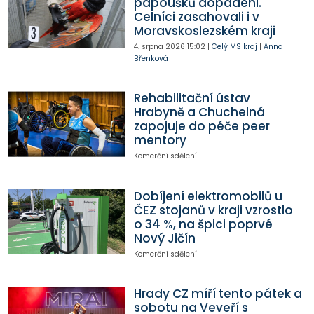
papoušků dopadeni.
Celníci zasahovali i v
Moravskoslezském kraji
4. srpna 2026
15:02
|
Celý MS kraj
|
Anna
Břenková
Rehabilitační ústav
Hrabyně a Chuchelná
zapojuje do péče peer
mentory
Komerční sdělení
Dobíjení elektromobilů u
ČEZ stojanů v kraji vzrostlo
o 34 %, na špici poprvé
Nový Jičín
Komerční sdělení
Hrady CZ míří tento pátek a
sobotu na Veveří s