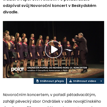
odzpíval svůj Novoroční koncert v Beskydském
divadle.
Přehrát
video
Stáhnout přepis
Stáhnout video
Novoročním koncertem, v pořadí pětadvacátým,
zahájil pěvecký sbor Ondrášek v sále novojičínského