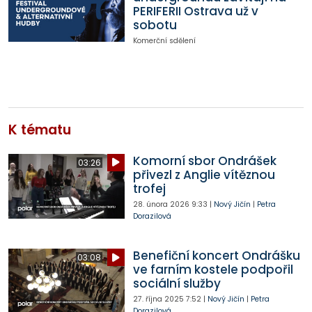
PERIFERII Ostrava už v
sobotu
Komerční sdělení
K tématu
Komorní sbor Ondrášek
03:26
přivezl z Anglie vítěznou
trofej
28. února 2026
9:33
|
Nový Jičín
|
Petra
Dorazilová
Benefiční koncert Ondrášku
03:08
ve farním kostele podpořil
sociální služby
27. října 2025
7:52
|
Nový Jičín
|
Petra
Dorazilová