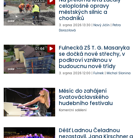
03:03
celoplošné opravy
městských silnic a
chodníků
3. srpna 2026
13:30
|
Nový Jičín
|
Petra
Dorazilová
Fulnecká ZŠ T. G. Masaryka
01:44
se dočká nové střechy, v
podkroví vzniknou v
budoucnu nové třídy
3. srpna 2026
12:00
|
Fulnek
|
Michal Slonina
Měsíc do zahájení
Svatováclavského
hudebního festivalu
Komerční sdělení
Déšť Ladnou Čeladnou
nezastavil. Jana Kirschner a