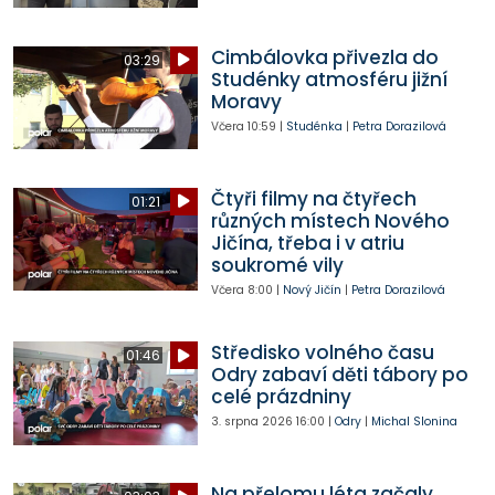
Cimbálovka přivezla do
03:29
Studénky atmosféru jižní
Moravy
Včera
10:59
|
Studénka
|
Petra Dorazilová
Čtyři filmy na čtyřech
01:21
různých místech Nového
Jičína, třeba i v atriu
soukromé vily
Včera
8:00
|
Nový Jičín
|
Petra Dorazilová
Středisko volného času
01:46
Odry zabaví děti tábory po
celé prázdniny
3. srpna 2026
16:00
|
Odry
|
Michal Slonina
Na přelomu léta začaly