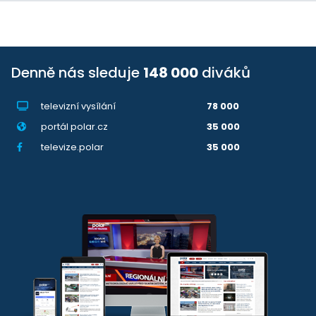
Denně nás sleduje
148 000
diváků
televizní vysílání
78 000
portál polar.cz
35 000
televize.polar
35 000