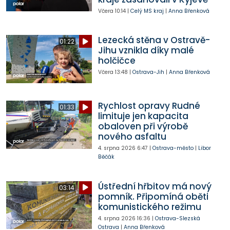
Včera
10:14
|
Celý MS kraj
|
Anna Břenková
Lezecká stěna v Ostravě-
01:22
Jihu vznikla díky malé
holčičce
Včera
13:48
|
Ostrava-Jih
|
Anna Břenková
Rychlost opravy Rudné
01:33
limituje jen kapacita
obaloven při výrobě
nového asfaltu
4. srpna 2026
6:47
|
Ostrava-město
|
Libor
Běčák
Ústřední hřbitov má nový
03:14
pomník. Připomíná oběti
komunistického režimu
4. srpna 2026
16:36
|
Ostrava-Slezská
Ostrava
|
Anna Břenková