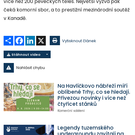
více než 200 pěveckých těles. Největší výzva pak
čeká komorní sbor, a to prestižní mezinárodní soutěž
v Kanadě.
Sdílet
Facebook
LinkedIn
X
Vytisknout článek
Stáhnout video
Nahlásit chybu
Na Havlíčkovo nábřeží míří
oblíbené Trhy, co se hledají.
Přivezou novinky i více než
čtyřicet stánků
Komerční sdělení
Legendy tuzemského
undergroundu zavítají na