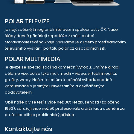
POLAR TELEVIZE
je nejúspěšnější regionální televizní společnost v ČR. Naše
štáby denně přinášejí reportáže z měst a obcí
Moravskoslezského kraje. Vysíláme je k lidem prostřednictvím
televizního vysílání, portálu polar.cz a sociálních sítí.
POLAR MULTIMEDIA
je divize se specializací na komerční výrobu. Umíme a rádi
děláme vše, co se týká multimedií - videa, virtuální realitu,
grafiky, weby. Našim klientům to přináší výhodu snadné
komunikace s jediným univerzálním a osvědčeným
dodavatelem.
Obě naše divize těží z více než 30ti let zkušeností (založeno
1993), sdružují více než 50 profesionálů a drží řadu ocenění za
profesionalitu a proklientský přístup.
Kontaktujte nás