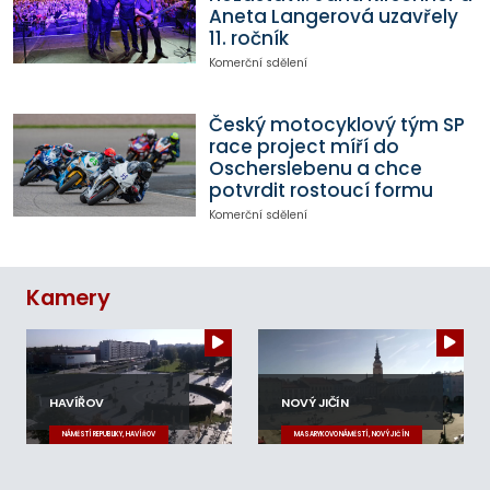
Aneta Langerová uzavřely
11. ročník
Komerční sdělení
Český motocyklový tým SP
race project míří do
Oscherslebenu a chce
potvrdit rostoucí formu
Komerční sdělení
Kamery
HAVÍŘOV
NOVÝ JIČÍN
NÁMĚSTÍ REPUBLIKY, HAVÍŘOV
MASARYKOVO NÁMĚSTÍ, NOVÝ JIČÍN