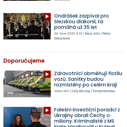
Ondrášek zazpíval pro
01:21
Slezskou diakonii, ta
pomáhá už 35 let
29. října 2025
9:20
|
Nový Jičín
|
Petra
Dorazilová
Doporučujeme
Zdravotníci obměňují flotilu
01:18
vozů. Sanitky budou
rozmístěny po celém kraji
Včera
14:17
|
Celý MS kraj
|
Tomáš Kořistka
Falešní investiční poradci z
03:02
Ukrajiny obrali Čechy o
miliony. Kriminalisté z MS
kraje zasahovali v Kyjevě