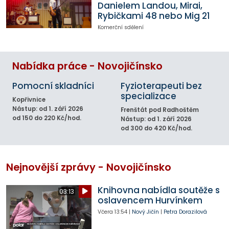
Danielem Landou, Mirai,
Rybičkami 48 nebo Mig 21
Komerční sdělení
Nabídka práce - Novojičínsko
Pomocní skladníci
Fyzioterapeuti bez
specializace
Kopřivnice
Nástup: od 1. září 2026
Frenštát pod Radhoštěm
od 150 do 220 Kč/hod.
Nástup: od 1. září 2026
od 300 do 420 Kč/hod.
Nejnovější zprávy - Novojičínsko
Knihovna nabídla soutěže s
03:13
oslavencem Hurvínkem
Včera
13:54
|
Nový Jičín
|
Petra Dorazilová