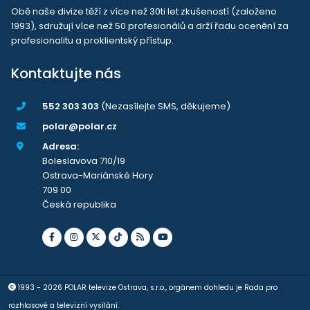
Obě naše divize těží z více než 30ti let zkušeností (založeno
1993), sdružují více než 50 profesionálů a drží řadu ocenění za
profesionalitu a proklientský přístup.
Kontaktujte nás
552 303 303
(Nezasílejte SMS, děkujeme)
polar@polar.cz
Adresa:
Boleslavova 710/19
Ostrava-Mariánské Hory
709 00
Česká republika
1993 - 2026 POLAR televize Ostrava, s.r.o., orgánem dohledu je Rada pro
rozhlasové a televizní vysílání.