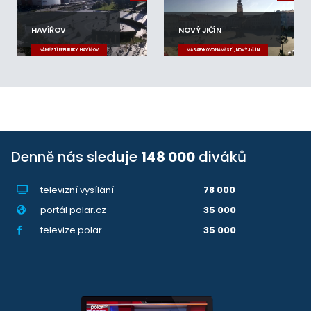
HAVÍŘOV
NOVÝ JIČÍN
NÁMĚSTÍ REPUBLIKY, HAVÍŘOV
MASARYKOVO NÁMĚSTÍ, NOVÝ JIČÍN
Denně nás sleduje
148 000
diváků
televizní vysílání
78 000
portál polar.cz
35 000
televize.polar
35 000