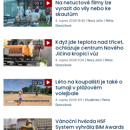
Na netuctové filmy lze
03:11
vyrazit do vily nebo ke
skautům
6. srpna 2026
16:42
|
Nový Jičín
|
Petra
Dorazilová
Když jde teplota nad třicet,
01:20
ochlazuje centrum Nového
Jičína kropicí vůz
6. srpna 2026
11:26
|
Nový Jičín
|
Petra
Dorazilová
Léto na koupališti je také o
02:29
turnaji v plážovém
volejbale
6. srpna 2026
8:11
|
Studénka
|
Petra
Dorazilová
Vánoční hvězda HSF
System vyhrála BIM Awards