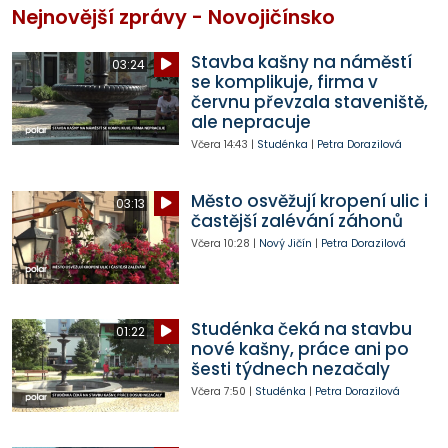
Nejnovější zprávy - Novojičínsko
Stavba kašny na náměstí
03:24
se komplikuje, firma v
červnu převzala staveniště,
ale nepracuje
Včera
14:43
|
Studénka
|
Petra Dorazilová
Město osvěžují kropení ulic i
03:13
častější zalévání záhonů
Včera
10:28
|
Nový Jičín
|
Petra Dorazilová
Studénka čeká na stavbu
01:22
nové kašny, práce ani po
šesti týdnech nezačaly
Včera
7:50
|
Studénka
|
Petra Dorazilová