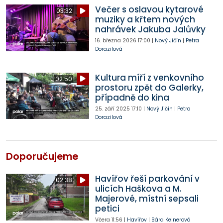
Večer s oslavou kytarové
03:32
muziky a křtem nových
nahrávek Jakuba Jalůvky
16. března 2026
17:00
|
Nový Jičín
|
Petra
Dorazilová
Kultura míří z venkovního
02:50
prostoru zpět do Galerky,
případně do kina
25. září 2025
17:10
|
Nový Jičín
|
Petra
Dorazilová
Doporučujeme
Havířov řeší parkování v
02:38
ulicích Haškova a M.
Majerové, místní sepsali
petici
Včera
11:56
|
Havířov
|
Bára Kelnerová