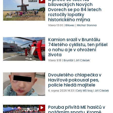
01:20
bíloveckých Nových
Dvorech se po 84 letech
roztočily lopatky
historického mlýna
Včera
13:00
|
Bílovec
|
Michal Slonina
Kamion srazil v Bruntálu
74letého cyklistu, ten přišel
o nohu a je v ohrožení
života
Včera
9:18
|
Bruntál
|
Jiří Cileček
Dvouletého chlapečka v
Havířově pokousal pes,
policie hledá majitele
6. srpna 2026
14:33
|
Celý MS kraj
|
Jiří Cileček
Poruba přivítá ME hasičů v
01:31
požárním sportu. Kromě