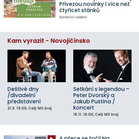
Přivezou novinky i více než
čtyřicet stánků
Komerční sdělení
Kam vyrazit - Novojičínsko
Deštivé dny
Setkání s legendou –
/divadelní
Peter Dvorský a
představení
Jakub Pustina /
koncert
21.9.
19:00
, Celý MS kraj
18.11.
18:00
, Celý MS kraj
A přece se točí! Na