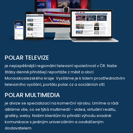
POLAR TELEVIZE
je nejúspěšnější regionální televizní společnost v ČR. Naše
štáby denně přinášejí reportáže z měst a obcí
Moravskoslezského kraje. Vysíláme je k lidem prostřednictvím
televizního vysílání, portálu polar.cz a sociálních sítí.
POLAR MULTIMEDIA
je divize se specializací na komerční výrobu. Umíme a rádi
děláme vše, co se týká multimedií - videa, virtuální realitu,
grafiky, weby. Našim klientům to přináší výhodu snadné
komunikace s jediným univerzálním a osvědčeným
dodavatelem.