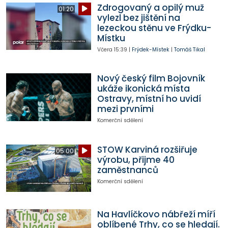
Zdrogovaný a opilý muž
01:20
vylezl bez jištění na
lezeckou stěnu ve Frýdku-
Místku
Včera
15:39
|
Frýdek-Místek
|
Tomáš Tikal
Nový český film Bojovník
ukáže ikonická místa
Ostravy, místní ho uvidí
mezi prvními
Komerční sdělení
STOW Karviná rozšiřuje
05:00
výrobu, přijme 40
zaměstnanců
Komerční sdělení
Na Havlíčkovo nábřeží míří
oblíbené Trhy, co se hledají.