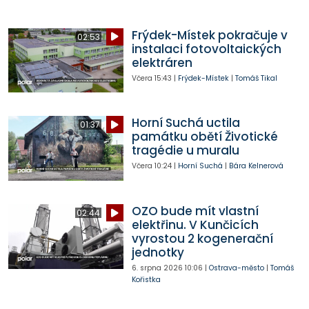
Frýdek-Místek pokračuje v
02:53
instalaci fotovoltaických
elektráren
Včera
15:43
|
Frýdek-Místek
|
Tomáš Tikal
Horní Suchá uctila
01:37
památku obětí Životické
tragédie u muralu
Včera
10:24
|
Horní Suchá
|
Bára Kelnerová
OZO bude mít vlastní
02:44
elektřinu. V Kunčicích
vyrostou 2 kogenerační
jednotky
6. srpna 2026
10:06
|
Ostrava-město
|
Tomáš
Kořistka