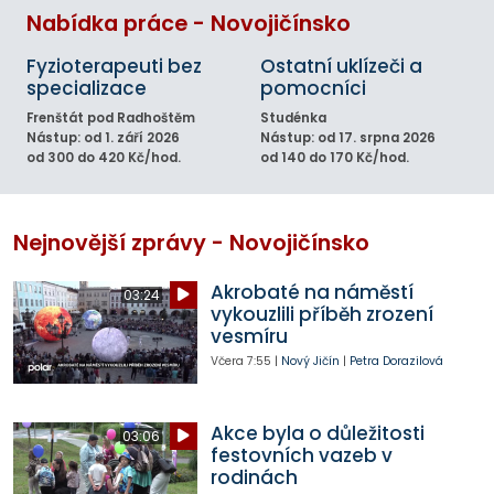
Nabídka práce - Novojičínsko
Fyzioterapeuti bez
Ostatní uklízeči a
specializace
pomocníci
Frenštát pod Radhoštěm
Studénka
Nástup: od 1. září 2026
Nástup: od 17. srpna 2026
od 300 do 420 Kč/hod.
od 140 do 170 Kč/hod.
Nejnovější zprávy - Novojičínsko
Akrobaté na náměstí
03:24
vykouzlili příběh zrození
vesmíru
Včera
7:55
|
Nový Jičín
|
Petra Dorazilová
Akce byla o důležitosti
03:06
festovních vazeb v
rodinách