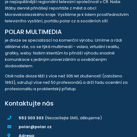
je nejúspěšnější regionální televizní společnost v ČR. Naše
štáby denně přinášejí reportáže z měst a obcí
Moravskoslezského kraje. Vysíláme je k lidem prostřednictvím
televizního vysílání, portálu polar.cz a sociálních sítí.
POLAR MULTIMEDIA
je divize se specializací na komerční výrobu. Umíme a rádi
děláme vše, co se týká multimedií - videa, virtuální realitu,
grafiky, weby. Našim klientům to přináší výhodu snadné
komunikace s jediným univerzálním a osvědčeným
dodavatelem.
Obě naše divize těží z více než 30ti let zkušeností (založeno
1993), sdružují více než 50 profesionálů a drží řadu ocenění za
profesionalitu a proklientský přístup.
Kontaktujte nás
552 303 303
(Nezasílejte SMS, děkujeme)
polar@polar.cz
Adresa: