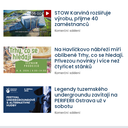
STOW Karviná rozšiřuje
05:00
výrobu, přijme 40
zaměstnanců
Komerční sdělení
Na Havlíčkovo nábřeží míří
oblíbené Trhy, co se hledají.
Přivezou novinky i více než
čtyřicet stánků
Komerční sdělení
Legendy tuzemského
undergroundu zavítají na
PERIFERII Ostrava už v
sobotu
Komerční sdělení