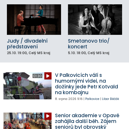
Judy / divadelní
Smetanovo trio/
představení
koncert
25.10.
19:00
, Celý MS kraj
5.10.
18:00
, Celý MS kraj
V Palkovicích válí s
01:30
humornými videi, na
dožínky jede Petr Kotvald
na kombajnu
8. srpna 2026
9:16
|
Palkovice
|
Libor Běčák
Senior akademie v Opavě
02:50
zahájila další běh. Zájem
seniorů byl obrovský