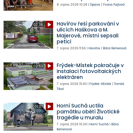
8. srpna 2026
10:28
|
Opava
|
Yvona Fajtová
Havířov řeší parkování v
02:38
ulicích Haškova a M.
Majerové, místní sepsali
petici
7. srpna 2026
11:56
|
Havířov
|
Bára Kelnerová
Frýdek-Místek pokračuje v
02:53
instalaci fotovoltaických
elektráren
7. srpna 2026
15:43
|
Frýdek-Místek
|
Tomáš
Tikal
Horní Suchá uctila
01:37
památku obětí Životické
tragédie u muralu
7. srpna 2026
10:24
|
Horní Suchá
|
Bára
Kelnerová