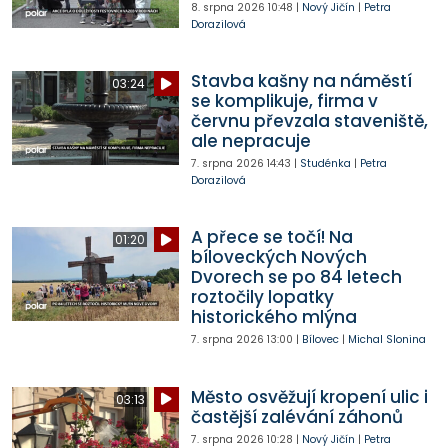
8. srpna 2026
10:48
|
Nový Jičín
|
Petra
Dorazilová
Stavba kašny na náměstí
03:24
se komplikuje, firma v
červnu převzala staveniště,
ale nepracuje
7. srpna 2026
14:43
|
Studénka
|
Petra
Dorazilová
A přece se točí! Na
01:20
bíloveckých Nových
Dvorech se po 84 letech
roztočily lopatky
historického mlýna
7. srpna 2026
13:00
|
Bílovec
|
Michal Slonina
Město osvěžují kropení ulic i
03:13
častější zalévání záhonů
7. srpna 2026
10:28
|
Nový Jičín
|
Petra