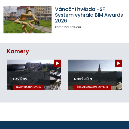
Vánoční hvězda HSF
System vyhrála BIM Awards
2026
Komerční sdělení
Kamery
HAVÍŘOV
NOVÝ JIČÍN
NÁMĚSTÍ REPUBLIKY, HAVÍŘOV
MASARYKOVO NÁMĚSTÍ, NOVÝ JIČÍN