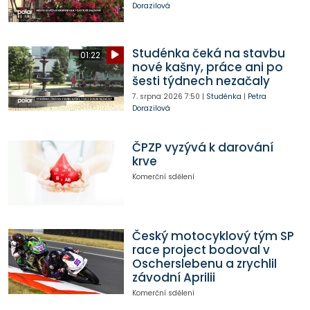
Dorazilová
Studénka čeká na stavbu
01:22
nové kašny, práce ani po
šesti týdnech nezačaly
7. srpna 2026
7:50
|
Studénka
|
Petra
Dorazilová
ČPZP vyzývá k darování
krve
Komerční sdělení
Český motocyklový tým SP
race project bodoval v
Oscherslebenu a zrychlil
závodní Aprilii
Komerční sdělení