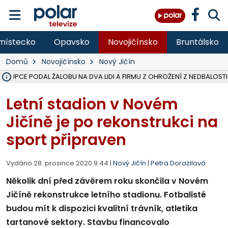
místecko
Opavsko
Novojičínsko
Bruntálsko
Domů
Novojičínsko
Nový Jičín
ÁSTUPCE PODAL ŽALOBU NA DVA LIDI A FIRMU Z OHROŽENÍ Z NEDBALOSTI
NA BÍLOVECKÝCH NOVÝCH DVORECH SE PO 84 LETECH ROZTOČILY L
KARVINSKÉ MOŘE ZÍSKÁ NOVÉ GASTRO ZÁZEMÍ S VYHLÍDKOVOU TER
REKONSTRUKCE MATEŘSKÉ ŠKOLY V CHLEBIČOVĚ MÍŘÍ DO FINÁLE, VÍ
CYKLISTU (74) SRAZIL V BRUNTÁLU KAMION, JE V OHROŽENÍ ŽIVOTA,
POLICIE HLEDÁ PŘÍPADNÉ SVĚDKY, KTEŘÍ POMŮŽOU OBJASNIT PRŮ
MS KRAJ DOKONČIL OPRAVU SILNICE MEZI VRBNEM A HEŘMANOVICEM
SMVAK NABÍZÍ V DOBĚ SUCHA VODU OBCÍM A FIRMÁM, CISTERNY JE
F-M POKRAČUJE V INSTALACI FOTOVOLTAICKÝCH ELEKTRÁREN, REP
SENIOR AKADEMIE V OPAVĚ ZAHÁJILA DALŠÍ BĚH, REPORTÁŽ NA POL
PLANETÁRIUM V OSTRAVĚ CHYSTÁ POZOROVÁNÍ ČÁSTEČNÉHO ZATMĚ
OPRAVA ULIC V HAVÍŘOVĚ UKONČÍ NELEGÁLNÍ PARKOVÁNÍ VE VNI
V HAVÍŘOVĚ SE TĚŽCE ZRANIL MOTORKÁŘ PO SRÁŽCE S AUTEM, INF
FC BANÍK OSTRAVA PROHRÁL V HRADCI KRÁLOVÉ 1:2, OD 43. MINUTY 
MOTORKÁŘ SRAZIL VE F-M NA PŘECHODU CHODCE, DLE POLICIE
Letní stadion v Novém
Jičíně je po rekonstrukci na
sport připraven
Vydáno 28. prosince 2020 9:44 |
Nový Jičín
|
Petra Dorazilová
Několik dní před závěrem roku skončila v Novém
Jičíně rekonstrukce letního stadionu. Fotbalisté
budou mít k dispozici kvalitní trávník, atletika
tartanové sektory. Stavbu financovalo