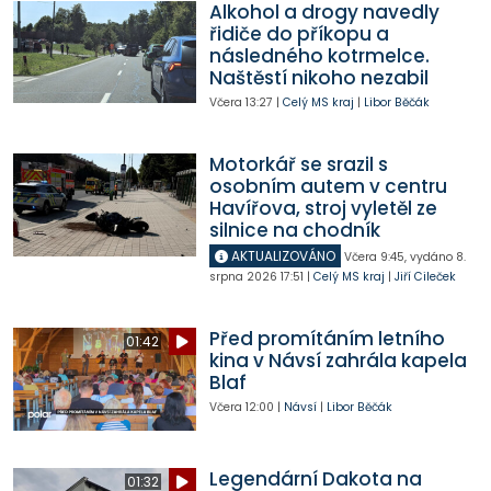
Alkohol a drogy navedly
řidiče do příkopu a
následného kotrmelce.
Naštěstí nikoho nezabil
Včera
13:27
|
Celý MS kraj
|
Libor Běčák
Motorkář se srazil s
osobním autem v centru
Havířova, stroj vyletěl ze
silnice na chodník
AKTUALIZOVÁNO
Včera
9:45
,
vydáno 8.
srpna 2026
17:51
|
Celý MS kraj
|
Jiří Cileček
Před promítáním letního
01:42
kina v Návsí zahrála kapela
Blaf
Včera
12:00
|
Návsí
|
Libor Běčák
Legendární Dakota na
01:32