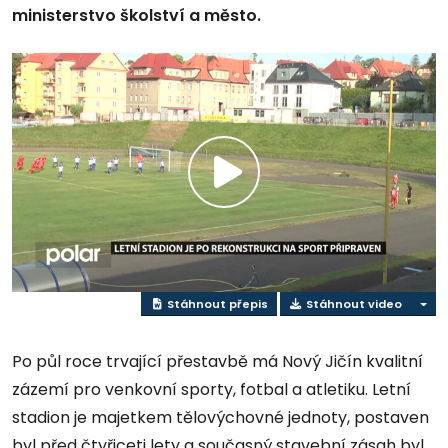
ministerstvo školství a město.
Přehrát
video
Stáhnout přepis
Stáhnout video
Po půl roce trvající přestavbě má Nový Jičín kvalitní
zázemí pro venkovní sporty, fotbal a atletiku. Letní
stadion je majetkem tělovýchovné jednoty, postaven
byl před čtyřiceti lety a současný stavební zásah byl