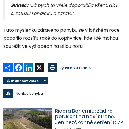
Svinec:
“Já bych to vřele doporučila všem, aby
si zotužili kondičku a zdraví.”
Tuto myšlenku zdravého pohybu se v loňském roce
podařilo rozšířit také do Kopřivnice, kde lidé mohou
soutěžit ve výšlapech na Bílou horu.
Sdílet
Facebook
LinkedIn
X
Vytisknout článek
Stáhnout video
Nahlásit chybu
Ridera Bohemia: žádné
porušení na naší straně.
Jen nezákonné šetření ČIŽP
Komerční sdělení