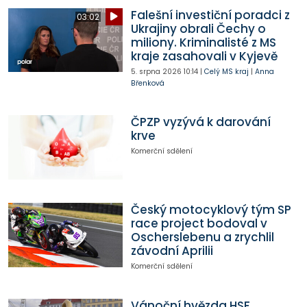
Falešní investiční poradci z
03:02
Ukrajiny obrali Čechy o
miliony. Kriminalisté z MS
kraje zasahovali v Kyjevě
5. srpna 2026
10:14
|
Celý MS kraj
|
Anna
Břenková
ČPZP vyzývá k darování
krve
Komerční sdělení
Český motocyklový tým SP
race project bodoval v
Oscherslebenu a zrychlil
závodní Aprilii
Komerční sdělení
Vánoční hvězda HSF