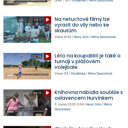
Dnes
7:50
|
Studénka
|
Petra Dorazilová
Na netuctové filmy lze
03:11
vyrazit do vily nebo ke
skautům
Včera
16:42
|
Nový Jičín
|
Petra Dorazilová
Léto na koupališti je také o
02:29
turnaji v plážovém
volejbale
Včera
8:11
|
Studénka
|
Petra Dorazilová
Knihovna nabídla soutěže s
03:13
oslavencem Hurvínkem
5. srpna 2026
13:54
|
Nový Jičín
|
Petra
Dorazilová