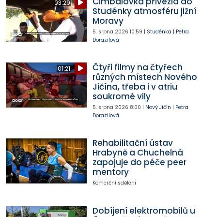
Cimbálovka přivezla do
03:29
Studénky atmosféru jižní
Moravy
5. srpna 2026
10:59
|
Studénka
|
Petra
Dorazilová
Čtyři filmy na čtyřech
01:21
různých místech Nového
Jičína, třeba i v atriu
soukromé vily
5. srpna 2026
8:00
|
Nový Jičín
|
Petra
Dorazilová
Rehabilitační ústav
Hrabyně a Chuchelná
zapojuje do péče peer
mentory
Komerční sdělení
Dobíjení elektromobilů u