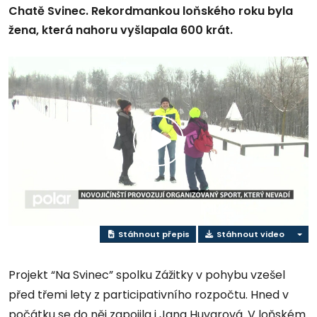
Chatě Svinec. Rekordmankou loňského roku byla
žena, která nahoru vyšlapala 600 krát.
Přehrát
video
Stáhnout přepis
Stáhnout video
Projekt “Na Svinec” spolku Zážitky v pohybu vzešel
před třemi lety z participativního rozpočtu. Hned v
počátku se do něj zapojila i Jana Huvarová. V loňském