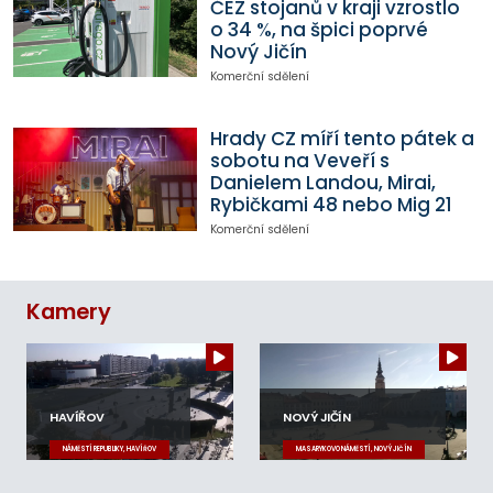
ČEZ stojanů v kraji vzrostlo
o 34 %, na špici poprvé
Nový Jičín
Komerční sdělení
Hrady CZ míří tento pátek a
sobotu na Veveří s
Danielem Landou, Mirai,
Rybičkami 48 nebo Mig 21
Komerční sdělení
Kamery
HAVÍŘOV
NOVÝ JIČÍN
NÁMĚSTÍ REPUBLIKY, HAVÍŘOV
MASARYKOVO NÁMĚSTÍ, NOVÝ JIČÍN