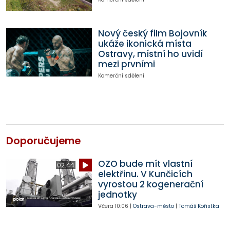
Nový český film Bojovník
ukáže ikonická místa
Ostravy, místní ho uvidí
mezi prvními
Komerční sdělení
Doporučujeme
OZO bude mít vlastní
02:44
elektřinu. V Kunčicích
vyrostou 2 kogenerační
jednotky
Včera
10:06
|
Ostrava-město
|
Tomáš Kořistka