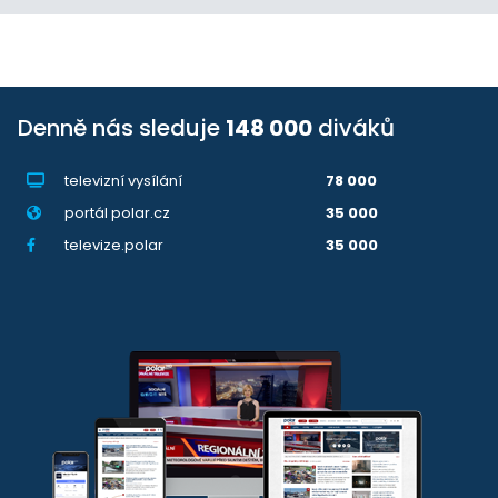
Denně nás sleduje
148 000
diváků
televizní vysílání
78 000
portál polar.cz
35 000
televize.polar
35 000