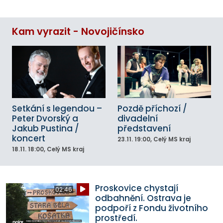
Kam vyrazit - Novojičínsko
Setkání s legendou –
Pozdě příchozí /
Peter Dvorský a
divadelní
Jakub Pustina /
představení
koncert
23.11.
19:00
, Celý MS kraj
18.11.
18:00
, Celý MS kraj
Proskovice chystají
02:46
odbahnění. Ostrava je
podpoří z Fondu životního
prostředí.