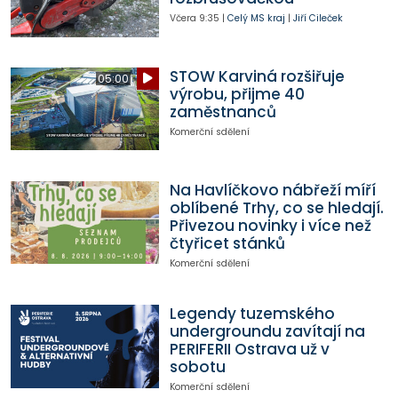
Včera
9:35
|
Celý MS kraj
|
Jiří Cileček
STOW Karviná rozšiřuje
05:00
výrobu, přijme 40
zaměstnanců
Komerční sdělení
Na Havlíčkovo nábřeží míří
oblíbené Trhy, co se hledají.
Přivezou novinky i více než
čtyřicet stánků
Komerční sdělení
Legendy tuzemského
undergroundu zavítají na
PERIFERII Ostrava už v
sobotu
Komerční sdělení