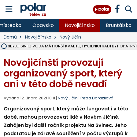
místecko
Opavsko
Novojičínsko
Bruntálsko
Domů
Novojičínsko
Nový Jičín
Ě PŘIBYLO SINIC, VODA MÁ HORŠÍ KVALITU, HYGIENICI RADÍ BÝT OPATRNÍ
ÚOHS DAL ZÁTORU POKUTU 100 000 ZA CHYBY V ZAKÁZCE NA OBN
AREÁL LODIČEK V KARVINÉ SE PŘIPRAVUJE NA VELKOU REKONSTRUKC
KARVINÁ ZNÁ BUDOUCÍ PODOBU AREÁLU LODIČKY V PARKU BOŽEN
MORAVSKOSLEZŠTÍ POLICISTÉ ODHALILI MEZINÁRODNÍ GANG PODVO
LÁKALI LIDI NA ZISKY Z KRYPTOMĚN, INFO A VIDEO NA POLAR.CZ
RADNÍ OSTRAVY A POSLANKYNĚ A. HOFFMANNOVÁ ZA PIRÁTY PODA
NA POSTUP MINISTERSTVA ŽIVOTNÍHO PROSTŘEDÍ V KAUZE HALDY 
MUŽ V PŘÍBOŘE SE VÁŽNĚ ZRANIL PŘI PRÁCI S ROZBRUŠOVAČKOU, I
SLEZSKÁ OSTRAVA PŘIPRAVUJE PROJEKTOVOU DOKUMENTACI PRO 
PODEZŘELÝ BALÍČEK ZASTAVIL PROVOZ NA NÁDRAŽÍ VE F-M, ČEKÁ 
CHLAPEČKA (2) V HAVÍŘOVĚ POKOUSAL PES, POLICIE HLEDÁ MAJITEL
MS KRAJ VYBUDUJE ZA 40 MILIONŮ V JABLUNKOVĚ NOVÝ MOST PŘES O
FOTBALISTA LAURI LAINE SE VRACÍ Z BANÍKU OSTRAVA NA PŮL ROK
F-M DOKONČIL VOLNOČASOVÝ AREÁL RIVKA PARK ZA 62 MILIONŮ,
Novojičínští provozují
organizovaný sport, který
ani v této době nevadí
Vydáno 12. února 2021 10:11 |
Nový Jičín
|
Petra Dorazilová
Organizovaný sport, který může fungovat i v této
době, mohou provozovat lidé v Novém Jičíně.
Zahájen byl další ročník projektu Na Svinec. Jeho
podstatou je zdravé soutěžení v počtu výstupů k