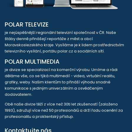
POLAR TELEVIZE
je nejúspěšnější regionální televizní společnost v ČR. Naše
štáby denně přinášejí reportáže z měst a obcí
Moravskoslezského kraje. Vysíláme je k lidem prostřednictvím
televizního vysílání, portálu polar.cz a sociálních sítí.
POLAR MULTIMEDIA
je divize se specializací na komerční výrobu. Umíme a rádi
děláme vše, co se týká multimedií - videa, virtuální realitu,
grafiky, weby. Našim klientům to přináší výhodu snadné
komunikace s jediným univerzálním a osvědčeným
dodavatelem.
Obě naše divize těží z více než 30ti let zkušeností (založeno
1993), sdružují více než 50 profesionálů a drží řadu ocenění za
profesionalitu a proklientský přístup.
Kontaktujte nás