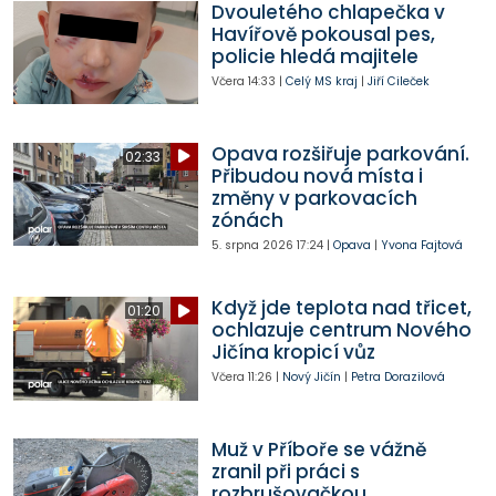
Dvouletého chlapečka v
Havířově pokousal pes,
policie hledá majitele
Včera
14:33
|
Celý MS kraj
|
Jiří Cileček
Opava rozšiřuje parkování.
02:33
Přibudou nová místa i
změny v parkovacích
zónách
5. srpna 2026
17:24
|
Opava
|
Yvona Fajtová
Když jde teplota nad třicet,
01:20
ochlazuje centrum Nového
Jičína kropicí vůz
Včera
11:26
|
Nový Jičín
|
Petra Dorazilová
Muž v Příboře se vážně
zranil při práci s
rozbrušovačkou