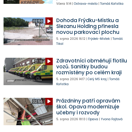
Včera
9:14
|
Ostrava-město
|
Tomáš Kořistka
Dohoda Frýdku-Místku a
02:53
Slezanu Holding přinesla
novou parkovací plochu
5. srpna 2026
16:12
|
Frýdek-Místek
|
Tomáš
Tikal
Zdravotníci obměňují flotilu
01:18
vozů. Sanitky budou
rozmístěny po celém kraji
5. srpna 2026
14:17
|
Celý MS kraj
|
Tomáš
Kořistka
Prázdniny patří opravám
02:56
škol. Opava modernizuje
učebny i rozvody
5. srpna 2026
18:13
|
Opava
|
Yvona Fajtová