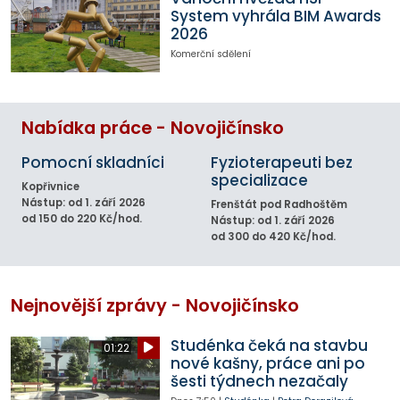
System vyhrála BIM Awards
2026
Komerční sdělení
Nabídka práce - Novojičínsko
Pomocní skladníci
Fyzioterapeuti bez
specializace
Kopřivnice
Nástup: od 1. září 2026
Frenštát pod Radhoštěm
od 150 do 220 Kč/hod.
Nástup: od 1. září 2026
od 300 do 420 Kč/hod.
Nejnovější zprávy - Novojičínsko
Studénka čeká na stavbu
01:22
nové kašny, práce ani po
šesti týdnech nezačaly