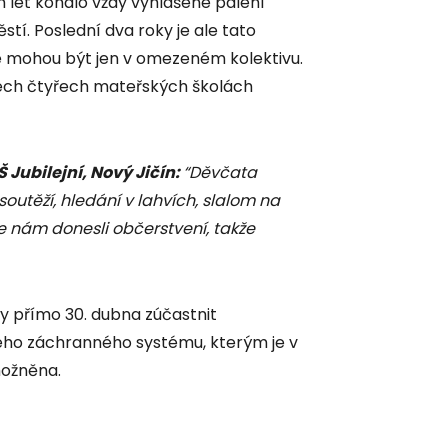
 let konalo vždy vyhlášené pálení
stí. Poslední dva roky je ale tato
 mohou být jen v omezeném kolektivu.
všech čtyřech mateřských školách
Jubilejní, Nový Jičín:
“Děvčata
soutěží, hledání v lahvích, slalom na
ože nám donesli občerstvení, takže
y přímo 30. dubna zúčastnit
ého záchranného systému, kterým je v
ožněna.