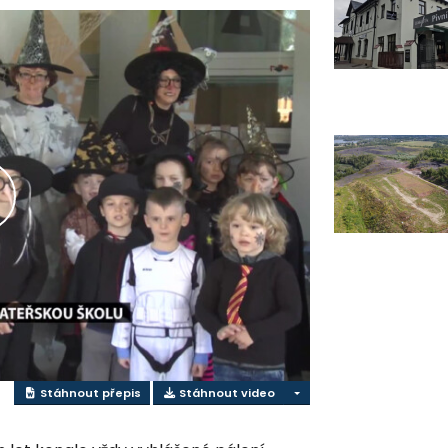
řehrát
ideo
Stáhnout přepis
Stáhnout video