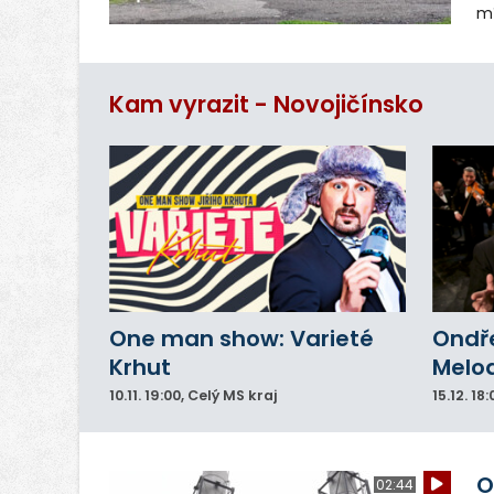
mí
Ži
tr
p
Kam vyrazit - Novojičínsko
One man show: Varieté
Ondře
Krhut
Melod
10.11.
19:00
, Celý MS kraj
15.12.
18:
O
02:44