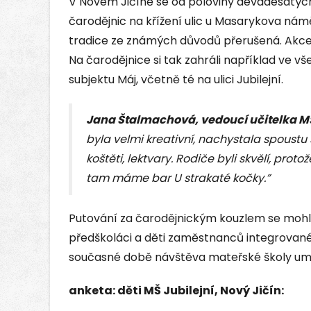
V Novém Jičíně se od poloviny devadesátých
čarodějnic na křížení ulic u Masarykova námě
tradice ze známých důvodů přerušená. Akce
Na čarodějnice si tak zahráli například ve 
subjektu Máj, včetně té na ulici Jubilejní.
Jana Štalmachová, vedoucí učitelka MŠ 
byla velmi kreativní, nachystala spoustu 
koštěti, lektvary. Rodiče byli skvělí, prot
tam máme bar U strakaté kočky.”
Putování za čarodějnickým kouzlem se mohl
předškoláci a děti zaměstnanců integrovan
současné době návštěva mateřské školy um
anketa: děti MŠ Jubilejní, Nový Jičín: