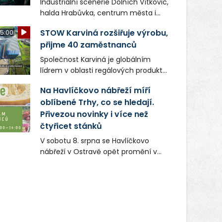
Industriální scenérie Dolních Vítkovic,
halda Hrabůvka, centrum města i
další ikonická místa Ostravy se objeví
STOW Karviná rozšiřuje výrobu,
5:00
v novém filmu Bojovník, který vstoupí
přijme 40 zaměstnanců
do kin už 13. srpna. Režiséři Vojtěch
Frič a Tomáš Dianiška si
Společnost Karviná je globálním
moravskoslezskou metropoli
lídrem v oblasti regálových produktů
nevybrali náhodou – její syrová
a systémů, stabilním
atmosféra se stala přirozenou
Na Havlíčkovo nábřeží míří
zaměstnavatelem na Karvinsku a
součástí příběhu bývalého
oblíbené Trhy, co se hledají.
firmou s obrovským potenciálem.
boxerského šampiona Hoffa (Milan
Přivezou novinky i více než
Ondrík), jenž se po letech vrací do
čtyřicet stánků
světa vrcholových zápasů, tentokrát
V sobotu 8. srpna se Havlíčkovo
v MMA.
nábřeží v Ostravě opět promění v
místo plné vůní, chutí a poctivých
lokálních výrobků. Trhy, co se hledají
tentokrát nabídnou více než čtyřicet
pečlivě vybraných stánků s kvalitní
gastronomií, farmářskými produkty,
designem i řemeslnou tvorbou.