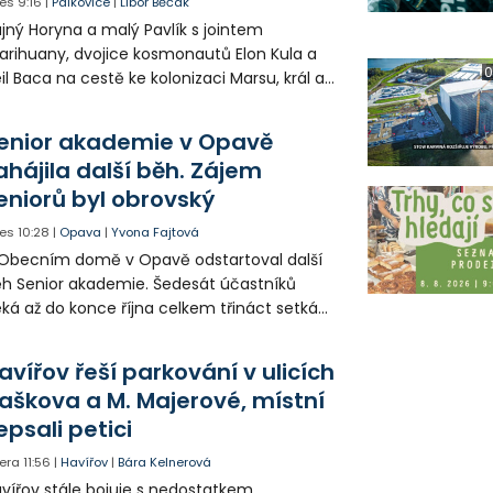
es
9:16
|
Palkovice
|
Libor Běčák
jný Horyna a malý Pavlík s jointem
rihuany, dvojice kosmonautů Elon Kula a
0
il Baca na cestě ke kolonizaci Marsu, král a
šek a mnoho dalších postav už při
opagaci Palkovic ztvárnili starosta Radim
enior akademie v Opavě
ča a místostarosta David Kula.
ahájila další běh. Zájem
eniorů byl obrovský
es
10:28
|
Opava
|
Yvona Fajtová
Obecním domě v Opavě odstartoval další
h Senior akademie. Šedesát účastníků
ká až do konce října celkem třináct setkání
ných odborných přednášek i poznávání
sta. Na závěr převezmou úspěšní
avířov řeší parkování v ulicích
solventi certifikáty o absolvování studia a
aškova a M. Majerové, místní
obné dárky.
epsali petici
era
11:56
|
Havířov
|
Bára Kelnerová
vířov stále bojuje s nedostatkem