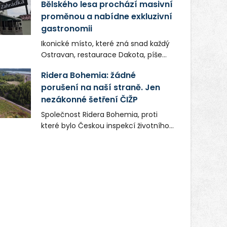
Bělského lesa prochází masivní
proměnou a nabídne exkluzivní
gastronomii
Ikonické místo, které zná snad každý
Ostravan, restaurace Dakota, píše
novou kapitolu. Silná mateřská
Ridera Bohemia: žádné
společnost Dang Investment Group
porušení na naší straně. Jen
s.r.o. investuje do projektu přes 50
nezákonné šetření ČIŽP
milionů korun. Cílem je přinést
Ostravě dva špičkové gastronomické
Společnost Ridera Bohemia, proti
koncepty, které v regionu dosud
které bylo Českou inspekcí životního
chyběly, luxusní středomořskou
prostředí (ČIŽP) čtyři roky vedeno
kuchyni a autentickou asijskou
vykonstruované řízení, při realizaci
gastronomii.
OVS na heřmanické haldě
postupovala v souladu se zákonem a
zadáním státního podniku DIAMO a v
této souvislosti nelze hovořit o
žádném odpadu. Ridera od počátku
označovala řízení ČIŽP za nezákonné
a domáhala se práva na spravedlivý