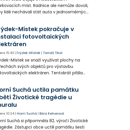
rkovacích míst. Radnice ale nemůže dovoli,
y lidé nechávali stát auta v jednosměrných
icích, kde nezbývá místo pro průjezd IZS.
tuace se teď řeší v jednom vnitrobloku, kde
rýdek-Místek pokračuje v
 někteří obyvatelé rozhodli sepsat petici.
nstalaci fotovoltaických
lektráren
era
15:43
|
Frýdek-Místek
|
Tomáš Tikal
ýdek-Místek se snaží využívat plochy na
řechách svých objektů pro výstavbu
tovoltaických elektráren. Tentokrát přišla
da na 11. Základní školu ve Frýdku.
orní Suchá uctila památku
bětí Životické tragédie u
uralu
era
10:24
|
Horní Suchá
|
Bára Kelnerová
rní Suchá si připomněla 82. výročí Životické
agédie. Zástupci obce uctili památku šesti