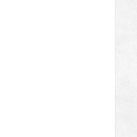
Návštěvníci se mohou těšit nejen na
oblíbené stálice, ale také na řadu
novinek, které v Ostravě běžně
nepotkají.