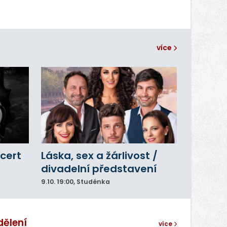
více
cert
Láska, sex a žárlivost /
divadelní představení
9.10.
19:00
, Studénka
dělení
více