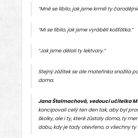
“Mně se líbilo, jak jsme krmili ty čarodějni
“Mi se líbilo, jak jsme vyráběli košťátka.”
“Jak jsme dělali ty lektvary.”
Stejný zážitek se ale mateřinka snažila p
doma.
Jana Štalmachová, vedoucí učitelka MŠ 
koncipovali celý ten den tak, aby byl pros
školky, ale i ty, které zůstaly doma, ty m
dobu, kdy je tady otevřeno, a všechny ty 