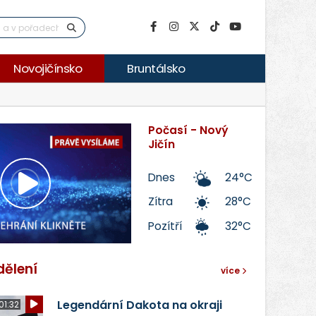
Novojičínsko
Bruntálsko
Počasí - Nový
Jičín
Dnes
24°C
Přehrát
Zítra
28°C
Pozítří
32°C
video
dělení
více
Legendární Dakota na okraji
01:32