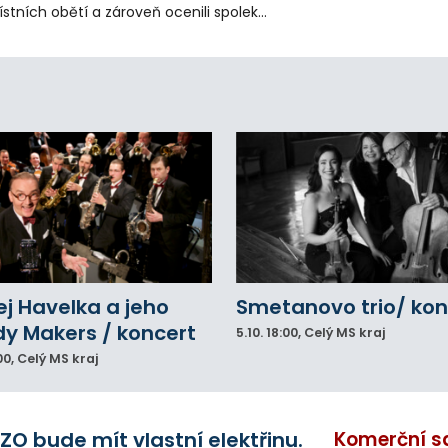
stních obětí a zároveň ocenili spolek
votice Sobě za zpřístupnění informací o
agédii prostřednictvím QR kódů u
amátníků.
j Havelka a jeho
Smetanovo trio/ kon
y Makers / koncert
5.10.
18:00
, Celý MS kraj
00
, Celý MS kraj
ZO bude mít vlastní elektřinu.
Komerční s