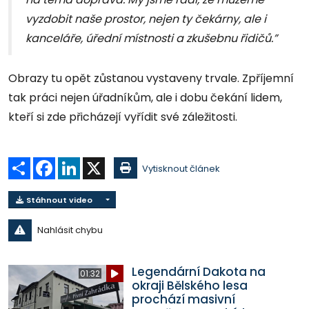
vyzdobit naše prostor, nejen ty čekárny, ale i
kanceláře, úřední místnosti a zkušebnu řidičů.”
Obrazy tu opět zůstanou vystaveny trvale. Zpříjemní
tak práci nejen úřadníkům, ale i dobu čekání lidem,
kteří si zde přicházejí vyřídit své záležitosti.
Sdílet
Facebook
LinkedIn
X
Vytisknout článek
Stáhnout video
Nahlásit chybu
Legendární Dakota na
01:32
okraji Bělského lesa
prochází masivní