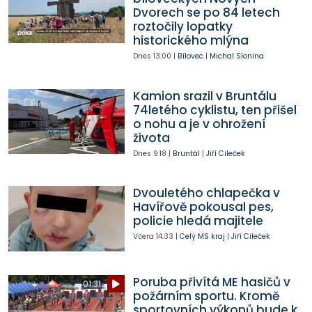
Dvorech se po 84 letech
roztočily lopatky
historického mlýna
Dnes
13:00
|
Bílovec
|
Michal Slonina
Kamion srazil v Bruntálu
74letého cyklistu, ten přišel
o nohu a je v ohrožení
života
Dnes
9:18
|
Bruntál
|
Jiří Cileček
Dvouletého chlapečka v
Havířově pokousal pes,
policie hledá majitele
Včera
14:33
|
Celý MS kraj
|
Jiří Cileček
Poruba přivítá ME hasičů v
01:31
požárním sportu. Kromě
sportovních výkonů bude k