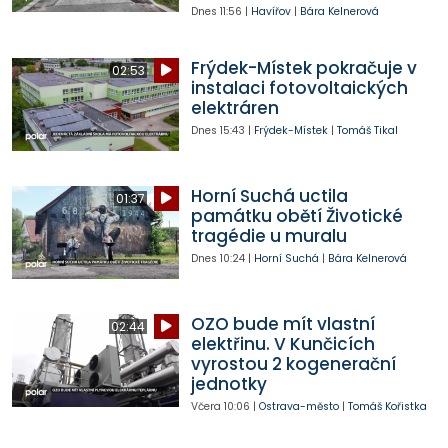
Dnes
11:56
|
Havířov
|
Bára Kelnerová
Frýdek-Místek pokračuje v
02:53
instalaci fotovoltaických
elektráren
Dnes
15:43
|
Frýdek-Místek
|
Tomáš Tikal
Horní Suchá uctila
01:37
památku obětí Životické
tragédie u muralu
Dnes
10:24
|
Horní Suchá
|
Bára Kelnerová
OZO bude mít vlastní
02:44
elektřinu. V Kunčicích
vyrostou 2 kogenerační
jednotky
Včera
10:06
|
Ostrava-město
|
Tomáš Kořistka