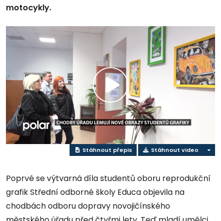
motocykly.
Přehrát
video
Stáhnout přepis
Stáhnout video
Poprvé se výtvarná díla studentů oboru reprodukční
grafik Střední odborné školy Educa objevila na
chodbách odboru dopravy novojičínského
městského úřadu před čtyřmi lety. Teď mladí umělci