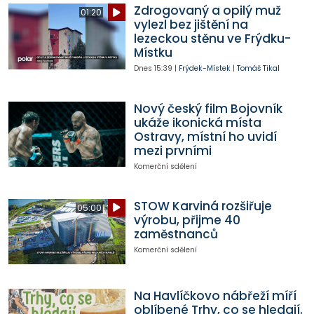
Zdrogovaný a opilý muž
01:20
vylezl bez jištění na
lezeckou stěnu ve Frýdku-
Místku
Dnes
15:39
|
Frýdek-Místek
|
Tomáš Tikal
Nový český film Bojovník
ukáže ikonická místa
Ostravy, místní ho uvidí
mezi prvními
Komerční sdělení
STOW Karviná rozšiřuje
05:00
výrobu, přijme 40
zaměstnanců
Komerční sdělení
Na Havlíčkovo nábřeží míří
oblíbené Trhy, co se hledají.