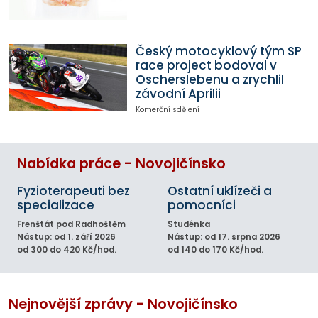
Český motocyklový tým SP
race project bodoval v
Oscherslebenu a zrychlil
závodní Aprilii
Komerční sdělení
Nabídka práce - Novojičínsko
Fyzioterapeuti bez
Ostatní uklízeči a
specializace
pomocníci
Frenštát pod Radhoštěm
Studénka
Nástup: od 1. září 2026
Nástup: od 17. srpna 2026
od 300 do 420 Kč/hod.
od 140 do 170 Kč/hod.
Nejnovější zprávy - Novojičínsko