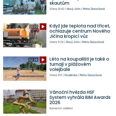
skautům
Včera
16:42
|
Nový Jičín
|
Petra Dorazilová
Když jde teplota nad třicet,
01:20
ochlazuje centrum Nového
Jičína kropicí vůz
Včera
11:26
|
Nový Jičín
|
Petra Dorazilová
Léto na koupališti je také o
02:29
turnaji v plážovém
volejbale
Včera
8:11
|
Studénka
|
Petra Dorazilová
Vánoční hvězda HSF
System vyhrála BIM Awards
2026
Komerční sdělení