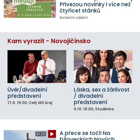
Přivezou novinky i více než
čtyřicet stánků
Komerční sdělení
Kam vyrazit - Novojičínsko
Úvěr/divadelní
Láska, sex a žárlivost
představení
/ divadelní
představení
17.9.
19:00
, Celý MS kraj
9.10.
19:00
, Studénka
A přece se točí! Na
01:20
bíloveckých Nových