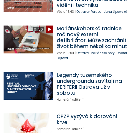
vidění i technika
Včera
15:43
|
Ostrava-Poruba
|
Jana Lipowská
Mariánskohorská radnice
01:56
má nový externí
defibrilátor. Může zachránit
život během několika minut
Včera
19:04
|
Ostrava-Mariánské hory
|
Yvona
Fajtová
Legendy tuzemského
undergroundu zavítají na
PERIFERII Ostrava už v
sobotu
Komerční sdělení
ČPZP vyzývá k darování
krve
Komerční sdělení