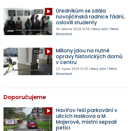
Úředníkům se zdála
01:21
novojičínská radnice fádní,
oslovili studenty
30. března 2026
10:55
|
Nový Jičín
|
Petra
Dorazilová
Miliony jdou na nutné
02:41
opravy historických domů
v centru
23. srpna 2025
12:33
|
Nový Jičín
|
Petra
Dorazilová
Doporučujeme
Havířov řeší parkování v
02:38
ulicích Haškova a M.
Majerové, místní sepsali
petici