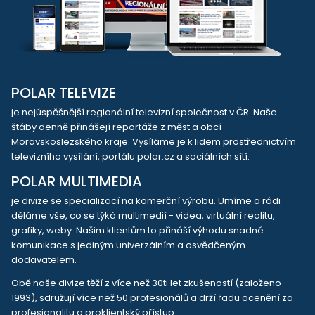
POLAR TELEVIZE
je nejúspěšnější regionální televizní společnost v ČR. Naše
štáby denně přinášejí reportáže z měst a obcí
Moravskoslezského kraje. Vysíláme je k lidem prostřednictvím
televizního vysílání, portálu polar.cz a sociálních sítí.
POLAR MULTIMEDIA
je divize se specializací na komerční výrobu. Umíme a rádi
děláme vše, co se týká multimedií - videa, virtuální realitu,
grafiky, weby. Našim klientům to přináší výhodu snadné
komunikace s jediným univerzálním a osvědčeným
dodavatelem.
Obě naše divize těží z více než 30ti let zkušeností (založeno
1993), sdružují více než 50 profesionálů a drží řadu ocenění za
profesionalitu a proklientský přístup.