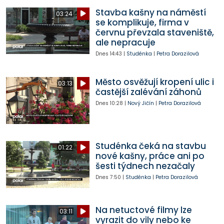
Stavba kašny na náměstí
03:24
se komplikuje, firma v
červnu převzala staveniště,
ale nepracuje
Dnes
14:43
|
Studénka
|
Petra Dorazilová
Město osvěžují kropení ulic i
03:13
častější zalévání záhonů
Dnes
10:28
|
Nový Jičín
|
Petra Dorazilová
Studénka čeká na stavbu
01:22
nové kašny, práce ani po
šesti týdnech nezačaly
Dnes
7:50
|
Studénka
|
Petra Dorazilová
Na netuctové filmy lze
03:11
vyrazit do vily nebo ke