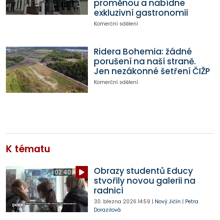
proměnou a nabídne
exkluzivní gastronomii
Komerční sdělení
Ridera Bohemia: žádné
porušení na naší straně.
Jen nezákonné šetření ČIŽP
Komerční sdělení
K tématu
Obrazy studentů Educy
02:40
stvořily novou galerii na
radnici
30. března 2026
14:59
|
Nový Jičín
|
Petra
Dorazilová