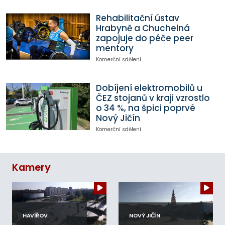
Rehabilitační ústav
Hrabyně a Chuchelná
zapojuje do péče peer
mentory
Komerční sdělení
Dobíjení elektromobilů u
ČEZ stojanů v kraji vzrostlo
o 34 %, na špici poprvé
Nový Jičín
Komerční sdělení
Kamery
HAVÍŘOV
NOVÝ JIČÍN