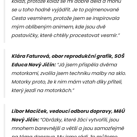
koláží, protože koláž se mi dobře dělá a mohu
se u toho hodně vyjádřit. Je to pojmenované
Cesta vesmírem, protože jsem se inspirovala
mým oblíbeným animem, kde jsou dvě
postavičky, které chtěly procestovat vesmír.”
Klára Faturová, obor reprodukční grafik, SOŠ
Educa Nový Jičín:
“Já jsem přispěla dvěma
motorkami, zvolila jsem techniku malby na sklo.
Motorky proto, že k nim mám vztah díky příteli,
který jezdí na motorkách.”
Libor Macíček, vedoucí odboru dopravy, MěÚ
Nový Jičín:
“Obrázky, které žáci vytvořili, jsou
mnohem barevnější a větší a jsou samozřejmě
na téma doprava. My jsme rádi, že můžeme