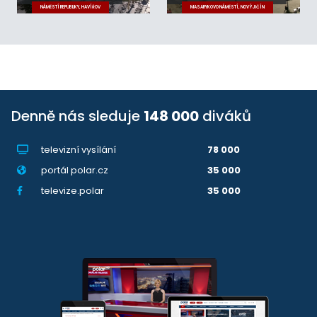
NÁMĚSTÍ REPUBLIKY, HAVÍŘOV
MASARYKOVO NÁMĚSTÍ, NOVÝ JIČÍN
Denně nás sleduje
148 000
diváků
televizní vysílání
78 000
portál polar.cz
35 000
televize.polar
35 000