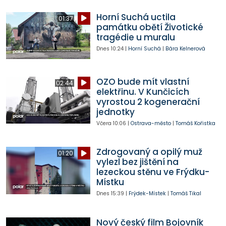
Horní Suchá uctila
01:37
památku obětí Životické
tragédie u muralu
Dnes
10:24
|
Horní Suchá
|
Bára Kelnerová
OZO bude mít vlastní
02:44
elektřinu. V Kunčicích
vyrostou 2 kogenerační
jednotky
Včera
10:06
|
Ostrava-město
|
Tomáš Kořistka
Zdrogovaný a opilý muž
01:20
vylezl bez jištění na
lezeckou stěnu ve Frýdku-
Místku
Dnes
15:39
|
Frýdek-Místek
|
Tomáš Tikal
Nový český film Bojovník