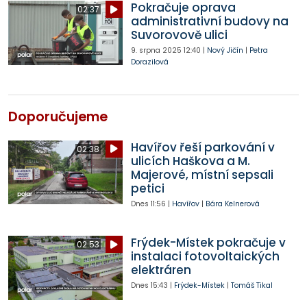
Pokračuje oprava
02:37
administrativní budovy na
Suvorovově ulici
9. srpna 2025
12:40
|
Nový Jičín
|
Petra
Dorazilová
Doporučujeme
Havířov řeší parkování v
02:38
ulicích Haškova a M.
Majerové, místní sepsali
petici
Dnes
11:56
|
Havířov
|
Bára Kelnerová
Frýdek-Místek pokračuje v
02:53
instalaci fotovoltaických
elektráren
Dnes
15:43
|
Frýdek-Místek
|
Tomáš Tikal