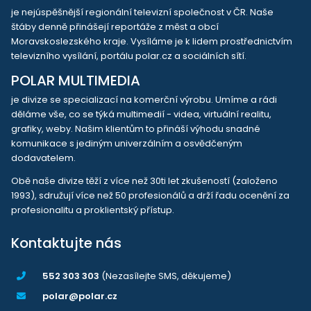
je nejúspěšnější regionální televizní společnost v ČR. Naše
štáby denně přinášejí reportáže z měst a obcí
Moravskoslezského kraje. Vysíláme je k lidem prostřednictvím
televizního vysílání, portálu polar.cz a sociálních sítí.
POLAR MULTIMEDIA
je divize se specializací na komerční výrobu. Umíme a rádi
děláme vše, co se týká multimedií - videa, virtuální realitu,
grafiky, weby. Našim klientům to přináší výhodu snadné
komunikace s jediným univerzálním a osvědčeným
dodavatelem.
Obě naše divize těží z více než 30ti let zkušeností (založeno
1993), sdružují více než 50 profesionálů a drží řadu ocenění za
profesionalitu a proklientský přístup.
Kontaktujte nás
552 303 303
(Nezasílejte SMS, děkujeme)
polar@polar.cz