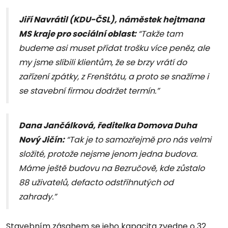
Jiří Navrátil (KDU-ČSL), náměstek hejtmana
MS kraje pro sociální oblast:
“Takže tam
budeme asi muset přidat trošku více peněz, ale
my jsme slíbili klientům, že se brzy vrátí do
zařízení zpátky, z Frenštátu, a proto se snažíme i
se stavební firmou dodržet termín.”
Dana Jančálková, ředitelka Domova Duha
Nový Jičín:
“Tak je to samozřejmě pro nás velmi
složité, protože nejsme jenom jedna budova.
Máme ještě budovu na Bezručově, kde zůstalo
88 uživatelů, defacto odstřihnutých od
zahrady.”
Stavebním zásahem se jeho kapacita zvedne o 32