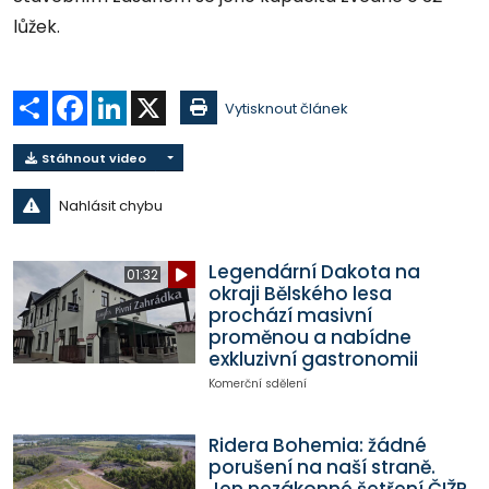
lůžek.
Sdílet
Facebook
LinkedIn
X
Vytisknout článek
Stáhnout video
Nahlásit chybu
Legendární Dakota na
01:32
okraji Bělského lesa
prochází masivní
proměnou a nabídne
exkluzivní gastronomii
Komerční sdělení
Ridera Bohemia: žádné
porušení na naší straně.