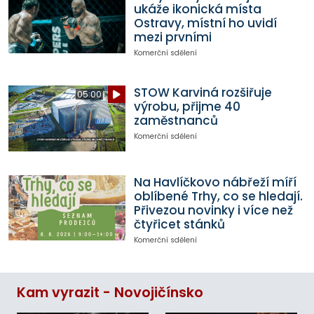
ukáže ikonická místa
Ostravy, místní ho uvidí
mezi prvními
Komerční sdělení
STOW Karviná rozšiřuje
05:00
výrobu, přijme 40
zaměstnanců
Komerční sdělení
Na Havlíčkovo nábřeží míří
oblíbené Trhy, co se hledají.
Přivezou novinky i více než
čtyřicet stánků
Komerční sdělení
Kam vyrazit - Novojičínsko