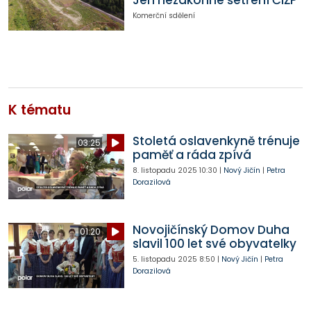
Jen nezákonné šetření ČIŽP
Komerční sdělení
K tématu
Stoletá oslavenkyně trénuje
03:25
paměť a ráda zpívá
8. listopadu 2025
10:30
|
Nový Jičín
|
Petra
Dorazilová
Novojičínský Domov Duha
01:20
slavil 100 let své obyvatelky
5. listopadu 2025
8:50
|
Nový Jičín
|
Petra
Dorazilová