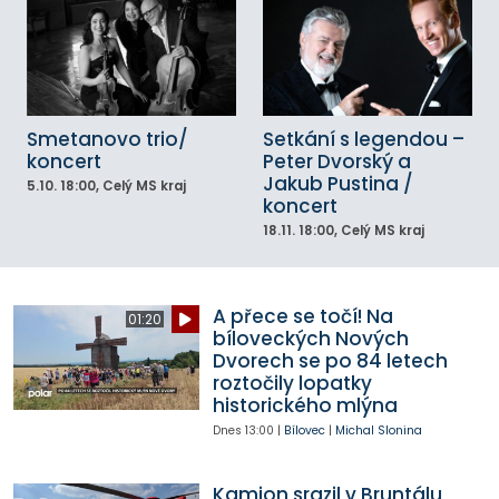
Smetanovo trio/
Setkání s legendou –
koncert
Peter Dvorský a
Jakub Pustina /
5.10.
18:00
, Celý MS kraj
koncert
18.11.
18:00
, Celý MS kraj
A přece se točí! Na
01:20
bíloveckých Nových
Dvorech se po 84 letech
roztočily lopatky
historického mlýna
Dnes
13:00
|
Bílovec
|
Michal Slonina
Kamion srazil v Bruntálu