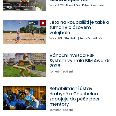
Včera
11:26
|
Nový Jičín
|
Petra Dorazilová
Léto na koupališti je také o
02:29
turnaji v plážovém
volejbale
Včera
8:11
|
Studénka
|
Petra Dorazilová
Vánoční hvězda HSF
System vyhrála BIM Awards
2026
Komerční sdělení
Rehabilitační ústav
Hrabyně a Chuchelná
zapojuje do péče peer
mentory
Komerční sdělení