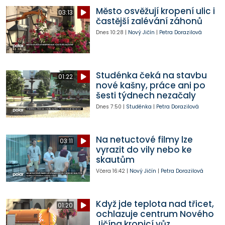
Město osvěžují kropení ulic i
03:13
častější zalévání záhonů
Dnes
10:28
|
Nový Jičín
|
Petra Dorazilová
Studénka čeká na stavbu
01:22
nové kašny, práce ani po
šesti týdnech nezačaly
Dnes
7:50
|
Studénka
|
Petra Dorazilová
Na netuctové filmy lze
03:11
vyrazit do vily nebo ke
skautům
Včera
16:42
|
Nový Jičín
|
Petra Dorazilová
Když jde teplota nad třicet,
01:20
ochlazuje centrum Nového
Jičína kropicí vůz