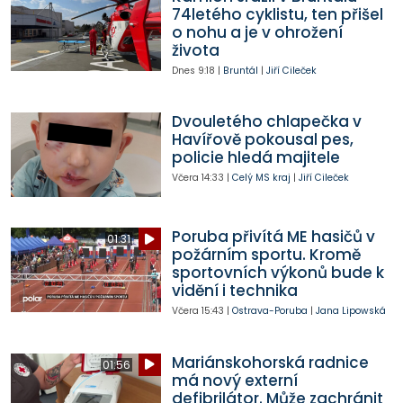
74letého cyklistu, ten přišel
o nohu a je v ohrožení
života
Dnes
9:18
|
Bruntál
|
Jiří Cileček
Dvouletého chlapečka v
Havířově pokousal pes,
policie hledá majitele
Včera
14:33
|
Celý MS kraj
|
Jiří Cileček
Poruba přivítá ME hasičů v
01:31
požárním sportu. Kromě
sportovních výkonů bude k
vidění i technika
Včera
15:43
|
Ostrava-Poruba
|
Jana Lipowská
Mariánskohorská radnice
01:56
má nový externí
defibrilátor. Může zachránit