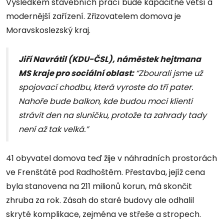
Výsledkem stavebních prací bude kapacitně větší a
modernější zařízení. Zřizovatelem domova je
Moravskoslezský kraj.
Jiří Navrátil (KDU-ČSL), náměstek hejtmana
MS kraje pro sociální oblast:
“Zbourali jsme už
spojovací chodbu, která vyroste do tří pater.
Nahoře bude balkon, kde budou moci klienti
strávit den na sluníčku, protože ta zahrady tady
není až tak velká.”
41 obyvatel domova teď žije v náhradních prostorách
ve Frenštátě pod Radhoštěm. Přestavba, jejíž cena
byla stanovena na 211 milionů korun, má skončit
zhruba za rok. Zásah do staré budovy ale odhalil
skryté komplikace, zejména ve střeše a stropech.