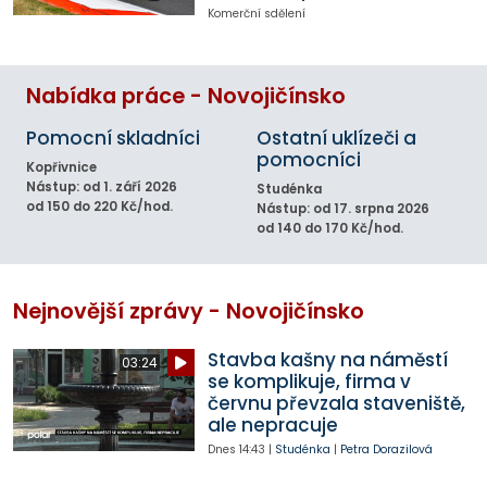
Komerční sdělení
Nabídka práce - Novojičínsko
Pomocní skladníci
Ostatní uklízeči a
pomocníci
Kopřivnice
Nástup: od 1. září 2026
Studénka
od 150 do 220 Kč/hod.
Nástup: od 17. srpna 2026
od 140 do 170 Kč/hod.
Nejnovější zprávy - Novojičínsko
Stavba kašny na náměstí
03:24
se komplikuje, firma v
červnu převzala staveniště,
ale nepracuje
Dnes
14:43
|
Studénka
|
Petra Dorazilová