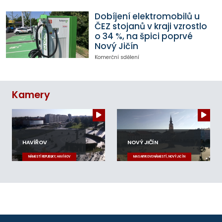
Dobíjení elektromobilů u
ČEZ stojanů v kraji vzrostlo
o 34 %, na špici poprvé
Nový Jičín
Komerční sdělení
Kamery
HAVÍŘOV
NOVÝ JIČÍN
NÁMĚSTÍ REPUBLIKY, HAVÍŘOV
MASARYKOVO NÁMĚSTÍ, NOVÝ JIČÍN