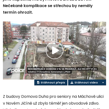
Nečekané komplikace se střechou by neměly
termín ohrozit.
Play
Video
Stáhnout přepis
Stáhnout video
Z budovy Domova Duha pro seniory na Máchově ulici
v Novém Jičíně už zbylo téměř jen obvodové zdivo.