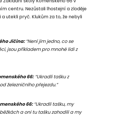
e Základní školy Komenského 66 v
m centru. Nezůstali lhostejní a zloděje
 a utekli pryč. Klukům za to, že nebyli
ého Jičína:
“Není jim jedno, co se
ěci, jsou příkladem pro mnohé lidi z
Komenského 66:
“Ukradli tašku z
d železničního přejezdu.”
omenského 66:
“Ukradli tašku, my
loběžkách a oni tu tašku zahodili a my