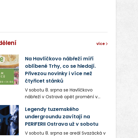
dělení
více
Na Havlíčkovo nábřeží míří
oblíbené Trhy, co se hledají.
Přivezou novinky i více než
čtyřicet stánků
V sobotu 8. srpna se Havlíčkovo
nábřeží v Ostravě opět promění v
místo plné vůní, chutí a poctivých
Legendy tuzemského
lokálních výrobků. Trhy, co se hledají
undergroundu zavítají na
tentokrát nabídnou více než čtyřicet
PERIFERII Ostrava už v sobotu
pečlivě vybraných stánků s kvalitní
gastronomií, farmářskými produkty,
V sobotu 8. srpna se areál Svazácká v
designem i řemeslnou tvorbou.