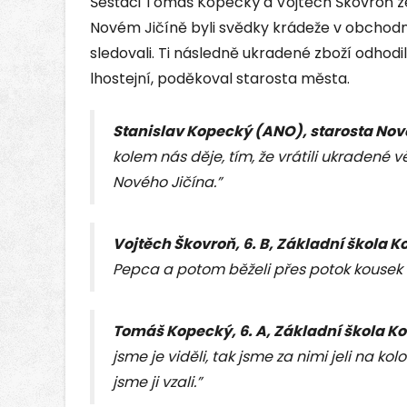
Šesťáci Tomáš Kopecký a Vojtěch Škovroň z
Novém Jičíně byli svědky krádeže v obchodní
sledovali. Ti následně ukradené zboží odhodili
lhostejní, poděkoval starosta města.
Stanislav Kopecký (ANO), starosta Nov
kolem nás děje, tím, že vrátili ukradené v
Nového Jičína.”
Vojtěch Škovroň, 6. B,
Základní škola 
Pepca a potom běželi přes potok kousek o
Tomáš Kopecký, 6. A,
Základní škola K
jsme je viděli, tak jsme za nimi jeli na ko
jsme ji vzali.”