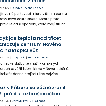
arkovacích zónách
era
17:24
|
Opava
|
Yvona Fajtová
jít volné parkovací místo v širším centru
avy bývá často složité. Město proto
ipravuje další opatření, která mají situaci
epšit. Vznikají nová parkovací stání, mění se
ganizace dopravy a některé novinky čekají
dyž jde teplota nad třicet,
ké řidiče v parkovacích zónách.
chlazuje centrum Nového
ičína kropicí vůz
es
11:26
|
Nový Jičín
|
Petra Dorazilová
chnické služby se snaží v úmorných
drech osvěžit lidem klima v Novém Jičíně.
kolikrát denně projíždí ulice nejvíce
hřátého centra kropící vůz. Zvýšila se také
tenzita zálivky květinových záhonů.
už v Příboře se vážně zranil
ři práci s rozbrušovačkou
es
9:35
|
Celý MS kraj
|
Jiří Cileček