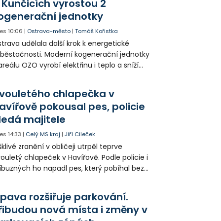
 Kunčicích vyrostou 2
ogenerační jednotky
es
10:06
|
Ostrava-město
|
Tomáš Kořistka
trava udělala další krok k energetické
běstačnosti. Moderní kogenerační jednotky
areálu OZO vyrobí elektřinu i teplo a sníží
klady i emise. Malou elektrárnu postaví
olia přímo v Kunčicích.
vouletého chlapečka v
avířově pokousal pes, policie
ledá majitele
es
14:33
|
Celý MS kraj
|
Jiří Cileček
klivé zranění v obličeji utrpěl teprve
ouletý chlapeček v Havířově. Podle policie i
íbuzných ho napadl pes, který pobíhal bez
dítka a náhubku. Majitel psa údajně z místa
ešel. Případem už se zabývá policie, která
pava rozšiřuje parkování.
jitele psa hledá.
řibudou nová místa i změny v