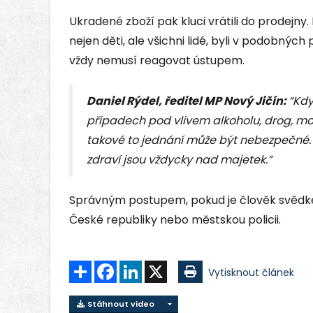
Ukradené zboží pak kluci vrátili do prodejny
nejen děti, ale všichni lidé, byli v podobnýc
vždy nemusí reagovat ústupem.
Daniel Rýdel, ředitel MP Nový Jičín:
“Kdy
případech pod vlivem alkoholu, drog, moh
takové to jednání může být nebezpečné. J
zdraví jsou vždycky nad majetek.”
Správným postupem, pokud je člověk svědkem
České republiky nebo městskou policii.
Sdílet
Facebook
LinkedIn
X
Vytisknout článek
Stáhnout video