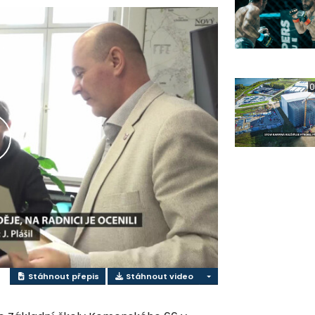
0
řehrát
ideo
Stáhnout přepis
Stáhnout video