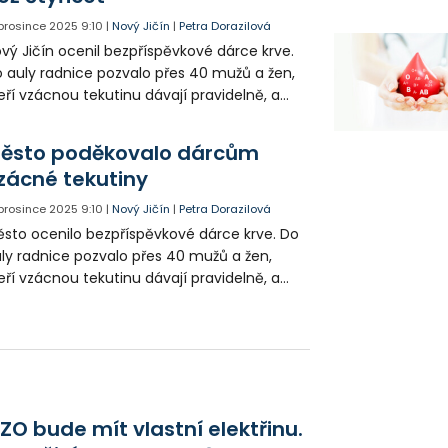
 prosince 2025
9:10
|
Nový Jičín
|
Petra Dorazilová
vý Jičín ocenil bezpříspěvkové dárce krve.
 auly radnice pozvalo přes 40 mužů a žen,
eří vzácnou tekutinu dávají pravidelně, a
děkovalo jim za projevenou solidaritu.
ěsto poděkovalo dárcům
zácné tekutiny
. prosince 2025
9:10
|
Nový Jičín
|
Petra Dorazilová
sto ocenilo bezpříspěvkové dárce krve. Do
ly radnice pozvalo přes 40 mužů a žen,
eří vzácnou tekutinu dávají pravidelně, a
děkovalo jim za projevenou solidaritu
ZO bude mít vlastní elektřinu.