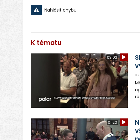
Nahlásit chybu
K tématu
S
03:03
v
16
Mě
up
rů
so
kt
N
01:20
v
n