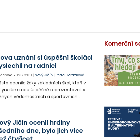
Komerční s
lova uznání si úspěšní školáci
yslechli na radnici
. června 2026
8:09
|
Nový Jičín
|
Petra Dorazilová
sto ocenilo žáky základních škol, kteří v
lynulém roce úspěšně reprezentovali v
zných vědomostních a sportovních
utěžích. Vyhodnoceni byli také deváťáci,
eří dosáhli skvělých studijních výsledků.
ový Jičín ocenil hrdiny
šedního dne, bylo jich více
ež čtyřicet