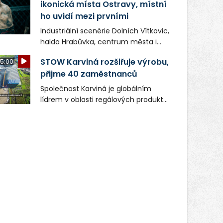
ikonická místa Ostravy, místní
ho uvidí mezi prvními
Industriální scenérie Dolních Vítkovic,
halda Hrabůvka, centrum města i
další ikonická místa Ostravy se objeví
STOW Karviná rozšiřuje výrobu,
5:00
v novém filmu Bojovník, který vstoupí
přijme 40 zaměstnanců
do kin už 13. srpna. Režiséři Vojtěch
Frič a Tomáš Dianiška si
Společnost Karviná je globálním
moravskoslezskou metropoli
lídrem v oblasti regálových produktů
nevybrali náhodou – její syrová
a systémů, stabilním
atmosféra se stala přirozenou
zaměstnavatelem na Karvinsku a
součástí příběhu bývalého
firmou s obrovským potenciálem.
boxerského šampiona Hoffa (Milan
Ondrík), jenž se po letech vrací do
světa vrcholových zápasů, tentokrát
v MMA.