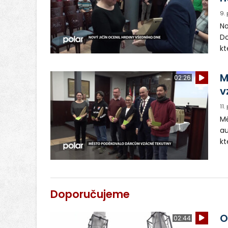
9.
No
Do
kt
po
M
02:26
v
11
Mě
au
kt
po
Doporučujeme
O
02:44