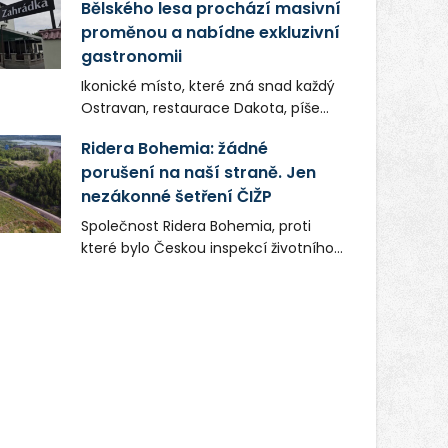
Bělského lesa prochází masivní
proměnou a nabídne exkluzivní
gastronomii
Ikonické místo, které zná snad každý
Ostravan, restaurace Dakota, píše
novou kapitolu. Silná mateřská
Ridera Bohemia: žádné
společnost Dang Investment Group
porušení na naší straně. Jen
s.r.o. investuje do projektu přes 50
nezákonné šetření ČIŽP
milionů korun. Cílem je přinést
Ostravě dva špičkové gastronomické
Společnost Ridera Bohemia, proti
koncepty, které v regionu dosud
které bylo Českou inspekcí životního
chyběly, luxusní středomořskou
prostředí (ČIŽP) čtyři roky vedeno
kuchyni a autentickou asijskou
vykonstruované řízení, při realizaci
gastronomii.
OVS na heřmanické haldě
postupovala v souladu se zákonem a
zadáním státního podniku DIAMO a v
této souvislosti nelze hovořit o
žádném odpadu. Ridera od počátku
označovala řízení ČIŽP za nezákonné
a domáhala se práva na spravedlivý