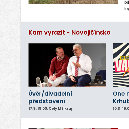
bí
lo
st
ro
Kam vyrazit - Novojičínsko
Úvěr/divadelní
One 
představení
Krhut
17.9.
19:00
, Celý MS kraj
10.11.
19: