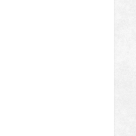
těší dobrému zdraví, aby se stali
mezinárodním šampionátu EURO
pravidelnými dárci krve.
MOTO. Při závodním víkendu, který se
konal od 31. července do 2. srpna na
německém okruhu Oschersleben,
obsadil Filip Novotný ve třídě
Supersport desáté a jedenácté
místo. Maks Palmowski dokončil oba
závody kategorie Sportbike na
dvanácté příčce. Přestože výsledky
zůstaly za očekáváním týmu, důležitý
posun přineslo testování nového
aerodynamického řešení pro Aprilii
RS660, které motocykl znatelně
zrychlilo.