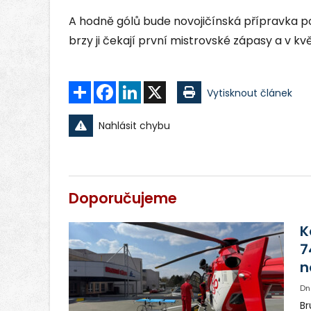
A hodně gólů bude novojičínská přípravka po
brzy ji čekají první mistrovské zápasy a v kvě
Sdílet
Facebook
LinkedIn
X
Vytisknout článek
Nahlásit chybu
Doporučujeme
K
7
n
Dn
Br