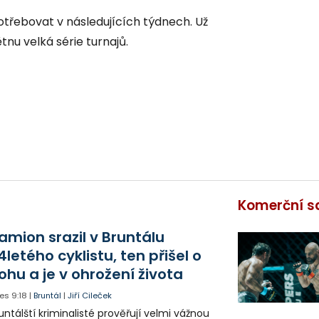
třebovat v následujících týdnech. Už
tnu velká série turnajů.
Komerční s
amion srazil v Bruntálu
4letého cyklistu, ten přišel o
ohu a je v ohrožení života
es
9:18
|
Bruntál
|
Jiří Cileček
untálští kriminalisté prověřují velmi vážnou