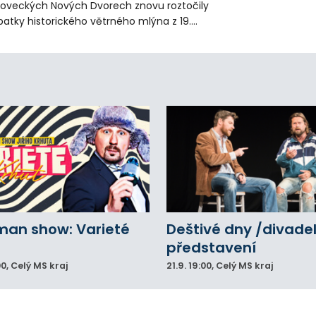
loveckých Nových Dvorech znovu roztočily
patky historického větrného mlýna z 19.
oletí. Kvůli nepříznivému větru je ale museli
zpohybovat dobrovolníci.
man show: Varieté
Deštivé dny /divadel
představení
00
, Celý MS kraj
21.9.
19:00
, Celý MS kraj