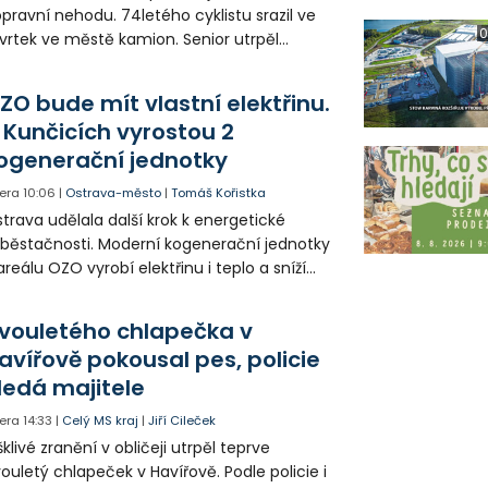
pravní nehodu. 74letého cyklistu srazil ve
0
vrtek ve městě kamion. Senior utrpěl
vastující zranění nohy a v ohrožení života
l letecky přepraven do nemocnice. Policie
ZO bude mít vlastní elektřinu.
edá případné svědky.
 Kunčicích vyrostou 2
ogenerační jednotky
era
10:06
|
Ostrava-město
|
Tomáš Kořistka
trava udělala další krok k energetické
běstačnosti. Moderní kogenerační jednotky
areálu OZO vyrobí elektřinu i teplo a sníží
klady i emise. Malou elektrárnu postaví
olia přímo v Kunčicích.
vouletého chlapečka v
avířově pokousal pes, policie
ledá majitele
era
14:33
|
Celý MS kraj
|
Jiří Cileček
klivé zranění v obličeji utrpěl teprve
ouletý chlapeček v Havířově. Podle policie i