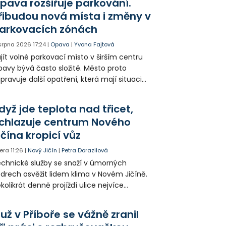
pava rozšiřuje parkování.
amátníků.
řibudou nová místa i změny v
arkovacích zónách
 srpna 2026
17:24
|
Opava
|
Yvona Fajtová
jít volné parkovací místo v širším centru
avy bývá často složité. Město proto
ipravuje další opatření, která mají situaci
epšit. Vznikají nová parkovací stání, mění se
ganizace dopravy a některé novinky čekají
dyž jde teplota nad třicet,
ké řidiče v parkovacích zónách.
chlazuje centrum Nového
ičína kropicí vůz
era
11:26
|
Nový Jičín
|
Petra Dorazilová
chnické služby se snaží v úmorných
drech osvěžit lidem klima v Novém Jičíně.
kolikrát denně projíždí ulice nejvíce
hřátého centra kropící vůz. Zvýšila se také
tenzita zálivky květinových záhonů.
už v Příboře se vážně zranil