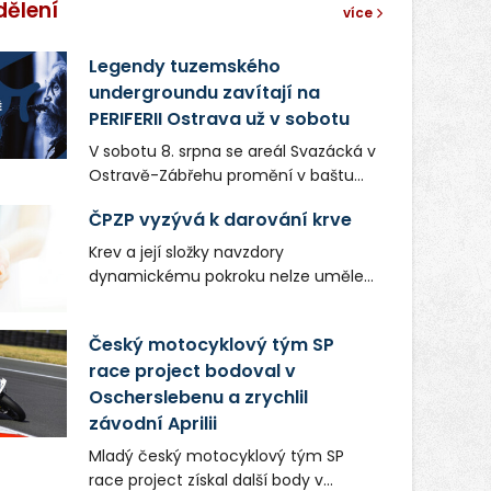
dělení
více
Legendy tuzemského
undergroundu zavítají na
PERIFERII Ostrava už v sobotu
V sobotu 8. srpna se areál Svazácká v
Ostravě-Zábřehu promění v baštu
undergroundové a alternativní
ČPZP vyzývá k darování krve
hudby. Uskuteční se zde totiž první
ročník festivalu PERIFERIE Ostrava.
Krev a její složky navzdory
Brány areálu se otevřou půlhodinu po
dynamickému pokroku nelze uměle
poledni, na příchozí čekají koncerty,
vyrobit. Zdravotnictví se tudíž bez
autorská čtení a rozhovory.
ochoty lidí darovat tuto
Český motocyklový tým SP
Vstupenky v ceně 450 Kč jsou v
nenahraditelnou tělní tekutinu
prodeji.
race project bodoval v
neobejde. Naléhavá potřeba doplnit
Oscherslebenu a zrychlil
krevní zásoby nastává vždy v létě,
kdy stoupá počet úrazů. Česká
závodní Aprilii
průmyslová zdravotní pojišťovna
Mladý český motocyklový tým SP
(ČPZP) apeluje na všechny, kteří se
race project získal další body v