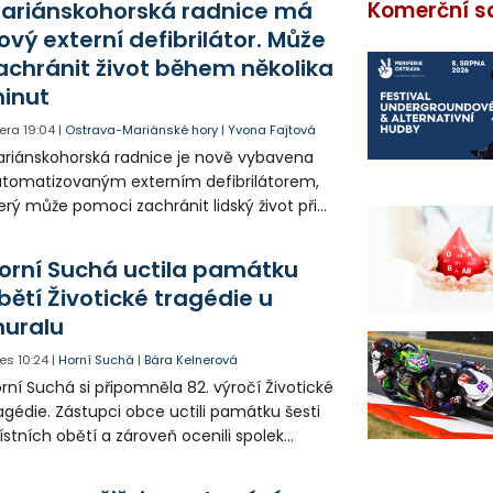
ariánskohorská radnice má
Komerční s
ový externí defibrilátor. Může
achránit život během několika
inut
era
19:04
|
Ostrava-Mariánské hory
|
Yvona Fajtová
riánskohorská radnice je nově vybavena
tomatizovaným externím defibrilátorem,
erý může pomoci zachránit lidský život při
hlé zástavě srdce. Přístroj je určený k
užití mimo zdravotnická zařízení a díky
orní Suchá uctila památku
asovým pokynům jej zvládne obsloužit i
bětí Životické tragédie u
ověk bez zdravotnického vzdělání.
uralu
es
10:24
|
Horní Suchá
|
Bára Kelnerová
rní Suchá si připomněla 82. výročí Životické
agédie. Zástupci obce uctili památku šesti
stních obětí a zároveň ocenili spolek
votice Sobě za zpřístupnění informací o
agédii prostřednictvím QR kódů u