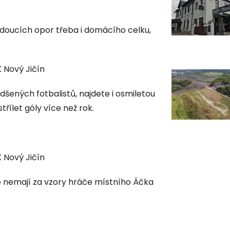
udoucích opor třeba i domácího celku,
 Nový Jičín
dšených fotbalistů, najdete i osmiletou
řílet góly více než rok.
 Nový Jičín
té nemají za vzory hráče místního Áčka