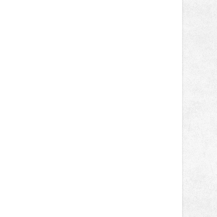
novinek, které v Ostravě běžně
nepotkají.