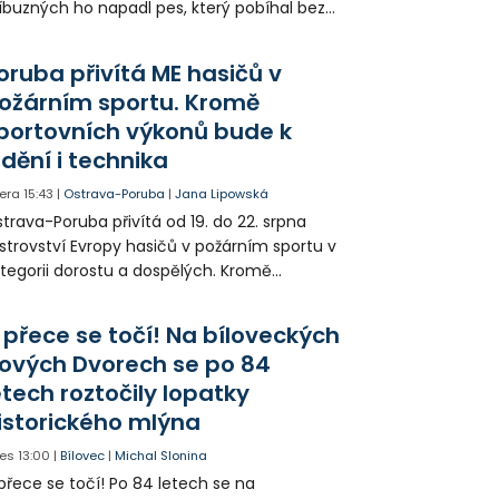
íbuzných ho napadl pes, který pobíhal bez
dítka a náhubku. Majitel psa údajně z místa
ešel. Případem už se zabývá policie, která
oruba přivítá ME hasičů v
jitele psa hledá.
ožárním sportu. Kromě
portovních výkonů bude k
idění i technika
era
15:43
|
Ostrava-Poruba
|
Jana Lipowská
trava-Poruba přivítá od 19. do 22. srpna
strovství Evropy hasičů v požárním sportu v
tegorii dorostu a dospělých. Kromě
ortovních výkonů budou k vidění také
ázky historické i současné techniky.
 přece se točí! Na bíloveckých
ových Dvorech se po 84
etech roztočily lopatky
istorického mlýna
es
13:00
|
Bílovec
|
Michal Slonina
přece se točí! Po 84 letech se na