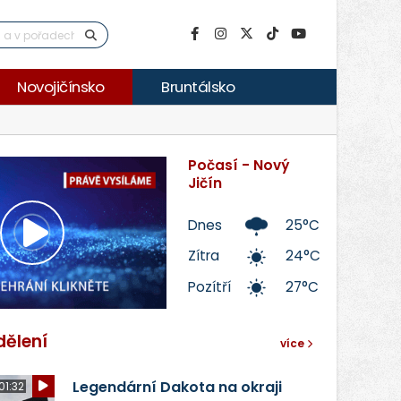
Novojičínsko
Bruntálsko
Počasí - Nový
Jičín
Dnes
25°C
Přehrát
Zítra
24°C
Pozítří
27°C
video
dělení
více
Legendární Dakota na okraji
01:32