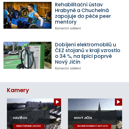
Rehabilitační ústav
Hrabyně a Chuchelná
zapojuje do péče peer
mentory
Komerční sdělení
Dobíjení elektromobilů u
ČEZ stojanů v kraji vzrostlo
o 34 %, na špici poprvé
Nový Jičín
Komerční sdělení
Kamery
HAVÍŘOV
NOVÝ JIČÍN
NÁMĚSTÍ REPUBLIKY, HAVÍŘOV
MASARYKOVO NÁMĚSTÍ, NOVÝ JIČÍN