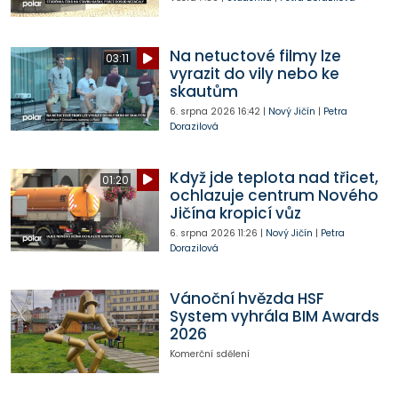
Na netuctové filmy lze
03:11
vyrazit do vily nebo ke
skautům
6. srpna 2026
16:42
|
Nový Jičín
|
Petra
Dorazilová
Když jde teplota nad třicet,
01:20
ochlazuje centrum Nového
Jičína kropicí vůz
6. srpna 2026
11:26
|
Nový Jičín
|
Petra
Dorazilová
Vánoční hvězda HSF
System vyhrála BIM Awards
2026
Komerční sdělení