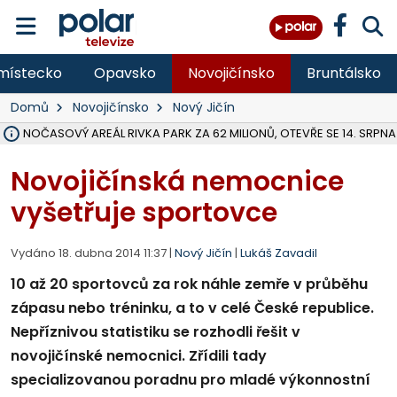
místecko
Opavsko
Novojičínsko
Bruntálsko
Domů
Novojičínsko
Nový Jičín
VOLNOČASOVÝ AREÁL RIVKA PARK ZA 62 MILIONŮ, OTEVŘE SE 14. SRPNA
NA SLEZSKÉ HARTĚ PŘIBYLO SINIC, VODA MÁ HORŠÍ KVALITU, HYGIENI
ÚOHS DAL ZÁTORU POKUTU 100 000 ZA CHYBY V ZAKÁZCE NA OBN
AREÁL LODIČEK V KARVINÉ SE PŘIPRAVUJE NA VELKOU REKONSTRUKC
KARVINÁ ZNÁ BUDOUCÍ PODOBU AREÁLU LODIČKY V PARKU BOŽEN
CYKLISTU (74) SRAZIL V BRUNTÁLU KAMION, JE V OHROŽENÍ ŽIVOTA,
POLICIE HLEDÁ PŘÍPADNÉ SVĚDKY, KTEŘÍ POMŮŽOU OBJASNIT PRŮ
RADNÍ OSTRAVY A POSLANKYNĚ A. HOFFMANNOVÁ ZA PIRÁTY PODA
NA POSTUP MINISTERSTVA ŽIVOTNÍHO PROSTŘEDÍ V KAUZE HALDY 
MUŽ V PŘÍBOŘE SE VÁŽNĚ ZRANIL PŘI PRÁCI S ROZBRUŠOVAČKOU, I
SLEZSKÁ OSTRAVA PŘIPRAVUJE PROJEKTOVOU DOKUMENTACI PRO 
PODEZŘELÝ BALÍČEK ZASTAVIL PROVOZ NA NÁDRAŽÍ VE F-M, ČEKÁ 
CHLAPEČKA (2) V HAVÍŘOVĚ POKOUSAL PES, POLICIE HLEDÁ MAJITEL
MS KRAJ VYBUDUJE ZA 40 MILIONŮ V JABLUNKOVĚ NOVÝ MOST PŘES O
FOTBALISTA LAURI LAINE SE VRACÍ Z BANÍKU OSTRAVA NA PŮL ROK
Novojičínská nemocnice
vyšetřuje sportovce
Vydáno 18. dubna 2014 11:37 |
Nový Jičín
|
Lukáš Zavadil
10 až 20 sportovců za rok náhle zemře v průběhu
zápasu nebo tréninku, a to v celé České republice.
Nepříznivou statistiku se rozhodli řešit v
novojičínské nemocnici. Zřídili tady
specializovanou poradnu pro mladé výkonnostní