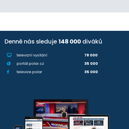
Denně nás sleduje
148 000
diváků
televizní vysílání
78 000
portál polar.cz
35 000
televize.polar
35 000