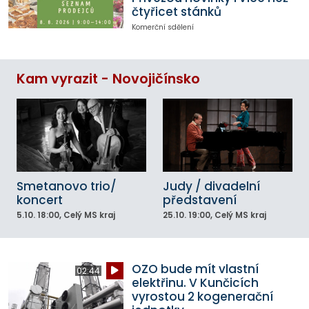
čtyřicet stánků
Komerční sdělení
Kam vyrazit - Novojičínsko
Smetanovo trio/
Judy / divadelní
koncert
představení
5.10.
18:00
, Celý MS kraj
25.10.
19:00
, Celý MS kraj
OZO bude mít vlastní
02:44
elektřinu. V Kunčicích
vyrostou 2 kogenerační