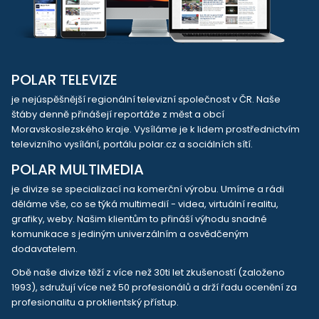
POLAR TELEVIZE
je nejúspěšnější regionální televizní společnost v ČR. Naše
štáby denně přinášejí reportáže z měst a obcí
Moravskoslezského kraje. Vysíláme je k lidem prostřednictvím
televizního vysílání, portálu polar.cz a sociálních sítí.
POLAR MULTIMEDIA
je divize se specializací na komerční výrobu. Umíme a rádi
děláme vše, co se týká multimedií - videa, virtuální realitu,
grafiky, weby. Našim klientům to přináší výhodu snadné
komunikace s jediným univerzálním a osvědčeným
dodavatelem.
Obě naše divize těží z více než 30ti let zkušeností (založeno
1993), sdružují více než 50 profesionálů a drží řadu ocenění za
profesionalitu a proklientský přístup.