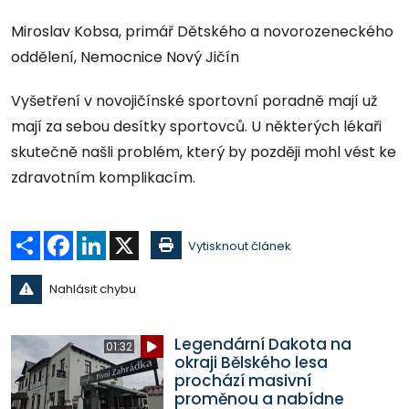
Miroslav Kobsa, primář Dětského a novorozeneckého
oddělení, Nemocnice Nový Jičín
Vyšetření v novojičínské sportovní poradně mají už
mají za sebou desítky sportovců. U některých lékaři
skutečně našli problém, který by později mohl vést ke
zdravotním komplikacím.
Sdílet
Facebook
LinkedIn
X
Vytisknout článek
Nahlásit chybu
Legendární Dakota na
01:32
okraji Bělského lesa
prochází masivní
proměnou a nabídne