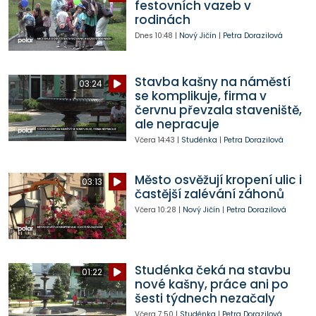
festovních vazeb v
rodinách
Dnes
10:48
|
Nový Jičín
|
Petra Dorazilová
Stavba kašny na náměstí
03:24
se komplikuje, firma v
červnu převzala staveniště,
ale nepracuje
Včera
14:43
|
Studénka
|
Petra Dorazilová
Město osvěžují kropení ulic i
03:13
častější zalévání záhonů
Včera
10:28
|
Nový Jičín
|
Petra Dorazilová
Studénka čeká na stavbu
01:22
nové kašny, práce ani po
šesti týdnech nezačaly
Včera
7:50
|
Studénka
|
Petra Dorazilová