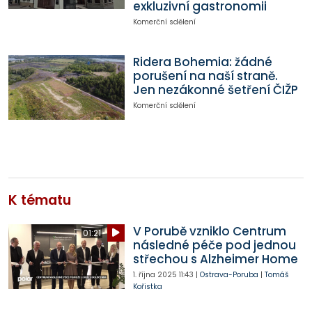
exkluzivní gastronomii
Komerční sdělení
Ridera Bohemia: žádné
porušení na naší straně.
Jen nezákonné šetření ČIŽP
Komerční sdělení
K tématu
V Porubě vzniklo Centrum
01:21
následné péče pod jednou
střechou s Alzheimer Home
1. října 2025
11:43
|
Ostrava-Poruba
|
Tomáš
Kořistka