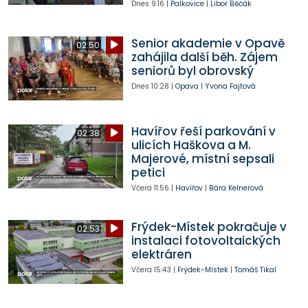
Dnes
9:16
|
Palkovice
|
Libor Běčák
Senior akademie v Opavě
02:50
zahájila další běh. Zájem
seniorů byl obrovský
Dnes
10:28
|
Opava
|
Yvona Fajtová
Havířov řeší parkování v
02:38
ulicích Haškova a M.
Majerové, místní sepsali
petici
Včera
11:56
|
Havířov
|
Bára Kelnerová
Frýdek-Místek pokračuje v
02:53
instalaci fotovoltaických
elektráren
Včera
15:43
|
Frýdek-Místek
|
Tomáš Tikal