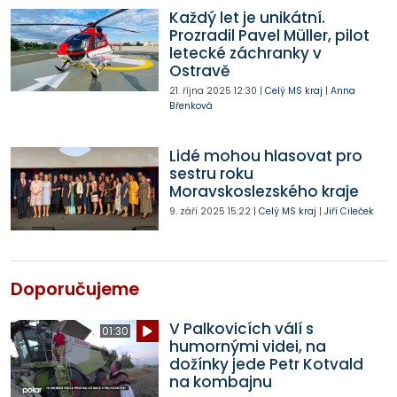
Každý let je unikátní.
Prozradil Pavel Müller, pilot
letecké záchranky v
Ostravě
21. října 2025
12:30
|
Celý MS kraj
|
Anna
Břenková
Lidé mohou hlasovat pro
sestru roku
Moravskoslezského kraje
9. září 2025
15:22
|
Celý MS kraj
|
Jiří Cileček
Doporučujeme
V Palkovicích válí s
01:30
humornými videi, na
dožínky jede Petr Kotvald
na kombajnu