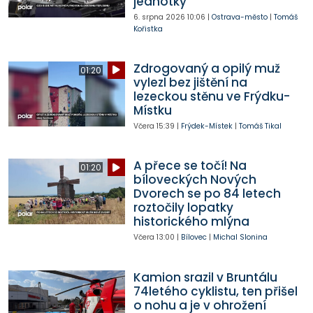
jednotky
6. srpna 2026
10:06
|
Ostrava-město
|
Tomáš
Kořistka
Zdrogovaný a opilý muž
01:20
vylezl bez jištění na
lezeckou stěnu ve Frýdku-
Místku
Včera
15:39
|
Frýdek-Místek
|
Tomáš Tikal
A přece se točí! Na
01:20
bíloveckých Nových
Dvorech se po 84 letech
roztočily lopatky
historického mlýna
Včera
13:00
|
Bílovec
|
Michal Slonina
Kamion srazil v Bruntálu
74letého cyklistu, ten přišel
o nohu a je v ohrožení