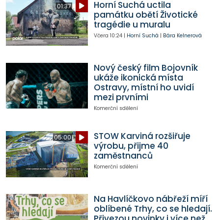
Horní Suchá uctila
01:37
památku obětí Životické
tragédie u muralu
Včera
10:24
|
Horní Suchá
|
Bára Kelnerová
Nový český film Bojovník
ukáže ikonická místa
Ostravy, místní ho uvidí
mezi prvními
Komerční sdělení
STOW Karviná rozšiřuje
05:00
výrobu, přijme 40
zaměstnanců
Komerční sdělení
Na Havlíčkovo nábřeží míří
oblíbené Trhy, co se hledají.
Přivezou novinky i více než