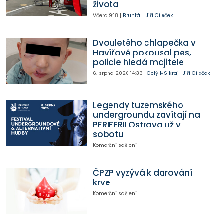
života
Včera
9:18
|
Bruntál
|
Jiří Cileček
Dvouletého chlapečka v
Havířově pokousal pes,
policie hledá majitele
6. srpna 2026
14:33
|
Celý MS kraj
|
Jiří Cileček
Legendy tuzemského
undergroundu zavítají na
PERIFERII Ostrava už v
sobotu
Komerční sdělení
ČPZP vyzývá k darování
krve
Komerční sdělení