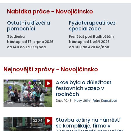
Nabídka práce - Novojičínsko
Ostatní uklízeči a
Fyzioterapeuti bez
pomocníci
specializace
Studénka
Frenštát pod Radhoštěm
Nástup: od 17. srpna 2026
Nástup: od 1. září 2026
od 140 do 170 Kč/hod.
od 300 do 420 Kč/hod.
Nejnovější zprávy - Novojičínsko
Akce byla o důležitosti
03:06
festovních vazeb v
rodinách
Dnes
10:48
|
Nový Jičín
|
Petra Dorazilová
Stavba kašny na náměstí
03:24
se komplikuje, firma v