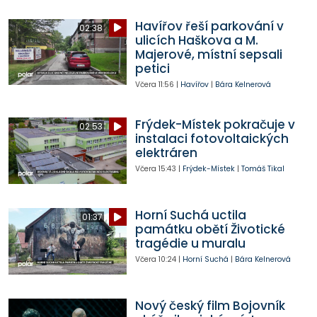
Havířov řeší parkování v
02:38
ulicích Haškova a M.
Majerové, místní sepsali
petici
Včera
11:56
|
Havířov
|
Bára Kelnerová
Frýdek-Místek pokračuje v
02:53
instalaci fotovoltaických
elektráren
Včera
15:43
|
Frýdek-Místek
|
Tomáš Tikal
Horní Suchá uctila
01:37
památku obětí Životické
tragédie u muralu
Včera
10:24
|
Horní Suchá
|
Bára Kelnerová
Nový český film Bojovník