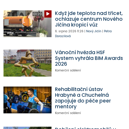
Když jde teplota nad třicet,
01:20
ochlazuje centrum Nového
Jičína kropicí vůz
6. srpna 2026
11:26
|
Nový Jičín
|
Petra
Dorazilová
Vánoční hvězda HSF
System vyhrála BIM Awards
2026
Komerční sdělení
Rehabilitační ústav
Hrabyně a Chuchelná
zapojuje do péče peer
mentory
Komerční sdělení