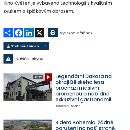
Kino Květen je vybaveno technologií s kvalitním
zvukem a špičkovým obrazem.
Sdílet
Facebook
LinkedIn
X
Vytisknout článek
Stáhnout video
Nahlásit chybu
Legendární Dakota na
01:32
okraji Bělského lesa
prochází masivní
proměnou a nabídne
exkluzivní gastronomii
Komerční sdělení
Ridera Bohemia: žádné
porušení na naší straně.