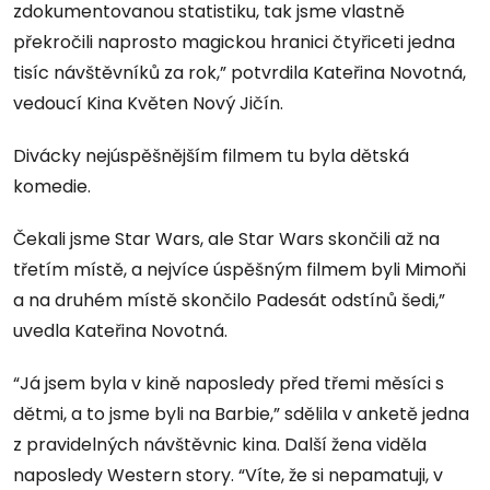
zdokumentovanou statistiku, tak jsme vlastně
překročili naprosto magickou hranici čtyřiceti jedna
tisíc návštěvníků za rok,” potvrdila Kateřina Novotná,
vedoucí Kina Květen Nový Jičín.
Divácky nejúspěšnějším filmem tu byla dětská
komedie.
Čekali jsme Star Wars, ale Star Wars skončili až na
třetím místě, a nejvíce úspěšným filmem byli Mimoňi
a na druhém místě skončilo Padesát odstínů šedi,”
uvedla Kateřina Novotná.
“Já jsem byla v kině naposledy před třemi měsíci s
dětmi, a to jsme byli na Barbie,” sdělila v anketě jedna
z pravidelných návštěvnic kina. Další žena viděla
naposledy Western story. “Víte, že si nepamatuji, v