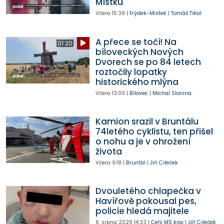
Místku
Včera
15:39
|
Frýdek-Místek
|
Tomáš Tikal
A přece se točí! Na
01:20
bíloveckých Nových
Dvorech se po 84 letech
roztočily lopatky
historického mlýna
Včera
13:00
|
Bílovec
|
Michal Slonina
Kamion srazil v Bruntálu
74letého cyklistu, ten přišel
o nohu a je v ohrožení
života
Včera
9:18
|
Bruntál
|
Jiří Cileček
Dvouletého chlapečka v
Havířově pokousal pes,
policie hledá majitele
6. srpna 2026
14:33
|
Celý MS kraj
|
Jiří Cileček