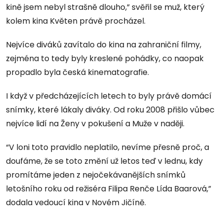
kině jsem nebyl strašně dlouho,” svěřil se muž, který
kolem kina Květen právě procházel.
Nejvíce diváků zavítalo do kina na zahraniční filmy,
zejména to tedy byly kreslené pohádky, co naopak
propadlo byla česká kinematografie.
I když v předcházejících letech to byly právě domácí
snímky, které lákaly diváky. Od roku 2008 přišlo vůbec
nejvíce lidí na Ženy v pokušení a Muže v naději.
“V loni toto pravidlo neplatilo, nevíme přesně proč, a
doufáme, že se toto změní už letos teď v lednu, kdy
promítáme jeden z nejočekávanějších snímků
letošního roku od režiséra Filipa Renče Lída Baarová,”
dodala vedoucí kina v Novém Jičíně.