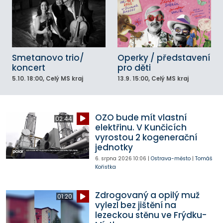
Smetanovo trio/
Operky / představení
koncert
pro děti
5.10.
18:00
, Celý MS kraj
13.9.
15:00
, Celý MS kraj
OZO bude mít vlastní
02:44
elektřinu. V Kunčicích
vyrostou 2 kogenerační
jednotky
6. srpna 2026
10:06
|
Ostrava-město
|
Tomáš
Kořistka
Zdrogovaný a opilý muž
01:20
vylezl bez jištění na
lezeckou stěnu ve Frýdku-