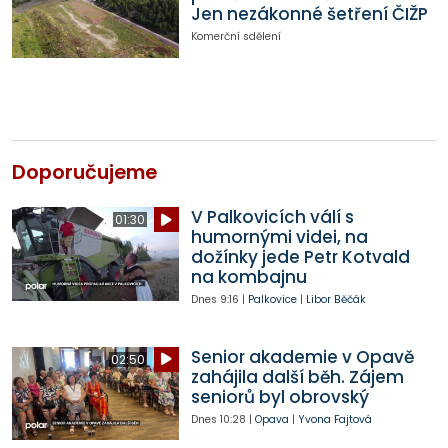
Jen nezákonné šetření ČIŽP
Komerční sdělení
Doporučujeme
V Palkovicích válí s
01:30
humornými videi, na
dožínky jede Petr Kotvald
na kombajnu
Dnes
9:16
|
Palkovice
|
Libor Běčák
Senior akademie v Opavě
02:50
zahájila další běh. Zájem
seniorů byl obrovský
Dnes
10:28
|
Opava
|
Yvona Fajtová