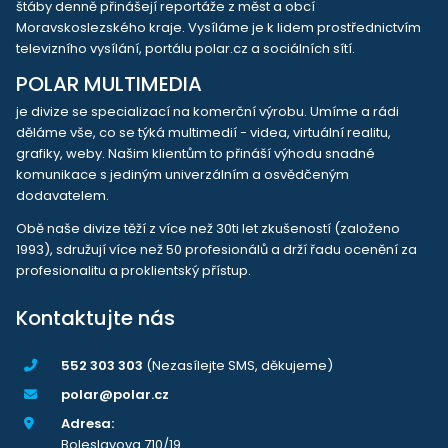
štáby denně přinášejí reportáže z měst a obcí
Moravskoslezského kraje. Vysíláme je k lidem prostřednictvím
televizního vysílání, portálu polar.cz a sociálních sítí.
POLAR MULTIMEDIA
je divize se specializací na komerční výrobu. Umíme a rádi
děláme vše, co se týká multimedií - videa, virtuální realitu,
grafiky, weby. Našim klientům to přináší výhodu snadné
komunikace s jediným univerzálním a osvědčeným
dodavatelem.
Obě naše divize těží z více než 30ti let zkušeností (založeno
1993), sdružují více než 50 profesionálů a drží řadu ocenění za
profesionalitu a proklientský přístup.
Kontaktujte nás
552 303 303
(Nezasílejte SMS, děkujeme)
polar@polar.cz
Adresa:
Boleslavova 710/19