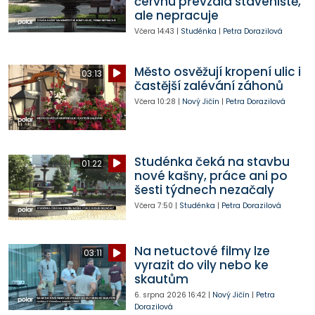
červnu převzala staveniště,
ale nepracuje
Včera
14:43
|
Studénka
|
Petra Dorazilová
Město osvěžují kropení ulic i
03:13
častější zalévání záhonů
Včera
10:28
|
Nový Jičín
|
Petra Dorazilová
Studénka čeká na stavbu
01:22
nové kašny, práce ani po
šesti týdnech nezačaly
Včera
7:50
|
Studénka
|
Petra Dorazilová
Na netuctové filmy lze
03:11
vyrazit do vily nebo ke
skautům
6. srpna 2026
16:42
|
Nový Jičín
|
Petra
Dorazilová