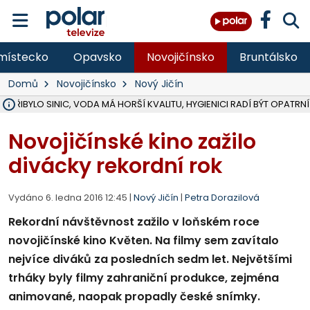
místecko
Opavsko
Novojičínsko
Bruntálsko
Domů
Novojičínsko
Nový Jičín
Ě PŘIBYLO SINIC, VODA MÁ HORŠÍ KVALITU, HYGIENICI RADÍ BÝT OPATRNÍ
ÚOHS DAL ZÁTORU POKUTU 100 000 ZA CHYBY V ZAKÁZCE NA OBN
AREÁL LODIČEK V KARVINÉ SE PŘIPRAVUJE NA VELKOU REKONSTRUKC
KARVINÁ ZNÁ BUDOUCÍ PODOBU AREÁLU LODIČKY V PARKU BOŽEN
CYKLISTU (74) SRAZIL V BRUNTÁLU KAMION, JE V OHROŽENÍ ŽIVOTA,
POLICIE HLEDÁ PŘÍPADNÉ SVĚDKY, KTEŘÍ POMŮŽOU OBJASNIT PRŮ
RADNÍ OSTRAVY A POSLANKYNĚ A. HOFFMANNOVÁ ZA PIRÁTY PODA
NA POSTUP MINISTERSTVA ŽIVOTNÍHO PROSTŘEDÍ V KAUZE HALDY 
MUŽ V PŘÍBOŘE SE VÁŽNĚ ZRANIL PŘI PRÁCI S ROZBRUŠOVAČKOU, I
SLEZSKÁ OSTRAVA PŘIPRAVUJE PROJEKTOVOU DOKUMENTACI PRO 
PODEZŘELÝ BALÍČEK ZASTAVIL PROVOZ NA NÁDRAŽÍ VE F-M, ČEKÁ 
CHLAPEČKA (2) V HAVÍŘOVĚ POKOUSAL PES, POLICIE HLEDÁ MAJITEL
MS KRAJ VYBUDUJE ZA 40 MILIONŮ V JABLUNKOVĚ NOVÝ MOST PŘES O
FOTBALISTA LAURI LAINE SE VRACÍ Z BANÍKU OSTRAVA NA PŮL ROK
F-M DOKONČIL VOLNOČASOVÝ AREÁL RIVKA PARK ZA 62 MILIONŮ,
Novojičínské kino zažilo
divácky rekordní rok
Vydáno 6. ledna 2016 12:45 |
Nový Jičín
|
Petra Dorazilová
Rekordní návštěvnost zažilo v loňském roce
novojičínské kino Květen. Na filmy sem zavítalo
nejvíce diváků za posledních sedm let. Největšími
trháky byly filmy zahraniční produkce, zejména
animované, naopak propadly české snímky.