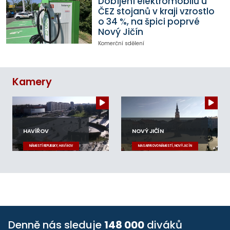
Dobíjení elektromobilů u
ČEZ stojanů v kraji vzrostlo
o 34 %, na špici poprvé
Nový Jičín
Komerční sdělení
Kamery
HAVÍŘOV
NOVÝ JIČÍN
NÁMĚSTÍ REPUBLIKY, HAVÍŘOV
MASARYKOVO NÁMĚSTÍ, NOVÝ JIČÍN
Denně nás sleduje
148 000
diváků