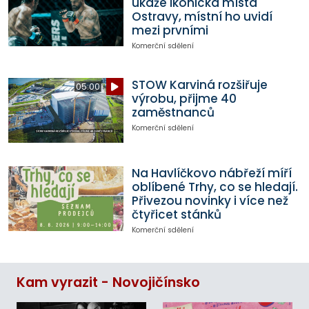
ukáže ikonická místa
Ostravy, místní ho uvidí
mezi prvními
Komerční sdělení
STOW Karviná rozšiřuje
05:00
výrobu, přijme 40
zaměstnanců
Komerční sdělení
Na Havlíčkovo nábřeží míří
oblíbené Trhy, co se hledají.
Přivezou novinky i více než
čtyřicet stánků
Komerční sdělení
Kam vyrazit - Novojičínsko