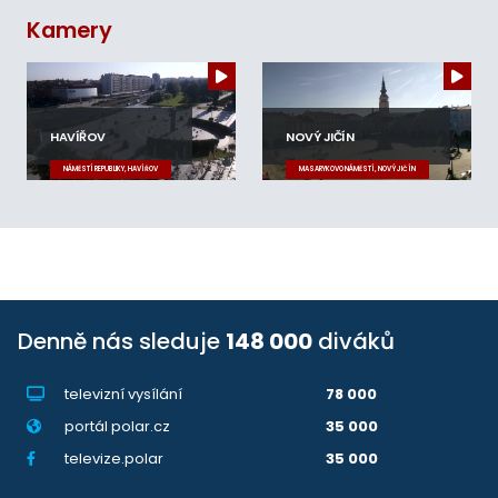
Kamery
HAVÍŘOV
NOVÝ JIČÍN
NÁMĚSTÍ REPUBLIKY, HAVÍŘOV
MASARYKOVO NÁMĚSTÍ, NOVÝ JIČÍN
Denně nás sleduje
148 000
diváků
televizní vysílání
78 000
portál polar.cz
35 000
televize.polar
35 000