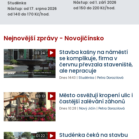
Nástup: od 1. září 2026
Studénka
od 150 do 220 Kč/hod.
Nástup: od 17. srpna 2026
od 140 do 170 Kč/hod.
Nejnovější zprávy - Novojičínsko
Stavba kašny na náměstí
03:24
se komplikuje, firma v
červnu převzala staveniště,
ale nepracuje
Dnes
14:43
|
Studénka
|
Petra Dorazilová
Město osvěžují kropení ulic i
03:13
častější zalévání záhonů
Dnes
10:28
|
Nový Jičín
|
Petra Dorazilová
Studénka čeká na stavbu
01:22