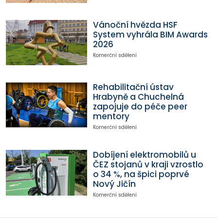
Vánoční hvězda HSF
System vyhrála BIM Awards
2026
Komerční sdělení
Rehabilitační ústav
Hrabyně a Chuchelná
zapojuje do péče peer
mentory
Komerční sdělení
Dobíjení elektromobilů u
ČEZ stojanů v kraji vzrostlo
o 34 %, na špici poprvé
Nový Jičín
Komerční sdělení