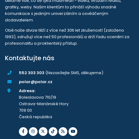
děláme vše, co se týká multimedií - videa, virtuální realitu,
grafiky, weby. Našim klientům to přináší výhodu snadné
komunikace s jediným univerzálním a osvědčeným
dodavatelem.
Obě naše divize těží z více než 30ti let zkušeností (založeno
1993), sdružují více než 50 profesionálů a drží řadu ocenění za
profesionalitu a proklientský přístup.
Kontaktujte nás
552 303 303
(Nezasílejte SMS, děkujeme)
polar@polar.cz
Adresa:
Boleslavova 710/19
Ostrava-Mariánské Hory
709 00
Česká republika