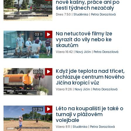
nové kašny, práce ani po
šesti týdnech nezačaly
Dnes
7:50
|
Studénka
|
Petra Dorazilová
Na netuctové filmy lze
03:11
vyrazit do vily nebo ke
skautům
Včera
16:42
|
Nový Jičín
|
Petra Dorazilová
Když jde teplota nad třicet,
01:20
ochlazuje centrum Nového
Jičína kropicí vůz
Včera
11:26
|
Nový Jičín
|
Petra Dorazilová
Léto na koupališti je také o
02:29
turnaji v plážovém
volejbale
Včera
8:11
|
Studénka
|
Petra Dorazilová