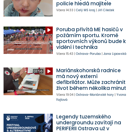
policie hledá majitele
Včera
14:33
|
Celý MS kraj
|
Jiří Cileček
Poruba přivítá ME hasičů v
01:31
požárním sportu. Kromě
sportovních výkonů bude k
vidění i technika
Včera
15:43
|
Ostrava-Poruba
|
Jana Lipowská
Mariánskohorská radnice
01:56
má nový externí
defibrilátor. Může zachránit
život během několika minut
Včera
19:04
|
Ostrava-Mariánské hory
|
Yvona
Fajtová
Legendy tuzemského
undergroundu zavítají na
PERIFERII Ostrava už v