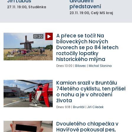
Jiří Lábus
divadelní
představení
27.11.
19:00
, Studénka
23.11.
19:00
, Celý MS kraj
A přece se točí! Na
01:20
bíloveckých Nových
Dvorech se po 84 letech
roztočily lopatky
historického mlýna
Dnes
13:00
|
Bílovec
|
Michal Slonina
Kamion srazil v Bruntálu
74letého cyklistu, ten přišel
o nohu a je v ohrožení
života
Dnes
9:18
|
Bruntál
|
Jiří Cileček
Dvouletého chlapečka v
Havířově pokousal pes,