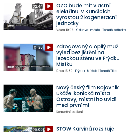
OZO bude mít vlastní
02:44
elektřinu. V Kunčicích
vyrostou 2 kogenerační
jednotky
Včera
10:06
|
Ostrava-město
|
Tomáš Kořistka
Zdrogovaný a opilý muž
01:20
vylezl bez jištění na
lezeckou stěnu ve Frýdku-
Místku
Dnes
15:39
|
Frýdek-Místek
|
Tomáš Tikal
Nový český film Bojovník
ukáže ikonická místa
Ostravy, místní ho uvidí
mezi prvními
Komerční sdělení
STOW Karviná rozšiřuje
05:00