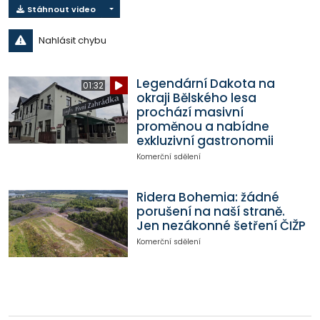
Stáhnout video
Nahlásit chybu
Legendární Dakota na
01:32
okraji Bělského lesa
prochází masivní
proměnou a nabídne
exkluzivní gastronomii
Komerční sdělení
Ridera Bohemia: žádné
porušení na naší straně.
Jen nezákonné šetření ČIŽP
Komerční sdělení