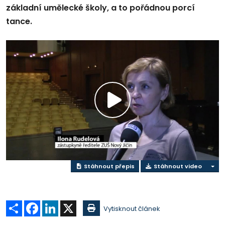
základní umělecké školy, a to pořádnou porcí
tance.
Přehrát
video
Stáhnout přepis
Stáhnout video
Sdílet
Facebook
LinkedIn
X
Vytisknout článek