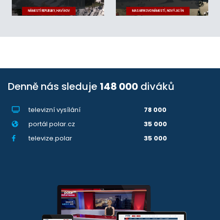
NÁMĚSTÍ REPUBLIKY, HAVÍŘOV
MASARYKOVO NÁMĚSTÍ, NOVÝ JIČÍN
Denně nás sleduje
148 000
diváků
televizní vysílání
78 000
portál polar.cz
35 000
televize.polar
35 000