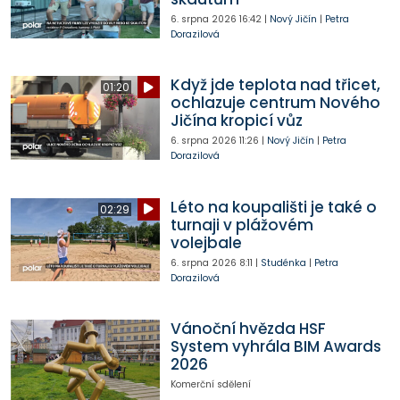
6. srpna 2026
16:42
|
Nový Jičín
|
Petra
Dorazilová
Když jde teplota nad třicet,
01:20
ochlazuje centrum Nového
Jičína kropicí vůz
6. srpna 2026
11:26
|
Nový Jičín
|
Petra
Dorazilová
Léto na koupališti je také o
02:29
turnaji v plážovém
volejbale
6. srpna 2026
8:11
|
Studénka
|
Petra
Dorazilová
Vánoční hvězda HSF
System vyhrála BIM Awards
2026
Komerční sdělení