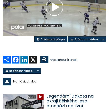
Přehrát
video
Stáhnout přepis
Stáhnout video
Sdílet
Facebook
LinkedIn
X
Vytisknout článek
Stáhnout video
Nahlásit chybu
Legendární Dakota na
01:32
okraji Bělského lesa
prochází masivní