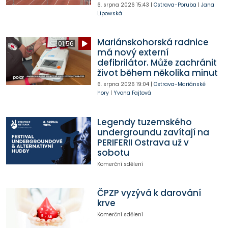
6. srpna 2026
15:43
|
Ostrava-Poruba
|
Jana
Lipowská
Mariánskohorská radnice
01:56
má nový externí
defibrilátor. Může zachránit
život během několika minut
6. srpna 2026
19:04
|
Ostrava-Mariánské
hory
|
Yvona Fajtová
Legendy tuzemského
undergroundu zavítají na
PERIFERII Ostrava už v
sobotu
Komerční sdělení
ČPZP vyzývá k darování
krve
Komerční sdělení