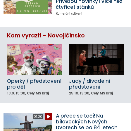
Přivezou novinky i více než
čtyřicet stánků
Komerční sdělení
Kam vyrazit - Novojičínsko
Operky / představení
Judy / divadelní
pro děti
představení
13.9.
15:00
, Celý MS kraj
25.10.
19:00
, Celý MS kraj
A přece se točí! Na
01:20
bíloveckých Nových
Dvorech se po 84 letech