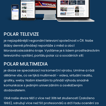
POLAR TELEVIZE
je nejúspěšnější regionální televizní společnost v ČR. Naše
štáby denně přinášejí reportáže z měst a obcí
Moravskoslezského kraje. Vysíláme je k lidem prostřednictvím
televizního vysílání, portálu polar.cz a sociálních sítí.
POLAR MULTIMEDIA
je divize se specializací na komerční výrobu. Umíme a rádi
děláme vše, co se týká multimedií - videa, virtuální realitu,
grafiky, weby. Našim klientům to přináší výhodu snadné
komunikace s jediným univerzálním a osvědčeným
dodavatelem.
Obě naše divize těží z více než 30ti let zkušeností (založeno
1993), sdružují více než 50 profesionálů a drží řadu ocenění za