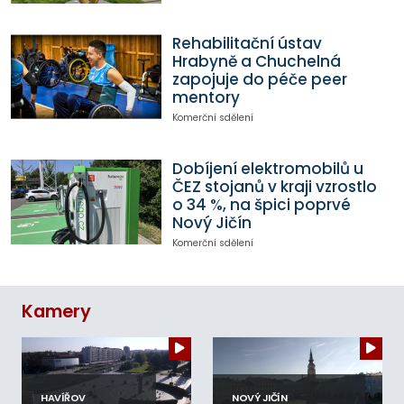
Rehabilitační ústav
Hrabyně a Chuchelná
zapojuje do péče peer
mentory
Komerční sdělení
Dobíjení elektromobilů u
ČEZ stojanů v kraji vzrostlo
o 34 %, na špici poprvé
Nový Jičín
Komerční sdělení
Kamery
HAVÍŘOV
NOVÝ JIČÍN