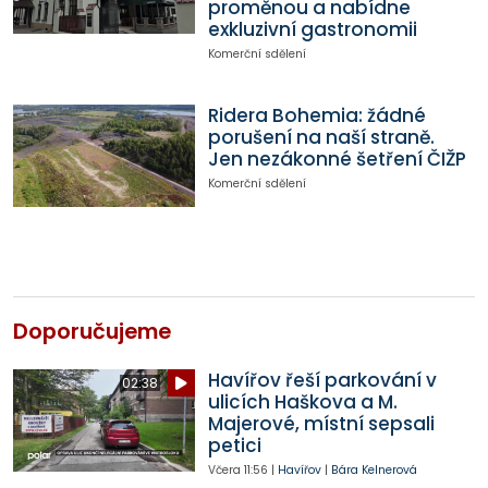
proměnou a nabídne
exkluzivní gastronomii
Komerční sdělení
Ridera Bohemia: žádné
porušení na naší straně.
Jen nezákonné šetření ČIŽP
Komerční sdělení
Doporučujeme
Havířov řeší parkování v
02:38
ulicích Haškova a M.
Majerové, místní sepsali
petici
Včera
11:56
|
Havířov
|
Bára Kelnerová