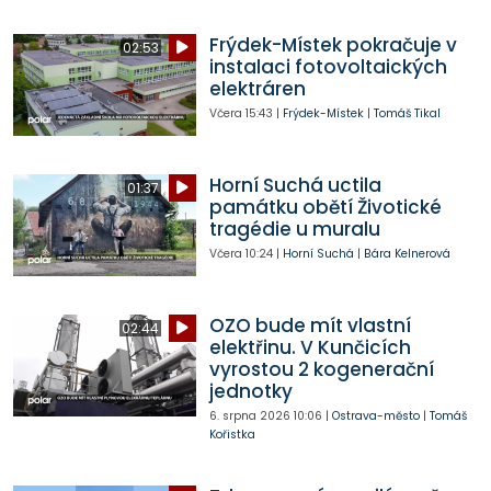
Frýdek-Místek pokračuje v
02:53
instalaci fotovoltaických
elektráren
Včera
15:43
|
Frýdek-Místek
|
Tomáš Tikal
Horní Suchá uctila
01:37
památku obětí Životické
tragédie u muralu
Včera
10:24
|
Horní Suchá
|
Bára Kelnerová
OZO bude mít vlastní
02:44
elektřinu. V Kunčicích
vyrostou 2 kogenerační
jednotky
6. srpna 2026
10:06
|
Ostrava-město
|
Tomáš
Kořistka