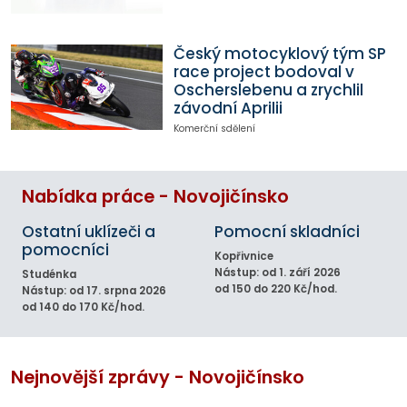
Český motocyklový tým SP
race project bodoval v
Oscherslebenu a zrychlil
závodní Aprilii
Komerční sdělení
Nabídka práce - Novojičínsko
Ostatní uklízeči a
Pomocní skladníci
pomocníci
Kopřivnice
Nástup: od 1. září 2026
Studénka
od 150 do 220 Kč/hod.
Nástup: od 17. srpna 2026
od 140 do 170 Kč/hod.
Nejnovější zprávy - Novojičínsko