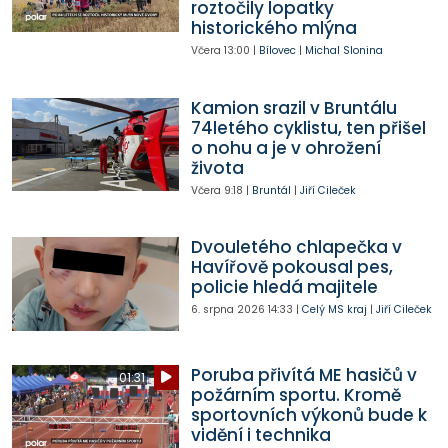
roztočily lopatky
historického mlýna
Včera
13:00
|
Bílovec
|
Michal Slonina
Kamion srazil v Bruntálu
74letého cyklistu, ten přišel
o nohu a je v ohrožení
života
Včera
9:18
|
Bruntál
|
Jiří Cileček
Dvouletého chlapečka v
Havířově pokousal pes,
policie hledá majitele
6. srpna 2026
14:33
|
Celý MS kraj
|
Jiří Cileček
Poruba přivítá ME hasičů v
01:31
požárním sportu. Kromě
sportovních výkonů bude k
vidění i technika