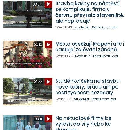
Stavba kašny na náměstí
03:24
se komplikuje, firma v
červnu převzala staveniště,
ale nepracuje
Včera
14:43
|
Studénka
|
Petra Dorazilová
Město osvěžují kropení ulic i
03:13
častější zalévání záhonů
Včera
10:28
|
Nový Jičín
|
Petra Dorazilová
Studénka čeká na stavbu
01:22
nové kašny, práce ani po
šesti týdnech nezačaly
Včera
7:50
|
Studénka
|
Petra Dorazilová
Na netuctové filmy lze
03:11
vyrazit do vily nebo ke
skautům