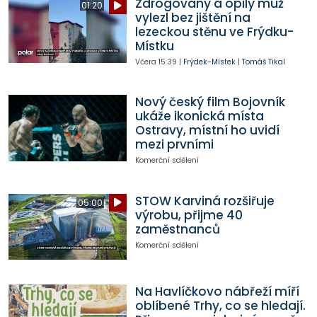
Zdrogovaný a opilý muž
01:20
vylezl bez jištění na
lezeckou stěnu ve Frýdku-
Místku
Včera
15:39
|
Frýdek-Místek
|
Tomáš Tikal
Nový český film Bojovník
ukáže ikonická místa
Ostravy, místní ho uvidí
mezi prvními
Komerční sdělení
STOW Karviná rozšiřuje
05:00
výrobu, přijme 40
zaměstnanců
Komerční sdělení
Na Havlíčkovo nábřeží míří
oblíbené Trhy, co se hledají.