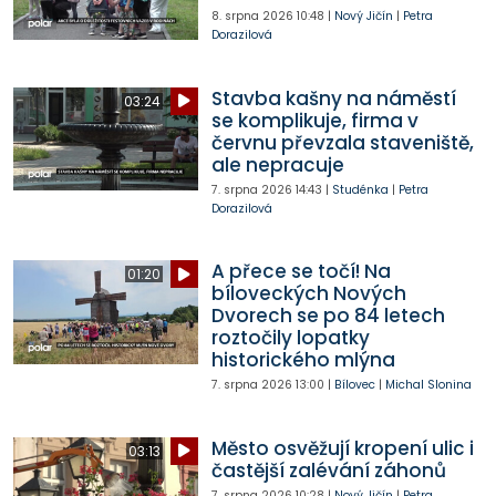
8. srpna 2026
10:48
|
Nový Jičín
|
Petra
Dorazilová
Stavba kašny na náměstí
03:24
se komplikuje, firma v
červnu převzala staveniště,
ale nepracuje
7. srpna 2026
14:43
|
Studénka
|
Petra
Dorazilová
A přece se točí! Na
01:20
bíloveckých Nových
Dvorech se po 84 letech
roztočily lopatky
historického mlýna
7. srpna 2026
13:00
|
Bílovec
|
Michal Slonina
Město osvěžují kropení ulic i
03:13
častější zalévání záhonů
7. srpna 2026
10:28
|
Nový Jičín
|
Petra