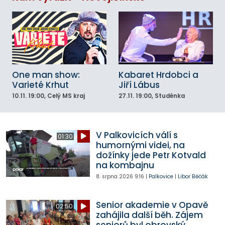
One man show:
Kabaret Hrdobci a
Varieté Krhut
Jiří Lábus
10.11.
19:00
, Celý MS kraj
27.11.
19:00
, Studénka
V Palkovicích válí s
01:30
humornými videi, na
dožínky jede Petr Kotvald
na kombajnu
8. srpna 2026
9:16
|
Palkovice
|
Libor Běčák
Senior akademie v Opavě
02:50
zahájila další běh. Zájem