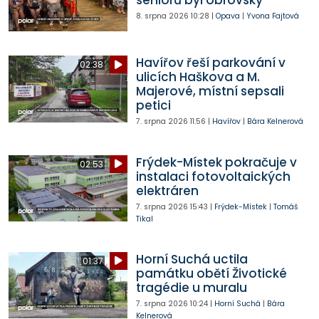
seniorů byl obrovský
8. srpna 2026
10:28
|
Opava
|
Yvona Fajtová
Havířov řeší parkování v
02:38
ulicích Haškova a M.
Majerové, místní sepsali
petici
7. srpna 2026
11:56
|
Havířov
|
Bára Kelnerová
Frýdek-Místek pokračuje v
02:53
instalaci fotovoltaických
elektráren
7. srpna 2026
15:43
|
Frýdek-Místek
|
Tomáš
Tikal
Horní Suchá uctila
01:37
památku obětí Životické
tragédie u muralu
7. srpna 2026
10:24
|
Horní Suchá
|
Bára
Kelnerová