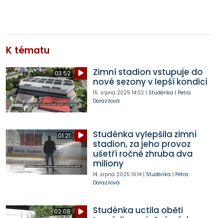
K tématu
Zimní stadion vstupuje do
03:52
nové sezony v lepší kondici
15. srpna 2025
14:02
|
Studénka
|
Petra
Dorazilová
Studénka vylepšila zimní
01:21
stadion, za jeho provoz
ušetří ročně zhruba dva
miliony
14. srpna 2025
10:14
|
Studénka
|
Petra
Dorazilová
Studénka uctila oběti
02:08