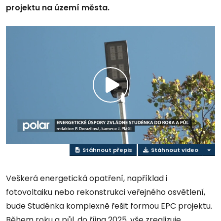
projektu na území města.
Přehrát
video
Stáhnout přepis
Stáhnout video
Veškerá energetická opatření, například i
fotovoltaiku nebo rekonstrukci veřejného osvětlení,
bude Studénka komplexně řešit formou EPC projektu.
Během roku a půl, do října 2025, vše zrealizuje