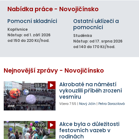
Nabídka práce - Novojičínsko
Pomocní skladníci
Ostatní uklízeči a
pomocníci
Kopřivnice
Nástup: od 1. září 2026
Studénka
od 150 do 220 Kč/hod.
Nástup: od 17. srpna 2026
od 140 do 170 Kč/hod.
Nejnovější zprávy - Novojičínsko
Akrobaté na náměstí
03:24
vykouzlili příběh zrození
vesmíru
Včera
7:55
|
Nový Jičín
|
Petra Dorazilová
Akce byla o důležitosti
03:06
festovních vazeb v
rodinách