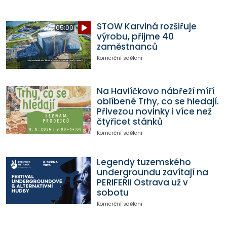
STOW Karviná rozšiřuje
05:00
výrobu, přijme 40
zaměstnanců
Komerční sdělení
Na Havlíčkovo nábřeží míří
oblíbené Trhy, co se hledají.
Přivezou novinky i více než
čtyřicet stánků
Komerční sdělení
Legendy tuzemského
undergroundu zavítají na
PERIFERII Ostrava už v
sobotu
Komerční sdělení