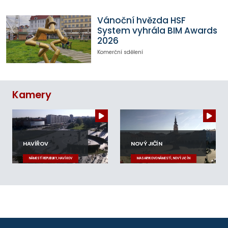
Vánoční hvězda HSF
System vyhrála BIM Awards
2026
Komerční sdělení
Kamery
HAVÍŘOV
NOVÝ JIČÍN
NÁMĚSTÍ REPUBLIKY, HAVÍŘOV
MASARYKOVO NÁMĚSTÍ, NOVÝ JIČÍN