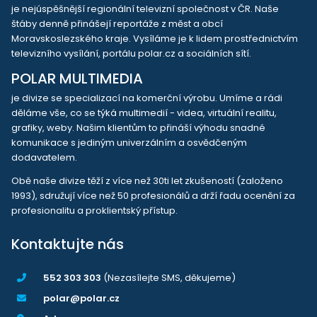
je nejúspěšnější regionální televizní společnost v ČR. Naše
štáby denně přinášejí reportáže z měst a obcí
Moravskoslezského kraje. Vysíláme je k lidem prostřednictvím
televizního vysílání, portálu polar.cz a sociálních sítí.
POLAR MULTIMEDIA
je divize se specializací na komerční výrobu. Umíme a rádi
děláme vše, co se týká multimedií - videa, virtuální realitu,
grafiky, weby. Našim klientům to přináší výhodu snadné
komunikace s jediným univerzálním a osvědčeným
dodavatelem.
Obě naše divize těží z více než 30ti let zkušeností (založeno
1993), sdružují více než 50 profesionálů a drží řadu ocenění za
profesionalitu a proklientský přístup.
Kontaktujte nás
552 303 303
(Nezasílejte SMS, děkujeme)
polar@polar.cz