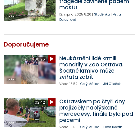
tragédie zaviněné pádem
mostu
12. srpna 2025
8:20
|
Studénka
|
Petra
Dorazilová
Doporučujeme
Neukáznění lidé krmili
00:25
mandrily v Zoo Ostrava.
Špatné krmivo může
zvířata zabít
Včera
16:52
|
Celý MS kraj
|
Jiří Cileček
Ostravskem po čtyři dny
02:42
projížděly nablýskané
mercedesy, finále bylo pod
pecemi
Včera
10:00
|
Celý MS kraj
|
Libor Běčák