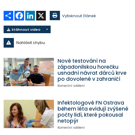
Sdílet
Facebook
LinkedIn
X
Vytisknout článek
Stáhnout video
Nahlásit chybu
Nové testování na
západonilskou horečku
usnadní návrat dárců krve
po dovolené v zahraničí
Komerční sdělení
Infektologové FN Ostrava
během léta evidují zvýšené
počty lidí, které pokousal
netopýr
Komerční sdělení