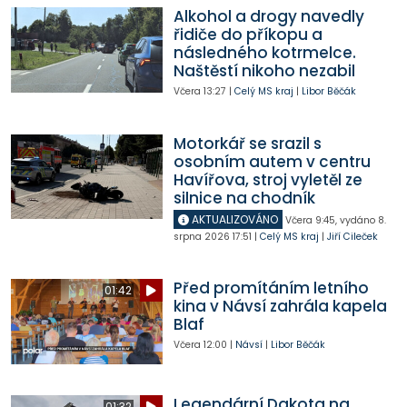
Alkohol a drogy navedly
řidiče do příkopu a
následného kotrmelce.
Naštěstí nikoho nezabil
Včera
13:27
|
Celý MS kraj
|
Libor Běčák
Motorkář se srazil s
osobním autem v centru
Havířova, stroj vyletěl ze
silnice na chodník
AKTUALIZOVÁNO
Včera
9:45
,
vydáno 8.
srpna 2026
17:51
|
Celý MS kraj
|
Jiří Cileček
Před promítáním letního
01:42
kina v Návsí zahrála kapela
Blaf
Včera
12:00
|
Návsí
|
Libor Běčák
Legendární Dakota na
01:32