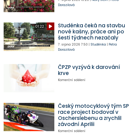
Dorazilová
Studénka čeká na stavbu
01:22
nové kašny, práce ani po
šesti týdnech nezačaly
7. srpna 2026
7:50
|
Studénka
|
Petra
Dorazilová
ČPZP vyzývá k darování
krve
Komerční sdělení
Český motocyklový tým SP
race project bodoval v
Oscherslebenu a zrychlil
závodní Aprilii
Komerční sdělení