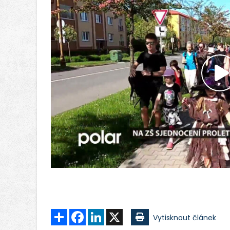
P
v
Sdílet
Facebook
LinkedIn
X
Vytisknout článek