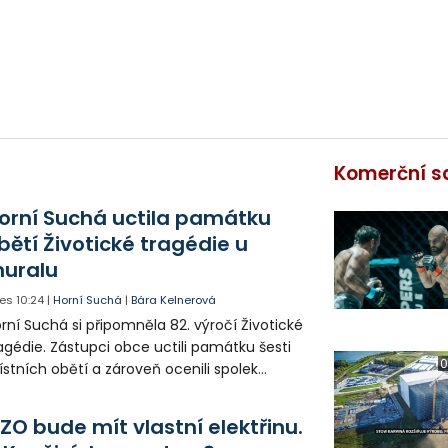
Komerční s
orní Suchá uctila památku
bětí Životické tragédie u
uralu
es
10:24
|
Horní Suchá
|
Bára Kelnerová
rní Suchá si připomněla 82. výročí Životické
agédie. Zástupci obce uctili památku šesti
0
stních obětí a zároveň ocenili spolek
votice Sobě za zpřístupnění informací o
agédii prostřednictvím QR kódů u
ZO bude mít vlastní elektřinu.
amátníků.