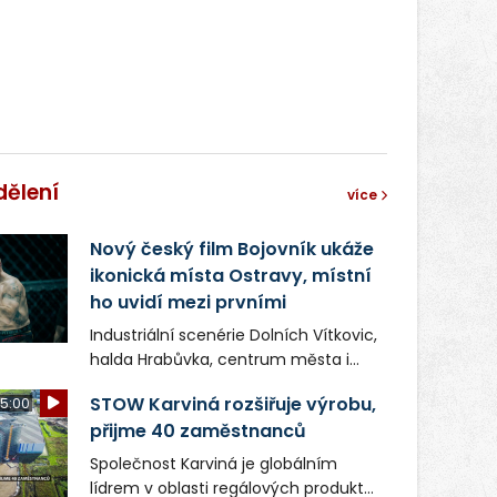
správní proces.
dělení
více
Nový český film Bojovník ukáže
ikonická místa Ostravy, místní
ho uvidí mezi prvními
Industriální scenérie Dolních Vítkovic,
halda Hrabůvka, centrum města i
další ikonická místa Ostravy se objeví
STOW Karviná rozšiřuje výrobu,
5:00
v novém filmu Bojovník, který vstoupí
přijme 40 zaměstnanců
do kin už 13. srpna. Režiséři Vojtěch
Frič a Tomáš Dianiška si
Společnost Karviná je globálním
moravskoslezskou metropoli
lídrem v oblasti regálových produktů