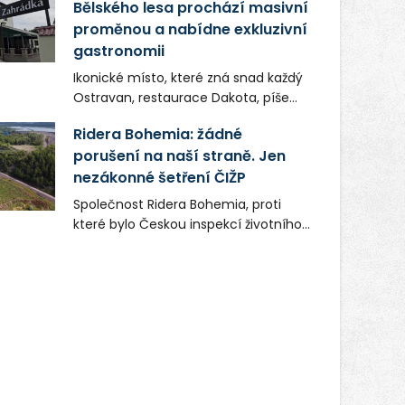
Bělského lesa prochází masivní
proměnou a nabídne exkluzivní
gastronomii
Ikonické místo, které zná snad každý
Ostravan, restaurace Dakota, píše
novou kapitolu. Silná mateřská
Ridera Bohemia: žádné
společnost Dang Investment Group
porušení na naší straně. Jen
s.r.o. investuje do projektu přes 50
nezákonné šetření ČIŽP
milionů korun. Cílem je přinést
Ostravě dva špičkové gastronomické
Společnost Ridera Bohemia, proti
koncepty, které v regionu dosud
které bylo Českou inspekcí životního
chyběly, luxusní středomořskou
prostředí (ČIŽP) čtyři roky vedeno
kuchyni a autentickou asijskou
vykonstruované řízení, při realizaci
gastronomii.
OVS na heřmanické haldě
postupovala v souladu se zákonem a
zadáním státního podniku DIAMO a v
této souvislosti nelze hovořit o
žádném odpadu. Ridera od počátku
označovala řízení ČIŽP za nezákonné
a domáhala se práva na spravedlivý