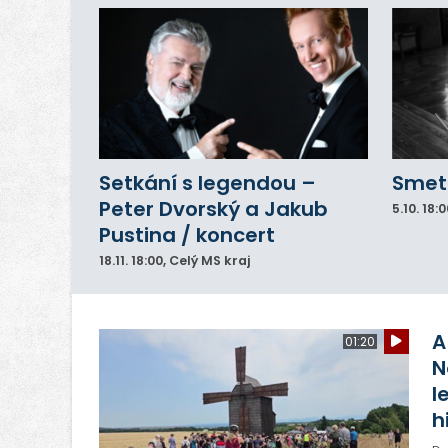
Setkání s legendou –
Smeta
Peter Dvorský a Jakub
5.10.
18:0
Pustina / koncert
18.11.
18:00
, Celý MS kraj
A
01:20
N
l
h