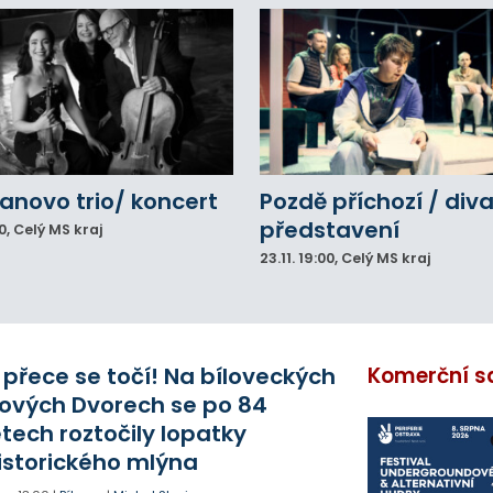
novo trio/ koncert
Pozdě příchozí / div
představení
0
, Celý MS kraj
23.11.
19:00
, Celý MS kraj
 přece se točí! Na bíloveckých
Komerční s
ových Dvorech se po 84
etech roztočily lopatky
istorického mlýna