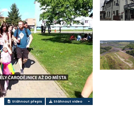
řehrát
ideo
Stáhnout přepis
Stáhnout video