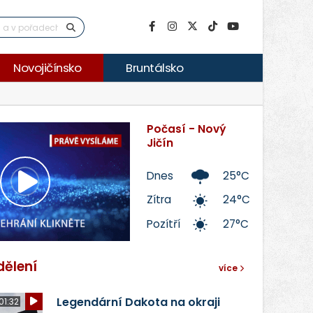
Novojičínsko
Bruntálsko
Počasí - Nový
Jičín
Dnes
25°C
Přehrát
Zítra
24°C
Pozítří
27°C
video
dělení
více
Legendární Dakota na okraji
01:32