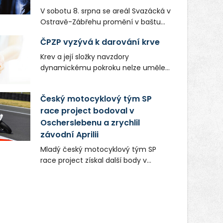
V sobotu 8. srpna se areál Svazácká v
Ostravě-Zábřehu promění v baštu
undergroundové a alternativní
ČPZP vyzývá k darování krve
hudby. Uskuteční se zde totiž první
ročník festivalu PERIFERIE Ostrava.
Krev a její složky navzdory
Brány areálu se otevřou půlhodinu po
dynamickému pokroku nelze uměle
poledni, na příchozí čekají koncerty,
vyrobit. Zdravotnictví se tudíž bez
autorská čtení a rozhovory.
ochoty lidí darovat tuto
Český motocyklový tým SP
Vstupenky v ceně 450 Kč jsou v
nenahraditelnou tělní tekutinu
prodeji.
race project bodoval v
neobejde. Naléhavá potřeba doplnit
Oscherslebenu a zrychlil
krevní zásoby nastává vždy v létě,
kdy stoupá počet úrazů. Česká
závodní Aprilii
průmyslová zdravotní pojišťovna
Mladý český motocyklový tým SP
(ČPZP) apeluje na všechny, kteří se
race project získal další body v
těší dobrému zdraví, aby se stali
mezinárodním šampionátu EURO
pravidelnými dárci krve.
MOTO. Při závodním víkendu, který se
konal od 31. července do 2. srpna na
německém okruhu Oschersleben,
obsadil Filip Novotný ve třídě