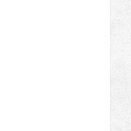
Supersport desáté a jedenácté
místo. Maks Palmowski dokončil oba
závody kategorie Sportbike na
dvanácté příčce. Přestože výsledky
zůstaly za očekáváním týmu, důležitý
posun přineslo testování nového
aerodynamického řešení pro Aprilii
RS660, které motocykl znatelně
zrychlilo.