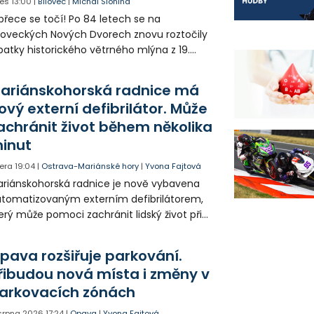
es
13:00
|
Bílovec
|
Michal Slonina
přece se točí! Po 84 letech se na
loveckých Nových Dvorech znovu roztočily
patky historického větrného mlýna z 19.
oletí. Kvůli nepříznivému větru je ale museli
zpohybovat dobrovolníci.
ariánskohorská radnice má
ový externí defibrilátor. Může
achránit život během několika
inut
era
19:04
|
Ostrava-Mariánské hory
|
Yvona Fajtová
riánskohorská radnice je nově vybavena
tomatizovaným externím defibrilátorem,
erý může pomoci zachránit lidský život při
hlé zástavě srdce. Přístroj je určený k
užití mimo zdravotnická zařízení a díky
pava rozšiřuje parkování.
asovým pokynům jej zvládne obsloužit i
řibudou nová místa i změny v
ověk bez zdravotnického vzdělání.
arkovacích zónách
 srpna 2026
17:24
|
Opava
|
Yvona Fajtová