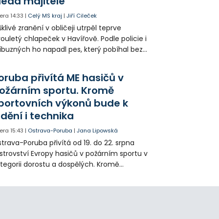
ledá majitele
era
14:33
|
Celý MS kraj
|
Jiří Cileček
klivé zranění v obličeji utrpěl teprve
ouletý chlapeček v Havířově. Podle policie i
íbuzných ho napadl pes, který pobíhal bez
dítka a náhubku. Majitel psa údajně z místa
ešel. Případem už se zabývá policie, která
oruba přivítá ME hasičů v
jitele psa hledá.
ožárním sportu. Kromě
portovních výkonů bude k
idění i technika
era
15:43
|
Ostrava-Poruba
|
Jana Lipowská
trava-Poruba přivítá od 19. do 22. srpna
strovství Evropy hasičů v požárním sportu v
tegorii dorostu a dospělých. Kromě
ortovních výkonů budou k vidění také
ázky historické i současné techniky.