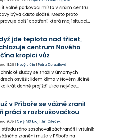
jít volné parkovací místo v širším centru
avy bývá často složité. Město proto
ipravuje další opatření, která mají situaci
epšit. Vznikají nová parkovací stání, mění se
ganizace dopravy a některé novinky čekají
dyž jde teplota nad třicet,
ké řidiče v parkovacích zónách.
chlazuje centrum Nového
ičína kropicí vůz
era
11:26
|
Nový Jičín
|
Petra Dorazilová
chnické služby se snaží v úmorných
drech osvěžit lidem klima v Novém Jičíně.
kolikrát denně projíždí ulice nejvíce
hřátého centra kropící vůz. Zvýšila se také
tenzita zálivky květinových záhonů.
už v Příboře se vážně zranil
ři práci s rozbrušovačkou
era
9:35
|
Celý MS kraj
|
Jiří Cileček
 středu ráno zasahovali záchranáři i vrtulník
vážného zranění muže v Příboře na