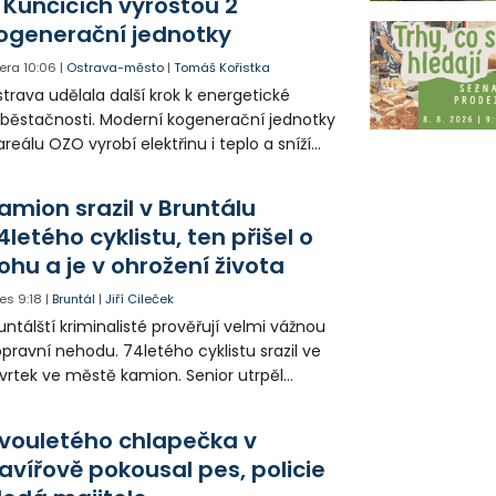
 Kunčicích vyrostou 2
ogenerační jednotky
era
10:06
|
Ostrava-město
|
Tomáš Kořistka
trava udělala další krok k energetické
běstačnosti. Moderní kogenerační jednotky
areálu OZO vyrobí elektřinu i teplo a sníží
klady i emise. Malou elektrárnu postaví
olia přímo v Kunčicích.
amion srazil v Bruntálu
4letého cyklistu, ten přišel o
ohu a je v ohrožení života
es
9:18
|
Bruntál
|
Jiří Cileček
untálští kriminalisté prověřují velmi vážnou
pravní nehodu. 74letého cyklistu srazil ve
vrtek ve městě kamion. Senior utrpěl
vastující zranění nohy a v ohrožení života
l letecky přepraven do nemocnice. Policie
vouletého chlapečka v
edá případné svědky.
avířově pokousal pes, policie