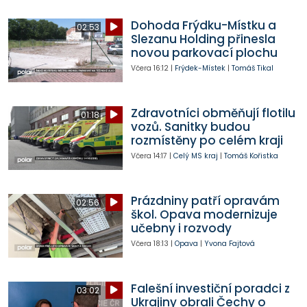
Dohoda Frýdku-Místku a
02:53
Slezanu Holding přinesla
novou parkovací plochu
Včera
16:12
|
Frýdek-Místek
|
Tomáš Tikal
Zdravotníci obměňují flotilu
01:18
vozů. Sanitky budou
rozmístěny po celém kraji
Včera
14:17
|
Celý MS kraj
|
Tomáš Kořistka
Prázdniny patří opravám
02:56
škol. Opava modernizuje
učebny i rozvody
Včera
18:13
|
Opava
|
Yvona Fajtová
Falešní investiční poradci z
03:02
Ukrajiny obrali Čechy o