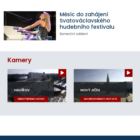
Měsíc do zahájení
Svatováclavského
hudebního festivalu
Komerční sdělení
Kamery
HAVÍŘOV
NOVÝ JIČÍN
NÁMĚSTÍ REPUBLIKY, HAVÍŘOV
MASARYKOVO NÁMĚSTÍ, NOVÝ JIČÍN