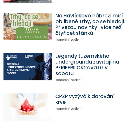
Na Havlíčkovo nábřeží míří
oblíbené Trhy, co se hledají.
Přivezou novinky i více než
čtyřicet stánků
Komerční sdělení
Legendy tuzemského
undergroundu zavítají na
PERIFERII Ostrava už v
sobotu
Komerční sdělení
ČPZP vyzývá k darování
krve
Komerční sdělení