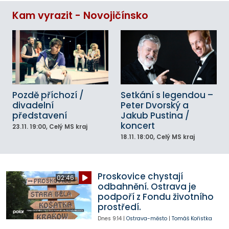
Kam vyrazit - Novojičínsko
Pozdě příchozí /
Setkání s legendou –
divadelní
Peter Dvorský a
představení
Jakub Pustina /
koncert
23.11.
19:00
, Celý MS kraj
18.11.
18:00
, Celý MS kraj
Proskovice chystají
02:46
odbahnění. Ostrava je
podpoří z Fondu životního
prostředí.
Dnes
9:14
|
Ostrava-město
|
Tomáš Kořistka