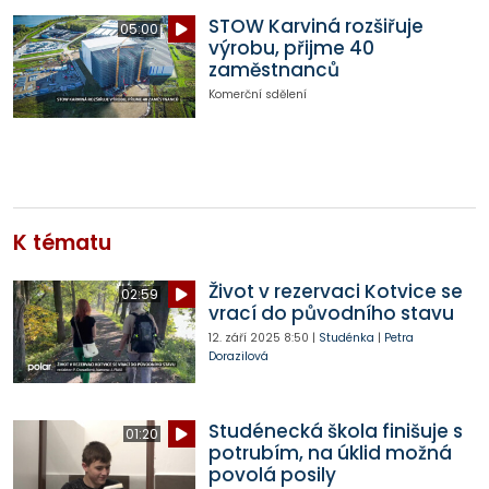
STOW Karviná rozšiřuje
05:00
výrobu, přijme 40
zaměstnanců
Komerční sdělení
K tématu
Život v rezervaci Kotvice se
02:59
vrací do původního stavu
12. září 2025
8:50
|
Studénka
|
Petra
Dorazilová
Studénecká škola finišuje s
01:20
potrubím, na úklid možná
povolá posily