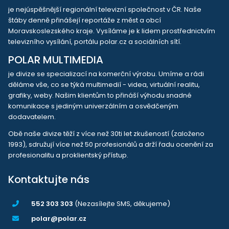
je nejúspěšnější regionální televizní společnost v ČR. Naše
štáby denně přinášejí reportáže z měst a obcí
Moravskoslezského kraje. Vysíláme je k lidem prostřednictvím
televizního vysílání, portálu polar.cz a sociálních sítí.
POLAR MULTIMEDIA
je divize se specializací na komerční výrobu. Umíme a rádi
děláme vše, co se týká multimedií - videa, virtuální realitu,
grafiky, weby. Našim klientům to přináší výhodu snadné
komunikace s jediným univerzálním a osvědčeným
dodavatelem.
Obě naše divize těží z více než 30ti let zkušeností (založeno
1993), sdružují více než 50 profesionálů a drží řadu ocenění za
profesionalitu a proklientský přístup.
Kontaktujte nás
552 303 303
(Nezasílejte SMS, děkujeme)
polar@polar.cz