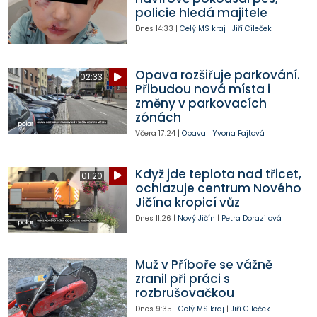
policie hledá majitele
Dnes
14:33
|
Celý MS kraj
|
Jiří Cileček
Opava rozšiřuje parkování.
02:33
Přibudou nová místa i
změny v parkovacích
zónách
Včera
17:24
|
Opava
|
Yvona Fajtová
Když jde teplota nad třicet,
01:20
ochlazuje centrum Nového
Jičína kropicí vůz
Dnes
11:26
|
Nový Jičín
|
Petra Dorazilová
Muž v Příboře se vážně
zranil při práci s
rozbrušovačkou
Dnes
9:35
|
Celý MS kraj
|
Jiří Cileček