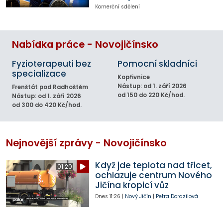
Komerční sdělení
Nabídka práce - Novojičínsko
Fyzioterapeuti bez
Pomocní skladníci
specializace
Kopřivnice
Nástup: od 1. září 2026
Frenštát pod Radhoštěm
od 150 do 220 Kč/hod.
Nástup: od 1. září 2026
od 300 do 420 Kč/hod.
Nejnovější zprávy - Novojičínsko
Když jde teplota nad třicet,
01:20
ochlazuje centrum Nového
Jičína kropicí vůz
Dnes
11:26
|
Nový Jičín
|
Petra Dorazilová