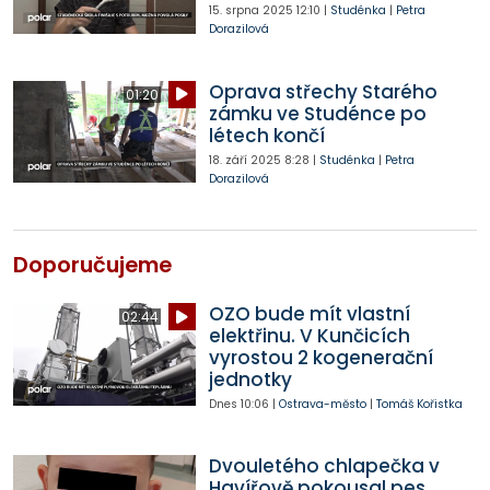
15. srpna 2025
12:10
|
Studénka
|
Petra
Dorazilová
Oprava střechy Starého
01:20
zámku ve Studénce po
létech končí
18. září 2025
8:28
|
Studénka
|
Petra
Dorazilová
Doporučujeme
OZO bude mít vlastní
02:44
elektřinu. V Kunčicích
vyrostou 2 kogenerační
jednotky
Dnes
10:06
|
Ostrava-město
|
Tomáš Kořistka
Dvouletého chlapečka v
Havířově pokousal pes,