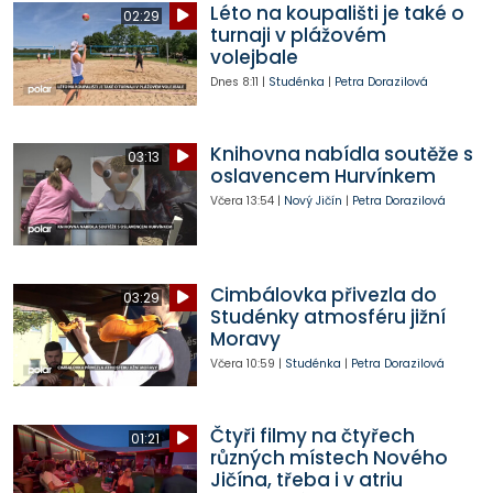
Léto na koupališti je také o
02:29
turnaji v plážovém
volejbale
Dnes
8:11
|
Studénka
|
Petra Dorazilová
Knihovna nabídla soutěže s
03:13
oslavencem Hurvínkem
Včera
13:54
|
Nový Jičín
|
Petra Dorazilová
Cimbálovka přivezla do
03:29
Studénky atmosféru jižní
Moravy
Včera
10:59
|
Studénka
|
Petra Dorazilová
Čtyři filmy na čtyřech
01:21
různých místech Nového
Jičína, třeba i v atriu