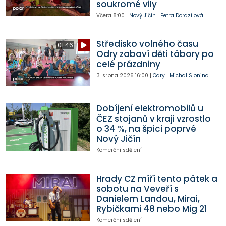
soukromé vily
Včera
8:00
|
Nový Jičín
|
Petra Dorazilová
Středisko volného času
01:46
Odry zabaví děti tábory po
celé prázdniny
3. srpna 2026
16:00
|
Odry
|
Michal Slonina
Dobíjení elektromobilů u
ČEZ stojanů v kraji vzrostlo
o 34 %, na špici poprvé
Nový Jičín
Komerční sdělení
Hrady CZ míří tento pátek a
sobotu na Veveří s
Danielem Landou, Mirai,
Rybičkami 48 nebo Mig 21
Komerční sdělení