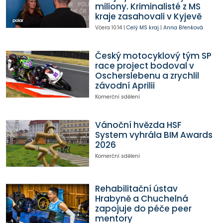
miliony. Kriminalisté z MS
kraje zasahovali v Kyjevě
Včera
10:14
|
Celý MS kraj
|
Anna Břenková
Český motocyklový tým SP
race project bodoval v
Oscherslebenu a zrychlil
závodní Aprilii
Komerční sdělení
Vánoční hvězda HSF
System vyhrála BIM Awards
2026
Komerční sdělení
Rehabilitační ústav
Hrabyně a Chuchelná
zapojuje do péče peer
mentory