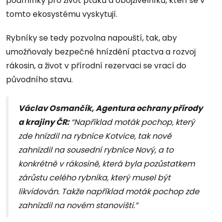
podmínky pro život ptáků a obojživelníků, kteří se v
tomto ekosystému vyskytují.
Rybníky se tedy pozvolna napouští, tak, aby
umožňovaly bezpečné hnízdění ptactva a rozvoj
rákosin, a život v přírodní rezervaci se vrací do
původního stavu.
Václav Osmančík, Agentura ochrany přírody
a krajiny ČR:
“Například moták pochop, který
zde hnízdil na rybníce Kotvice, tak nově
zahnízdil na sousední rybníce Nový, a to
konkrétně v rákosině, která byla pozůstatkem
zárůstu celého rybníka, který musel být
likvidován. Takže například moták pochop zde
zahnízdil na novém stanovišti.”