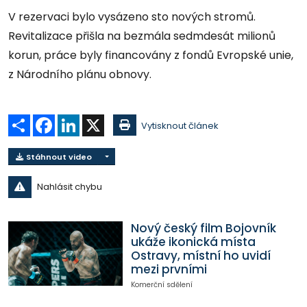
V rezervaci bylo vysázeno sto nových stromů.
Revitalizace přišla na bezmála sedmdesát milionů
korun, práce byly financovány z fondů Evropské unie,
z Národního plánu obnovy.
Sdílet
Facebook
LinkedIn
X
Vytisknout článek
Stáhnout video
Nahlásit chybu
Nový český film Bojovník
ukáže ikonická místa
Ostravy, místní ho uvidí
mezi prvními
Komerční sdělení