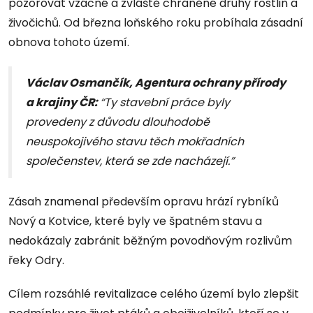
pozorovat vzácné a zvláště chráněné druhy rostlin a
živočichů. Od března loňského roku probíhala zásadní
obnova tohoto území.
Václav Osmančík, Agentura ochrany přírody
a krajiny ČR:
“Ty stavební práce byly
provedeny z důvodu dlouhodobě
neuspokojivého stavu těch mokřadních
společenstev, která se zde nacházejí.”
Zásah znamenal především opravu hrází rybníků
Nový a Kotvice, které byly ve špatném stavu a
nedokázaly zabránit běžným povodňovým rozlivům
řeky Odry.
Cílem rozsáhlé revitalizace celého území bylo zlepšit