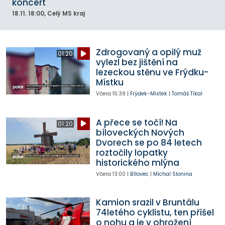
koncert
18.11.
18:00
, Celý MS kraj
Zdrogovaný a opilý muž
01:20
vylezl bez jištění na
lezeckou stěnu ve Frýdku-
Místku
Včera
15:39
|
Frýdek-Místek
|
Tomáš Tikal
A přece se točí! Na
01:20
bíloveckých Nových
Dvorech se po 84 letech
roztočily lopatky
historického mlýna
Včera
13:00
|
Bílovec
|
Michal Slonina
Kamion srazil v Bruntálu
74letého cyklistu, ten přišel
o nohu a je v ohrožení