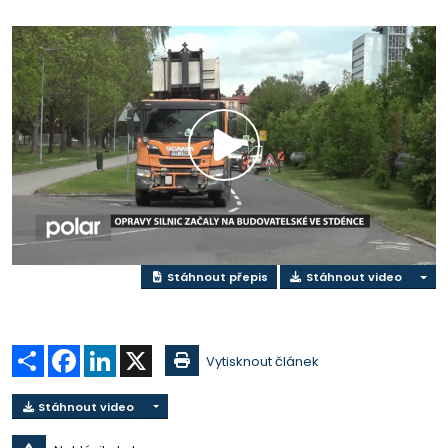
Přehrát
video
Stáhnout přepis
Stáhnout video
Sdílet
Facebook
LinkedIn
X
Vytisknout článek
Stáhnout video