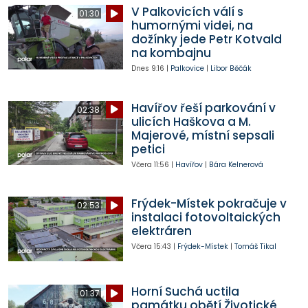
V Palkovicích válí s
01:30
humornými videi, na
dožínky jede Petr Kotvald
na kombajnu
Dnes
9:16
|
Palkovice
|
Libor Běčák
Havířov řeší parkování v
02:38
ulicích Haškova a M.
Majerové, místní sepsali
petici
Včera
11:56
|
Havířov
|
Bára Kelnerová
Frýdek-Místek pokračuje v
02:53
instalaci fotovoltaických
elektráren
Včera
15:43
|
Frýdek-Místek
|
Tomáš Tikal
Horní Suchá uctila
01:37
památku obětí Životické