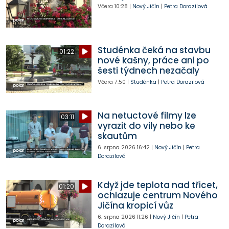
Včera
10:28
|
Nový Jičín
|
Petra Dorazilová
Studénka čeká na stavbu
01:22
nové kašny, práce ani po
šesti týdnech nezačaly
Včera
7:50
|
Studénka
|
Petra Dorazilová
Na netuctové filmy lze
03:11
vyrazit do vily nebo ke
skautům
6. srpna 2026
16:42
|
Nový Jičín
|
Petra
Dorazilová
Když jde teplota nad třicet,
01:20
ochlazuje centrum Nového
Jičína kropicí vůz
6. srpna 2026
11:26
|
Nový Jičín
|
Petra
Dorazilová