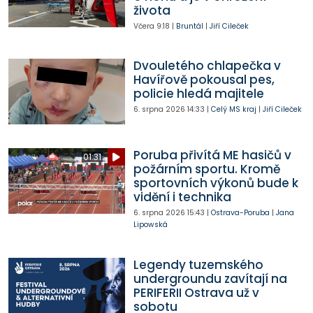
života
Včera
9:18
|
Bruntál
|
Jiří Cileček
Dvouletého chlapečka v
Havířově pokousal pes,
policie hledá majitele
6. srpna 2026
14:33
|
Celý MS kraj
|
Jiří Cileček
Poruba přivítá ME hasičů v
01:31
požárním sportu. Kromě
sportovních výkonů bude k
vidění i technika
6. srpna 2026
15:43
|
Ostrava-Poruba
|
Jana
Lipowská
Legendy tuzemského
undergroundu zavítají na
PERIFERII Ostrava už v
sobotu