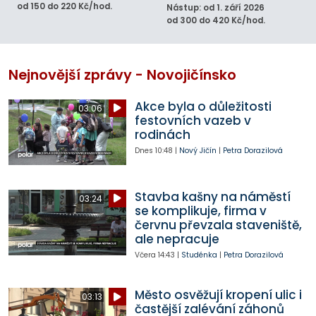
od 150 do 220 Kč/hod.
Nástup: od 1. září 2026
od 300 do 420 Kč/hod.
Nejnovější zprávy - Novojičínsko
Akce byla o důležitosti
03:06
festovních vazeb v
rodinách
Dnes
10:48
|
Nový Jičín
|
Petra Dorazilová
Stavba kašny na náměstí
03:24
se komplikuje, firma v
červnu převzala staveniště,
ale nepracuje
Včera
14:43
|
Studénka
|
Petra Dorazilová
Město osvěžují kropení ulic i
03:13
častější zalévání záhonů