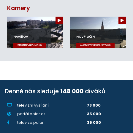
Kamery
HAVÍŘOV
NOVÝ JIČÍN
NÁMĚSTÍ REPUBLIKY, HAVÍŘOV
MASARYKOVO NÁMĚSTÍ, NOVÝ JIČÍN
Denně nás sleduje
148 000
diváků
televizní vysílání
78 000
portál polar.cz
35 000
televize.polar
35 000