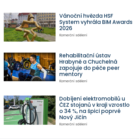
Vánoční hvězda HSF
System vyhrála BIM Awards
2026
Komerční sdělení
Rehabilitační ústav
Hrabyně a Chuchelná
zapojuje do péče peer
mentory
Komerční sdělení
Dobíjení elektromobilů u
ČEZ stojanů v kraji vzrostlo
o 34 %, na špici poprvé
Nový Jičín
Komerční sdělení