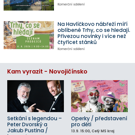
Komerční sdělení
Na Havlíčkovo nábřeží míří
oblíbené Trhy, co se hledají.
Přivezou novinky i více než
čtyřicet stánků
Komerční sdělení
Kam vyrazit - Novojičínsko
Setkání s legendou –
Operky / představení
Peter Dvorský a
pro děti
Jakub Pustina /
13.9.
15:00
, Celý MS kraj