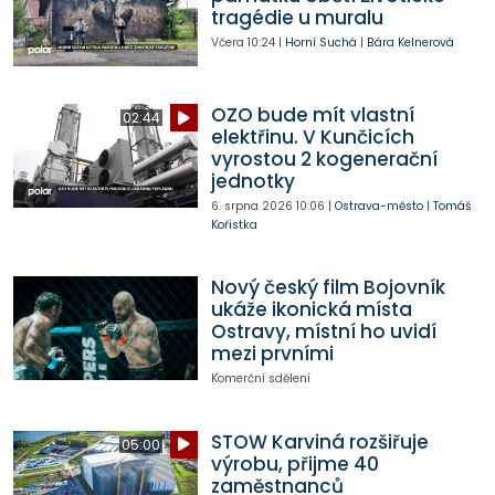
tragédie u muralu
Včera
10:24
|
Horní Suchá
|
Bára Kelnerová
OZO bude mít vlastní
02:44
elektřinu. V Kunčicích
vyrostou 2 kogenerační
jednotky
6. srpna 2026
10:06
|
Ostrava-město
|
Tomáš
Kořistka
Nový český film Bojovník
ukáže ikonická místa
Ostravy, místní ho uvidí
mezi prvními
Komerční sdělení
STOW Karviná rozšiřuje
05:00
výrobu, přijme 40
zaměstnanců