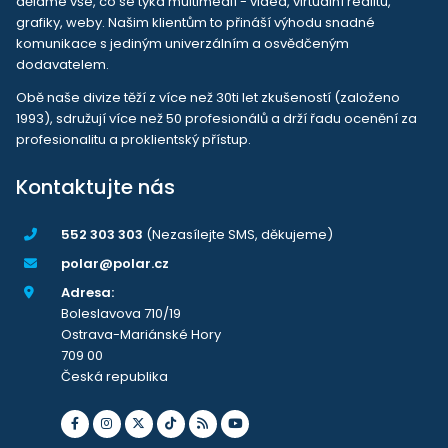
děláme vše, co se týká multimedií - videa, virtuální realitu,
grafiky, weby. Našim klientům to přináší výhodu snadné
komunikace s jediným univerzálním a osvědčeným
dodavatelem.
Obě naše divize těží z více než 30ti let zkušeností (založeno
1993), sdružují více než 50 profesionálů a drží řadu ocenění za
profesionalitu a proklientský přístup.
Kontaktujte nás
552 303 303
(Nezasílejte SMS, děkujeme)
polar@polar.cz
Adresa:
Boleslavova 710/19
Ostrava-Mariánské Hory
709 00
Česká republika