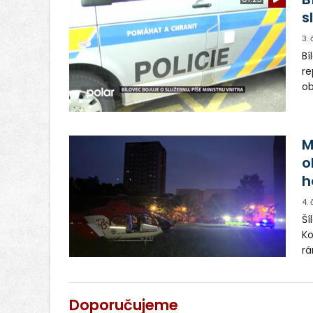
s
3.
Bí
re
ob
to
ra
M
o
h
4.
Ší
Ko
rá
mí
do
os
Doporučujeme