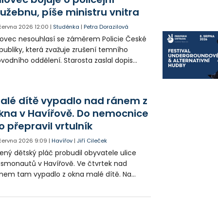
lužebnu, píše ministru vnitra
 června 2026
12:00
|
Studénka
|
Petra Dorazilová
lovec nesouhlasí se záměrem Policie České
publiky, která zvažuje zrušení temního
vodního oddělení. Starosta zaslal dopis
hoto znění Ministru vnitra. Názor bílovecké
dnice sdílí i sousední Studénka a další obce.
alé dítě vypadlo nad ránem z
kna v Havířově. Do nemocnice
o přepravil vrtulník
 června 2026
9:09
|
Havířov
|
Jiří Cileček
lený dětský pláč probudil obyvatele ulice
smonautů v Havířově. Ve čtvrtek nad
nem tam vypadlo z okna malé dítě. Na
sto se okamžitě sjeli policisté, záchranáři a
razil i vrtulník. Ten později dítě přepravil do
travské fakultní nemocnice.