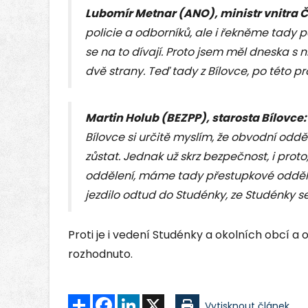
Lubomír Metnar (ANO), ministr vnitra Č
policie a odborníků, ale i řekněme tady 
se na to dívají. Proto jsem měl dneska s n
dvě strany. Teď tady z Bílovce, po této p
Martin Holub (BEZPP), starosta Bílovce
:
Bílovce si určitě myslím, že obvodní odděl
zůstat. Jednak už skrz bezpečnost, i pro
oddělení, máme tady přestupkové odděle
jezdilo odtud do Studénky, ze Studénky s
Proti je i vedení Studénky a okolních obcí a
rozhodnuto.
Sdílet
Facebook
LinkedIn
X
Vytisknout článek