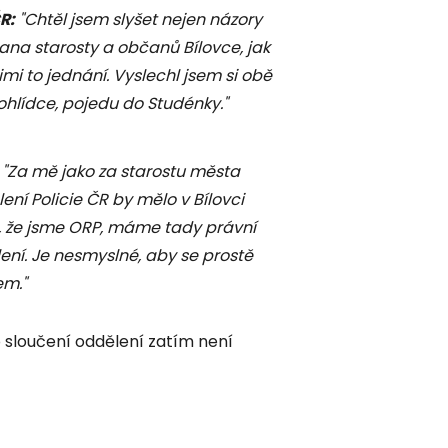
R:
"Chtěl jsem slyšet nejen názory
pana starosty a občanů Bílovce, jak
imi to jednání. Vyslechl jsem si obě
rohlídce, pojedu do Studénky."
"Za mě jako za starostu města
ení Policie ČR by mělo v Bílovci
to, že jsme ORP, máme tady právní
ní. Je nesmyslné, aby se prostě
em."
 o sloučení oddělení zatím není