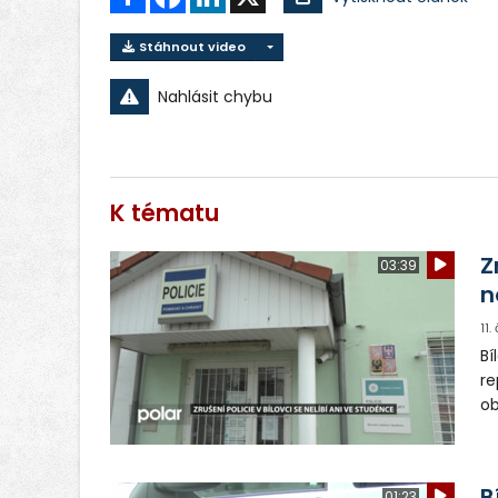
Stáhnout video
Nahlásit chybu
K tématu
Z
03:39
n
11
Bí
re
ob
to
ra
B
01:23