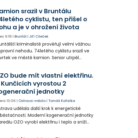
amion srazil v Bruntálu
4letého cyklistu, ten přišel o
ohu a je v ohrožení života
es
9:18
|
Bruntál
|
Jiří Cileček
untálští kriminalisté prověřují velmi vážnou
pravní nehodu. 74letého cyklistu srazil ve
vrtek ve městě kamion. Senior utrpěl
vastující zranění nohy a v ohrožení života
l letecky přepraven do nemocnice. Policie
ZO bude mít vlastní elektřinu.
edá případné svědky.
 Kunčicích vyrostou 2
ogenerační jednotky
era
10:06
|
Ostrava-město
|
Tomáš Kořistka
trava udělala další krok k energetické
běstačnosti. Moderní kogenerační jednotky
areálu OZO vyrobí elektřinu i teplo a sníží
klady i emise. Malou elektrárnu postaví
olia přímo v Kunčicích.