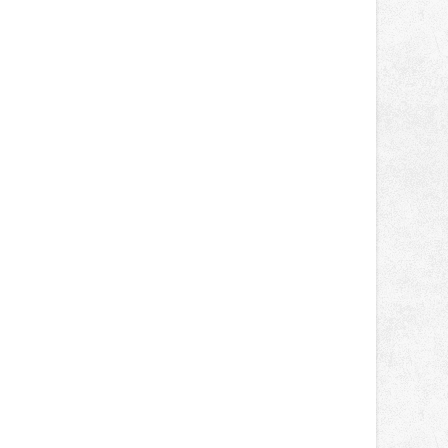
světa vrcholových zápasů, tentokrát
v MMA.