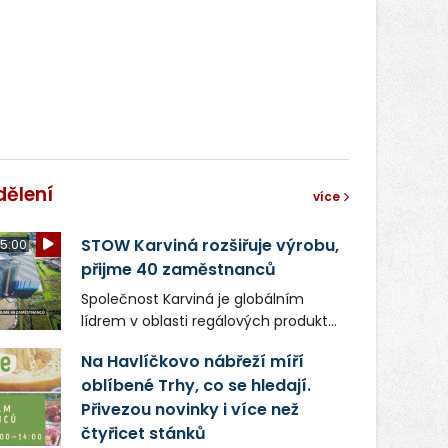
dělení
více
STOW Karviná rozšiřuje výrobu,
5:00
přijme 40 zaměstnanců
Společnost Karviná je globálním
lídrem v oblasti regálových produktů
a systémů, stabilním
Na Havlíčkovo nábřeží míří
zaměstnavatelem na Karvinsku a
oblíbené Trhy, co se hledají.
firmou s obrovským potenciálem.
Přivezou novinky i více než
čtyřicet stánků