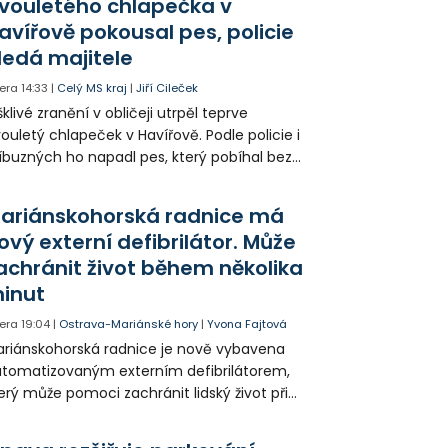
vouletého chlapečka v
avířově pokousal pes, policie
ledá majitele
era
14:33
|
Celý MS kraj
|
Jiří Cileček
klivé zranění v obličeji utrpěl teprve
ouletý chlapeček v Havířově. Podle policie i
íbuzných ho napadl pes, který pobíhal bez
dítka a náhubku. Majitel psa údajně z místa
ešel. Případem už se zabývá policie, která
ariánskohorská radnice má
jitele psa hledá.
ový externí defibrilátor. Může
achránit život během několika
inut
era
19:04
|
Ostrava-Mariánské hory
|
Yvona Fajtová
riánskohorská radnice je nově vybavena
tomatizovaným externím defibrilátorem,
erý může pomoci zachránit lidský život při
hlé zástavě srdce. Přístroj je určený k
užití mimo zdravotnická zařízení a díky