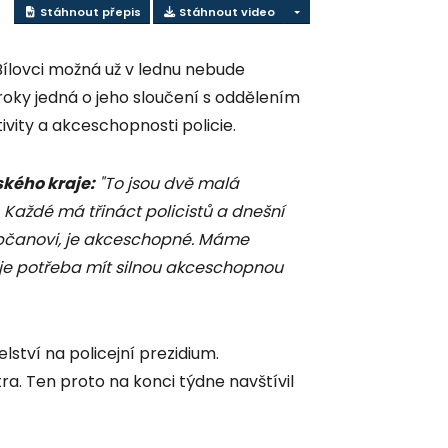
Stáhnout přepis
Stáhnout video
Bílovci možná už v lednu nebude
a roky jedná o jeho sloučení s oddělením
vity a akceschopnosti policie.
ského kraje:
"To jsou dvě malá
 Každé má třináct policistů a dnešní
 k občanovi, je akceschopné. Máme
 je potřeba mít silnou akceschopnou
lství na policejní prezidium.
ra. Ten proto na konci týdne navštívil