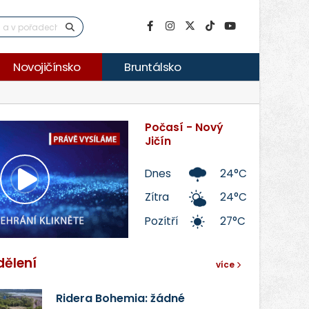
Novojičínsko
Bruntálsko
Počasí - Nový
Jičín
Dnes
24°C
Přehrát
Zítra
24°C
Pozítří
27°C
video
dělení
více
Ridera Bohemia: žádné