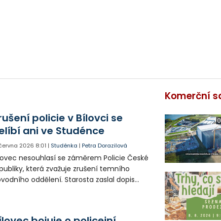
Komerční s
rušení policie v Bílovci se
0
elíbí ani ve Studénce
. června 2026
8:01
|
Studénka
|
Petra Dorazilová
lovec nesouhlasí se záměrem Policie České
publiky, která zvažuje zrušení temního
vodního oddělení. Starosta zaslal dopis
hoto znění Ministru vnitra. Názor bílovecké
dnice sdílí i Studénka a další obce.
ílovec bojuje o policejní