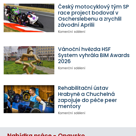
Český motocyklový tým SP
race project bodoval v
Oscherslebenu a zrychlil
závodní Aprilii
Komerční sdělení
Vánoční hvězda HSF
System vyhrála BIM Awards
2026
Komerční sdělení
Rehabilitační ústav
Hrabyně a Chuchelná
zapojuje do péče peer
mentory
Komerční sdělení
Nabídka práce - Opavsko