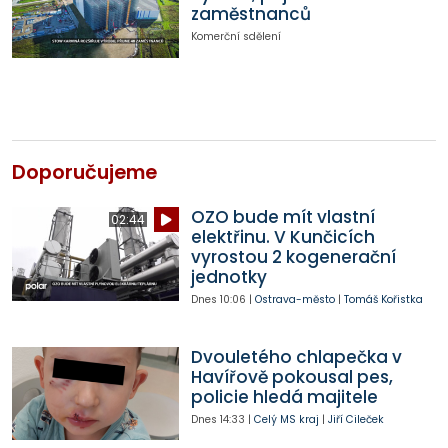
zaměstnanců
Komerční sdělení
Doporučujeme
OZO bude mít vlastní
02:44
elektřinu. V Kunčicích
vyrostou 2 kogenerační
jednotky
Dnes
10:06
|
Ostrava-město
|
Tomáš Kořistka
Dvouletého chlapečka v
Havířově pokousal pes,
policie hledá majitele
Dnes
14:33
|
Celý MS kraj
|
Jiří Cileček