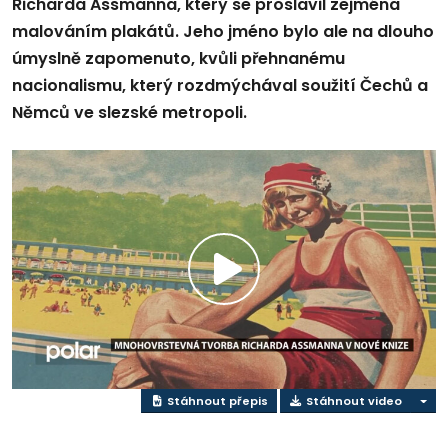
Richarda Assmanna, který se proslavil zejména
malováním plakátů. Jeho jméno bylo ale na dlouho
úmyslně zapomenuto, kvůli přehnanému
nacionalismu, který rozdmýchával soužití Čechů a
Němců ve slezské metropoli.
Přehrát
video
Stáhnout přepis
Stáhnout video