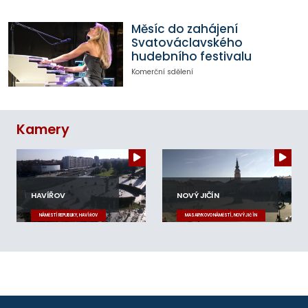
Měsíc do zahájení
Svatováclavského
hudebního festivalu
Komerční sdělení
Kamery
HAVÍŘOV
NOVÝ JIČÍN
NÁMĚSTÍ REPUBLIKY, HAVÍŘOV
MASARYKOVO NÁMĚSTÍ, NOVÝ JIČÍN