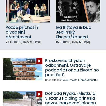
Pozdě příchozí /
Iva Bittová & Duo
divadelní
Jedlinský-
představení
Fischer/koncert
23.11.
19:00
, Celý MS kraj
15.9.
18:00
, Celý MS kraj
Proskovice chystají
02:46
odbahnění. Ostrava je
podpoří z Fondu životního
prostředí.
Dnes
9:14
|
Ostrava-město
|
Tomáš Kořistka
Dohoda Frýdku-Místku a
02:53
Slezanu Holding přinesla
novou parkovací plochu