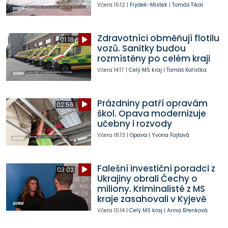
Včera
16:12
|
Frýdek-Místek
|
Tomáš Tikal
Zdravotníci obměňují flotilu
01:18
vozů. Sanitky budou
rozmístěny po celém kraji
Včera
14:17
|
Celý MS kraj
|
Tomáš Kořistka
Prázdniny patří opravám
02:56
škol. Opava modernizuje
učebny i rozvody
Včera
18:13
|
Opava
|
Yvona Fajtová
Falešní investiční poradci z
03:02
Ukrajiny obrali Čechy o
miliony. Kriminalisté z MS
kraje zasahovali v Kyjevě
Včera
10:14
|
Celý MS kraj
|
Anna Břenková