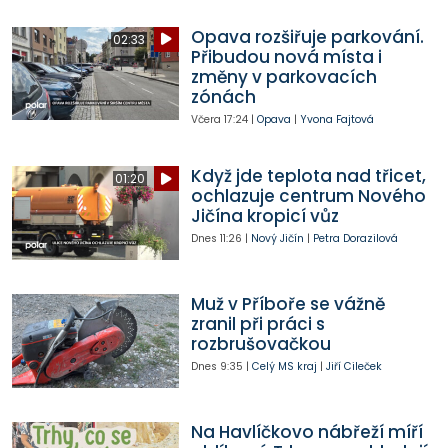
Opava rozšiřuje parkování.
02:33
Přibudou nová místa i
změny v parkovacích
zónách
Včera
17:24
|
Opava
|
Yvona Fajtová
Když jde teplota nad třicet,
01:20
ochlazuje centrum Nového
Jičína kropicí vůz
Dnes
11:26
|
Nový Jičín
|
Petra Dorazilová
Muž v Příboře se vážně
zranil při práci s
rozbrušovačkou
Dnes
9:35
|
Celý MS kraj
|
Jiří Cileček
Na Havlíčkovo nábřeží míří