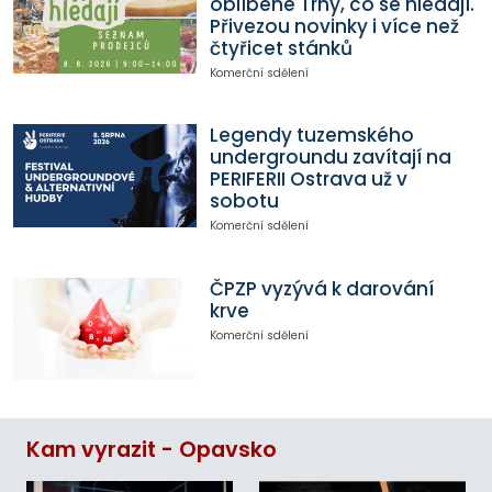
oblíbené Trhy, co se hledají.
Přivezou novinky i více než
čtyřicet stánků
Komerční sdělení
Legendy tuzemského
undergroundu zavítají na
PERIFERII Ostrava už v
sobotu
Komerční sdělení
ČPZP vyzývá k darování
krve
Komerční sdělení
Kam vyrazit - Opavsko