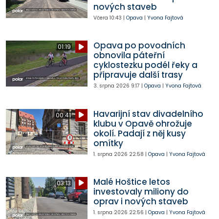
nových staveb
Včera
10:43
|
Opava
|
Yvona Fajtová
Opava po povodních
01:19
obnovila páteřní
cyklostezku podél řeky a
připravuje další trasy
3. srpna 2026
9:17
|
Opava
|
Yvona Fajtová
Havarijní stav divadelního
00:41
klubu v Opavě ohrožuje
okolí. Padají z něj kusy
omítky
1. srpna 2026
22:58
|
Opava
|
Yvona Fajtová
Malé Hoštice letos
03:13
investovaly miliony do
oprav i nových staveb
1. srpna 2026
22:56
|
Opava
|
Yvona Fajtová