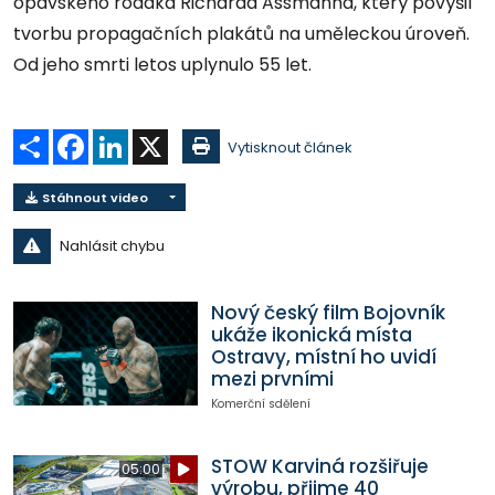
opavského rodáka Richarda Assmanna, který povýšil
tvorbu propagačních plakátů na uměleckou úroveň.
Od jeho smrti letos uplynulo 55 let.
Sdílet
Facebook
LinkedIn
X
Vytisknout článek
Stáhnout video
Nahlásit chybu
Nový český film Bojovník
ukáže ikonická místa
Ostravy, místní ho uvidí
mezi prvními
Komerční sdělení
STOW Karviná rozšiřuje
05:00
výrobu, přijme 40