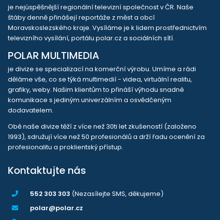
je nejúspěšnější regionální televizní společnost v ČR. Naše
štáby denně přinášejí reportáže z měst a obcí
Moravskoslezského kraje. Vysíláme je k lidem prostřednictvím
televizního vysílání, portálu polar.cz a sociálních sítí.
POLAR MULTIMEDIA
je divize se specializací na komerční výrobu. Umíme a rádi
děláme vše, co se týká multimedií - videa, virtuální realitu,
grafiky, weby. Našim klientům to přináší výhodu snadné
komunikace s jediným univerzálním a osvědčeným
dodavatelem.
Obě naše divize těží z více než 30ti let zkušeností (založeno
1993), sdružují více než 50 profesionálů a drží řadu ocenění za
profesionalitu a proklientský přístup.
Kontaktujte nás
552 303 303
(Nezasílejte SMS, děkujeme)
polar@polar.cz