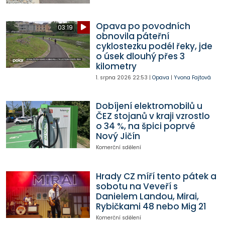
Opava po povodních
03:19
obnovila páteřní
cyklostezku podél řeky, jde
o úsek dlouhý přes 3
kilometry
1. srpna 2026
22:53
|
Opava
|
Yvona Fajtová
Dobíjení elektromobilů u
ČEZ stojanů v kraji vzrostlo
o 34 %, na špici poprvé
Nový Jičín
Komerční sdělení
Hrady CZ míří tento pátek a
sobotu na Veveří s
Danielem Landou, Mirai,
Rybičkami 48 nebo Mig 21
Komerční sdělení