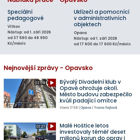
Speciální
Uklízeči a pomocníci
pedagogové
v administrativních
objektech
Vítkov
Nástup: od 1. září 2026
Opava
od 37 580 do 48 990
Nástup: od 1. září 2026
Kč/měsíc
od 17 600 do 17 600 Kč/měsíc
Nejnovější zprávy - Opavsko
Bývalý Divadelní klub v
02:59
Opavě ohrožuje okolí.
Město budovu zabezpečilo
kvůli padající omítce
Včera
17:58
|
Opava
|
Yvona Fajtová
Malé Hoštice letos
01:27
investovaly téměř deset
milionů korun do oprav i