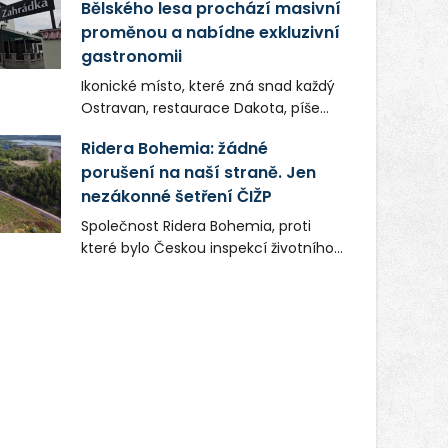
Bělského lesa prochází masivní
proměnou a nabídne exkluzivní
gastronomii
Ikonické místo, které zná snad každý
Ostravan, restaurace Dakota, píše
novou kapitolu. Silná mateřská
Ridera Bohemia: žádné
společnost Dang Investment Group
porušení na naší straně. Jen
s.r.o. investuje do projektu přes 50
nezákonné šetření ČIŽP
milionů korun. Cílem je přinést
Ostravě dva špičkové gastronomické
Společnost Ridera Bohemia, proti
koncepty, které v regionu dosud
které bylo Českou inspekcí životního
chyběly, luxusní středomořskou
prostředí (ČIŽP) čtyři roky vedeno
kuchyni a autentickou asijskou
vykonstruované řízení, při realizaci
gastronomii.
OVS na heřmanické haldě
postupovala v souladu se zákonem a
zadáním státního podniku DIAMO a v
této souvislosti nelze hovořit o
žádném odpadu. Ridera od počátku
označovala řízení ČIŽP za nezákonné
a domáhala se práva na spravedlivý