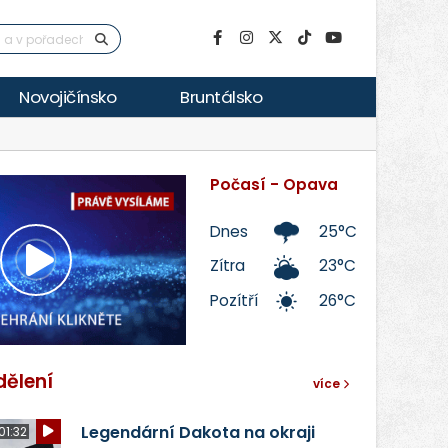
Novojičínsko
Bruntálsko
Počasí - Opava
Dnes
25°C
Zítra
23°C
Přehrát
Pozítří
26°C
video
dělení
více
Legendární Dakota na okraji
01:32