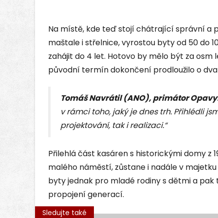
Na místě, kde teď stojí chátrající správní a
maštale i střelnice, vyrostou byty od 50 do 
zahájit do 4 let. Hotovo by mělo být za osm l
původní termín dokončení prodloužilo o dva
Tomáš Navrátil (ANO), primátor Opavy
v rámci toho, jaký je dnes trh. Přihlédli js
projektování, tak i realizaci.“
Přilehlá část kasáren s historickými domy z 19
malého náměstí, zůstane i nadále v majetku 
byty jednak pro mladé rodiny s dětmi a pak t
propojení generací.
Sledujte také