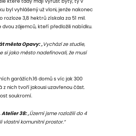
dle které tady mají vyrůst byty, ty v
 byl vyhlášený už vloni, jenže nakonec
 o rozloze 3,8 hektrů získala za 51 mil.
 dvou zájemců, kteří předložili nabídku.
trát města Opavy:
„Vychází ze studie,
e si jako město nadefinovali, že musí
ch garážích.16 domů s víc jak 300
 z nich tvoří jakousi uzavřenou část.
ost soukromí.
 Atelier 38:
„Území jsme rozložili do 4
 vlastní komunitní prostor.“