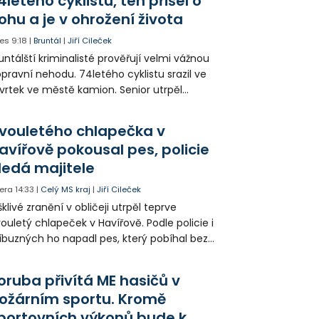
4letého cyklistu, ten přišel o
ohu a je v ohrožení života
es
9:18
|
Bruntál
|
Jiří Cileček
untálští kriminalisté prověřují velmi vážnou
pravní nehodu. 74letého cyklistu srazil ve
vrtek ve městě kamion. Senior utrpěl
vastující zranění nohy a v ohrožení života
l letecky přepraven do nemocnice. Policie
vouletého chlapečka v
edá případné svědky.
avířově pokousal pes, policie
ledá majitele
era
14:33
|
Celý MS kraj
|
Jiří Cileček
klivé zranění v obličeji utrpěl teprve
ouletý chlapeček v Havířově. Podle policie i
íbuzných ho napadl pes, který pobíhal bez
dítka a náhubku. Majitel psa údajně z místa
ešel. Případem už se zabývá policie, která
oruba přivítá ME hasičů v
jitele psa hledá.
ožárním sportu. Kromě
portovních výkonů bude k