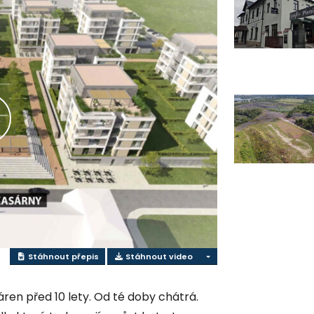
řehrát
ideo
Stáhnout přepis
Stáhnout video
áren před 10 lety. Od té doby chátrá.