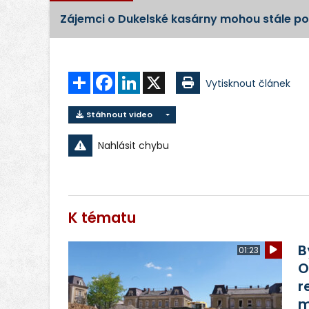
Zájemci o Dukelské kasárny mohou stále p
Sdílet
Facebook
LinkedIn
X
Vytisknout článek
Stáhnout video
Nahlásit chybu
K tématu
B
01:23
O
r
m