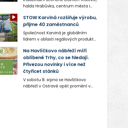
halda Hrabůvka, centrum města i
další ikonická místa Ostravy se objeví
STOW Karviná rozšiřuje výrobu,
5:00
v novém filmu Bojovník, který vstoupí
přijme 40 zaměstnanců
do kin už 13. srpna. Režiséři Vojtěch
Frič a Tomáš Dianiška si
Společnost Karviná je globálním
moravskoslezskou metropoli
lídrem v oblasti regálových produktů
nevybrali náhodou – její syrová
a systémů, stabilním
atmosféra se stala přirozenou
Na Havlíčkovo nábřeží míří
zaměstnavatelem na Karvinsku a
součástí příběhu bývalého
oblíbené Trhy, co se hledají.
firmou s obrovským potenciálem.
boxerského šampiona Hoffa (Milan
Přivezou novinky i více než
Ondrík), jenž se po letech vrací do
čtyřicet stánků
světa vrcholových zápasů, tentokrát
V sobotu 8. srpna se Havlíčkovo
v MMA.
nábřeží v Ostravě opět promění v
místo plné vůní, chutí a poctivých
lokálních výrobků. Trhy, co se hledají
tentokrát nabídnou více než čtyřicet
pečlivě vybraných stánků s kvalitní
gastronomií, farmářskými produkty,
designem i řemeslnou tvorbou.