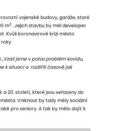
 provozní vojenské budovy, garáže, staré
2.
100 m
. Jejich stavbu by měl developer
et. Kvůli koronavirové krizi město
 roky.
:
„Vzali jsme v potaz problém kovidu,
me k situaci a
rozšířili časově jak
. a 20. století, které jsou seřazeny do
města. Vniknout by tady měly sociální
aké pro seniory. A tak by mělo dojít k