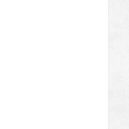
Návštěvníci se mohou těšit nejen na
oblíbené stálice, ale také na řadu
novinek, které v Ostravě běžně
nepotkají.