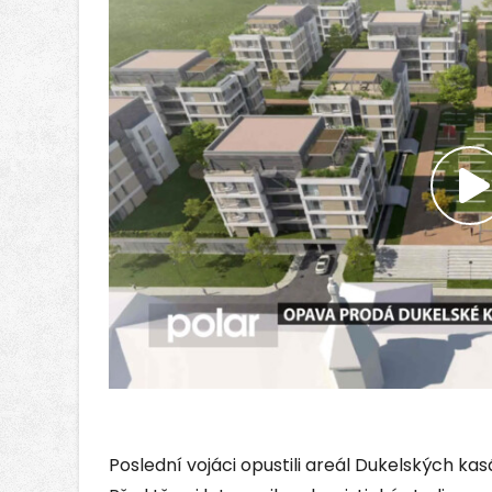
P
v
Poslední vojáci opustili areál Dukelských kas