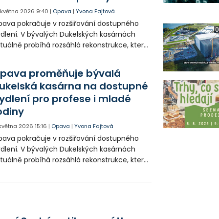
. května 2026
9:40
|
Opava
|
Yvona Fajtová
ava pokračuje v rozšiřování dostupného
0
dlení. V bývalých Dukelských kasárnách
tuálně probíhá rozsáhlá rekonstrukce, která
 přinést desítky nových bytů. Ty budou
čené nejen pro potřebné profese, ale také
pava proměňuje bývalá
o mladé rodiny.
ukelská kasárna na dostupné
ydlení pro profese i mladé
odiny
 května 2026
15:16
|
Opava
|
Yvona Fajtová
ava pokračuje v rozšiřování dostupného
dlení. V bývalých Dukelských kasárnách
tuálně probíhá rozsáhlá rekonstrukce, která
 přinést desítky nových bytů. Ty budou
čené nejen pro potřebné profese, ale také
o mladé rodiny.