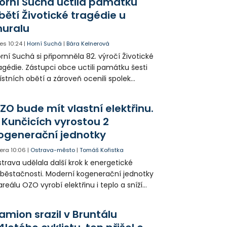
orní Suchá uctila památku
bětí Životické tragédie u
uralu
es
10:24
|
Horní Suchá
|
Bára Kelnerová
rní Suchá si připomněla 82. výročí Životické
agédie. Zástupci obce uctili památku šesti
stních obětí a zároveň ocenili spolek
votice Sobě za zpřístupnění informací o
agédii prostřednictvím QR kódů u
ZO bude mít vlastní elektřinu.
amátníků.
 Kunčicích vyrostou 2
ogenerační jednotky
era
10:06
|
Ostrava-město
|
Tomáš Kořistka
trava udělala další krok k energetické
běstačnosti. Moderní kogenerační jednotky
areálu OZO vyrobí elektřinu i teplo a sníží
klady i emise. Malou elektrárnu postaví
olia přímo v Kunčicích.
amion srazil v Bruntálu