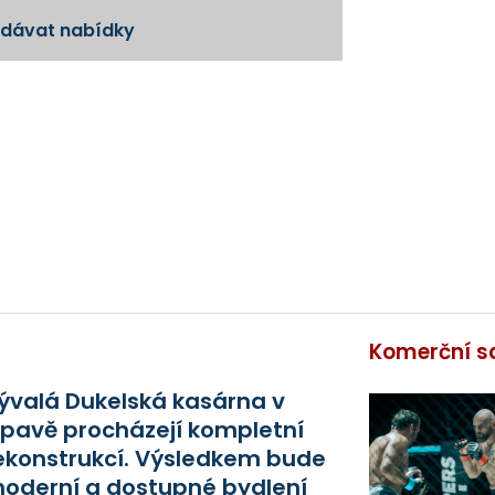
odávat nabídky
Komerční s
ývalá Dukelská kasárna v
pavě procházejí kompletní
ekonstrukcí. Výsledkem bude
oderní a dostupné bydlení