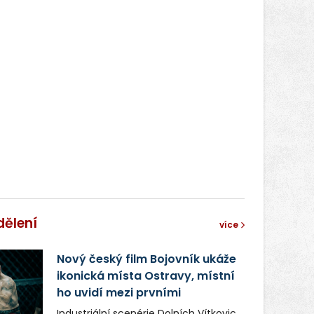
dělení
více
Nový český film Bojovník ukáže
ikonická místa Ostravy, místní
ho uvidí mezi prvními
Industriální scenérie Dolních Vítkovic,