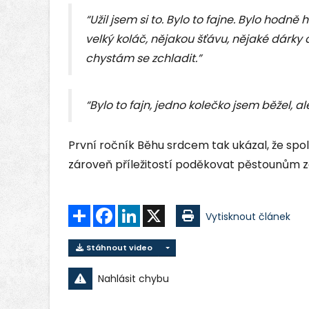
“Užil jsem si to. Bylo to fajne. Bylo hodně
velký koláč, nějakou šťávu, nějaké dárky 
chystám se zchladit.”
“Bylo to fajn, jedno kolečko jsem běžel, al
První ročník Běhu srdcem tak ukázal, že sp
zároveň příležitostí poděkovat pěstounům za
Sdílet
Facebook
LinkedIn
X
Vytisknout článek
Stáhnout video
Nahlásit chybu