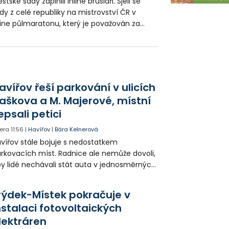
stské sady zaplnili inline bruslaři. Sjeli se
dy z celé republiky na mistrovství ČR v
line půlmaratonu, který je považován za
jvětší a historicky nejstarší silniční inline
vod v Česku.
avířov řeší parkování v ulicích
aškova a M. Majerové, místní
epsali petici
era
11:56
|
Havířov
|
Bára Kelnerová
vířov stále bojuje s nedostatkem
rkovacích míst. Radnice ale nemůže dovoli,
y lidé nechávali stát auta v jednosměrných
icích, kde nezbývá místo pro průjezd IZS.
tuace se teď řeší v jednom vnitrobloku, kde
rýdek-Místek pokračuje v
 někteří obyvatelé rozhodli sepsat petici.
nstalaci fotovoltaických
lektráren