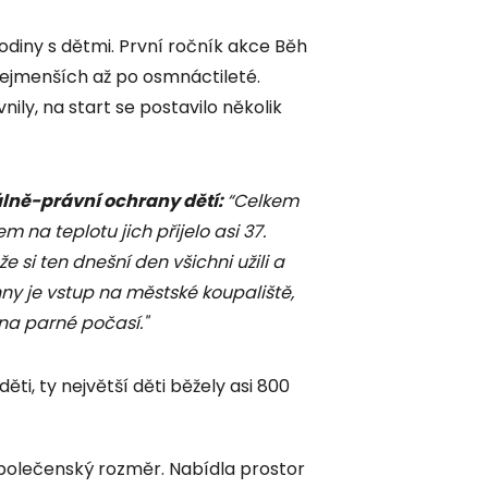
diny s dětmi. První ročník akce Běh
ejmenších až po osmnáctileté.
ily, na start se postavilo několik
álně-právní ochrany dětí:
“Celkem
m na teplotu jich přijelo asi 37.
že si ten dnešní den všichni užili a
ny je vstup na městské koupaliště,
m na parné počasí."
ti, ty největší děti běžely asi 800
polečenský rozměr. Nabídla prostor