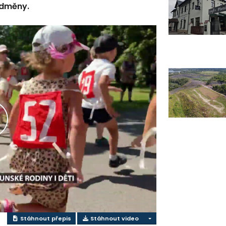
odměny.
řehrát
ideo
Stáhnout přepis
Stáhnout video