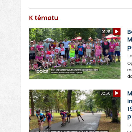
K tématu
B
01:25
M
p
1.
Op
ro
do
ro
ta
M
02:50
i
1
p
10