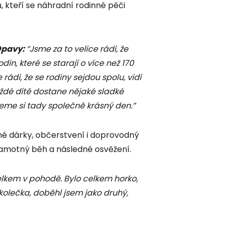
, kteří se náhradní rodinné péči
Opavy:
“Jsme za to velice rádi, že
n, které se starají o více než 170
ádi, že se rodiny sejdou spolu, vidí
ždé dítě dostane nějaké sladké
ijeme si tady společně krásný den.”
é dárky, občerstvení i doprovodný
samotný běh a následné osvěžení.
elkem v pohodě. Bylo celkem horko,
 kolečka, doběhl jsem jako druhý,