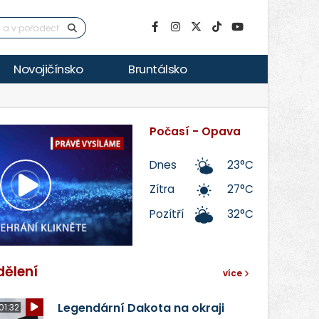
Novojičínsko
Bruntálsko
Počasí - Opava
Dnes
23°C
Zítra
27°C
Přehrát
Pozítří
32°C
video
dělení
více
Legendární Dakota na okraji
01:32