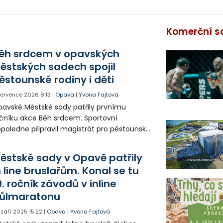
Komerční s
ěh srdcem v opavských
ěstských sadech spojil
ěstounské rodiny i děti
 července 2026
8:13
|
Opava
|
Yvona Fajtová
avské Městské sady patřily prvnímu
čníku akce Běh srdcem. Sportovní
0
poledne připravil magistrát pro pěstounské
diny a děti, které si kromě závodění užily
ké společný program a odměny.
ěstské sady v Opavě patřily
n line bruslařům. Konal se tu
9. ročník závodů v inline
ůlmaratonu
. září 2025
15:22
|
Opava
|
Yvona Fajtová