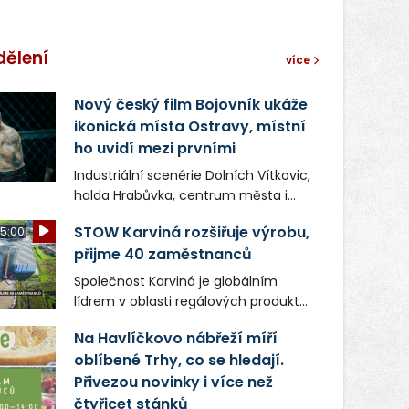
dělení
více
Nový český film Bojovník ukáže
ikonická místa Ostravy, místní
ho uvidí mezi prvními
Industriální scenérie Dolních Vítkovic,
halda Hrabůvka, centrum města i
další ikonická místa Ostravy se objeví
STOW Karviná rozšiřuje výrobu,
5:00
v novém filmu Bojovník, který vstoupí
přijme 40 zaměstnanců
do kin už 13. srpna. Režiséři Vojtěch
Frič a Tomáš Dianiška si
Společnost Karviná je globálním
moravskoslezskou metropoli
lídrem v oblasti regálových produktů
nevybrali náhodou – její syrová
a systémů, stabilním
atmosféra se stala přirozenou
Na Havlíčkovo nábřeží míří
zaměstnavatelem na Karvinsku a
součástí příběhu bývalého
oblíbené Trhy, co se hledají.
firmou s obrovským potenciálem.
boxerského šampiona Hoffa (Milan
Přivezou novinky i více než
Ondrík), jenž se po letech vrací do
čtyřicet stánků