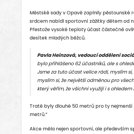
Městské sady v Opavě zaplnily pěstounské ro
srdcem nabídl sportovní zážitky dětem od n
Přestože vysoké teploty účast částečně ovlivn
desítek mladých běžců.
Pavla Heinzová, vedoucí oddělení soci
bylo přihlášeno 62 účastníků, ale s ohlede
Jsme za tuto účast velice rádi, myslím si, 
myslím si, že největší odměnou pro všech
který věřím, že všichni využijí i s ohlede
Tratě byly dlouhé 50 metrů pro ty nejmenší dě
metrů.”
Akce měla nejen sportovní, ale především s