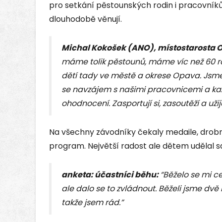
pro setkání pěstounských rodin i pracovníků
dlouhodobě věnují.
Michal Kokošek (ANO), místostarosta 
máme tolik pěstounů, máme víc než 60 rodi
dětí tady ve městě a okrese Opava. Jsme r
se navzájem s našimi pracovnicemi a ka
ohodnocení. Zasportují si, zasoutěží a už
Na všechny závodníky čekaly medaile, drobn
program. Největší radost ale dětem udělal 
anketa: účastníci běhu:
“Běželo se mi c
ale dalo se to zvládnout. Běželi jsme dvě
takže jsem rád.”