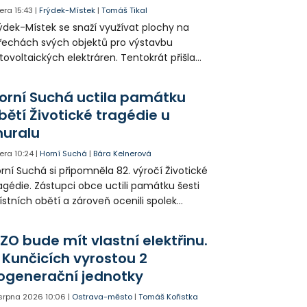
era
15:43
|
Frýdek-Místek
|
Tomáš Tikal
ýdek-Místek se snaží využívat plochy na
řechách svých objektů pro výstavbu
tovoltaických elektráren. Tentokrát přišla
da na 11. Základní školu ve Frýdku.
orní Suchá uctila památku
bětí Životické tragédie u
uralu
era
10:24
|
Horní Suchá
|
Bára Kelnerová
rní Suchá si připomněla 82. výročí Životické
agédie. Zástupci obce uctili památku šesti
stních obětí a zároveň ocenili spolek
votice Sobě za zpřístupnění informací o
agédii prostřednictvím QR kódů u
ZO bude mít vlastní elektřinu.
amátníků.
 Kunčicích vyrostou 2
ogenerační jednotky
 srpna 2026
10:06
|
Ostrava-město
|
Tomáš Kořistka