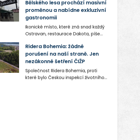
Bělského lesa prochází masivní
proměnou a nabídne exkluzivní
gastronomii
Ikonické místo, které zná snad každý
Ostravan, restaurace Dakota, píše
novou kapitolu. Silná mateřská
Ridera Bohemia: žádné
společnost Dang Investment Group
porušení na naší straně. Jen
s.r.o. investuje do projektu přes 50
nezákonné šetření ČIŽP
milionů korun. Cílem je přinést
Ostravě dva špičkové gastronomické
Společnost Ridera Bohemia, proti
koncepty, které v regionu dosud
které bylo Českou inspekcí životního
chyběly, luxusní středomořskou
prostředí (ČIŽP) čtyři roky vedeno
kuchyni a autentickou asijskou
vykonstruované řízení, při realizaci
gastronomii.
OVS na heřmanické haldě
postupovala v souladu se zákonem a
zadáním státního podniku DIAMO a v
této souvislosti nelze hovořit o
žádném odpadu. Ridera od počátku
označovala řízení ČIŽP za nezákonné
a domáhala se práva na spravedlivý