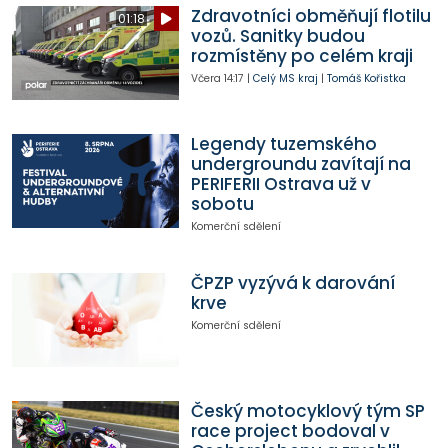
Zdravotníci obměňují flotilu
01:18
vozů. Sanitky budou
rozmístěny po celém kraji
Včera
14:17
|
Celý MS kraj
|
Tomáš Kořistka
Legendy tuzemského
undergroundu zavítají na
PERIFERII Ostrava už v
sobotu
Komerční sdělení
ČPZP vyzývá k darování
krve
Komerční sdělení
Český motocyklový tým SP
race project bodoval v