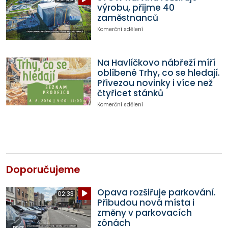
výrobu, přijme 40
zaměstnanců
Komerční sdělení
Na Havlíčkovo nábřeží míří
oblíbené Trhy, co se hledají.
Přivezou novinky i více než
čtyřicet stánků
Komerční sdělení
Doporučujeme
Opava rozšiřuje parkování.
02:33
Přibudou nová místa i
změny v parkovacích
zónách