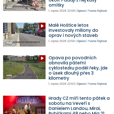
omítky
1. srpna 2026
22:58
|
Opava
|
Yvona Fajtová
Malé Hoštice letos
03:13
investovaly miliony do
oprav i nových staveb
1. srpna 2026
22:56
|
Opava
|
Yvona Fajtová
Opava po povodních
03:19
obnovila páteřní
cyklostezku podél řeky, jde
o úsek dlouhý přes 3
kilometry
1. srpna 2026
22:53
|
Opava
|
Yvona Fajtová
Hrady CZ míří tento pátek a
sobotu na Veveří s
Danielem Landou, Mirai,
Rybičkami 48 nebo Mig 21