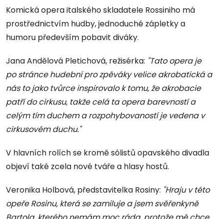
Komická opera italského skladatele Rossiniho má
prostřednictvím hudby, jednoduché zápletky a
humoru především pobavit diváky.
Jana Andělová Pletichová, režisérka:
"Tato opera je
po stránce hudební pro zpěváky velice akrobatická a
nás to jako tvůrce inspirovalo k tomu, že akrobacie
patří do cirkusu, takže celá ta opera barevností a
celým tím duchem a rozpohybovaností je vedena v
cirkusovém duchu."
V hlavních rolích se kromě sólistů opavského divadla
objeví také zcela nové tváře a hlasy hostů.
Veronika Holbová, představitelka Rosiny:
"Hraju v této
opeře Rosinu, která se zamiluje a jsem svěřenkyně
Bartola, kterého nemám moc ráda, protože mě chce