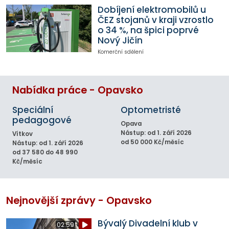
Dobíjení elektromobilů u
ČEZ stojanů v kraji vzrostlo
o 34 %, na špici poprvé
Nový Jičín
Komerční sdělení
Nabídka práce - Opavsko
Speciální
Optometristé
pedagogové
Opava
Nástup: od 1. září 2026
Vítkov
od 50 000 Kč/měsíc
Nástup: od 1. září 2026
od 37 580 do 48 990
Kč/měsíc
Nejnovější zprávy - Opavsko
Bývalý Divadelní klub v
02:59