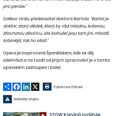
pro peníze."
Dalibor Hrda, představitel doktora Bartola:
"Bartol je
doktor, starý dědek, který by rád mladou, krásnou,
šťavnatou děvčicu, ale bohužel jsou tam jiní, mladší,
krásnější, tak ho ošidí."
Opera je inspirovaná Španělskem, kde se děj
odehrává a na rozdíl od jiných zpracování je v tomto
opavském zastoupen i balet.
Sdílet
Facebook
LinkedIn
X
Vytisknout článek
Nahlásit chybu
STOW Karviná rozšiřuje
05:00