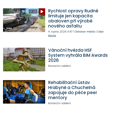
Rychlost opravy Rudné
01:33
limituje jen kapacita
obaloven při výrobě
nového asfaltu
4. srpna 2026
6:47
|
Ostrava-město
|
Libor
Běčák
Vánoční hvězda HSF
System vyhrála BIM Awards
2026
Komerční sdělení
Rehabilitační ústav
Hrabyně a Chuchelná
zapojuje do péče peer
mentory
Komerční sdělení