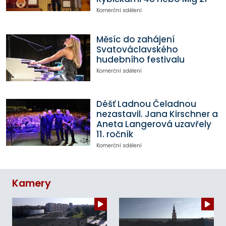
Komerční sdělení
Měsíc do zahájení
Svatováclavského
hudebního festivalu
Komerční sdělení
Déšť Ladnou Čeladnou
nezastavil. Jana Kirschner a
Aneta Langerová uzavřely
11. ročník
Komerční sdělení
Kamery