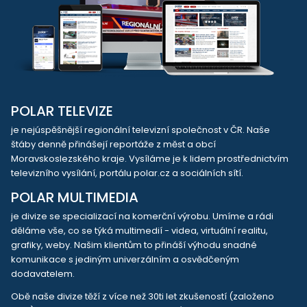
POLAR TELEVIZE
je nejúspěšnější regionální televizní společnost v ČR. Naše
štáby denně přinášejí reportáže z měst a obcí
Moravskoslezského kraje. Vysíláme je k lidem prostřednictvím
televizního vysílání, portálu polar.cz a sociálních sítí.
POLAR MULTIMEDIA
je divize se specializací na komerční výrobu. Umíme a rádi
děláme vše, co se týká multimedií - videa, virtuální realitu,
grafiky, weby. Našim klientům to přináší výhodu snadné
komunikace s jediným univerzálním a osvědčeným
dodavatelem.
Obě naše divize těží z více než 30ti let zkušeností (založeno