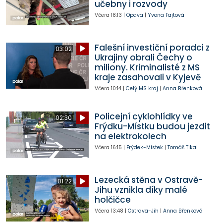
učebny i rozvody
Včera
18:13
|
Opava
|
Yvona Fajtová
Falešní investiční poradci z
03:02
Ukrajiny obrali Čechy o
miliony. Kriminalisté z MS
kraje zasahovali v Kyjevě
Včera
10:14
|
Celý MS kraj
|
Anna Břenková
Policejní cyklohlídky ve
02:30
Frýdku-Místku budou jezdit
na elektrokolech
Včera
16:15
|
Frýdek-Místek
|
Tomáš Tikal
Lezecká stěna v Ostravě-
01:22
Jihu vznikla díky malé
holčičce
Včera
13:48
|
Ostrava-Jih
|
Anna Břenková