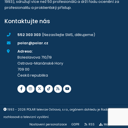
1993), sdružují více než 50 profesionálů a drží řadu ocenění za
profesionalitu a proklientský přístup.
Kontaktujte nás
552 303 303
(Nezasílejte SMS, děkujeme)
polar@polar.cz
Adresa:
Boleslavova 710/19
Ostrava-Mariánské Hory
709 00
Česká republika
1993 - 2026 POLAR televize Ostrava, s.r.o., orgánem dohledu je Rada pro
rozhlasové a televizní vysílání.
Nastavení personalizace
GDPR
RSS
Mapa stránek