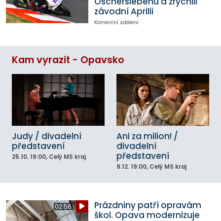
Oscherslebenu a zrychlil
závodní Aprilii
Komerční sdělení
Kam vyrazit - Opavsko
Judy / divadelní
Ani za milion! /
představení
divadelní
představení
25.10.
19:00
, Celý MS kraj
9.12.
19:00
, Celý MS kraj
Prázdniny patří opravám
02:56
škol. Opava modernizuje