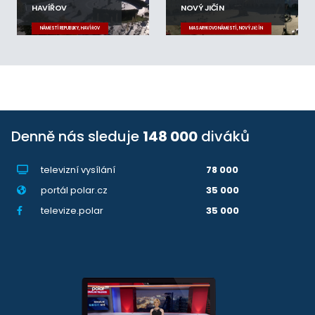
HAVÍŘOV
NOVÝ JIČÍN
NÁMĚSTÍ REPUBLIKY, HAVÍŘOV
MASARYKOVO NÁMĚSTÍ, NOVÝ JIČÍN
Denně nás sleduje
148 000
diváků
televizní vysílání
78 000
portál polar.cz
35 000
televize.polar
35 000