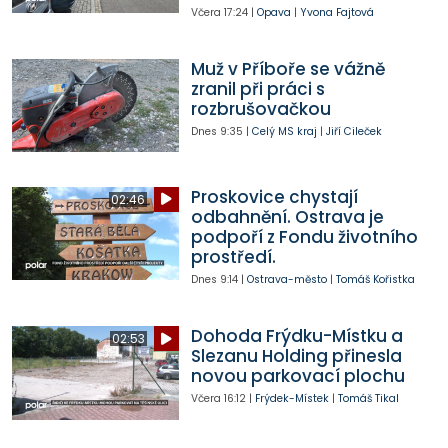
Včera
17:24
|
Opava
|
Yvona Fajtová
Muž v Příboře se vážně
zranil při práci s
rozbrušovačkou
Dnes
9:35
|
Celý MS kraj
|
Jiří Cileček
Proskovice chystají
02:46
odbahnění. Ostrava je
podpoří z Fondu životního
prostředí.
Dnes
9:14
|
Ostrava-město
|
Tomáš Kořistka
Dohoda Frýdku-Místku a
02:53
Slezanu Holding přinesla
novou parkovací plochu
Včera
16:12
|
Frýdek-Místek
|
Tomáš Tikal