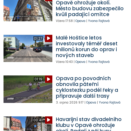
Opavě ohrožuje okolí.
Město budovu zabezpečilo
kvůli padající omítce
Včera
17:58
|
Opava
|
Yvona Fajtová
Malé Hoštice letos
01:27
investovaly téměř deset
milionů korun do oprav i
nových staveb
Včera
10:43
|
Opava
|
Yvona Fajtová
Opava po povodních
01:19
obnovila páteřní
cyklostezku podél řeky a
připravuje další trasy
3. srpna 2026
9:17
|
Opava
|
Yvona Fajtová
Havarijní stav divadelního
00:41
klubu v Opavě ohrožuje
okolí. Padají z něj kusy