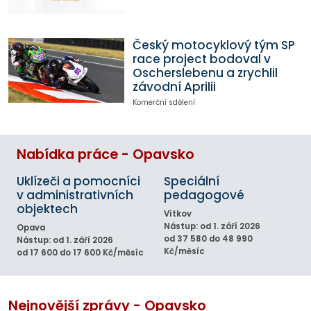
Český motocyklový tým SP
race project bodoval v
Oscherslebenu a zrychlil
závodní Aprilii
Komerční sdělení
Nabídka práce - Opavsko
Uklízeči a pomocníci
Speciální
v administrativních
pedagogové
objektech
Vítkov
Nástup: od 1. září 2026
Opava
od 37 580 do 48 990
Nástup: od 1. září 2026
Kč/měsíc
od 17 600 do 17 600 Kč/měsíc
Nejnovější zprávy - Opavsko