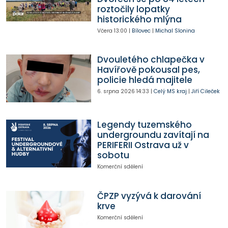
roztočily lopatky
historického mlýna
Včera
13:00
|
Bílovec
|
Michal Slonina
Dvouletého chlapečka v
Havířově pokousal pes,
policie hledá majitele
6. srpna 2026
14:33
|
Celý MS kraj
|
Jiří Cileček
Legendy tuzemského
undergroundu zavítají na
PERIFERII Ostrava už v
sobotu
Komerční sdělení
ČPZP vyzývá k darování
krve
Komerční sdělení