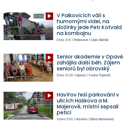
V Palkovicích válí s
01:30
humornými videi, na
dožínky jede Petr Kotvald
na kombajnu
Dnes
9:16
|
Palkovice
|
Libor Běčák
Senior akademie v Opavě
02:50
zahájila další běh. Zájem
seniorů byl obrovský
Dnes
10:28
|
Opava
|
Yvona Fajtová
Havířov řeší parkování v
02:38
ulicích Haškova a M.
Majerové, místní sepsali
petici
Včera
11:56
|
Havířov
|
Bára Kelnerová