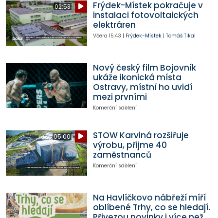
Frýdek-Místek pokračuje v
02:53
instalaci fotovoltaických
elektráren
Včera
15:43
|
Frýdek-Místek
|
Tomáš Tikal
Nový český film Bojovník
ukáže ikonická místa
Ostravy, místní ho uvidí
mezi prvními
Komerční sdělení
STOW Karviná rozšiřuje
05:00
výrobu, přijme 40
zaměstnanců
Komerční sdělení
Na Havlíčkovo nábřeží míří
oblíbené Trhy, co se hledají.
Přivezou novinky i více než