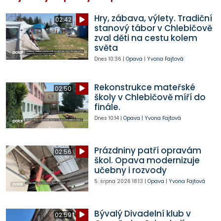
Hry, zábava, výlety. Tradiční
02:42
stanový tábor v Chlebičově
zval děti na cestu kolem
světa
Dnes
10:36
|
Opava
|
Yvona Fajtová
Rekonstrukce mateřské
02:50
školy v Chlebičově míří do
finále.
Dnes
10:14
|
Opava
|
Yvona Fajtová
Prázdniny patří opravám
02:56
škol. Opava modernizuje
učebny i rozvody
5. srpna 2026
18:13
|
Opava
|
Yvona Fajtová
Bývalý Divadelní klub v
02:59