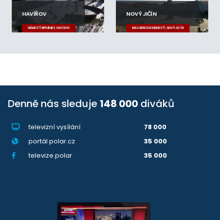
HAVÍŘOV
NOVÝ JIČÍN
NÁMĚSTÍ REPUBLIKY, HAVÍŘOV
MASARYKOVO NÁMĚSTÍ, NOVÝ JIČÍN
Denně nás sleduje
148 000
diváků
televizní vysílání
78 000
portál polar.cz
35 000
televize.polar
35 000