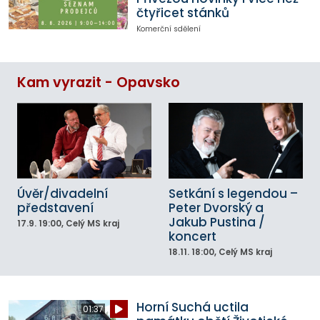
čtyřicet stánků
Komerční sdělení
Kam vyrazit - Opavsko
Úvěr/divadelní
Setkání s legendou –
představení
Peter Dvorský a
Jakub Pustina /
17.9.
19:00
, Celý MS kraj
koncert
18.11.
18:00
, Celý MS kraj
Horní Suchá uctila
01:37