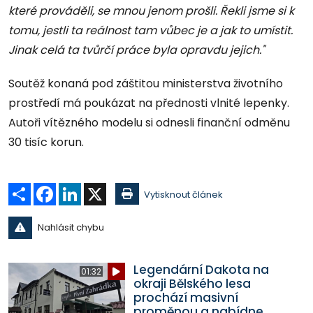
které prováděli, se mnou jenom prošli. Řekli jsme si k
tomu, jestli ta reálnost tam vůbec je a jak to umístit.
Jinak celá ta tvůrčí práce byla opravdu jejich."
Soutěž konaná pod záštitou ministerstva životního
prostředí má poukázat na přednosti vlnité lepenky.
Autoři vítězného modelu si odnesli finanční odměnu
30 tisíc korun.
Sdílet
Facebook
LinkedIn
X
Vytisknout článek
Nahlásit chybu
Legendární Dakota na
01:32
okraji Bělského lesa
prochází masivní
proměnou a nabídne