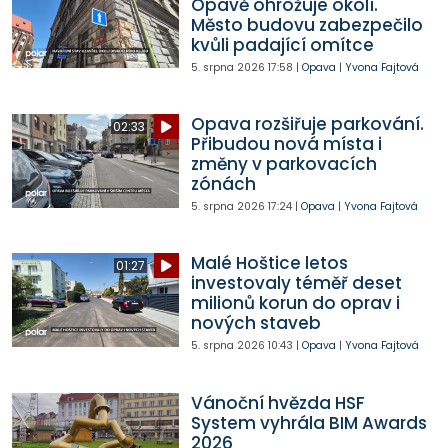
Opavě ohrožuje okolí.
Město budovu zabezpečilo
kvůli padající omítce
5. srpna 2026
17:58
|
Opava
|
Yvona Fajtová
Opava rozšiřuje parkování.
02:33
Přibudou nová místa i
změny v parkovacích
zónách
5. srpna 2026
17:24
|
Opava
|
Yvona Fajtová
Malé Hoštice letos
01:27
investovaly téměř deset
milionů korun do oprav i
nových staveb
5. srpna 2026
10:43
|
Opava
|
Yvona Fajtová
Vánoční hvězda HSF
System vyhrála BIM Awards
2026