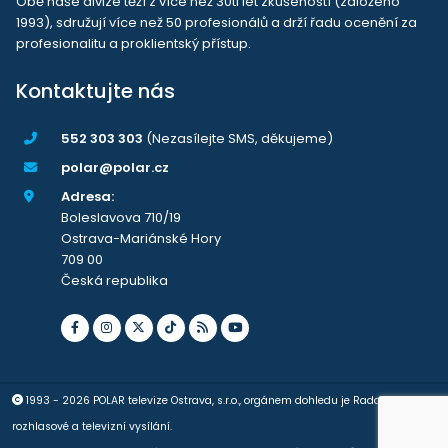
Obě naše divize těží z více než 30ti let zkušeností (založeno
1993), sdružují více než 50 profesionálů a drží řadu ocenění za
profesionalitu a proklientský přístup.
Kontaktujte nás
552 303 303
(Nezasílejte SMS, děkujeme)
polar@polar.cz
Adresa:
Boleslavova 710/19
Ostrava-Mariánské Hory
709 00
Česká republika
1993 - 2026 POLAR televize Ostrava, s.r.o., orgánem dohledu je Rada pro
rozhlasové a televizní vysílání.