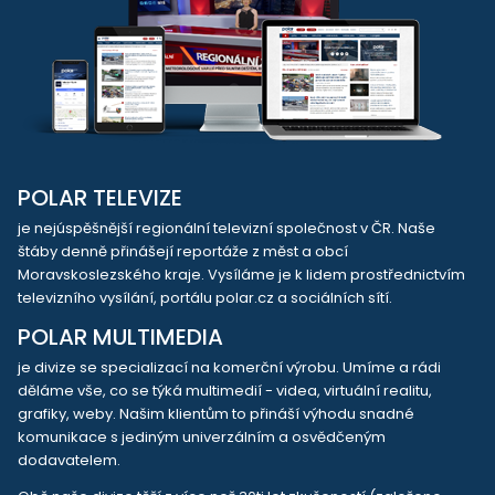
POLAR TELEVIZE
je nejúspěšnější regionální televizní společnost v ČR. Naše
štáby denně přinášejí reportáže z měst a obcí
Moravskoslezského kraje. Vysíláme je k lidem prostřednictvím
televizního vysílání, portálu polar.cz a sociálních sítí.
POLAR MULTIMEDIA
je divize se specializací na komerční výrobu. Umíme a rádi
děláme vše, co se týká multimedií - videa, virtuální realitu,
grafiky, weby. Našim klientům to přináší výhodu snadné
komunikace s jediným univerzálním a osvědčeným
dodavatelem.