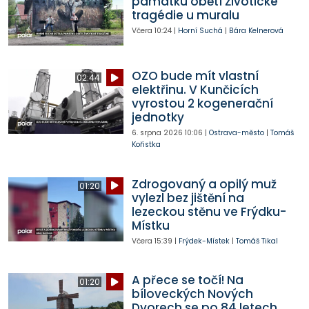
památku obětí Životické
tragédie u muralu
Včera
10:24
|
Horní Suchá
|
Bára Kelnerová
OZO bude mít vlastní
02:44
elektřinu. V Kunčicích
vyrostou 2 kogenerační
jednotky
6. srpna 2026
10:06
|
Ostrava-město
|
Tomáš
Kořistka
Zdrogovaný a opilý muž
01:20
vylezl bez jištění na
lezeckou stěnu ve Frýdku-
Místku
Včera
15:39
|
Frýdek-Místek
|
Tomáš Tikal
A přece se točí! Na
01:20
bíloveckých Nových
Dvorech se po 84 letech