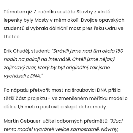
Tématem již 7. ročníku soutěže Stavby z vlnité
lepenky byly Mosty v mém okolí. Dvojice opavských
studentů si vybrala dálniční most přes řeku Odru ve
Lhotce.
Erik Chuděj, student:
"Strávili jsme nad tím okolo 150
hodin na pokoji na internátě. Chtěli jsme nějaký
zajímavý tvar, který by byl originální, tak jsme
vycházeli z DNA."
Po nápadu přetvořit most na šroubovici DNA přišla
těžší část projektu - ve zmenšeném měřítku model o
délce 1,5 metru postavit a slepit dohromady.
Martin Gebauer, učitel odborných předmětů:
"Kluci
tento model vytvářeli velice samostatně. Návrhy,