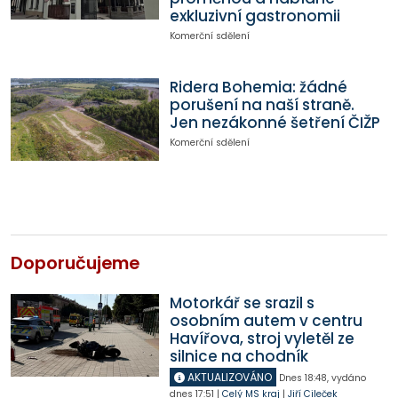
exkluzivní gastronomii
Komerční sdělení
Ridera Bohemia: žádné
porušení na naší straně.
Jen nezákonné šetření ČIŽP
Komerční sdělení
Doporučujeme
Motorkář se srazil s
osobním autem v centru
Havířova, stroj vyletěl ze
silnice na chodník
AKTUALIZOVÁNO
Dnes
18:48
,
vydáno
dnes
17:51
|
Celý MS kraj
|
Jiří Cileček