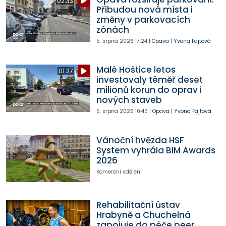
02:33
Přibudou nová místa i
změny v parkovacích
zónách
5. srpna 2026
17:24
|
Opava
|
Yvona Fajtová
Malé Hoštice letos
01:27
investovaly téměř deset
milionů korun do oprav i
nových staveb
5. srpna 2026
10:43
|
Opava
|
Yvona Fajtová
Vánoční hvězda HSF
System vyhrála BIM Awards
2026
Komerční sdělení
Rehabilitační ústav
Hrabyně a Chuchelná
zapojuje do péče peer