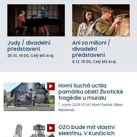
Judy / divadelní
Ani za milion! /
představení
divadelní
představení
25.10.
19:00
, Celý MS kraj
9.12.
19:00
, Celý MS kraj
Horní Suchá uctila
01:37
památku obětí Životické
tragédie u muralu
7. srpna 2026
10:24
|
Horní Suchá
|
Bára
Kelnerová
OZO bude mít vlastní
02:44
elektřinu. V Kunčicích