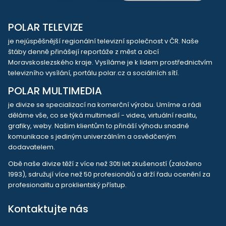
POLAR TELEVIZE
je nejúspěšnější regionální televizní společnost v ČR. Naše
štáby denně přinášejí reportáže z měst a obcí
Moravskoslezského kraje. Vysíláme je k lidem prostřednictvím
televizního vysílání, portálu polar.cz a sociálních sítí.
POLAR MULTIMEDIA
je divize se specializací na komerční výrobu. Umíme a rádi
děláme vše, co se týká multimedií - videa, virtuální realitu,
grafiky, weby. Našim klientům to přináší výhodu snadné
komunikace s jediným univerzálním a osvědčeným
dodavatelem.
Obě naše divize těží z více než 30ti let zkušeností (založeno
1993), sdružují více než 50 profesionálů a drží řadu ocenění za
profesionalitu a proklientský přístup.
Kontaktujte nás