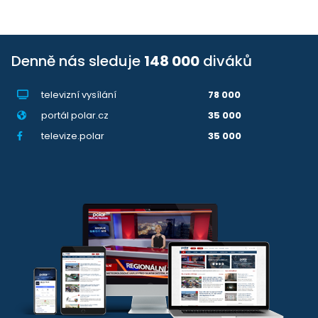
Denně nás sleduje
148 000
diváků
televizní vysílání
78 000
portál polar.cz
35 000
televize.polar
35 000