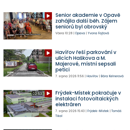
Senior akademie v Opavě
02:50
zahájila další běh. Zájem
seniorů byl obrovský
Včera
10:28
|
Opava
|
Yvona Fajtová
Havířov řeší parkování v
02:38
ulicích Haškova a M.
Majerové, místní sepsali
petici
7. srpna 2026
11:56
|
Havířov
|
Bára Kelnerová
Frýdek-Místek pokračuje v
02:53
instalaci fotovoltaických
elektráren
7. srpna 2026
15:43
|
Frýdek-Místek
|
Tomáš
Tikal