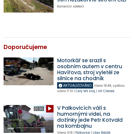
Komerční sdělení
Doporučujeme
Motorkář se srazil s
osobním autem v centru
Havířova, stroj vyletěl ze
silnice na chodník
AKTUALIZOVÁNO
Včera
18:48
,
vydáno
včera
17:51
|
Celý MS kraj
|
Jiří Cileček
V Palkovicích válí s
01:30
humornými videi, na
dožínky jede Petr Kotvald
na kombajnu
Včera
9:16
|
Palkovice
|
Libor Běčák