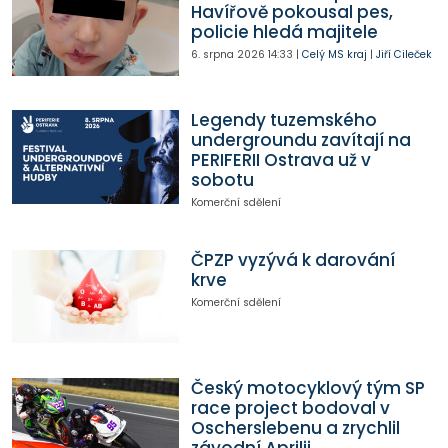
Havířově pokousal pes,
policie hledá majitele
6. srpna 2026
14:33
|
Celý MS kraj
|
Jiří Cileček
Legendy tuzemského
undergroundu zavítají na
PERIFERII Ostrava už v
sobotu
Komerční sdělení
ČPZP vyzývá k darování
krve
Komerční sdělení
Český motocyklový tým SP
race project bodoval v
Oscherslebenu a zrychlil
závodní Aprilii