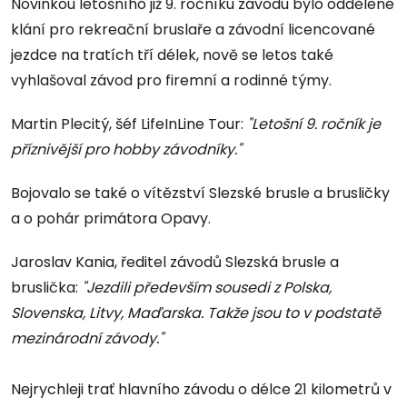
Novinkou letošního již 9. ročníku závodu bylo oddělené
klání pro rekreační bruslaře a závodní licencované
jezdce na tratích tří délek, nově se letos také
vyhlašoval závod pro firemní a rodinné týmy.
Martin Plecitý, šéf LifeInLine Tour:
"Letošní 9. ročník je
příznivější pro hobby závodníky."
Bojovalo se také o vítězství Slezské brusle a brusličky
a o pohár primátora Opavy.
Jaroslav Kania, ředitel závodů Slezská brusle a
bruslička:
"Jezdili především sousedi z Polska,
Slovenska, Litvy, Maďarska. Takže jsou to v podstatě
mezinárodní závody."
Nejrychleji trať hlavního závodu o délce 21 kilometrů v