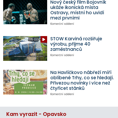
Nový český film Bojovník
ukáže ikonická místa
Ostravy, místní ho uvidí
mezi prvními
Komerční sdělení
STOW Karviná rozšiřuje
05:00
výrobu, přijme 40
zaměstnanců
Komerční sdělení
Na Havlíčkovo nábřeží míří
oblíbené Trhy, co se hledají.
Přivezou novinky i více než
čtyřicet stánků
Komerční sdělení
Kam vyrazit - Opavsko