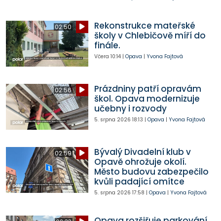
Rekonstrukce mateřské
02:50
školy v Chlebičově míří do
finále.
Včera
10:14
|
Opava
|
Yvona Fajtová
Prázdniny patří opravám
02:56
škol. Opava modernizuje
učebny i rozvody
5. srpna 2026
18:13
|
Opava
|
Yvona Fajtová
Bývalý Divadelní klub v
02:59
Opavě ohrožuje okolí.
Město budovu zabezpečilo
kvůli padající omítce
5. srpna 2026
17:58
|
Opava
|
Yvona Fajtová
Opava rozšiřuje parkování.