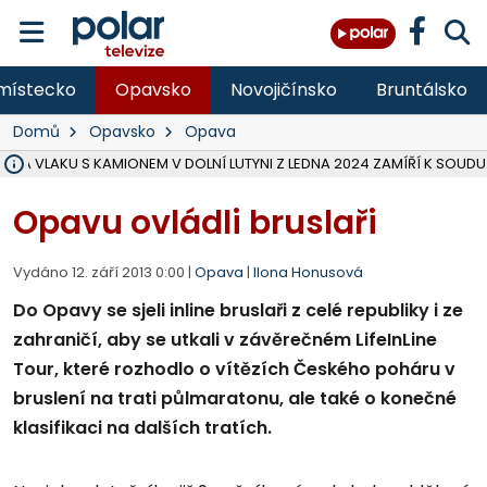
místecko
Opavsko
Novojičínsko
Bruntálsko
Domů
Opavsko
Opava
ŽKA VLAKU S KAMIONEM V DOLNÍ LUTYNI Z LEDNA 2024 ZAMÍŘÍ K SOUDU
STÁTNÍ ZÁSTUPCE PODAL ŽALOBU NA DVA LIDI A FIRMU Z OHROŽENÍ 
NA SLEZSKÉ HARTĚ PŘIBYLO SINIC, VODA MÁ HORŠÍ KVALITU, HYGIENI
NA BÍLOVECKÝCH NOVÝCH DVORECH SE PO 84 LETECH ROZTOČILY L
KARVINSKÉ MOŘE ZÍSKÁ NOVÉ GASTRO ZÁZEMÍ S VYHLÍDKOVOU TER
REKONSTRUKCE MATEŘSKÉ ŠKOLY V CHLEBIČOVĚ MÍŘÍ DO FINÁLE, VÍ
CYKLISTU (74) SRAZIL V BRUNTÁLU KAMION, JE V OHROŽENÍ ŽIVOTA,
POLICIE HLEDÁ PŘÍPADNÉ SVĚDKY, KTEŘÍ POMŮŽOU OBJASNIT PRŮ
MS KRAJ DOKONČIL OPRAVU SILNICE MEZI VRBNEM A HEŘMANOVICEM
SMVAK NABÍZÍ V DOBĚ SUCHA VODU OBCÍM A FIRMÁM, CISTERNY JE
F-M POKRAČUJE V INSTALACI FOTOVOLTAICKÝCH ELEKTRÁREN, REP
SENIOR AKADEMIE V OPAVĚ ZAHÁJILA DALŠÍ BĚH, REPORTÁŽ NA POL
PLANETÁRIUM V OSTRAVĚ CHYSTÁ POZOROVÁNÍ ČÁSTEČNÉHO ZATMĚ
OPRAVA ULIC V HAVÍŘOVĚ UKONČÍ NELEGÁLNÍ PARKOVÁNÍ VE VNI
V HAVÍŘOVĚ SE TĚŽCE ZRANIL MOTORKÁŘ PO SRÁŽCE S AUTEM, INF
Opavu ovládli bruslaři
Vydáno 12. září 2013 0:00 |
Opava
|
Ilona Honusová
Do Opavy se sjeli inline bruslaři z celé republiky i ze
zahraničí, aby se utkali v závěrečném LifeInLine
Tour, které rozhodlo o vítězích Českého poháru v
bruslení na trati půlmaratonu, ale také o konečné
klasifikaci na dalších tratích.