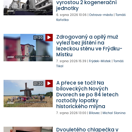
vyrostou 2 kogenerační
jednotky
6. srpna 2026
10:06
|
Ostrava-město
|
Tomáš
Kořistka
Zdrogovaný a opilý muž
01:20
vylezl bez jištění na
lezeckou stěnu ve Frýdku-
Místku
7. srpna 2026
15:39
|
Frýdek-Místek
|
Tomáš
Tikal
A přece se točí! Na
01:20
bíloveckých Nových
Dvorech se po 84 letech
roztočily lopatky
historického mlýna
7. srpna 2026
13:00
|
Bílovec
|
Michal Slonina
Dvouletého chlapečka v