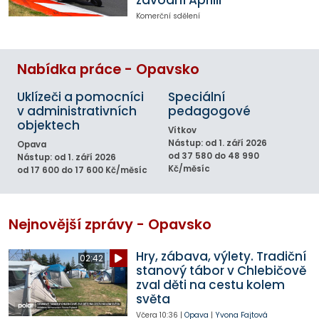
Komerční sdělení
Nabídka práce - Opavsko
Uklízeči a pomocníci
Speciální
v administrativních
pedagogové
objektech
Vítkov
Nástup: od 1. září 2026
Opava
od 37 580 do 48 990
Nástup: od 1. září 2026
Kč/měsíc
od 17 600 do 17 600 Kč/měsíc
Nejnovější zprávy - Opavsko
Hry, zábava, výlety. Tradiční
02:42
stanový tábor v Chlebičově
zval děti na cestu kolem
světa
Včera
10:36
|
Opava
|
Yvona Fajtová