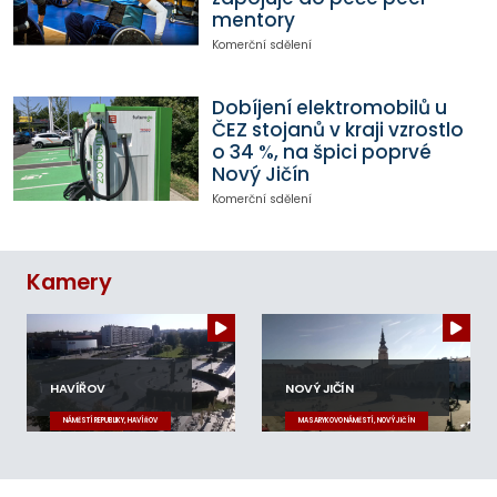
mentory
Komerční sdělení
Dobíjení elektromobilů u
ČEZ stojanů v kraji vzrostlo
o 34 %, na špici poprvé
Nový Jičín
Komerční sdělení
Kamery
HAVÍŘOV
NOVÝ JIČÍN
NÁMĚSTÍ REPUBLIKY, HAVÍŘOV
MASARYKOVO NÁMĚSTÍ, NOVÝ JIČÍN