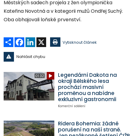
Městských sadech projela z žen olympionička
Kateřina Novotná a v kategorii mužů Ondřej Suchý.
Oba obhajovali loňské prvenství.
Sdílet
Facebook
LinkedIn
X
Vytisknout článek
Nahlásit chybu
Legendární Dakota na
01:32
okraji Bělského lesa
prochází masivní
proměnou a nabídne
exkluzivní gastronomii
Komerční sdělení
Ridera Bohemia: žádné
porušení na naší straně.
Jen nezákonné šetření ČIŽP