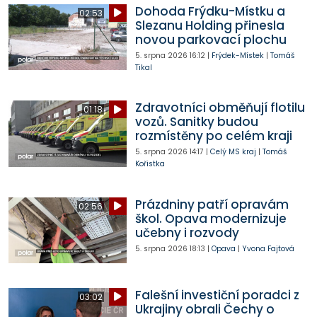
Dohoda Frýdku-Místku a
02:53
Slezanu Holding přinesla
novou parkovací plochu
5. srpna 2026
16:12
|
Frýdek-Místek
|
Tomáš
Tikal
Zdravotníci obměňují flotilu
01:18
vozů. Sanitky budou
rozmístěny po celém kraji
5. srpna 2026
14:17
|
Celý MS kraj
|
Tomáš
Kořistka
Prázdniny patří opravám
02:56
škol. Opava modernizuje
učebny i rozvody
5. srpna 2026
18:13
|
Opava
|
Yvona Fajtová
Falešní investiční poradci z
03:02
Ukrajiny obrali Čechy o