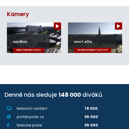
Kamery
HAVÍŘOV
NOVÝ JIČÍN
NÁMĚSTÍ REPUBLIKY, HAVÍŘOV
MASARYKOVO NÁMĚSTÍ, NOVÝ JIČÍN
Denně nás sleduje
148 000
diváků
televizní vysílání
78 000
portál polar.cz
35 000
televize.polar
35 000