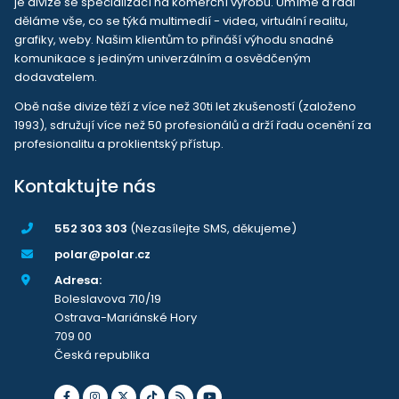
je divize se specializací na komerční výrobu. Umíme a rádi
děláme vše, co se týká multimedií - videa, virtuální realitu,
grafiky, weby. Našim klientům to přináší výhodu snadné
komunikace s jediným univerzálním a osvědčeným
dodavatelem.
Obě naše divize těží z více než 30ti let zkušeností (založeno
1993), sdružují více než 50 profesionálů a drží řadu ocenění za
profesionalitu a proklientský přístup.
Kontaktujte nás
552 303 303
(Nezasílejte SMS, děkujeme)
polar@polar.cz
Adresa:
Boleslavova 710/19
Ostrava-Mariánské Hory
709 00
Česká republika