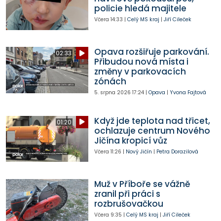
policie hledá majitele
Včera
14:33
|
Celý MS kraj
|
Jiří Cileček
Opava rozšiřuje parkování.
02:33
Přibudou nová místa i
změny v parkovacích
zónách
5. srpna 2026
17:24
|
Opava
|
Yvona Fajtová
Když jde teplota nad třicet,
01:20
ochlazuje centrum Nového
Jičína kropicí vůz
Včera
11:26
|
Nový Jičín
|
Petra Dorazilová
Muž v Příboře se vážně
zranil při práci s
rozbrušovačkou
Včera
9:35
|
Celý MS kraj
|
Jiří Cileček