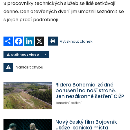
S pracovníky technických služeb se lidé setkávají
denně. Den otevřených dveří jim umožnil seznámit se
s jejich prací podrobněji.
Sdílet
Facebook
LinkedIn
X
Vytisknout článek
Stáhnout video
Nahlásit chybu
Ridera Bohemia: žádné
porušení na naší straně.
Jen nezákonné šetření ČIŽP
Komerční sdělení
Nový český film Bojovník
ukáže ikonická místa