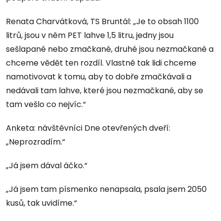
Renata Charvátková, TS Bruntál: „Je to obsah 1100
litrů, jsou v něm PET lahve 1,5 litru, jedny jsou
sešlapané nebo zmačkané, druhé jsou nezmačkané a
chceme vědět ten rozdíl. Vlastně tak lidi chceme
namotivovat k tomu, aby to dobře zmačkávali a
nedávali tam lahve, které jsou nezmačkané, aby se
tam vešlo co nejvíc.“
Anketa: návštěvníci Dne otevřených dveří:
„Neprozradím.“
„Já jsem dával áčko.“
„Já jsem tam písmenko nenapsala, psala jsem 2050
kusů, tak uvidíme.“