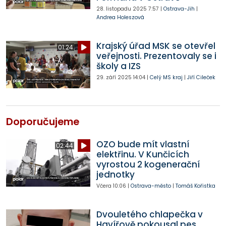
28. listopadu 2025
7:57
|
Ostrava-Jih
|
Andrea Holeszová
Krajský úřad MSK se otevřel
01:24
veřejnosti. Prezentovaly se i
školy a IZS
29. září 2025
14:04
|
Celý MS kraj
|
Jiří Cileček
Doporučujeme
OZO bude mít vlastní
02:44
elektřinu. V Kunčicích
vyrostou 2 kogenerační
jednotky
Včera
10:06
|
Ostrava-město
|
Tomáš Kořistka
Dvouletého chlapečka v
Havířově pokousal pes,