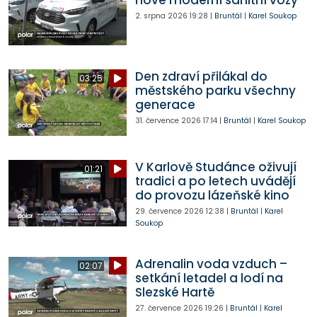
nové moderní sanitní vozy
2. srpna 2026
19:28
|
Bruntál
|
Karel Soukop
Den zdraví přilákal do
03:25
městského parku všechny
generace
31. července 2026
17:14
|
Bruntál
|
Karel Soukop
V Karlově Studánce oživují
01:21
tradici a po letech uvádějí
do provozu lázeňské kino
29. července 2026
12:38
|
Bruntál
|
Karel
Soukop
Adrenalin voda vzduch –
02:07
setkání letadel a lodí na
Slezské Hartě
27. července 2026
19:26
|
Bruntál
|
Karel