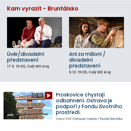
Kam vyrazit - Bruntálsko
Úvěr/divadelní
Ani za milion! /
představení
divadelní
představení
17.9.
19:00
, Celý MS kraj
9.12.
19:00
, Celý MS kraj
Proskovice chystají
02:46
odbahnění. Ostrava je
podpoří z Fondu životního
prostředí.
Včera
9:14
|
Ostrava-město
|
Tomáš Kořistka