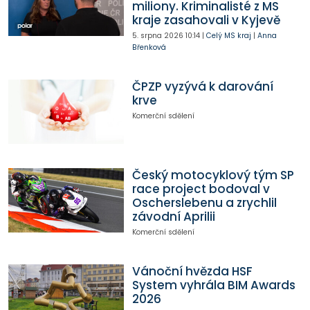
miliony. Kriminalisté z MS
kraje zasahovali v Kyjevě
5. srpna 2026
10:14
|
Celý MS kraj
|
Anna
Břenková
ČPZP vyzývá k darování
krve
Komerční sdělení
Český motocyklový tým SP
race project bodoval v
Oscherslebenu a zrychlil
závodní Aprilii
Komerční sdělení
Vánoční hvězda HSF
System vyhrála BIM Awards
2026