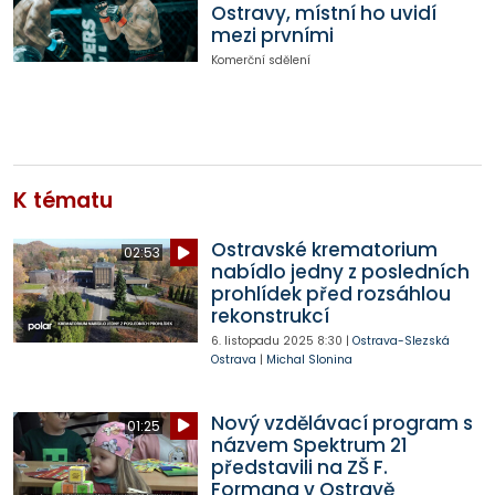
Ostravy, místní ho uvidí
mezi prvními
Komerční sdělení
K tématu
Ostravské krematorium
02:53
nabídlo jedny z posledních
prohlídek před rozsáhlou
rekonstrukcí
6. listopadu 2025
8:30
|
Ostrava-Slezská
Ostrava
|
Michal Slonina
Nový vzdělávací program s
01:25
názvem Spektrum 21
představili na ZŠ F.
Formana v Ostravě