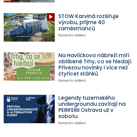
STOW Karviná rozšiřuje
05:00
výrobu, přijme 40
zaměstnanců
Komerční sdělení
Na Havlíčkovo nábřeží míří
oblíbené Trhy, co se hledají.
Přivezou novinky i více než
čtyřicet stánků
Komerční sdělení
Legendy tuzemského
undergroundu zavítají na
PERIFERII Ostrava už v
sobotu
Komerční sdělení