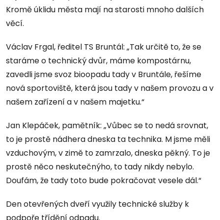
Kromě úklidu města mají na starosti mnoho dalších
věcí.
Václav Frgal, ředitel TS Bruntál: „Tak určitě to, že se
staráme o technický dvůr, máme kompostárnu,
zavedli jsme svoz bioopadu tady v Bruntále, řešíme
nová sportoviště, která jsou tady v našem provozu a v
našem zařízení a v našem majetku.“
Jan Klepáček, pamětník: „Vůbec se to nedá srovnat,
to je prostě nádhera dneska ta technika. M jsme měli
vzduchovým, v zimě to zamrzalo, dneska pěkný. To je
prostě něco neskutečnýho, to tady nikdy nebylo.
Doufám, že tady toto bude pokračovat vesele dál.“
Den otevřených dveří využily technické služby k
podpoře třídění odpadu.