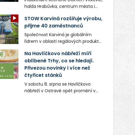
halda Hrabůvka, centrum města i
další ikonická místa Ostravy se objeví
STOW Karviná rozšiřuje výrobu,
5:00
v novém filmu Bojovník, který vstoupí
přijme 40 zaměstnanců
do kin už 13. srpna. Režiséři Vojtěch
Frič a Tomáš Dianiška si
Společnost Karviná je globálním
moravskoslezskou metropoli
lídrem v oblasti regálových produktů
nevybrali náhodou – její syrová
a systémů, stabilním
atmosféra se stala přirozenou
Na Havlíčkovo nábřeží míří
zaměstnavatelem na Karvinsku a
součástí příběhu bývalého
oblíbené Trhy, co se hledají.
firmou s obrovským potenciálem.
boxerského šampiona Hoffa (Milan
Přivezou novinky i více než
Ondrík), jenž se po letech vrací do
čtyřicet stánků
světa vrcholových zápasů, tentokrát
V sobotu 8. srpna se Havlíčkovo
v MMA.
nábřeží v Ostravě opět promění v
místo plné vůní, chutí a poctivých
lokálních výrobků. Trhy, co se hledají
tentokrát nabídnou více než čtyřicet
pečlivě vybraných stánků s kvalitní
gastronomií, farmářskými produkty,
designem i řemeslnou tvorbou.