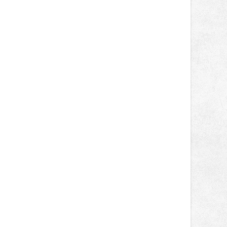
Návštěvníci se mohou těšit nejen na
oblíbené stálice, ale také na řadu
novinek, které v Ostravě běžně
nepotkají.