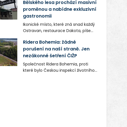
Bělského lesa prochází masivní
proměnou a nabídne exkluzivní
gastronomii
Ikonické místo, které zná snad každý
Ostravan, restaurace Dakota, píše
novou kapitolu. Silná mateřská
Ridera Bohemia: žádné
společnost Dang Investment Group
porušení na naší straně. Jen
s.r.o. investuje do projektu přes 50
nezákonné šetření ČIŽP
milionů korun. Cílem je přinést
Ostravě dva špičkové gastronomické
Společnost Ridera Bohemia, proti
koncepty, které v regionu dosud
které bylo Českou inspekcí životního
chyběly, luxusní středomořskou
prostředí (ČIŽP) čtyři roky vedeno
kuchyni a autentickou asijskou
vykonstruované řízení, při realizaci
gastronomii.
OVS na heřmanické haldě
postupovala v souladu se zákonem a
zadáním státního podniku DIAMO a v
této souvislosti nelze hovořit o
žádném odpadu. Ridera od počátku
označovala řízení ČIŽP za nezákonné
a domáhala se práva na spravedlivý